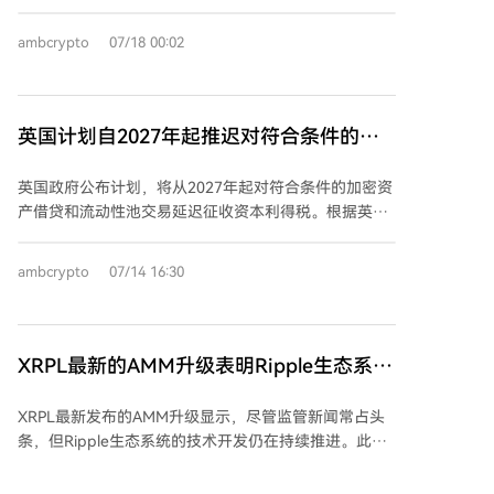
率，允许流动性提供者将资金集中在可能发生交易的特
定价格区间。 然而，数据显示，2026年上半年，平均
ambcrypto
07/18 00:02
有29.4%的流动性处于活跃交易区间之外，无法产生交
易费用，相当于每周约5.42亿美元资本闲置，四大协议
流动性提供者年损失费用收入估计达1.5亿美元。此外，
超过2亿美元的闲置流动性超过90天未重新调整，表明
英国计划自2027年起推迟对符合条件的加
许多流动性提供者并未积极管理其头寸。 研究进一步发
密货币借贷及流动性池征收资本利得税
现，个体投资者是闲置流动性的主要持有者。例如在以
英国政府公布计划，将从2027年起对符合条件的加密资
太坊上，个人钱包持有94%的闲置资本和91%的
产借贷和流动性池交易延迟征收资本利得税。根据英国
Uniswap v3流动性。相比之下，自动化管理器管理的头
税务海关总署7月13日发布的新政策文件，从2027年4
寸仅约6.5%处于范围外，远低于个人钱包约30%的比
月6日起，符合条件的加密资产借贷和流动性池安排通
ambcrypto
07/14 16:30
例，显示自动化管理在维持流动性有效性方面更具优
常将按“无损益”基础处理。这意味着，当用户将加密资
势。 报告还指出，Uniswap v4引入的“挂钩”功能目前
产借出或存入合格的流动性池时，不会立即触发资本利
并未有效解决闲置流动性问题，其仍有约30.5%的流动
得税，税负通常将递延至资产被实际处置时。 该措施旨
性处于范围外，且仅10%的总锁定价值使用了挂钩，尚
在使加密资产借贷和流动性池安排的税收处理与其经济
XRPL最新的AMM升级表明Ripple生态系统
无挂钩能将闲置资本用于外部收益策略。 总结而言，尽
实质更好地保持一致。新框架涵盖三种安排：单一加密
仍在建设中
管集中流动性机制旨在提升效率，但大部分流动性因管
资产借贷安排、单一加密资产借款安排以及包括合格流
XRPL最新发布的AMM升级显示，尽管监管新闻常占头
理不善而闲置，个体投资者尤其受到影响，凸显了在
动性池在内的自动做市商安排。 此次改革源于多年行业
条，但Ripple生态系统的技术开发仍在持续推进。此次
DeFi中优化流动性管理工具和策略的必要性。
咨询，是对2022年指南反馈的回应，原有规则被认为给
升级主要针对自动做市商功能，旨在优化执行效率并修
参与者带来了不成比例的管理负担。英国税务海关总署
复资金池行为的相关问题，以提升系统实用性与可靠