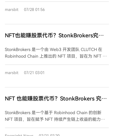
该协议核心玩法是“NFT抽卡”：用户存入NFT并配对
marsbit
07/28 01:56
ETH创建流动性池，其他用户支付ETH抽奖。若抽中普
通NFT，可选择以85%折扣卖回给存入者，并选择获得
ETH或协议自动兑换的$FWA代币。代币$FWA无法直接
购买，只能通过抽卡获得，早期多数用户选择获取
NFT也能赚股票代币？StonkBrokers究竟
$FWA，推动了买盘和币价上涨。 FWA设计了代币经济
是什么？
飞轮：代币持有和上涨预期吸引用户抽卡，抽卡行为产
StonkBrokers 是一个由 Web3 开发团队 CLUTCH 在
生费用和折扣价差作为协议收入，并持续创造$FWA需
Robinhood Chain 上推出的 NFT 项目，旨在为 NFT 赋
求。相比之下，同为抽卡协议的Collector Cards虽收入
予更多金融功能。该项目发行了 4444 枚像素经纪人
强劲，但因代币$CARDS缺乏效用，市值已从高点回
NFT，每枚 NFT 都通过 ERC-6551 标准绑定了一个独立
marsbit
07/21 03:01
落。FWA的机制短期内成功凝聚了注意力和资金，但其
的链上账户，可以接收股票代币等资产。 项目核心机制
可持续性依赖币价上涨。一旦上涨停滞，抽卡的负收益
围绕其原生 ERC-20 代币 STONKBROKER 展开。用户
预期可能导致参与度下降。这表明在加密市场，盈利能
需使用该代币“激活”持有的 NFT 才能参与后续的股票代
力和叙事吸引力同样重要，但需警惕单纯依赖代币上涨
币奖励分配，激活等级越高，奖励权重越大。奖励资金
NFT 也能赚股票代币？StonkBrokers 究竟
的模型风险。
主要来源于项目旗下 Anvil NFT AMM 协议交易手续费的
是什么？
一部分，通过社区触发“Clock In”操作兑换为股票代币并
StonkBrokers 是一个基于 Robinhood Chain 的创新
分发。 此外，项目提供了 NFT 抵押借贷功能，并规划
NFT 项目，旨在赋予 NFT 持续产生链上收益的能力。
了后续产品：代币发射平台 Stonk Launcher 和由治理
该项目包含 4444 枚独特的像素经纪人 NFT，每枚 NFT
投票决定费用流向的去中心化交易所 Stonk
都通过 ERC-6551 标准绑定了一个独立的链上账户，可
Foresight News
07/21 02:20