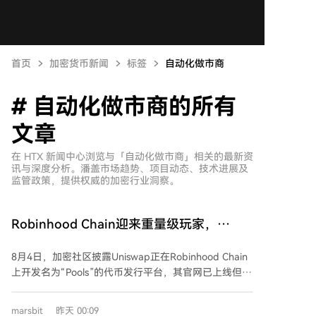
首页
加密货币新闻
标签
自动化做市商
# 自动化做市商的所有
文章
在 HTX 新闻中心浏览与「自动化做市商」相关的最新资
讯与深度分析。潘盖市场趋势、项目动态、技术进展及
监管政策，提供权威的加密行业洞察。
Robinhood Chain迎来重量级玩家，
Uniswap布局“Pools”传递哪儿些信号？
8月4日，加密社区披露Uniswap正在Robinhood Chain
上开发名为“Pools”的代币发行平台，其官网已上线但产
品尚未开放。此举标志着去中心化交易所正从交易基础
设施向链上资产发行平台转型，或将重新定义Web3项
marsbit
昨天 00:09