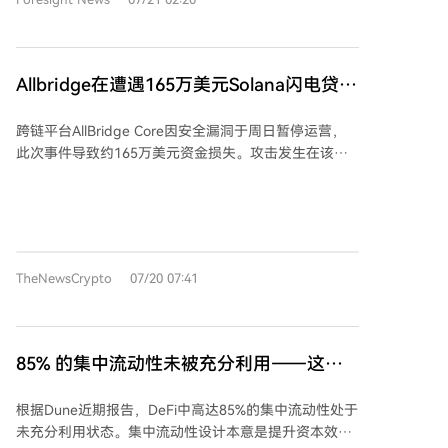
Exchange（vDEX）。这些产品产生的部分费用计划用
以接收和持有股票代币等资产。 项目核心机制围绕其功
于支撑股票代币奖励体系。 该项目试图探索 NFT 作为
能性代币 STONKBROKER 展开。持有者需使用该代币
可操作链上账户并与 DeFi、RWA 结合的新模式。但其
激活 NFT 以获得后续的股票代币奖励份额，激活等级越
后续模块尚未完全交付，项目的可持续性、协议安全
高，奖励权重越大。奖励资金主要来源于其 NFT
Allbridge在遭遇165万美元Solana闪电贷攻
性、治理效果及市场波动等因素仍存在不确定性，参与
AMM（Anvil）交易产生的 ETH 费用，用户可通过调用
击后暂停核心协议
者需注意相关风险。
“Clock In”功能触发分配。此外，NFT 还可用于抵押借
跨链平台AllBridge Core因安全漏洞于周日暂停运营，
贷 STONKBROKER。 项目团队 CLUTCH 计划后续推出
此次事件导致约165万美元资金损失。攻击发生在该平
代币发射平台（Stonk Launcher）和由治理投票决定费
台部署于Solana区块链的桥接协议中，攻击者通过闪贷
用流向的去中心化交易所（Stonk Exchange），以构建
策略操纵稳定币资金池汇率，利用价格失衡进行套利，
更完整的生态。 该项目的市场热度较高，其 NFT 和代
最终将盗取资金从Solana转移至以太坊并借助隐私池混
币价格近期出现显著上涨。它探索了 NFT 作为功能性链
淆踪迹。 这是AllBridge Core第二次遭遇闪贷攻击，去
上账户与 DeFi、RWA 结合的新模式，但其长期可持续
年4月其BNB Chain资金池也曾被盗57.3万美元。协议暂
性仍需观察后续产品落地、协议实际收入及市场风险。
TheNewsCrypto
07/20 07:41
停导致跨链转账中断，不仅影响交易操作，也可能削弱
用户信心并促使流动性流向其他桥接方案。此次事件再
次凸显了跨链桥与流动性池的安全挑战，提醒投资者需
重新评估相关风险。
85% 的集中流动性未被充分利用——这对
DeFi 意味着什么？
根据Dune近期报告，DeFi中高达85%的集中流动性处于
未充分利用状态。集中流动性设计本意是提升资本效