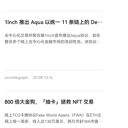
目冷启动和代币发行模式。 Uniswap通过推出Pools，
正从交易协议扩展为更完整的链上金融基础设施。Pools
预计提供两种发行模式：“Crowd Launch”采用4小时公
平拍卖机制，让市场共同决定初始价格；“Instant
1Inch 推出 Aqua 以统一 11 条链上的 DeFi
Launch”则类似Bonding Curve，允许即时交易并实现
流动性
自动价格发现。两种模式均旨在解决传统代币发行中流
去中心化交易所聚合器1Inch宣布推出Aqua协议，旨在
动性不足、早期投资者优势过大等问题。 Uniswap选择
整合多个链上去中心化金融市场的流动性池。该协议允
部署在Robinhood Chain，意在结合Web3原生设施与
许流动性提供者基于单一钱包资产授权多种策略，资金
传统金融用户入口，可能触达更广泛的用户群体。目前
在交易结算前仍保留在钱包中，无需存入特定流动性
市场已出现借Pools概念炒作的代币，但均非官方发行，
池。Aqua已部署在以太坊、Arbitrum、Base等13条区
投资者需等待官方正式公告。 长远来看，Pools的价值
块链上。 协议提供集成的链上注册表、钱包支持的自动
在于能否重新定义链上资产发行方式。若成功，
化做市策略、原子结算和面向用户的头寸管理。流动性
Uniswap或将从最大的去中心化交易所升级为Web3资
cointelegraph
07/28 13:16
可同时为多个协议提供报价，但资产在同一时间仅能参
产发行操作系统，推动链上发行平台成为下一阶段基础
与一笔交易，类似于协调的超额预订，有望提高资本利
设施竞争的新战场。
用率。1Inch表示，目前需持有协议颁发的访问凭证才可
使用Aqua。 此外，若代币持有人投票通过，协议将分
800 倍大金狗，「抽卡」拯救 NFT 交易
配50万枚USDC和1000万枚1INCH（约合825美元）作
为激励，以促进流动性增长和交易活动。此前，1Inch联
链上TCG卡牌协议Fake World Assets（FWA）在ETH主
合创始人Anton Bukov曾表示因推动公司管理与运营改
网上线一周多，收入达130万美元，其代币$FWA市值一
革，于2025年11月被解雇。
度从约4.76万美元飙升至3880万美元，涨幅约800倍。