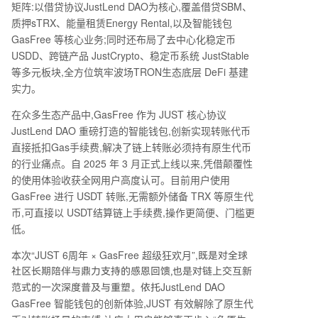
矩阵:以借贷协议
JustLend DAO
为核心,覆盖借贷
SBM
、
使用支持GasFree的钱包（如TronLink、Klever
质押
sTRX
、能量租赁
Energy Rental
,以及智能钱包
等），在钱包内找到GasFree入口，转入USDT并
GasFree
等核心业务;同时还布局了去中心化稳定币
完成至少一笔转账即可获得活动资格。 GasFree通
USDD
、跨链产品
JustCrypto
、稳定币系统
JustStable
过“转账代币直付Gas”的新模式，打破了原生代币
等多元板块,全方位筑牢波场
TRON
生态底层
DeFi
基建
支付手续费的规则，显著降低了链上转账门槛。截
实力。
至5月14日，其累计处理交易量达872亿美元，交
易笔数超503万，为用户节省费用超612万美元。
在众多生态产品中,
GasFree
作为
JUST
核心协议
未来，GasFree将持续拓展更多资产与网络，推动
JustLend DAO
重磅打造的智能钱包,创新实现转账代币
便捷的无感转账体验。
直接抵扣
Gas
手续费,解决了链上转账必须持有原生代币
的行业痛点。自
2025
年
3
月正式上线以来,凭借颠覆性
的使用体验收获全网用户高度认可。目前用户使用
GasFree
进行
USDT
转账,无需额外储备
TRX
等原生代
币,可直接以
USDT
结算链上手续费,操作更简便、门槛更
低。
本次
“JUST 6
周年
× GasFree
超级狂欢月
”
,
既是对全球
社区长期陪伴与鼎力支持的感恩回馈,也是对链上交互新
JustLend DAO
范式的一次深度普及与重塑。依托
GasFree
智能钱包的创新体验,
JUST
有效解除了原生代