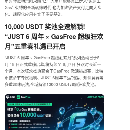
币对转账场景的束缚,让广大用户能够真正步入
“
免原生
束缚的全新转账时代,也为加密资产支付走向大众
Gas”
化、规模化应用夯实了重要基础。
10,000 USDT
奖池全速解锁!
“JUST 6
周年
× GasFree
超级狂欢
月
”
五重奏礼遇已开启
“JUST 6
周年
× GasFree
超级狂欢月
”
系列活动已于
5
月
18
日正式重磅启幕,将持续至
6
月
7
日,狂欢时长近一
个月。本次狂欢盛典聚合了
GasFree
激活挑战赛、比特
币披萨节专属福利、
JUST 6
周年幸运锦鲤、知识竞赛等
多重趣味玩法,全域解锁
10000 USDT
超额狂欢奖池。