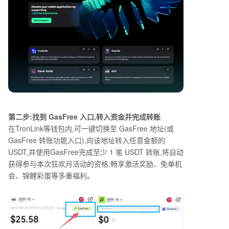
第二步:找到
GasFree
入口,转入资金并完成转账
在
TronLink
等钱包内,可一键切换至
GasFree
地址(或
GasFree
转账功能入口),向该地址转入任意金额的
USDT
,并使用
GasFree
完成至少
1
笔
USDT
转账,将自动
获得参与本次狂欢月活动的资格,畅享激活奖励、免单机
会、锦鲤彩蛋等多重福利。