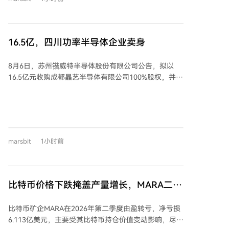
高点回撤超过90%。 市场结构呈现金字塔形态：小市值
代币数量持续扩张，而大市值代币阵营自2021年11月见
顶后不断萎缩。截至2026年6月，市值高于2.5亿美元的
代币仅剩102个，不足2021年峰值时的三分之一。 研究
16.5亿，四川功率半导体企业卖身
发现，代币的表现持续恶化。后续批次的代币下跌速度
更快、幅度更深。例如，上市满24个月时，2024年批次
8月6日，苏州锴威特半导体股份有限公司公告，拟以
中86%的代币相对入场价下跌超90%，而2020年批次该
16.5亿元收购成都晶艺半导体有限公司100%股权，并募
比例仅为18%。同时，代币的上涨潜力急剧收缩。2020
集配套资金。交易构成“蛇吞象”式重大资产重组。 晶艺
年批次代币价格中位数曾最高涨至入场价的5.1倍，而
半导体是锴威特主要客户，其资产总额和营收均高于锴
2023年之后批次的代币价格中位数从未超过其达标价
威特，且盈利能力更强。锴威特2024、2025年连续亏
格，非对称的收益风险特征基本消失。 在极少数跑赢比
损，而晶艺半导体持续盈利。收购有望大幅提升锴威特
特币的代币中，中心化交易所（CEX）代币占比异常突
盈利水平，双方签署了相关的业绩承诺。 锴威特成立于
出。在长期跑赢样本中，交易所代币占比高达32%，而
marsbit
1小时前
2015年，2023年科创板上市，主营功率半导体。晶艺
其仅占长期总样本的2.1%，胜率显著高于其他类别。这
半导体成立于2019年，是无晶圆厂功率半导体企业，其
类资产通常拥有持续的手续费现金流和回购销毁机制。
智能功率模块（IPM）在国内半桥模块市场占据领先份
此外，市场因子分析显示，自2022年后，动量效应发生
额，客户包括美的、格力、海康威视等龙头企业。 此次
反转。过去三个月表现最好的代币，其后续表现反而显
比特币价格下跌掩盖产量增长，MARA二季
并购旨在整合双方产品、技术和客户资源，帮助锴威特
著差于表现最差的代币，高动量与高波动率成为后续表
度转盈为亏
改善盈利，扩大功率半导体产品布局。消息宣布后，锴
现不佳的预测指标。 报告结论指出，对于二级市场投资
比特币矿企MARA在2026年第二季度由盈转亏，净亏损
威特股价涨停。
者而言，比特币应作为默认业绩基准，广泛配置山寨币
6.113亿美元，主要受其比特币持仓价值变动影响，尽管
的历史表现远不如直接持有比特币。投资代币需认识到