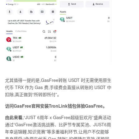
尤其值得一提的是,
GasFree
转账
USDT
时无需使用原生
代币
TRX
作为
Gas
费,手续费会直接从转账的
USDT
中
扣除,真正做到
“
所转即所付
”
。
访问GasF
ree
安装
TronLink
钱包体验
GasFree。
官网
由此来看,
“JUST 6
周年
x GasFree
超级狂欢月
”
盛典活动
通过
“GasFree
激活挑战赛、比萨节专属奖池、
JUST6
周
年幸运锦鲤,知识竞赛
”
等多重福利环节,让用户不仅能够
亲身感受
“
免原生代币
Gas
转账
”
的便捷与高效,还能同