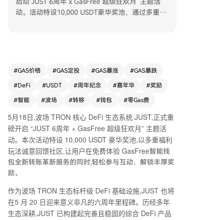
启动“JUST 6周年 x GasFree 超级狂欢月”主题活
动。活动特设10,000 USDT豪华奖池，通过多重玩
法回馈社区，让用户体验GasFree智能钱包“0”Gas
转账服务的同时赢取奖励。 JUST作为波场生态标
杆级DeFi基础设施，将于5月20日迎来六周年。其
已构建完善的产品矩阵，包括借贷协议JustLend D
AO、质押sTRX、能量租赁以及智能钱包GasFree
#
GAS价格
#
GAS定投
#
GAS暴涨
#
GAS暴跌
等核心业务，并布局了USDD、JustCrypto、JustS
#
DeFi
#
USDT
#
周年纪念
#
嘉年华
#
奖励
table等多元板块。 GasFree是JUST核心协议JustL
end DAO打造的智能钱包，创新实现转账代币直接
#
智能
#
波场
#
转移
#
钱包
#
零Gas费
抵扣Gas费，解决了链上转账必须持有原生代币的
5
月
18
日,波场
TRON
核心
DeFi
生态系统
JUST
,正式重
痛点。用户使用GasFree进行USDT转账，无需额
磅开启
“JUST 6
周年
× GasFree
超级狂欢月
”
主题活
外储备TRX，可直接用USDT支付手续费，操作更
动。本次活动特设
10,000 USDT
豪华奖池,以多重福利
简便。 本次超级狂欢月活动持续至6月7日，包含
玩法诚意回馈社区,让用户在免费体验
GasFree
智能钱
五重福利： 1. GasFree激活挑战赛：完成激活、首
包全新转账革新服务的同时,轻松参与互动、解锁丰厚奖
次转账等任务可获5.2-522 USDT随机奖励。 2. 转
励。
账免单权：每日随机抽取200名用户，全额返还其
转账手续费。 3. 比特币披萨节专属福利：设有节
作为波场
TRON
生态标杆级
DeFi
基础设施,
JUST
也将
日专场与定制奖池。 4. JUST 6周年幸运锦鲤：随
在
5
月
20
日迎来意义非凡的六周年里程碑。历经多年
机掉落周年惊喜礼包。 5. 知识冲刺答题赛：参与
生态深耕,
JUST
已构建起完善且稳固的综合
DeFi
产品
主题知识竞赛，答题瓜分奖励。 参与方式简单：