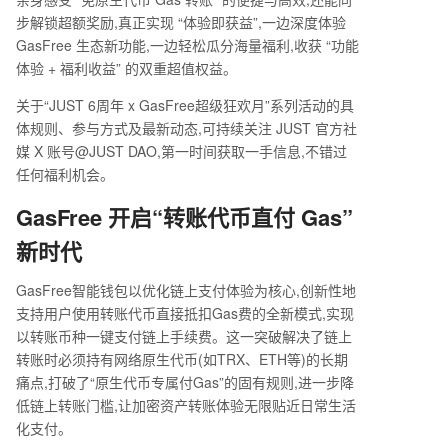
步解锁超额奖励,真正实现
“
体验即获益
”
,一边深度体验
GasFree
生态新功能,一边轻松瓜分海量福利,收获
“
功能
体验
+
福利收益
”
的双重超值权益。
关于
“JUST 6
周年
x GasFree
超级狂欢月
”
系列活动的具
体规则、参与方式及最新动态,可持续关注
JUST
官方社
媒
X
账号
@JUST DAO
,第一时间获取一手信息,不错过
任何福利机会。
GasFree
开启
“
转账代币直付
Gas”
新时代
GasFree
智能钱包以优化链上支付体验为核心,创新性地
支持用户使用转账代币直接抵扣
Gas
费的全新模式,实现
以转账币种一键支付链上手续费。这一突破解决了链上
转账时必须持有网络原生代币(如
TRX
、
ETH
等)的长期
痛点,打破了
“
原生代币专属付
Gas”
的固有规则,进一步降
低链上转账门槛,让加密资产转账体验无限贴近日常生活
化支付。