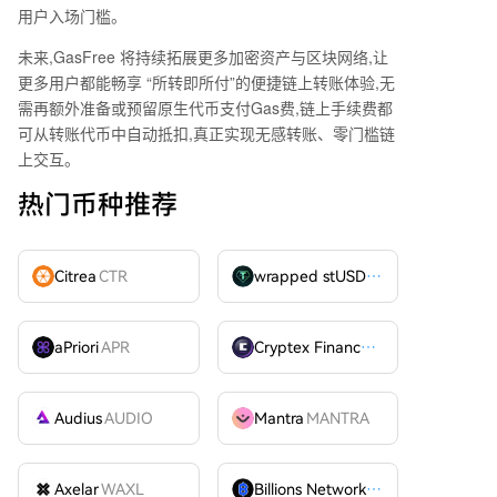
用户入场门槛。
未来,
GasFree
将持续拓展更多加密资产与区块网络,让
更多用户都能畅享
“
所转即所付
”
的便捷链上转账体验,无
需再额外准备或预留原生代币支付
Gas
费,链上手续费都
可从转账代币中自动抵扣,真正实现无感转账、零门槛链
上交互。
热门币种推荐
Citrea
CTR
wrapped stUSDT
WSTUSDT
aPriori
APR
Cryptex Finance
CTX
Audius
AUDIO
Mantra
MANTRA
Axelar
WAXL
Billions Network
BILL