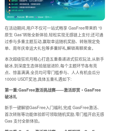
在活动期间,用户不仅可一站式畅享
GasFree
“0
带来的
原生
Gas”
转账全新体验,轻松实现无感链上支付;还可通
过参与多重主题互动,赢取幸运随机奖励、转账限定免
单、周年庆幸运大礼包
等多重好礼,解锁高额奖金。
本次超级狂欢月精心打造五重奏递进式狂欢玩法,从新手
破冰,到深度生态体验层层进阶,每个主题环节各有亮
点、惊喜满满,全员均可零门槛参与、人人有机会瓜分
10000 USDT
奖池,具体五重礼遇如下:
第一重:
GasFree
激活挑战赛
——
激活即赏
・
GasFree
破冰礼
新手一键解锁
GasFree
入门福利,完成
GasFree
激活、
首次转账等功能体验即可领取随机奖励,零门槛开启无感
Gas
支付全新体验。