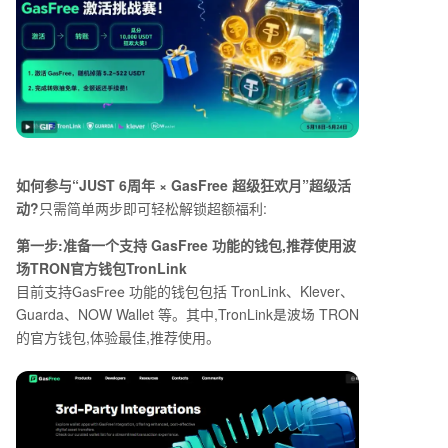
如何参与
“JUST 6
周年
× GasFree
超级狂欢月
”
超级活
动?
只需简单两步即可轻松解锁超额福利:
第一步:准备一个支持
GasFree
功能的钱包,推荐使用波
场
TRON
官方钱包
TronLink
目前支持
功能的钱包包括
TronLink
、
Klever
、
GasFree
Guarda
、
NOW Wallet
等。其中,
TronLink
TRON
是波场
的官方钱包,体验最佳,推荐使用。