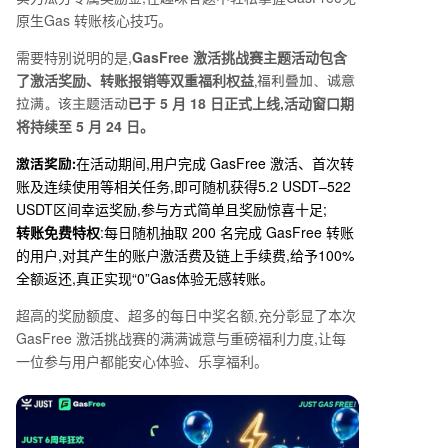
原生
Gas
转账核心技巧。
需要特别说明的是,
GasFree
激活挑战赛主题活动包含
了激活奖励、转账报销等双重福利权益
,福利叠加、诚意
5
月
18
日正式上线,活动窗口期
拉满。该主题活动
已于
将持续至
5
月
24
日。
在活动期间,用户完成
GasFree
激活、首次转
激活奖励:
账及连续使用等相关任务,即可随机获得
5.2 USDT–522
USDT
区间幸运奖励,参与方式简单且奖励惊喜十足;
转账免费特权
:每日随机抽取
200
名完成
GasFree
转账
的用户,对其产生的账户激活费及链上手续费,给予
100%
全额返还,真正实现
“0”Gas
体验无感转账。
超高的奖励额度、超多的每日中奖名额,充分彰显了本次
GasFree
激活挑战赛的满满诚意与重磅福利力度,让每
一位参与用户都能安心体验、乐享福利。