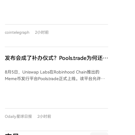
该季度其比特币产量创下一年多来新高。公司当季产量
近乎归零是常态结果，并应谨慎对待新上线项目，避免
为2,422枚比特币，同比增长3%，但平均比特币价格下
追逐近期强势标的。行业机会可能更多集中于极少数能
跌28%完全抵消了产量增长。MARA首席财务官表示，
产生现金流、并通过机制（如回购）回馈持有者的资
比特币价格造成了严峻的营收环境，同时公司利用该季
产。
度完成了电力资产组合和资本结构的根本性转型。 截至
cointelegraph
2小时前
6月30日，MARA持有35,577枚比特币，公允价值21亿
美元，为第四大公开比特币持有方。公司正积极向AI和
高性能计算基础设施扩张，包括收购法国公司Exaion的
多数股权、与喜达屋资本合作改造矿场以满足AI客户需
发布会成了补办仪式？Pools.trade为何还没
求、收购德克萨斯州土地以获取高达2吉瓦的电网容
跑出高市值Meme币？
量，以及 pending 收购俄亥俄州的Long Ridge Energy
8月5日，Uniswap Labs在Robinhood Chain推出的
& Power。公司目标在年底前至少签署两份AI/HPC租赁
Meme币发行平台Pools.trade正式上线。该平台允许用
协议。 MARA首席执行官在股东信中强调，比特币挖矿
户在同一页面完成发币、寻找新币和交易，代币总量固
仍是其核心业务和现金流的来源，公司不视挖矿与AI基
定为10亿枚，流动性永久锁定。平台提供即时发行和众
础设施为竞争关系，其资本分配原则是将每兆瓦电力部
筹发行两种模式，并仅收取0.25%的极低交易手续费。
署到价值最高的应用中，可能是挖矿，也可能是AI、主
尽管平台上线前链上交易量已超1.5亿美元，上线首日交
权云或企业计算。
易量占比超过Robinhood Chain发行平台总交易量的一
Odaily星球日报
2小时前
半，但截至目前，平台上并未出现市值超过1000万美元
的明星Meme币。市值最高的两个代币FRONG和
POOLS，均因被发现在平台官方倒计时开始前就已提前