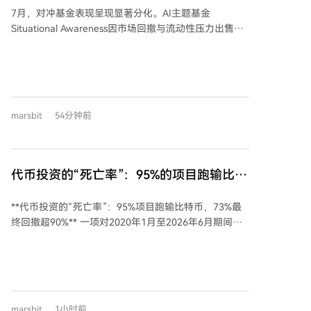
7月，对冲基金表现呈现显著分化。AI主题基金
Situational Awareness因市场回撤与流动性压力出售大
部分公开股票，其组合价值当月下跌67%。而Citadel的
侧重股票基金同期上涨14.2%，并接手了部分折价出售
的仓位。需要注意的是，单只基金的月度表现受其具体
策略、杠杆和仓位影响，不能简单归因于单笔交易。 在
量化策略领域，部分系统化产品如文艺复兴科技的RIEF
marsbit
54分钟前
在7月录得可观涨幅（9.2%），但也有产品如Qube的
Torus策略收跌。媒体报道的有限样本不能代表整个行
业，月度正回报也未必能延续。例如，RIEF虽在7月表
现突出，但其年初至7月末的年内回报仅为4.5%。 不同
代币投资的“死亡率”：95%的项目跑输比特
策略分类指数在7月同样走势不一。据BarclaysHedge预
币，73%最终回撤超90%
估，科技对冲指数下跌3.99%，而可转债套利指数上涨
**代币投资的“死亡率”：95%项目跑输比特币，73%最
1.46%。多策略基金的总体表现也因数据样本和统计口
终回撤超90%** 一项对2020年1月至2026年6月期间、
径不同而存在差异。 总体而言，7月的回报数据揭示了
首次流通市值突破5000万美元的1972个代币的研究显
市场波动下不同策略、不同基金管理人的迥异处境。单
示，加密货币代币投资成功率极低。截至2026年6月，
月表现犹如快照，需结合具体策略背景和更长期业绩进
仅有4.1%的代币表现跑赢比特币，拥有至少24个月历史
行审视，不宜笼统得出行业整体兴衰的结论。
的代币中，该比例更是降至1.7%。样本代币从达标时点
算起的收益中位数亏损达97%，73%的代币最终价格从
marsbit
1小时前