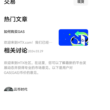
交易
现货
铸造，引发了关于“老鼠仓”和公平性的社区质疑，导致
其市值从高点（FRONG一度触及1800万美元）大幅回
落。 文章分析指出，Meme币的成功很大程度上依赖于
热门文章
社区对公平起跑线的信任。提前铸造引发的公平性质
疑，削弱了社区的FOMO情绪和自发传播动力，这可能
是Pools.trade尚未诞生高市值Meme币的主要原因。不
如何购买GAS
过，凭借Uniswap的现有流量和Robinhood Chain的热
度，平台仍有望在未来出现表现突出的代币。
欢迎来到HTX.com！我们已经让
购买GAS（GAS）变得简单而便
相关讨论
1.2k人学过
发布于 2024.03.29
捷。跟随我们的逐步指南，放心
开始您的加密货币之旅。第一
步：创建您的HTX账户使用您的
欢迎来到HTX社区。在这里，您可以了解最新的平台发
电子邮件、手机号码注册一个免
展动态并获得专业的市场意见。以下是用户对
费账户在HTX上。体验无忧的注
GAS(GAS)币价的意见。
册过程并解锁所有平台功能。立
即注册第二步：前往买币页面，
选择您的支付方式信用卡/借记卡
云币时代
购买：使用您的Visa或
2026-8-7
Mastercard即时购买
【横盘第N天，TRX这磨人的小妖精】 今天$
GAS（GAS）。余额购买：使用
0.3268，一周前差不多这个位置，一个月前还是这
您HTX账户余额中的资金进行无