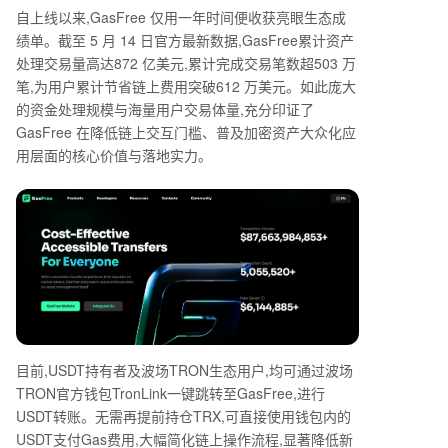
自上线以来,
GasFree
仅用一年时间便收获亮眼生态成
绩单。截至
5
月
14
日官方最新数据,
GasFree
累计资产
处理交易量高达
872
亿美元,累计完成交易笔数超
503
万
笔,为用户累计节省链上费用突破
612
万美元。如此庞大
的资金处理规模与海量用户交易体量,充分印证了
GasFree
在降低链上交互门槛、普及加密资产大众化应
用层面的核心价值与落地实力。
目前,
USDT
持有者及波场
TRON
生态用户,均可通过波场
TRON
官方钱包
TronLink
一键跳转至
GasFree
,进行
USDT
转账。无需再提前持仓
TRX
,可直接使用钱包内的
USDT
支付
Gas
费用,大幅简化链上操作流程,显著降低新