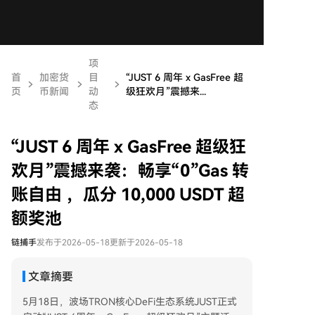
项
首
加密货
目
“JUST 6 周年 x GasFree 超
页
币新闻
动
级狂欢月”震撼来...
态
“JUST 6 周年 x GasFree 超级狂
欢月”震撼来袭：畅享“0”Gas 转
账自由 ，瓜分 10,000 USDT 超
额奖池
链捕手
发布于2026-05-18
更新于2026-05-18
文章摘要
5月18日，波场TRON核心DeFi生态系统JUST正式