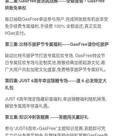
第二重:
GasFree
激活挑战赛
——
全额报销
・
GasFree
转账免单权
每日抽取
GasFree
幸运参与用户,完成转账既有机会享受
免手续费专属福利,手续费
100%
全额返还,真正实现
0Gas
支付。
第三重:比特币披萨节专属福利
——GasFree
请你吃披萨
联动比特币披萨节打造专属狂欢专场,
GasFree
特设节
日专属狂欢专场与定制奖池,致敬经典加密起源文化,邀
广大用户共赴加密文化盛宴,免费畅享披萨节专属好礼。
第四重:
JUST 6
周年幸运锦鲤专场
——
逢
6
必发限定大
礼包
JUST 6
周年限定隐藏彩蛋福利,幸运锦鲤福利随机掉落,
解锁专属周年惊喜礼遇。
第五重:知识冲刺答题赛
——
答题闯关赢好礼
参与
“JUST6
周年
×GasFree”
主题知识竞赛,答题即可凭
实力瓜分专属奖励金,在趣味答题中轻松掌握
GasFree
免