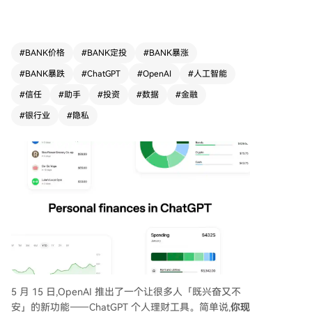
视化财务仪表盘。用户能以自然语言对话形式进行
消费分析、制定购房计划等个性化财务咨询，实现
“对话式理财”。 此举是OpenAI战略布局的一部
分，此前其已收购个人理财应用Roi和Hiro Financ
#
BANK价格
#
BANK定投
#
BANK暴涨
e，并推出健康管理功能，旨在将ChatGPT打造为
#
BANK暴跌
#
ChatGPT
#
OpenAI
#
人工智能
覆盖高价值决策场景的“超级助手”。然而，功能发
布后引发广泛隐私担忧。近期OpenAI正因涉嫌未
#
信任
#
助手
#
投资
#
数据
#
金融
经同意共享用户聊天数据给Meta和Google而被集
#
银行业
#
隐私
体诉讼，此时推出需连接敏感财务数据的产品，加
剧了用户对数据安全的顾虑。OpenAI强调该功能
仅具数据读取权限，且断开连接后数据将在30天内
删除，但用户数据仍可能用于模型训练的选项引发
了进一步讨论。 当前AI行业正从通用聊天机器人转
向垂直领域深耕。除OpenAI外，Anthropic、Perp
lexity等公司也纷纷推出面向金融B端或C端的专业
工具，争夺高价值数据入口。尽管产品层面设计了
安全措施，但AI理财工具在法律上不承担财务顾问
责任，其“幻觉”风险与隐私信任问题，是用户是否
愿意接纳的关键。这标志着AI正深入个人核心决策
领域，也将信任与安全议题推至前台。
5 月 15 日,OpenAI 推出了一个让很多人「既兴奋又不
安」的新功能——ChatGPT 个人理财工具。简单说,
你现