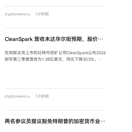
AI基础设施公告的反应显著减弱。报告研究了2024年6
其他相关立法，之后议员们将返回各州备战中期选举。
月至2026年8月期间宣布的25笔AI和HPC基础设施交
cryptonews.ru
1小时前
易，发现公告当日的平均股价涨幅从早期交易的约24%
下降至近期交易的约10%。同期涨幅中位数也下降约一
半，尽管合同规模和金额在增加。 报告指出，每签约兆
瓦的年收入随时间略有增长，表明AI托管协议正变得更
CleanSpark 营收未达华尔街预期，股价下
具盈利性。但随着此类交易日益普遍，投资者似乎更关
跌
注执行情况、融资能力和长期盈利能力，而非仅看重合
在纳斯达克上市的比特币挖矿公司CleanSpark公布2026
同金额。 市场对早期大型交易反应强烈，如Core
财年第三季度营收为1.38亿美元，同比下降30.5%。公
Scientific与CoreWeave的首份托管协议曾推动其股价上
司净亏损2.39亿美元，合每股亏损0.89美元，而去年同
涨超40%。然而，近期更大型的交易则反响平淡，例如
期为净利润2.57亿美元。营收略低于华尔街分析师1.422
TeraWulf与Anthropic的401兆瓦租赁协议仅推高股价约
亿美元的普遍预期。财报发布后，其股价周四下跌
5%。 比特币矿商的股价也反映了市场对AI热情降温。
5.5%，周五盘前反弹3%，交易价格超过13.10美元。 该
TheEnergyMag的AI基础设施增长指数（TEM）已较6月
公司正将其核心比特币挖矿业务扩展至AI和高性能计算
高点下跌约28.5%，表明尽管AI基础设施需求旺盛，投
cryptonews.ru
1小时前
基础设施领域。7月14日，CleanSpark与一家未具名的
资者态度趋于谨慎。这一放缓也呼应了更广泛的AI基础
全球投资级科技公司签署了一份为期20年的数据中心租
设施股回调，费城半导体指数自7月高点已下跌近17%。
约，涉及其在佐治亚州桑德斯维尔园区的一座175兆瓦
数据中心。公司估计该交易在初始租期内将带来66亿美
两名参议员提议豁免特朗普的加密货币业务
元的合约收入。
税款