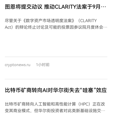
图恩将提交动议 推动CLARITY法案于9月表
决
尽管关于《数字资产市场透明度法案》（CLARITY
Act）的辩论终止讨论及可能的投票因参议院月度休会而
推迟，但共和党人希望表明他们对该法案的通过抱有实
际兴趣。参议院多数党领袖约翰·图恩计划在八月休会前
提交终止辩论的动议，以便为九月就该法案进行投票铺
平道路，即便中期选举临近。 此举被视为共和党领导层
在参议院复会后将推动该法案的积极信号。然而，即使
cryptonews.ru
1小时前
九月份安排了终止辩论的投票，法案仍面临障碍：稳定
币收益率问题再度被银行游说团体提出，以及一项涉及
总统和公职人员持有加密公司资产剥离的伦理条款正在
与白宫讨论。至少两名共和党参议员表示，若不修改条
比特币矿商转向AI对华尔街失去“哇塞”效应
款以保护地方银行免受稳定币收益率冲击，他们将投反
对票。白宫尚未对新的伦理条款提案作出回应。
比特币矿商转向人工智能和高性能计算（HPC）正在改
Coinbase首席执行官布莱恩·阿姆斯特朗对图恩的努力表
变其商业模式，但华尔街投资者对此类新基础设施交易
示赞赏，认为明确的联邦市场结构法律将为美国带来更
的反应已不如先前热烈，这表明随着AI托管战略成为主
多投资、创新和就业，同时保障消费者权益。但分析人
流，市场变得更加挑剔。 根据Blocksbridge Consulting
士普遍认为，CLARITY法案在九月通过的可能性较低，
在《Miner Weekly》发布的最新分析，过去两年市场对
因为参议院在十月休会前仅剩14个工作日处理该法案及