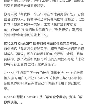
钱是不是比以前多了?有什么变化吗?」ChatGPT 会翻你
的交易记录来分析消费趋势。
你可以说「帮我做一个五年内在本地买房的计划」,它会
结合你的收入、储蓄率和当前负债来推算;你甚至可以告
诉它「我还欠爸妈一笔钱」或者「我打算明年初买
车」,ChatGPT 会把这些信息存进「财务记忆」里,后续
的对话都会考虑到这些上下文。
这和之前 ChatGPT 回答财务问题的体验完全不同。
以
前你问它「我该怎么存钱买房」,得到的是一堆通用的理
财教科书建议。现在它能看到你的银行账户余额、月消
费结构、投资收益和负债比,给出的方案就不再是「建议
你每月存工资的 20%」这种废话了。
OpenAI 还透露了下一步的计划:即将支持 Intuit 的数据
接入,届时用户可以让 ChatGPT 分析卖出某只股票对税
务的具体影响,或者评估自己申请某张信用卡的获批概
率。
OpenAI 想把 ChatGPT 从「帮你查个概念」变成「帮
你做决策」。