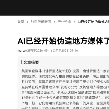
首页
加密货币新闻
行业资讯
AI已经开始伪造地方
AI已经开始伪造地方媒体
marsbit
发布于2026-05-16
更新于2026-05-16
文章摘要
美国调查媒体《佛罗里达论坛报》披露，南佛罗里达一家名
的伪媒体。该网站配有AI生成的虚假记者头像、履历和邮
并非孤例，其幕后运营方在全美共搭建了至少17个类似AI新
至费城在线声誉管理公司“发现力公司”及其创始人德鲁·
事”掩盖网络负面记录。他承认这些网站是建立“搜索引擎权
15分钟内生成一个包含虚假团队和文章的“新闻网站”。 
本地日报，它们利用传统新闻业衰落留下的真空，意图操纵
一代AI模型用此类低质信息训练，还将污染整个互联网信