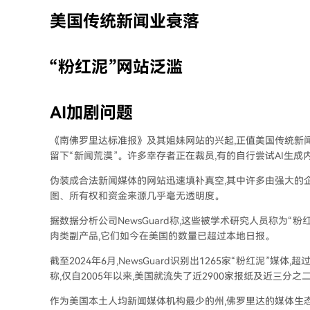
美国传统新闻业衰落
“粉红泥”网站泛滥
AI加剧问题
《南佛罗里达标准报》及其姐妹网站的兴起,正值美国传统新
留下“新闻荒漠”。许多幸存者正在裁员,有的自行尝试AI生成
伪装成合法新闻媒体的网站迅速填补真空,其中许多由强大的企
图、所有权和资金来源几乎毫无透明度。
据数据分析公司NewsGuard称,这些被学术研究人员称为“粉红泥(
肉类副产品,它们如今在美国的数量已超过本地日报。
截至2024年6月,NewsGuard识别出1265家“粉红泥”
称,仅自2005年以来,美国就流失了近2900家报纸及近三分之二
作为美国本土人均新闻媒体机构最少的州,佛罗里达的媒体生态