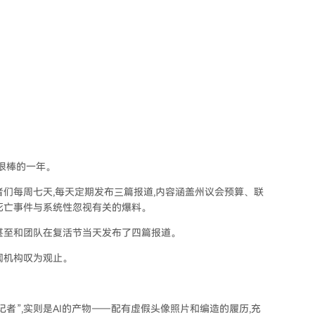
过了很棒的一年。
们每周七天,每天定期发布三篇报道,内容涵盖州议会预算、联
死亡事件与系统性忽视有关的爆料。
甚至和团队在复活节当天发布了四篇报道。
闻机构叹为观止。
者”,实则是AI的产物——配有虚假头像照片和编造的履历,充