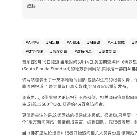
威胁。
#
AI价格
#
AI定投
#
AI暴涨
#
AI暴跌
#
人工智能
#
#
数字伦理
#
深度伪造
#
虚假信息
#
调查新闻
智东西5月15日报道,当地时间5月14日,美国调查媒体《佛
(South Florida Standard)的地方新闻网站,实际是一套
由AI
该网站包装出了一支本地新闻团队:包括AI生成的记者头像、
非原创报道,而是大量取自真实媒体,经AI改写后重新发布。
调查显示,《佛罗里达论坛报》不是孤例。相关源码痕迹指向
生成超过3500个URL,获得约
4.4万
名访问者。
更值得关注的是,这类网站的搭建成本极低。报道称,只需要一
个“地方新闻网站”,包括创报宣言、编辑团队、假记者履历、
当《佛罗里达论坛报》记者开始追问相关人员身份后,该网站