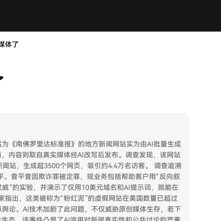
媒体了
了
为《南佛罗里达标准报》的地方新闻网站实为由AI批量生成
箱，内容则取自真实媒体经AI改写后发布。调查发现，该网站
闻站，生成超3500个网页，吸引约4.4万名访客。 调查追溯
查平。查平曾因欺诈罪被定罪，现业务包括帮助客户用“反向叙
威”的实验，并演示了仅用10美元域名和AI提示词，就能在
专家指出，这类被称为“粉红泥”的虚假网站在美国数量已超过
舆论。AI技术加剧了此问题，不仅威胁原创媒体生存，若下
息生态。该事件凸显了AI滥用对新闻真实性和公共讨论的严重