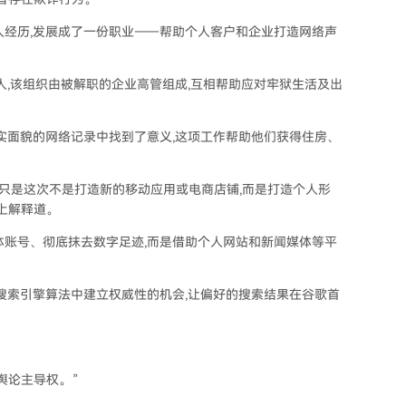
人经历,发展成了一份职业——帮助个人客户和企业打造网络声
oup)的负责人,该组织由被解职的企业高管组成,互相帮助应对牢狱生活及出
实面貌的网络记录中找到了意义,这项工作帮助他们获得住房、
,只是这次不是打造新的移动应用或电商店铺,而是打造个人形
上解释道。
体账号、彻底抹去数字足迹,而是借助个人网站和新闻媒体等平
搜索引擎算法中建立权威性的机会,让偏好的搜索结果在谷歌首
。
舆论主导权。”