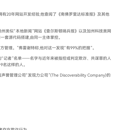
。
tte)拥有20年网站开发经验,他查阅了《南佛罗里达标准报》及其他
纳州类似“本地新闻”网站《查尔斯顿哨兵报》以及加州科技类网
一套源代码搭建,由同一主体掌控。
方管理。”弗雷谢特称,他对这一发现“有99%的把握”。
的“记者”名单——名字与近年来被指控或判定欺诈、共谋罪的人
9名这样的人。
发现力公司”(The Discoverability Company)的
资者存在欺诈行为。