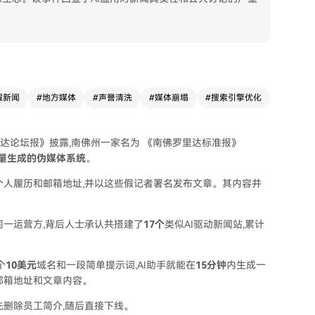
假新闻
#
地方媒体
#
声誉清洗
#
媒体崩塌
#
搜索引擎优化
罗里达论坛报》披露,南佛州一家名为 《南佛罗里达标准报》
批量生成的伪媒体系统
。
个人履历和邮箱地址,并以这些假记者署名发布文章。其内容并
同一运营方,背后人士承认共搭建了
17个
类似AI驱动新闻站,累计
个
10美元
域名和一段简单提示词,AI助手就能在
15分钟
内生成一
邮箱地址和文章内容。
先删除员工简介,随后直接下线。