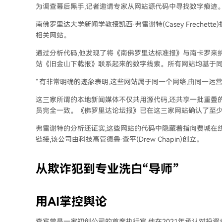
为调查幕后黑手,记者邀请专家从网站源代码中寻找数字痕迹
南佛罗里达大学新闻学教授凯西·弗雷谢特(Casey Freche
相关网站。
通过分析代码,他发现了将《南佛罗里达标准报》与南卡罗来
站《旧金山下载报》联系起来的数字线索。所有网站均基于同
“有非常明确的迹象表明,这些网站属于同一个网络,由同一运营
这三家所谓的本地新闻媒体不仅共用源代码,还共享一批重叠
员完全一致。《佛罗里达论坛报》已在这三家网站确认了至少
弗雷谢特的分析还证实,这些网站的代码中隐藏着指向费城在线声誉管理公司“
链接,该公司由科技高管德鲁·查平(Drew Chapin)创立。
从欺诈犯到专业洗白“导师”
用AI掌控舆论
查宾曾是一家初创公司的首席执行官,他在2021年承认对投