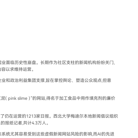
闻业面临历史性崩盘。长期作为社区支柱的新闻机构纷纷关门,
内容以求维持运营。
业和政治利益集团支撑,旨在掌控舆论、塑造公众观点,但意
 pink slime )”的网站,得名于加工食品中用作填充剂的廉价
媒体,超过了仍在运营的1213家日报。西北大学梅迪尔本地新闻倡议组织
的报纸记者,共计4.3万人。
系统尤其容易受到这些虚假新闻网站风险的影响,而AI的先进