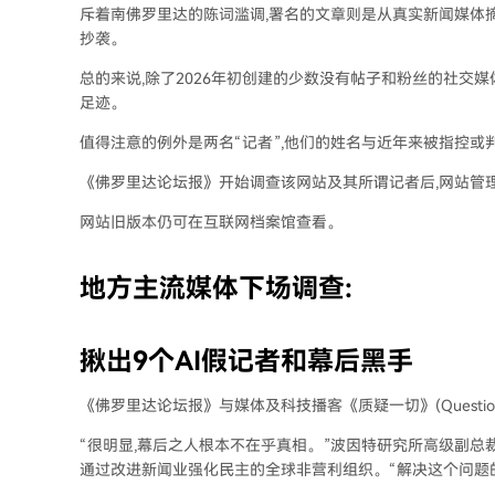
斥着南佛罗里达的陈词滥调,署名的文章则是从真实新闻媒体摘
抄袭。
总的来说,除了2026年初创建的少数没有帖子和粉丝的社交
足迹。
值得注意的例外是两名“记者”,他们的姓名与近年来被指控或
《佛罗里达论坛报》开始调查该网站及其所谓记者后,网站管
网站旧版本仍可在互联网档案馆查看。
地方主流媒体下场调查:
揪出9个AI假记者和幕后黑手
《佛罗里达论坛报》与媒体及科技播客《质疑一切》(Question 
“很明显,幕后之人根本不在乎真相。”波因特研究所高级副总裁凯利·
通过改进新闻业强化民主的全球非营利组织。“解决这个问题