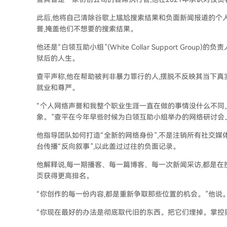
此后,他将自己清除谷歌上尴尬搜索结果和负面新闻报道的个
誉,掩盖他们不想要的搜索结果。
他还是“白领互助小组”(White Collar Support Gr
狱后的人生。
查平声称,他在帮助被判非暴力罪行的人,摆脱不反映其当下真
就业和尊严。
“个人网络声誉和我整个职业生涯一直在做的事情没什么不同
象。”查平在今年早些时候为白领互助小组举办的网络研讨会
他指导团队如何打造“全新的网络身份”,不是注销所有社交媒
台传播“反向叙事”,以此盖过过往的负面记录。
他解释说,每一期播客、每一篇博客、每一次新闻采访,都是在
页获得更高排名。
“你创作的每一份内容,都是重新争取那些位置的机会。”他说
“你现在最好的办法是彻底取代旧的东西。把它们埋掉。掌控