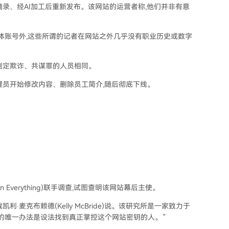
录、经AI加工后重新发布。该网站的运营者称,他们并非有意
媒体账号外,这些所谓的记者在网站之外几乎没有职业历史或数字
判定欺诈、共谋罪的人员相同。
理员开始修改内容、删除员工简介,随后彻底下线。
Everything)联手调查,试图查明该网站幕后主使。
麦克布赖德(Kelly McBride)说。该研究所是一家致力于
的唯一办法是设法找到真正掌控这个网站密钥的人。”