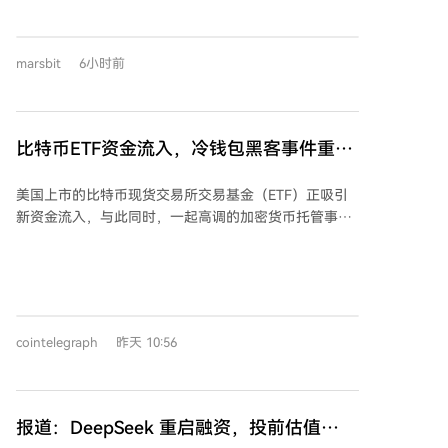
指出，不同于过去行业低迷时的被动选择，当前离职投
奔企业的多是机构骨干或赛道专家，姿态更为从容。他
们凭借项目资源和募资经验，在热门科技公司担任融资
marsbit
6小时前
负责人、副总裁甚至联合创始人等核心职务，形成“投而
优则创”的新路径。这一转变得益于市场双向驱动：一方
面，LP出资活跃，优质项目融资节奏极快，企业急需懂
资本运作的人才来应对高频融资；另一方面，投资人在
比特币ETF资金流入，冷钱包黑客事件重燃
机构内卷加剧、一二级市场估值倒挂风险上升的背景
托管安全辩论
下，开始重新权衡职业前景。 然而，从投资人转型为企
美国上市的比特币现货交易所交易基金（ETF）正吸引
业管理者并非易事，需要适应从“判断决策”到“落地执
新资金流入，与此同时，一起高调的加密货币托管事件
行”的角色转换，也存在团队磨合的挑战。尽管如此，这
再次引发了对数字资产安全的关注。 根据SoSoValue的
波潮流无疑拓宽了投资人的职业边界，反映了市场热度
数据，比特币现货ETF在周二录得2.115亿美元净流入，
下人才与企业需求的新型匹配。
周一为1.7亿美元。资金流入之际，持续发酵的Coldcard
硬件钱包黑客攻击事件引起了分析师的关注。Galaxy
Research估计，此次攻击可能影响了多达7300个地址，
cointelegraph
昨天 10:56
导致硬件钱包用户损失约1.3亿美元的比特币。 这一事
件重新点燃了加密货币领域一场长期的辩论：随着投资
者权衡自我托管的风险和责任，通过受监管金融产品提
供的机构托管解决方案是否会变得更具吸引力。彭博智
报道：DeepSeek 重启融资，投前估值
库高级ETF分析师埃里克·巴尔丘纳斯表示，Coldcard黑