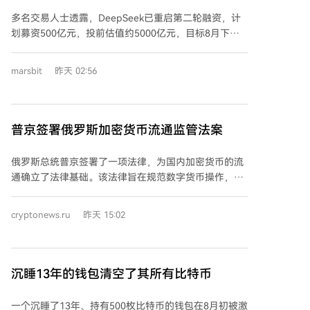
5000 亿元
客攻击可能会鼓励更多资金转向比特币ETF，因为投资
多名交易人士透露，DeepSeek已重启第二轮融资，计
者正在重新考虑机构托管的作用。 具体到ETF，贝莱德
划募资500亿元，投前估值约5000亿元，目标8月下旬
的iShares比特币信托（IBIT）引领了资金流入复苏，富
完成签约。此前，该公司于今年4月启动、6月完成首轮
达的Wise Origin比特币基金（FBTC）紧随其后。景顺
融资，募资500亿元，估值超3500亿元，创下中国AI大
银河比特币ETF（BTCO）在周一录得670万美元流入，
marsbit
昨天 02:56
模型领域首轮融资规模纪录。 第二轮融资在7月中旬开
这是其自7月1日以来的首次单日资金净流入。 比特币价
启后一度暂停，据称与创始人梁文锋对网上流传的“投资
格则相对稳定。截至发稿时，BTC交易价格为64,113美
者会议实录”不满有关。目前重启后，公司与投资方希望
元，过去七天小幅下跌约0.8%。交易员正在评估
低调推进。部分投资机构表示尚未收到重启通知。 本轮
普京签署俄罗斯加密货币流通监管法案
Coldcard事件以及包括迈克尔·塞勒旗下公司最新出售
融资名单包括首轮落选机构及既有投资方的增资意向。
1,638枚BTC在内的其他抛售压力。 一些观察人士指
DeepSeek首轮投资方包括国家人工智能产业投资基
出，由于比特币交易可被公开追踪，Coldcard事件背后
俄罗斯总统普京签署了一项法律，为国内加密货币的流
金、腾讯、宁德时代、溥泉资本、网易、京东等。首轮
的攻击者可能在转移或兑换被盗资金时面临挑战。
通确立了法律基础。该法律旨在规范数字货币操作，并
融资意向资金超1000亿元，显示市场热度高涨。 若本
明确其在俄罗斯法律框架内的使用规则。 法律规定了对
轮顺利完成，DeepSeek两轮融资总额将超1000亿元，
数字资产及外国数字工具的发行、流通、核算和存储、
cryptonews.ru
昨天 15:02
估值较首轮提升约43%。其融资规模远超同行，例如月
挖矿以及数字权利发行与流通等领域的关系。法案还对
之暗面近期以约2100亿元估值完成融资，并已启动Pre-
发行数字金融资产的信息系统运营商、数字货币兑换组
IPO轮。 模型能力与效率直接影响公司估值。
织、经纪人、管理公司、交易组织者和清算机构提出了
DeepSeek原定7月中旬发布的V4正式版略有延迟，V4-
具体要求。 数字货币兑换活动将仅限于被列入特定注册
沉睡13年的钱包清空了其所有比特币
Flash已于7月31日公测，其Agent能力显著提升，在多
表的组织进行。在2027年7月1日前的过渡期内，相关组
项基准测试中表现优异。第三方评测显示，其智能水平
织可在未注册的情况下继续运营。加密货币交易所的最
一个沉睡了13年、持有500枚比特币的钱包在8月初被激
国内领先，且延续高性价比路线，API调用成本低于多数