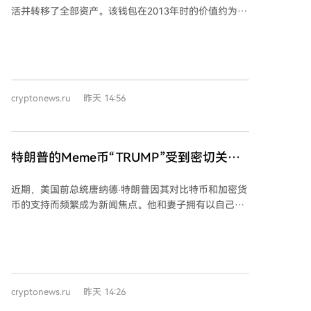
低自有资金要求设定为1500万卢布。法律将数字货币兑
活并转移了全部资产。该钱包在2013年时的价值约为50
竞争对手。 在推理成本上升的背景下，高性价比成为行
换活动定义为在组织化交易场所以外，以自身名义并自
万美元，此次移动为持有者带来了约6160%的总回报
业趋势。近期OpenAI亦下调模型价格，但DeepSeek-
担风险，系统性地进行加密货币买卖交易。系统性标准
率，相当于年化回报率超过37%。 区块链分析师指出，
V4-Flash发布后性价比优势再度凸显。据OpenRouter
被定义为每月进行两笔或以上、总金额超过350万卢布
此举可能与近期针对Coldcard硬件钱包的一系列黑客攻
榜单，该模型本周Token消耗量已居全球首位。
的交易。此类组织还必须加入金融市场的自律组织。 财
击事件有关。8月3日，共有约935枚休眠超过10年的比
政部副部长伊万·切别斯科夫此前表示，俄罗斯的非合格
特币被转移，这是自3月20日以来单日最大规模的活
投资者将很快能够合法购买比特币、以太坊等流行加密
cryptonews.ru
昨天 14:56
动。7月31日，也有约6388枚休眠5至7年的比特币被移
货币及稳定币，并提议对“非合格投资者”设定通过单一
动。分析认为，许多旧钱包持有者正因安全担忧而将资
中介每年30万卢布的购买限额。
金转移至新地址。 据Galaxy Research统计，截至8月4
日，Coldcard钱包黑客攻击已造成超过1亿美元损失，
特朗普的Meme币“TRUMP”受到密切关
约7300个地址受影响，被盗比特币达1596枚。安全专
注：美国证交会被要求彻查其“拉高出货”嫌
家警告攻击仍在持续，最终损失可能增至2055枚比特
近期，美国前总统唐纳德·特朗普因其对比特币和加密货
疑！
币。首轮攻击发生于7月30日，随后又发生了至少三
币的支持而频繁成为新闻焦点。他和妻子拥有以自己名
轮，其中8月3日的一轮在约两个半小时内从462个地址
字命名的山寨币，其家族也涉足加密货币项目。然而，
盗取了约388.9枚比特币，资产转移速度达到平常水平的
持反对立场的民主党参议员伊丽莎白·沃伦和理查德·布
45倍。
卢门撒尔已致信美国证券交易委员会，要求对基于
Solana平台的特朗普同名模因币“Official Trump”可能存
在的市场操纵行为和损害投资者利益的做法展开调查。
cryptonews.ru
昨天 14:26
信中参议员指出，应调查特朗普是否涉及“拉高出货”欺