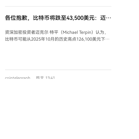
诈风险，并提及了数百万投资者遭受的不可挽回损失。
与此同时，区块链分析公司TRM Labs表示，目前没有
确凿证据表明该代币专为“拉地毯”骗局而设计，但指出
各位抱歉，比特币将跌至43,500美元：迈克
代币供应量很大一部分集中在内部人士或关联地址，这
尔·特平
是一个需要密切监控的风险因素。 TRM Labs评估认
资深加密投资者迈克尔·特平（Michael Terpin）认为，
为，尽管早期投资者和发行方获得了巨额利润，但许多
比特币可能从2025年10月的历史高点126,100美元下跌
后来买入的散户投资者却蒙受了重大损失。该公司指
约66%，最终跌至43,500美元左右。他指出目前市场尚
出，即使这种导致约百万散户亏损的结构在技术上未被
未出现真正的“投降式抛售”，真正的底部特征之一是价
定义为“拉高出货”，其争议性也可能随时间加剧。
格不会迅速反弹。 特平回顾了上一轮周期，认为许多投
资者因贪婪而错失离场时机。他强调，尽管行业有观点
认为机构采用和现货ETF可能改变了市场周期，但他相
cointelegraph
昨天 13:41
信比特币仍遵循其传统的四年减半周期，机构同样会卖
出。 对于投资选择，特平承认投资MicroStrategy（文
中误为Strategy）可能在周期中表现优于直接持有比特
币，但他个人更倾向于直接投资比特币，而非依赖单一
Hashdex停止其现货比特币基金运营并退还
公司。他还建议普通投资者关注比特币即可，因为其管
投资者资金
理需求远低于需要频繁跟踪的替代币（Altcoins）。
巴西加密资产管理公司Hashdex宣布，将终止其现货比
特币ETF（交易代码DEFI）的运营并清算基金资产，以
现金形式向剩余投资者返还资金。该基金持有225枚比