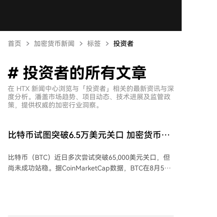
首页
加密货币新闻
标签
投资者
# 投资者的所有文章
在 HTX 新闻中心浏览与「投资者」相关的最新资讯与深
度分析。潘盖市场趋势、项目动态、技术进展及监管政
策，提供权威的加密行业洞察。
比特币试图突破6.5万美元关口 加密货币市
场发生了什么
比特币（BTC）近日多次尝试突破65,000美元关口，但
尚未成功站稳。据CoinMarketCap数据，BTC在8月5日
晚触及64,954美元，8月6日早达到64,922美元，随后回
落至约64,800美元附近。过去24小时内，比特币价格上
涨1.3%，接近一周高位。 与此同时，加密货币总市值增
长0.9%，达到2.21万亿美元，24小时交易量约为560亿