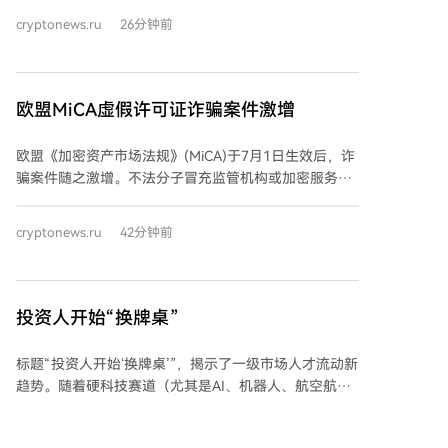
美元。以太坊（ETH）表现强于比特币，上涨2.3%，交
cryptonews.ru
26分钟前
易于1,900美元左右。市值前十的其他代币价格波动在
1.5%以内。前100名加密货币中，Pi（PI）涨幅最大
（+6.6%），Audiera（BEAT）跌幅最大（-28%）。 美
国现货比特币ETF在8月5日录得2.444亿美元净流入，本
欧盟MiCA虚假许可证诈骗案件激增
周已连续三天实现资金流入，总额达6.26亿美元。以太
坊ETF同日流入6080万美元，本周流入1.03亿美元。 尽
欧盟《加密资产市场法规》(MiCA)于7月1日生效后，诈
管市场出现上涨和ETF资金流入，加密货币市场的“恐惧
骗案件随之激增。不法分子冒充监管机构或加密服务提
与贪婪指数”于8月6日再次从“恐惧”区域跌入“极度恐
供商，利用伪造的MiCA许可证文件、网站和账户实施欺
惧”区域，目前读数为25（满分100），表明投资者可能
诈。 法国金融市场管理局和欧洲证券和市场管理局均报
倾向于抛售。 此前，K33分析师在比特币区块链中发现
cryptonews.ru
42分钟前
告了此类骗局，指出诈骗者利用新法规实施初期的过渡
了价格可能局部逆转的迹象，这一情况发生在近期硬件
期和信息混乱，诱骗用户从不合规平台转移资产至所谓
钱包遭黑客攻击导致损失超过1亿美元之后。
“合法”平台。 荷兰金融市场管理局及英国相关专家警
告，因部分加密服务关闭而寻求替代方案的投资者尤其
投资人开始“换牌桌”
容易成为目标。诈骗者通过伪造网站和文件，诱使其转
移资金。 此外，有观点认为MiCA过渡期结束后，用户
标题“投资人开始‘换牌桌’”，揭示了一级市场人才流动新
迁移可能加剧市场混乱，进一步增加风险。报道引用了
趋势。随着硬科技赛道（尤其是AI、机器人、航空航
关于“MiCA许可全面混乱”的相关评论，指出当前环境给
天）融资火爆，机构竞争白热化，叠加退出不确定性与
诈骗者提供了可乘之机。
监管变革，一批投资人正主动转向企业寻求发展。 文章