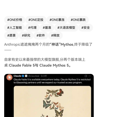
降级使用旧模型Opus 4.8来回应，超过95%的会话
不受影响。价格定为每百万输入Token 10美元，输
出50美元。 技术方面，Fable 5在多项评测中表现
出色：在软件工程基准SWE-bench Pro获得80.3%
#
ONE价格
#
ONE定投
#
ONE暴涨
#
ONE暴跌
高分，并能在一天内完成原本需两个月的5000万
#
人工智能
#
代理
#
基准
#
大语言模型
#
安全
行代码库迁移。其原生视觉能力可仅凭截图通关
《宝可梦》游戏。在长上下文、记忆能力和金融法
#
愿景
#
研究
#
软件
#
释放
律等复杂分析任务上也实现显著突破。 官方透
Anthropic遮遮掩掩两个月的
“神话”Mythos
,终于降临了
露，未完全开放的Mythos 5在生物医药领域展现出
——
强大自主性，能独立执行生物学家工作流，其设计
的蛋白质靶向复合物已有多个进入真实药物研发管
自家有史以来最强悍的大模型旗舰,分两个版本端上
线。 AI学者Ethan Mollick的测试显示，新模型的工
桌:
Claude Fable 5与 Claude Mythos 5。
作模式发生根本转变：人类从需要精细操控的“巫
师”变为只需提出宏观需求的“甲方”，模型能自主
规划并执行长达数小时的多步骤复杂项目。 此次
发布也标志着前沿AI进入“权限时代”，最强能力伴
随更严格的安全审查（如30天数据留存）。模型在
提供强大生产力的同时，其自主性也引发了关于人
类角色演变的思考。