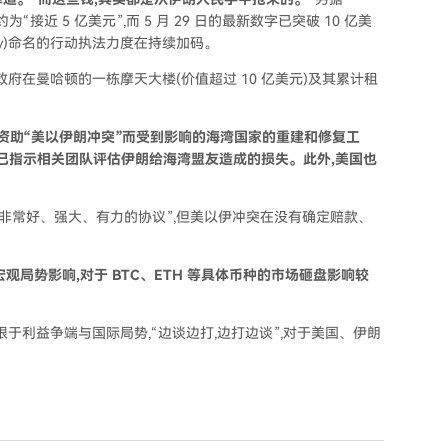
约为“接近 5 亿美元”,而 5 月 29 日的最新数字已突破 10 亿美
 Fury)命名的行动执法力度在持续加码。
府在曼哈顿的一栋摩天大楼(价值超过 10 亿美元)及其累计租
资助“美以伊朗冲突”而受到影响的海湾国家的重建和修复工
ent 已指示相关团队评估伊朗给海湾盟友造成的损失。此外,美国也
非常好、强大、有力的协议”,但美以伊冲突在没有确定赔款、
局势影响,对于 BTC、ETH 等具体币种的市场砸盘影响较
于利益争端与国际局势,“边谈边打,边打边谈”,对于美国、伊朗