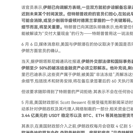
该官员表示,
伊朗已向调解方表明,一旦双方就初步谅解备忘录
迟到未来某个时间发放。但特朗普政府的官员们担心,在如此
可能会消除,或至少削弱华盛顿对德黑兰掌握的一个关键筹码
细节而言,将至关重要。
特朗普已向其团队明确表示,他希望任何
能被解读为“交付大量现金”的行为——特朗普曾用这一说法
6 月 6 日,媒体消息称,美国与伊朗潜在的协议取决于美国是
伊朗方面官员的确认。
当天,据伊朗塔斯尼姆通讯社报道,
伊朗外交部法律和国际事务副
伊朗至少 50%的被冻结金融资产必须立即解冻。他补充说,
里巴巴迪表示,这些资产属于伊朗,被美国“非法冻结”,而解
余细节,包括技术和财务安排,将在备忘录签署后的 60 天执
但该要求随即得到了特朗普的严词拒绝:其表示不会在任何协
5 月底,美国财政部长 Scott Bessent 在接受福克斯新闻采
动系针对伊朗政权及其代理人网络制裁的一部分,相关资金已
3.44 亿美元的 USDT 稳定币以及 BTC、ETH 等其他加密货
其表示,在美国财政部介入之前,伊朗政权每月会窃取 4 亿到 
欧洲各地的盟友合作,夺取各种别墅、房屋和房产,”贝森特解