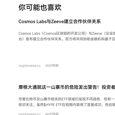
你可能也喜欢
Cosmos Labs与Zeeve建立合作伙伴关系
Cosmos Labs（Cosmos区块链的开发公司）与Zeeve（
台）宣布建立合作伙伴关系。双方将共同协助金融机构基于
存款和数字资产项目。 合作中，Cosmos将作为底层基础，负责账本记录和资产发
行；而Zeeve则将专注于网络的部署与管理、数据迁移支持
运行节点及验证器，并通过其隐私层工具提供隐私保护。 此次合作旨在简化代币化
资产的发行流程，并支持开发符合分布式账本技术的应用程
cryptonews.ru
45分钟前
机构对可靠性、安全性和隐私性的严格要求。
摩根大通就这一山寨币的危险发出警告！投资
在此
尽管比特币及山寨币相关的ETF领域仍呈现不同趋势，但有一
密切关注。虽然$HYPE ETF在短期内取得了显著成功，但
缓。 摩根大通指出，投资于Hyperliquid原生代币$HYPE的ETF在7月和8月初的资金
cryptonews.ru
46分钟前