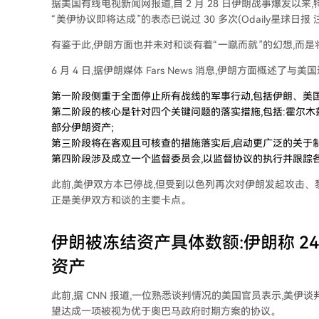
据美国有线电视新闻网报道,自 2 月 28 日伊朗战事爆发以
“美伊协议即将达成”的表态已说过 30 多次(Odaily星球日报 注
有鉴于此,伊朗方面也并未对和谈有着“一蹴而就”的幻想,而是
6 月 4 日,据伊朗媒体 Fars News 消息,伊朗方面概述了
第一阶段侧重于全面停止所有战线的军事行动,包括伊朗、美国
第二阶段的核心是针对四个关键问题的落实措施,包括:霍尔木
部分伊朗资产;
第三阶段将在客观且可核查的措施落实后,启动更广泛的关于
第四阶段涉及成立一个监督委员会,以监督协议的执行并跟踪
此前,美伊双方本已停战,但受到以色列再次对伊朗发起攻击、
正是美伊双方和谈的主要卡点。
伊朗被冻结资产具体数额:伊朗称 24
资产
此前,据 CNN 报道,一位熟悉谈判情况的美国官员表示,美
望达成一项被视为优于奥巴马政府时期方案的协议。