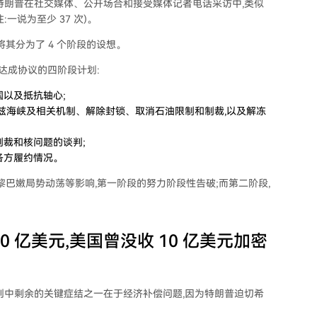
来,特朗普在社交媒体、公开场合和接受媒体记者电话采访中,类似
:一说为至少 37 次)。
将其分为了 4 个阶段的设想。
与美国达成协议的四阶段计划:
以及抵抗轴心;
兹海峡及相关机制、解除封锁、取消石油限制和制裁,以及解冻
制裁和核问题的谈判;
各方履约情况。
黎巴嫩局势动荡等影响,第一阶段的努力阶段性告破;而第二阶段,
0 亿美元,美国曾没收 10 亿美元加密
伊谈判中剩余的关键症结之一在于经济补偿问题,因为特朗普迫切希