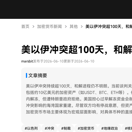
首页
加密货币新闻
其他
美以伊冲突超100天，
美以伊冲突超100天，和
marsbit
发布于2026-06-10
更新于2026-06-10
文章摘要
美以伊冲突持续超100天，和解进程仍不明朗。当前谈判关
包括约10亿美元的加密资产（如USDT、BTC、ETH等
内解冻，但遭特朗普政府拒绝。美国担心过早解冻资金会
冲突影响的海湾国家重建。尽管双方均有停战意愿，但资产
加密货币市场主要体现为宏观层面影响，对具体币种的直
#
以色列
#
冲突
#
制裁
#
加密货币
#
地缘政治
#
核