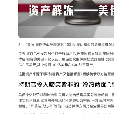
6 月 10 日,美以伊战争爆发第 103 天,美伊和谈仍然举步维艰
今天,继以色列发起对伊打击行动之后,据美国官员消息,美国
背后,和解的关键不仅仅在于更深层次的伊朗核武器和铀浓缩原
240 亿美元,其中包括 10 亿美元左右的加密资产。
这批资产来源于哪?加密资产又包括哪些?后续美伊双方能否就
特朗普令人啼笑皆非的“冷热两面”
美伊冲突能否以和谈结束,关键人物自然是美国总统特朗普。
注实际利益,因此其对外展现的形象也极为割裂:一方面,其对外
和解、“即将达成协议”等借口迷惑伊朗方面乃至全世界新闻媒