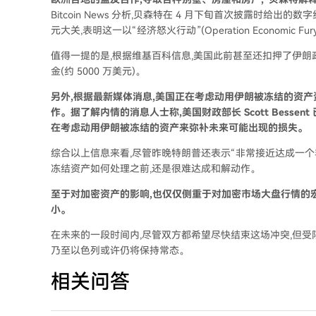
Bitcoin News 分析,贝森特在 4 月下旬首次披露时给出的数字
元大关,表明这一以“经济怒火行动”(Operation Economic
值得一提的是,根据维基百科信息,美国此前甚至还扣押了伊朗政
金(约 5000 万美元)。
另外,根据最新媒体消息,美国正在考虑动用伊朗被冻结的资产
作。据了解内情的消息人士称,美国财政部长 Scott Bess
在考虑动用伊朗被冻结的资产来弥补未来可能出现的损失。
综合以上信息来看,尽管昨晚特朗普还表示“非常接近达成一个
冻结资产如何处理之前,还是很难达成和解动作。
至于对加密资产的影响,也仅仅侧重于对加密市场大盘行情的宏观
小。
在未来的一段时间内,尽管双方都希望尽快结束这场冲突,但受限
乃至以色列或许仍将保持常态。
相关问答