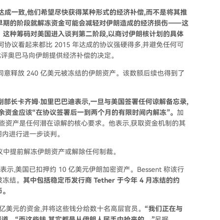
达成一致,他们希望尽快获得某种形式的经济补偿,而不是将其推
早期的阶段就解冻资金可能会减轻对伊朗造成的经济损伤——这
。这种筹码对美国进入谈判第二阶段,以商讨伊朗核计划的具体
协议看起来都比 2015 年达成的协议强硬得多,并避免任何可
批评奥巴马向伊朗提供经济补偿的决定。
否同意释放 240 亿美元被冻结的伊朗资产。该数额后续也得到了
部长卡齐姆·加里巴巴迪表示,一旦与美国签署任何谅解备忘录,
剩余资金应该“在协议签署后一到两个月的有限时间内解冻”。
加
冻这些资产是任何潜在谅解的核心要求。他表示,获取资金机制的其
行期内进行进一步谈判。
议中提前解冻伊朗资产或解除任何制裁。
访时表示,美国已扣押约 10 亿美元伊朗加密资产。Bessent 称该行
被冻结。
其中包括稳定币发行商 Tether 于今年 4 月冻结的约
币。
5 亿美元的资金,并将这些钱分给数十名高层官员。
“我们正在与
释道。“而这些钱,其实都是从伊朗人民手中抢来的。”
另据