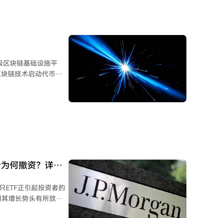
企业级区块链基础设施平
区块链技术启动代币化
、构建工业级应用架构、
序，同时满足大型金融
者为何撤资？详情
只ETF正引起投资者的
近期其增长势头有所放