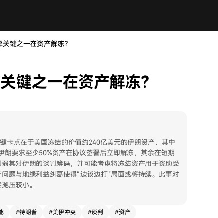
和解关键之一在资产解冻？
解关键之一在资产解冻？
键卡点在于美国冻结的价值约240亿美元的伊朗资产，其中
）。伊朗要求至少50%资产在协议签署后立即解冻，其余在短期
削弱其对伊朗的谈判筹码，并可能考虑将冻结资产用于资助受
问题与地缘利益纠葛使得“边谈边打”局面或将持续。此事对
接抛压较小。
能
#
特朗普
#
美伊冲突
#
谈判
#
资产