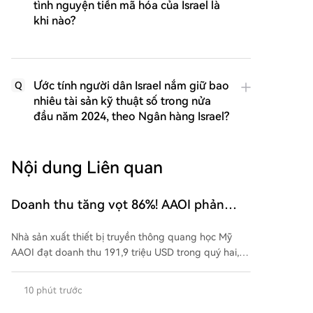
tình nguyện tiền mã hóa của Israel là
khi nào?
Ước tính người dân Israel nắm giữ bao
Q
nhiêu tài sản kỹ thuật số trong nửa
đầu năm 2024, theo Ngân hàng Israel?
Nội dung Liên quan
Doanh thu tăng vọt 86%! AAOI phản
công mạnh mẽ, trở lại lợi nhuận, ứng cử
Nhà sản xuất thiết bị truyền thông quang học Mỹ
viên 'ngựa ô' lớn nhất trong cơn sốt mô-
AAOI đạt doanh thu 191,9 triệu USD trong quý hai,
đun quang AI?
tăng mạnh 86% so với cùng kỳ, lần đầu tiên doanh
thu kinh doanh trung tâm dữ liệu vượt mốc 100 triệu
10 phút trước
USD, doanh thu sản phẩm 800G tăng gấp đôi so với