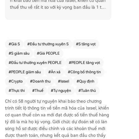
n khai báo tiền mã hóa của Israel, khiến cơ quan
thuế thu về rất ít so với kỳ vọng ban đầu là 1 tỷ
USD. Chương trình cho phép người nắm giữ tiền
mã hóa sửa lỗi khai báo thuế cũ mà không bị tru
y tố, với điều kiện họ nộp đủ số thuế còn thiếu. T
uy nhiên, việc thiếu lựa chọn ẩn danh và lo ngại
về việc bị cơ quan thuế soi xét kỹ hơn sau khi kh
#
Giá S
#
Đầu tư thường xuyên S
#
S tăng vọt
ai báo đã khiến nhiều người không tham gia. Th
#
S giảm sâu
#
Giá PEOPLE
ay vì con số tỷ đô mong đợi, giá trị tiền mã hóa
được khai báo chỉ vào khoảng 50 triệu USD. Cửa
#
Đầu tư thường xuyên PEOPLE
#
PEOPLE tăng vọt
sổ khai báo có điều kiện giới hạn và hạn chót là
#
PEOPLE giảm sâu
#
Ân xá
#
Công bố thông tin
ngày 31/8/2026. Kết quả thấp này diễn ra trong
#
Crypto
#
Doanh thu
#
Israel
#
Quy định
bối cảnh Ngân hàng Israel ước tính người dân n
ước này nắm giữ khoảng 1 tỷ USD tài sản số vào
#
Thực thi
#
Thuế
#
Tự nguyện
#
Tuân thủ
nửa đầu năm 2024, cho thấy chỉ một phần nhỏ t
Chỉ có 58 người tự nguyện khai báo theo chương
hị trường đã tham gia chương trình.
trình tiết lộ thông tin về tiền mã hóa của Israel, khiến
cơ quan thuế còn xa mới đạt được số tiền thuế hàng
tỷ đô la mà họ kỳ vọng. Giới chức dự đoán sẽ có làn
sóng hồ sơ được điều chỉnh và các khoản thuế mới
được thanh toán, nhưng kết quả ban đầu cho thấy