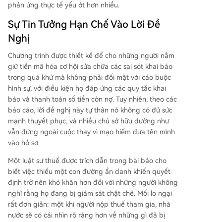
phản ứng thực tế yếu ớt hơn nhiều.
Sự Tin Tưởng Hạn Chế Vào Lời Đề
Nghị
Chương trình được thiết kế để cho những người nắm
giữ tiền mã hóa cơ hội sửa chữa các sai sót khai báo
trong quá khứ mà không phải đối mặt với cáo buộc
hình sự, với điều kiện họ đáp ứng các quy tắc khai
báo và thanh toán số tiền còn nợ. Tuy nhiên, theo các
báo cáo, lời đề nghị này tự thân nó không có đủ sức
mạnh thuyết phục, và nhiều chủ sở hữu dường như
vẫn đứng ngoài cuộc thay vì mạo hiểm đưa tên mình
vào hồ sơ.
Một luật sư thuế được trích dẫn trong bài báo cho
biết việc thiếu một con đường ẩn danh khiến quyết
định trở nên khó khăn hơn đối với những người không
nghĩ rằng họ đang bị giám sát chặt chẽ. Mối lo ngại
rất đơn giản: một khi người nộp thuế tham gia, nhà
nước sẽ có cái nhìn rõ ràng hơn về những gì đã bị