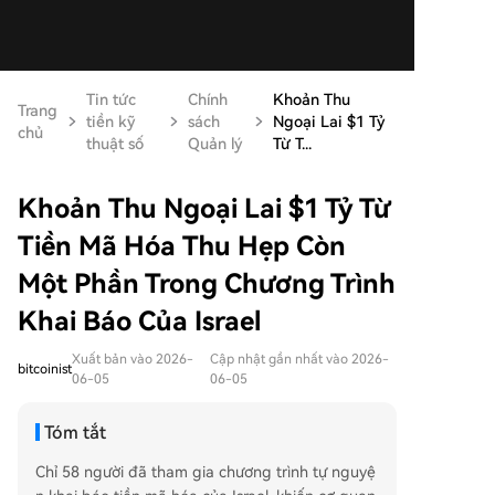
Tin tức
Chính
Khoản Thu
Trang
tiền kỹ
sách
Ngoại Lai $1 Tỷ
chủ
thuật số
Quản lý
Từ T...
Khoản Thu Ngoại Lai $1 Tỷ Từ
Tiền Mã Hóa Thu Hẹp Còn
Một Phần Trong Chương Trình
Khai Báo Của Israel
Xuất bản vào 2026-
Cập nhật gần nhất vào 2026-
bitcoinist
06-05
06-05
Tóm tắt
Chỉ 58 người đã tham gia chương trình tự nguyệ