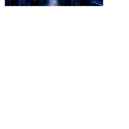
времени. Мы предлагаем
удобный интерфейс как для
начинающих, так и для
опытных трейдеров.
4
4
1
B3bit
2026-8-8
Цена Ethereum достигла важной зоны
сопротивления.
Цена Ethereum достигла важной зоны
сопротивления. Могут ли трейдеры,
использующие кредитное плечо,
спровоцировать прорыв? Ключевые выводы:
Цена Ethereum тестирует важную зону
сопротивления, впервые вы