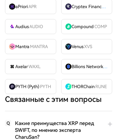
aPriori
APR
Cryptex Finance
CTX
Audius
AUDIO
Compound
COMP
Mantra
MANTRA
Venus
XVS
Axelar
WAXL
Billions Network
BILL
PYTH (Pyth)
PYTH
THORChain
RUNE
Связанные с этим вопросы
Какие преимущества XRP перед
Q
SWIFT, по мнению эксперта
CharuSan?