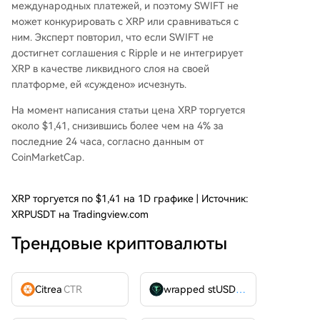
международных платежей, и поэтому SWIFT не
может конкурировать с XRP или сравниваться с
ним. Эксперт повторил, что если SWIFT не
достигнет соглашения с Ripple и не интегрирует
XRP в качестве ликвидного слоя на своей
платформе, ей «суждено» исчезнуть.
На момент написания статьи цена XRP торгуется
около $1,41, снизившись более чем на 4% за
последние 24 часа, согласно
данным
от
CoinMarketCap.
XRP торгуется по $1,41 на 1D графике | Источник:
XRPUSDT на Tradingview.com
Трендовые криптовалюты
Citrea
CTR
wrapped stUSDT
WSTUSDT