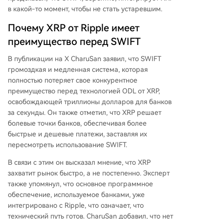
мечает, что это решение ограничено испытан
в какой-то момент, чтобы не стать устаревшим.
иями по передаче сообщений и активов и не я
Почему XRP от Ripple имеет
вляется инструментом ликвидности. Процесс
преимущество перед SWIFT
проверки через сеть Ethereum делает его зат
ратным и неподходящим для массовых跨境 п
В
публикации на X
CharuSan заявил, что SWIFT
латежей. Эксперт убежден, что без интеграци
громоздкая и медленная система, которая
и XRP в качестве уровня ликвидности будущее
полностью потеряет свое конкурентное
SWIFT находится под угрозой.
преимущество перед
технологией ODL от XRP
,
освобождающей триллионы долларов для банков
за секунды. Он также отметил, что XRP решает
болевые точки банков, обеспечивая более
быстрые и дешевые платежи, заставляя их
пересмотреть использование SWIFT.
В связи с этим он высказал мнение, что XRP
захватит рынок быстро, а не постепенно. Эксперт
также упомянул, что основное программное
обеспечение, используемое банками, уже
интегрировано с Ripple
, что означает, что
технический путь готов. CharuSan добавил, что нет