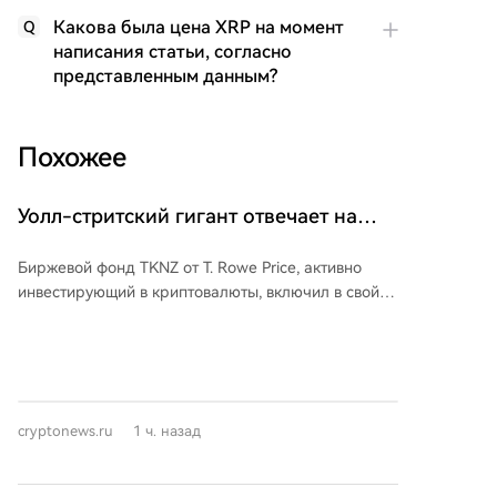
Какова была цена XRP на момент
Q
написания статьи, согласно
представленным данным?
Похожее
Уолл-стритский гигант отвечает на
критику в адрес Dogecoin (DOGE)
Биржевой фонд TKNZ от T. Rowe Price, активно
инвестирующий в криптовалюты, включил в свой
портфель мемкоин Dogecoin (DOGE), выделив на
него около 1,26%. Руководитель отдела цифровых
активов компании Блю Мачеллари объяснил это
решение стратегией активного управления,
отметив, что активы с сильным ценовым
cryptonews.ru
1 ч. назад
импульсом и исторической значимостью не стоит
игнорировать, даже если они «не кажутся
серьезными». Цель фонда — предоставить