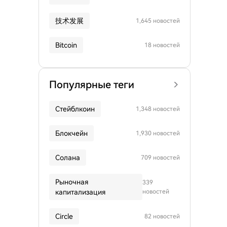
技术发展
1,645 новостей
Bitcoin
18 новостей
Популярные теги
Стейблкоин
1,348 новостей
Блокчейн
1,930 новостей
Солана
709 новостей
Рыночная
339
капитализация
новостей
Circle
82 новостей