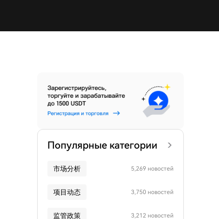
Популярные категории
市场分析
5,269 новостей
项目动态
3,750 новостей
监管政策
3,212 новостей