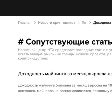
Главная
Новости криптовалют
Тег
Доходност
# Сопутствующие стать
Новостной центр HTX предлагает последние статьи и у
охватывающие рыночные тренды, новости проектов, раз
криптоиндустрии.
Доходность майнинга за месяц выросла на
стоит добыть биткоин
Доходность майнинга биткоина за месяц выросла на 10
активность майнеров не восстанавливается, поскольку 
добычи по-прежнему превышает рыночный курс крипт
данным, средняя «цена хеша» (ежедневный доход на 
увеличилась с $29,67 до $32,52 за 1 Ph/s с начала июля