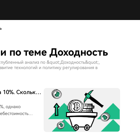
ь
и по теме Доходность
глубленный анализ по &quot;Доходность&quot;,
витие технологий и политику регулирования в
 10%. Сколько
%, однако
себестоимость
овалюты. Согласно
единицу мощности)
, но остается на 12%