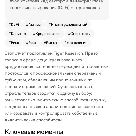
еход контроля над сектором децентрализова
нного финансирования (DeFi) от протоколов к
профессиональным управляющим рисками. В
отрасли сформировалась новая роль — опер
#
DeFi
#
Активы
#
Институциональный
аторы рисков, выступающие как профессиона
#
Капитал
#
Кредитование
#
Операторы
льные управляющие активами в блокчейн-ср
еде. Это стало возможным благодаря перехо
#
Риск
#
Рост
#
Рынок
#
Управление
ду от единых пулов ликвидности (Aave, Comp
Этот отчет подготовлен Tiger Research. Право
ound) к модульной архитектуре с изолирован
голоса в сфере децентрализованного
ными хранилищами (Morpho), что позволило в
кредитования постепенно переходит от проектных
нешним командам самостоятельно управлять
протоколов к профессиональным оперативным
рисками и стратегиями. На май 2026 года объ
субъектам, обладающим полномочиями по
ем активов под управлением в этом сегменте
принятию риск-решений. Сущность входа в
составляет около $70 млрд, причем 70% рынк
отрасль теперь сводится к одному выбору:
а контролируют три ключевые команды: Stea
заимствовать аналитические способности других,
khouse (фокус на RWA), Sentora (AI-модели) и
предоставлять свои аналитические способности
Gauntlet (работа с крупными капиталами). Ко
или создавать и контролировать собственные
нкуренция сместилась в сторону стандартов з
аналитические способности.
алога, каналов дистрибуции и управления кр
изисами. Экосистема DeFi теперь зеркалит тр
Ключевые моменты
адиционные финансы: верхний уровень (прив