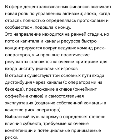
лечение капитала через биржи), средний уро
В сфере децентрализованных финансов возникает
вень (стратегия и управление рисками — опе
новая роль по управлению активами; эпоха, когда
раторы) и нижний уровень (инфраструктура х
отрасль полностью определялась протоколами и
ранения и расчетов). Для институциональных
сообществом, подошла к концу.
игроков определены три основные модели вх
Это направление находится на ранней стадии, но
ода: 1) Дистрибуция (использование внешних
потоки капитала и каналы ресурсов быстро
операторов как бэкенда), 2) Поставка активов
концентрируются вокруг ведущих команд риск-
(внедрение реальных активов в блокчейн), 3)
операторов, чьи прошлые практические
Автономная работа (создание собственной ко
результаты становятся ключевым критерием для
манды операторов). При этом разрыв в масш
входа институциональных игроков.
табах огромен: традиционный рынок управле
В отрасли существуют три основных пути входа:
ния активами составляет $147 трлн, тогда как
дистрибуция через каналы (с операторами на
весь рынок DeFi — $800 млрд, а сегмент опер
бэкенде), предложение активов (ончейнинг
аторов рисков — лиш
...
оффчейн-активов) и самостоятельная
эксплуатация (создание собственной команды в
качестве риск-оператора).
Выбранный путь напрямую определяет степень
влияния субъекта, требуемые ключевые
компетенции и потенциальные принимаемые
риски.