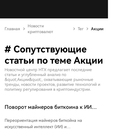
Новости
Главная
Тег
Акции
криптовалют
# Сопутствующие
статьи по теме Акции
Новостной центр HTX предлагает последние
статьи и углубленный анализ по
&quot;Акции&quot;, охватывающие рыночные
тренды, новости проектов, развитие технологий и
политику регулирования в криптоиндустрии.
Поворот майнеров биткоина к ИИ
теряет вау-эффект для Уолл-стрит
Переориентация майнеров биткойна на
искусственный интеллект (ИИ) и