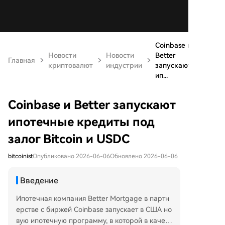
Coinbase и
Новости
Новости
Better
Главная
криптовалют
индустрии
запускают
ип...
Coinbase и Better запускают
ипотечные кредиты под
залог Bitcoin и USDC
bitcoinist
Опубликовано 2026-06-06
Обновлено 2026-06-06
Введение
Ипотечная компания Better Mortgage в партн
ерстве с биржей Coinbase запускает в США но
вую ипотечную программу, в которой в качест