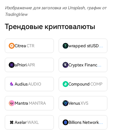
Изображение для заголовка из Unsplash, график от
TradingView
Трендовые криптовалюты
Citrea
CTR
wrapped stUSDT
WSTUSDT
aPriori
APR
Cryptex Finance
CTX
Audius
AUDIO
Compound
COMP
Mantra
MANTRA
Venus
XVS
Axelar
WAXL
Billions Network
BILL