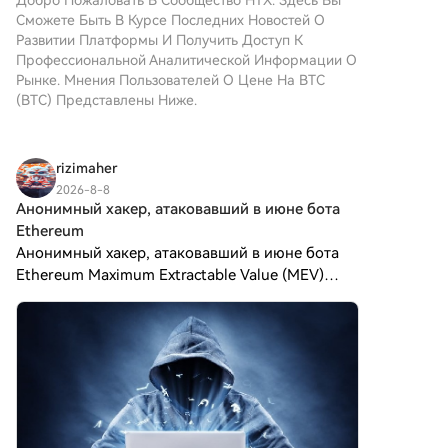
который стремится
масштабирования с помощью
Сможете Быть В Курсе Последних Новостей О
объединить характеристики
рекурсивного подхода.
Развитии Платформы И Получить Доступ К
традиционных драгоценных
Профессиональной Аналитической Информации О
металлов с инновациями
Рынке. Мнения Пользователей О Цене На BTC
децентрализованных
(BTC) Представлены Ниже.
технологий. Хотя он носит имя
Биткойн, часто называемого
“цифровым золотом” из-за
rizimaher
его восприятия как средства
хранения ценности,
2026-8-8
Анонимный хакер, атаковавший в июне бота
ЦИФРОВОЕ ЗОЛОТО является
отдельным токеном,
Ethereum
предназначенным для
Анонимный хакер, атаковавший в июне бота
создания уникальной
Ethereum Maximum Extractable Value (MEV)
экосистемы в ландшафте
jaredfromsubway.eth, до сих пор пытается
Web3. Его цель —
предсказывать рыночные моменты,
позиционировать себя как
манипулируя торговлей $ETH, но с
жизнеспособный
противополож
альтернативный цифровой
актив, хотя детали его
применения и
функциональности все еще