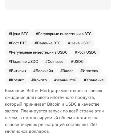
ве залога принимаются Bitcoin и стейблкоин U
SDC. Первый кредит по схеме уже выдан. Клю
чевой особенностью продукта является участ
ие государственной ипотечной ассоциации Fa
nnie Mae, которая предоставляет гарантии по
#
Цена BTC
#
Регулярные инвестиции в BTC
кредитам, обеспеченным цифровыми актива
#
Рост BTC
#
Падение BTC
#
Цена USDC
ми, приравнивая их к традиционным финансо
вым инструментам. В отличие от стандартных
#
Регулярные инвестиции в USDC
#
Рост USDC
маржинальных займов, цифровой залог не по
#
Падение USDC
#
Coinbase
#
USDC
длежит ликвидации на протяжении всего сро
#
Биткоин
#
Блокчейн
#
Залог
#
Ипотека
ка кредита, даже при падении рыночной стои
мости. Заемщики проходят процесс оформле
#
Кредит
#
Крипто
#
Фанни Мэй
#
Хранение
ния через интерфейс Coinbase, где их криптоа
Компания Better Mortgage уже открыла список
ктивы переводятся на кастодиальный кошеле
ожидания для нового ипотечного продукта,
к. Ожидается, что программа будет расширен
который принимает Bitcoin и USDC в качестве
а на другие цифровые активы, включая токен
залога. Планируется запуск по всей стране этим
изированные акции. Полный запуск по всей ст
летом, а прогнозируемый объем кредитов на
ране запланирован на лето.
основе текущих регистраций составляет 250
миллионов долларов.