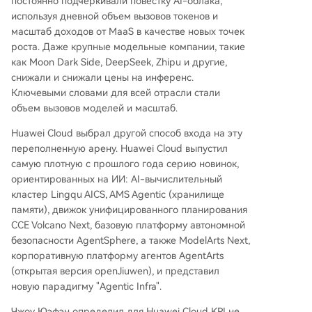
постоянно подчеркивали повестку AI-облака,
используя дневной объем вызовов токенов и
масштаб доходов от MaaS в качестве новых точек
роста. Даже крупные модельные компании, такие
как Moon Dark Side, DeepSeek, Zhipu и другие,
снижали и снижали цены на инференс.
Ключевыми словами для всей отрасли стали
объем вызовов моделей и масштаб.
Huawei Cloud выбрал другой способ входа на эту
переполненную арену. Huawei Cloud выпустил
самую плотную с прошлого года серию новинок,
ориентированных на ИИ: AI-вычислительный
кластер Lingqu AICS, AMS Agentic (хранилище
памяти), движок унифицированного планирования
CCE Volcano Next, базовую платформу автономной
безопасности AgentSphere, а также ModelArts Next,
корпоративную платформу агентов AgentArts
(открытая версия openJiuwen), и представил
новую парадигму "Agentic Infra".
Чжоу Юэфэн определил для Huawei Cloud KPI не