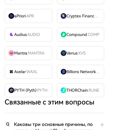
aPriori
APR
Cryptex Finance
CTX
Audius
AUDIO
Compound
COMP
Mantra
MANTRA
Venus
XVS
Axelar
WAXL
Billions Network
BILL
PYTH (Pyth)
PYTH
THORChain
RUNE
Связанные с этим вопросы
Каковы три основные причины, по
Q