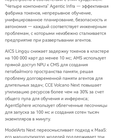
"Четыре компонента" Agentic Infra — эффективная
фабрика токенов, непрерывное обучение,
унифицированное планирование, безопасность и
автономия — каждый соответствует инженерным
проблемам, с которыми неизбежно сталкивается
предприятие при развертывании агентов.
AICS Lingqu снижает задержку токенов в кластере
на 100 000 карт до менее 10 мс; AMS использует
прямой доступ NPU к CMS для создания
петабайтного пространства памяти, решая
проблему долговременной памяти агентов для
длительных задач; CCE Volcano Next повышает
утилизацию ресурсов более чем на 30% за счет
общего пула для обучения и инференса;
AgentSphere использует облегченные песочницы
для запуска за 100 мс и создания сотен тысяч
экземпляров в минуту.
ModelArts Next переосмысливает подход к MaaS:
его маршрутизатор моделей поддерживает три