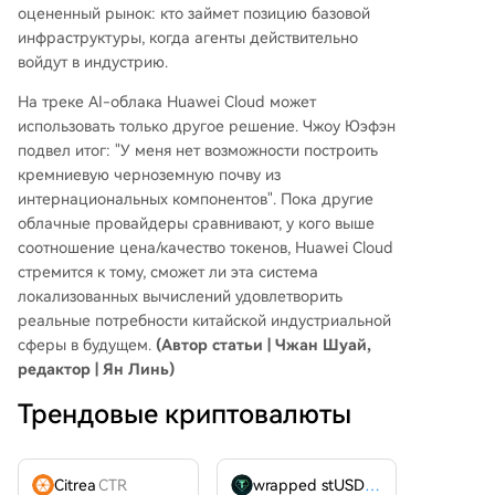
оцененный рынок: кто займет позицию базовой
инфраструктуры, когда агенты действительно
войдут в индустрию.
На треке AI-облака Huawei Cloud может
использовать только другое решение. Чжоу Юэфэн
подвел итог: "У меня нет возможности построить
кремниевую черноземную почву из
интернациональных компонентов". Пока другие
облачные провайдеры сравнивают, у кого выше
соотношение цена/качество токенов, Huawei Cloud
стремится к тому, сможет ли эта система
локализованных вычислений удовлетворить
реальные потребности китайской индустриальной
сферы в будущем.
(Автор статьи | Чжан Шуай,
редактор | Ян Линь)
Трендовые криптовалюты
Citrea
CTR
wrapped stUSDT
WSTUSDT