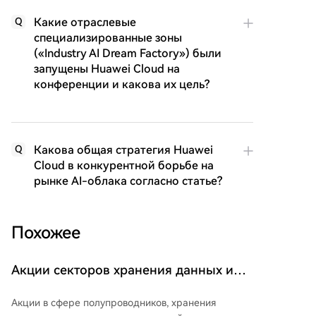
Какие отраслевые
Q
специализированные зоны
(«Industry AI Dream Factory») были
запущены Huawei Cloud на
конференции и какова их цель?
Какова общая стратегия Huawei
Q
Cloud в конкурентной борьбе на
рынке AI-облака согласно статье?
Похожее
Акции секторов хранения данных и
оптической связи резко выросли!
Акции в сфере полупроводников, хранения
Акции одного гиганта на