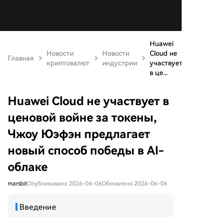
Huawei
Новости
Новости
Cloud не
Главная
криптовалют
индустрии
участвует
в це...
Huawei Cloud не участвует в
ценовой войне за токены,
Чжоу Юэфэн предлагает
новый способ победы в AI-
облаке
marsbit
Опубликовано 2026-06-06
Обновлено 2026-06-06
Введение