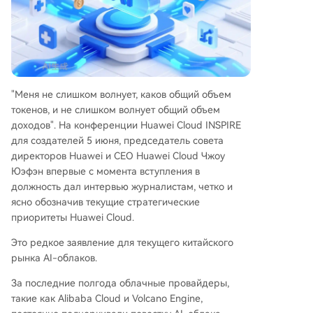
оминирующей экосистеме NVIDIA и публичны
х облаков. 2. **Фокус на государственном и пр
омышленном секторе:** Вместо ориентации н
а потребительский трафик, Huawei Cloud конц
ентрируется на правительственных, финансов
ых и государственных предприятиях, предлаг
"Меня не слишком волнует, каков общий объем
ая гибридные облачные решения с конфиден
токенов, и не слишком волнует общий объем
циальными вычислениями для баланса сувер
доходов". На конференции Huawei Cloud INSPIRE
енитета данных и доступа к облачным мощно
для создателей 5 июня, председатель совета
стям. 3. **Открытая экосистема:** Компания а
директоров Huawei и CEO Huawei Cloud Чжоу
ктивно развивает open-source (CANN, openEul
Юэфэн впервые с момента вступления в
er, CCE Volcano, ModelArts) и сотрудничает с в
должность дал интервью журналистам, четко и
едущими разработчиками моделей, запуская
ясно обозначив текущие стратегические
инициативу «Сотни моделей, тысячи состояни
приоритеты Huawei Cloud.
й — облако объединяет для победы». Новая п
арадигма Huaw
...
Это редкое заявление для текущего китайского
рынка AI-облаков.
За последние полгода облачные провайдеры,
такие как Alibaba Cloud и Volcano Engine,