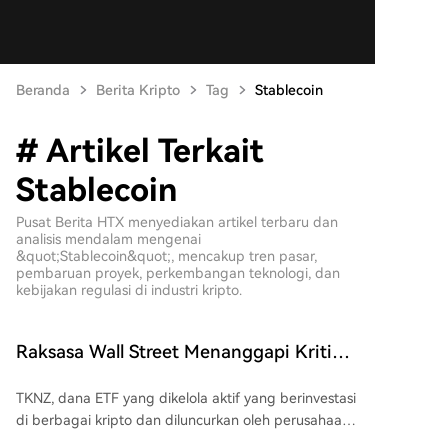
Beranda
Berita Kripto
Tag
Stablecoin
# Artikel Terkait
Stablecoin
Pusat Berita HTX menyediakan artikel terbaru dan
analisis mendalam mengenai
&quot;Stablecoin&quot;, mencakup tren pasar,
pembaruan proyek, perkembangan teknologi, dan
kebijakan regulasi di industri kripto.
Raksasa Wall Street Menanggapi Kritik
Terhadap Dogecoin (DOGE)
TKNZ, dana ETF yang dikelola aktif yang berinvestasi
di berbagai kripto dan diluncurkan oleh perusahaan
manajemen aset AS T. Rowe Price, menarik perhatian