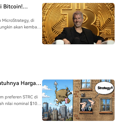
s. Saylor menekankan
 Bitcoin!
ubah.
etelah Jeda Lima
 MicroStrategy, di
ungkin akan kembali
tin membagikan grafik
 dengan caption
i isyarat tidak
an baru pada hari
r. Menurut
egang 843.775 BTC
gan harga Bitcoin
Jatuhnya Harga
ar $53,3 miliar,
li Bitcoin
m preferen STRC di
haan juga pernah
h nilai nominal $100.
nai pembayaran
atform X. Harga
u ini, MicroStrategy
tuk bulan ini. CEO
iliar melalui
 mendorong harga
am. Langkah-langkah
an Benchmark.