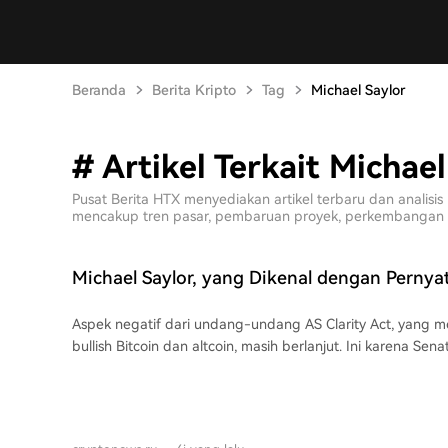
Beranda
Berita Kripto
Tag
Michael Saylor
# Artikel Terkait Michael
Pusat Berita HTX menyediakan artikel terbaru dan analis
mencakup tren pasar, pembaruan proyek, perkembangan tekn
Michael Saylor, yang Dikenal dengan Pernya
Kontroversialnya, Menekankan: 'Bitcoin Tid
Aspek negatif dari undang-undang AS Clarity Act, yang 
Membutuhkannya!'
bullish Bitcoin dan altcoin, masih berlanjut. Ini karena Se
pemungutan suara untuk RUU CLARITY Act hingga Septemb
pendiri Strategy, menanggapi dengan pernyataan mencol
tidak membutuhkan undang-undang ini. Saylor menyatakan bahwa Bitcoin,
sebagai pemimpin pasar, tidak memerlukan aturan khusus 