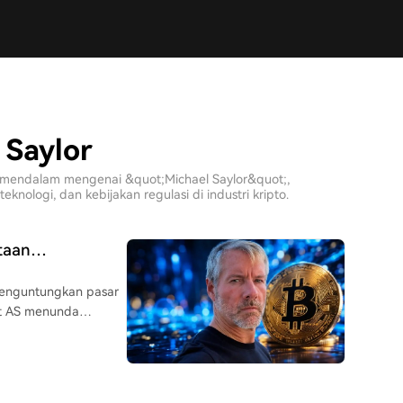
 Saylor
is mendalam mengenai &quot;Michael Saylor&quot;,
ologi, dan kebijakan regulasi di industri kripto.
taan
ak
menguntungkan pasar
nat AS menunda
er. Michael Saylor,
ok bahwa Bitcoin
untuk sukses. Meski