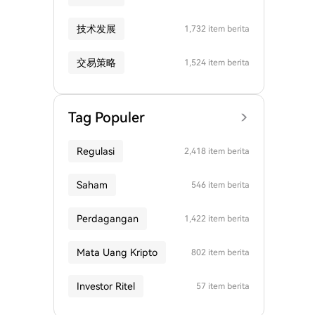
技术发展
1,732 item berita
交易策略
1,524 item berita
Tag Populer
Regulasi
2,418 item berita
Saham
546 item berita
Perdagangan
1,422 item berita
Mata Uang Kripto
802 item berita
Investor Ritel
57 item berita