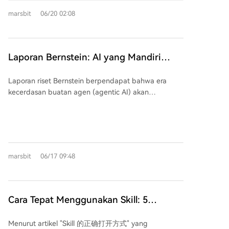
AI ini. Inti temuan menunjukkan adanya pembagian
marsbit
06/20 02:08
kerja yang jelas: manusia (pengguna) bertanggung
jawab atas sekitar 70% keputusan perencanaan (apa
yang harus dikerjakan), sementara Claude
menangani sekitar 80% keputusan eksekusi
Laporan Bernstein: AI yang Mandiri
(bagaimana cara mengerjakannya). Artinya, AI
(Agentic AI) Akan Mengubah CPU dari
mengambil alih tugas implementasi teknis seperti
Laporan riset Bernstein berpendapat bahwa era
Figuran Menjadi Bintang Utama,
menulis kode, menjalankan perintah, dan debugging,
kecerdasan buatan agen (agentic AI) akan
Rekomendasi Beli untuk Hygon
namun tujuan dan penilaian hasil tetap bergantung
mengubah peran CPU dari pendukung menjadi
Information
pada manusia. Yang mengejutkan, keberhasilan
protagonis di pusat data, meningkatkan permintaan
menggunakan Claude Code tidak hanya bergantung
CPU server secara signifikan. Analis memproyeksikan
pada latar belakang pemrograman. Pengguna dari
bahwa pada 2030, total pasar yang dapat
profesi non-teknis seperti hukum, keuangan,
dialamatkan (TAM) untuk CPU server akan mencapai
manajemen, dan penelitian menunjukkan tingkat
marsbit
06/17 09:48
$223 miliar, tumbuh 6x lipat dari $37 miliar pada
keberhasilan yang mendekati insinyur perangkat
2025, dengan pertumbuhan tahunan gabungan
lunak dalam tugas yang menghasilkan kode. Faktor
(CAGR) 43%. Pemicu utamanya adalah pergeseran
kunci keberhasilan justru adalah keahlian domain
beban kerja AI dari chatbot statis ke AI agen yang
Cara Tepat Menggunakan Skill: 5
pengguna—pemahaman mendalam tentang
melibatkan siklus penalaran kompleks (retrieval,
masalah yang ingin dipecahkan. Pengguna yang
Refleksi Setelah Anthropic Membagikan
perencanaan, pemanggilan alat). Siklus ini
dinilai sebagai "ahli" dalam suatu sesi memiliki tingkat
Menurut artikel "Skill 的正确打开方式" yang
Metodologi Internal Mereka
membutuhkan kemampuan orkestrasi dan