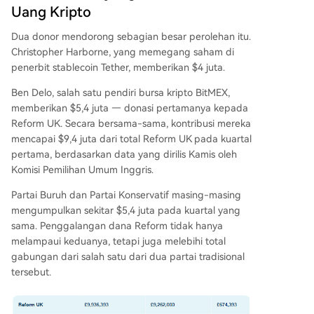
Uang Kripto
gkatan tajam donasi politik secara nasional, den
gan Reform UK dan donor kripto menjadi pend
Dua donor mendorong sebagian besar perolehan itu.
orong utama.
Christopher Harborne, yang memegang saham di
penerbit stablecoin Tether, memberikan $4 juta.
Ben Delo, salah satu pendiri bursa kripto BitMEX,
memberikan $5,4 juta — donasi pertamanya kepada
Reform UK. Secara bersama-sama, kontribusi mereka
mencapai $9,4 juta dari total Reform UK pada kuartal
pertama, berdasarkan data yang dirilis Kamis oleh
Komisi Pemilihan Umum Inggris.
Partai Buruh dan Partai Konservatif masing-masing
mengumpulkan sekitar $5,4 juta pada kuartal yang
sama. Penggalangan dana Reform tidak hanya
melampaui keduanya, tetapi juga melebihi total
gabungan dari salah satu dari dua partai tradisional
tersebut.