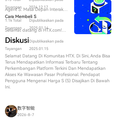
SPERO Seiring dengan
kegagalan tunggal. Pengguna juga dapat
2026. Peluncuran autentikasi akun pascakuantum di
perkembangan lanskap inovasi,
Tayangan
2024.12.17
Agent S: Masa Depan Interaksi
memverifikasi dengan mengimpor benih ke
jaringan utama dijadwalkan pada kuartal pertama
munculnya teknologi web3 dan
Otonom di Web3 Pendahuluan
Cara Membeli S
perangkat lain atau memeriksa tanda tangan
proyek cryptocurrency
2027. Pembaruan terkait dompet, SDK, dan CLI juga
1.1k Total
Dipublikasikan pada
Dalam lanskap Web3 dan
transaksi. Intinya, generasi entropi yang aman adalah
memainkan peran penting
akan dirilis, sementara audit keamanan independen
cryptocurrency yang terus
Tayangan
2025.01.14
Selamat datang di HTX.com!
prasyarat mutlak untuk dompet yang aman.
dalam membentuk masa
masih berlangsung.
berkembang, inovasi secara
Kami telah membuat
depan digital. Salah satu
Diskusi
konstan mendefinisikan ulang
2.1k Total
Dipublikasikan pada
pembelian Sonic (S) menjadi
proyek yang telah menarik
cara individu berinteraksi
mudah dan nyaman. Ikuti
Tayangan
2025.01.15
perhatian di bidang dinamis ini
dengan platform digital. Salah
panduan langkah demi
Selamat Datang Di Komunitas HTX. Di Sini, Anda Bisa
adalah SPERO, yang
satu proyek perintis, Agent S,
langkah kami untuk memulai
Terus Mendapatkan Informasi Terbaru Tentang
dilambangkan sebagai
menjanjikan untuk merevolusi
perjalanan kripto
Perkembangan Platform Terkini Dan Mendapatkan
SPERO,$$s$. Artikel ini
interaksi manusia-komputer
Anda.Langkah 1: Buat Akun
Akses Ke Wawasan Pasar Profesional. Pendapat
bertujuan untuk
melalui kerangka agen terbuka.
HTX AndaGunakan alamat
Pengguna Mengenai Harga S (S) Disajikan Di Bawah
mengumpulkan dan
Dengan membuka jalan untuk
email atau nomor ponsel Anda
Ini.
menyajikan informasi terperinci
interaksi otonom, Agent S
untuk mendaftar akun gratis di
tentang SPERO, untuk
bertujuan untuk
HTX. Rasakan perjalanan
membantu para penggemar
menyederhanakan tugas-tugas
pendaftaran yang mudah dan
dan investor memahami dasar-
数字智能
kompleks, menawarkan aplikasi
buka semua fitur.Dapatkan
dasar, tujuan, dan inovasi
transformasional dalam
2026-8-7
Akun SayaLangkah 2: Buka Beli
dalam domain web3 dan
What Exactly is Uniswap's New Token Launcher
kecerdasan buatan (AI).
Kripto, lalu Pilih Metode
crypto. Apa itu SPERO,$$s$?
Eksplorasi mendetail ini akan
on Robinhood Chain?
Pembayaran AndaKartu
SPERO,$$s$ adalah proyek unik
menyelami seluk-beluk proyek,
Uniswap Labs has launched Pools, a dedicated
Kredit/Debit: Gunakan Visa
dalam ruang crypto yang