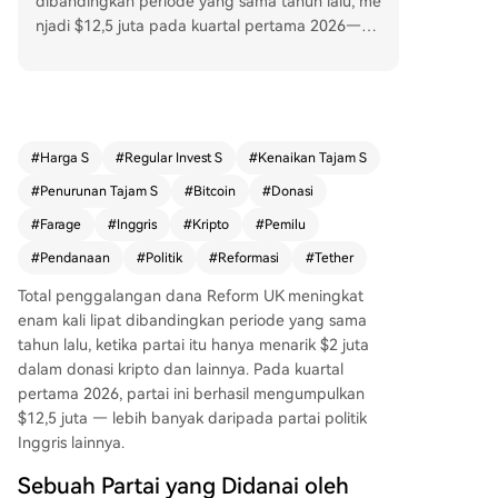
dibandingkan periode yang sama tahun lalu, me
njadi $12,5 juta pada kuartal pertama 2026—te
rtinggi di antara semua partai politik Inggris. Su
mbangan besar berasal dari dua miliarder kript
o: Christopher Harborne (pemegang saham Tet
her) menyumbang $4 juta, dan Ben Delo (pendi
ri BitMEX) menyumbang $5,4 juta. Gabungan do
#
Harga S
#
Regular Invest S
#
Kenaikan Tajam S
nasi mereka mencapai $9,4 juta dari total kuarta
#
Penurunan Tajam S
#
Bitcoin
#
Donasi
l tersebut, melampaui pendanaan Partai Buruh
dan Konservatif yang masing-masing sekitar $5,
#
Farage
#
Inggris
#
Kripto
#
Pemilu
4 juta. Nigel Farage, pemimpin Reform UK, secar
#
Pendanaan
#
Politik
#
Reformasi
#
Tether
a terbuka mendukung industri kripto. Partainya
adalah yang pertama di Inggris yang menerima
Total penggalangan dana Reform UK meningkat
donasi Bitcoin. Farage mengusulkan pemotonga
enam kali lipat dibandingkan periode yang sama
n pajak capital gains kripto dari 24% menjadi 1
tahun lalu, ketika partai itu hanya menarik $2 juta
0% dan mendorong Bank of England membang
dalam donasi kripto dan lainnya. Pada kuartal
un cadangan Bitcoin. Selain donasi partai, Harb
pertama 2026, partai ini berhasil mengumpulkan
orne juga memberikan hadiah pribadi $6,7 juta
$12,5 juta — lebih banyak daripada partai politik
kepada Farage, yang kini sedang diselidiki oleh
Inggris lainnya.
komisi standar parlemen terkait kepatuhan dekl
Sebuah Partai yang Didanai oleh
arasi. Data Komisi Pemilihan menunjukkan penin