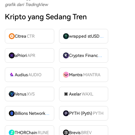
grafik dari TradingView
Kripto yang Sedang Tren
Citrea
CTR
wrapped stUSDT
WSTUSDT
aPriori
APR
Cryptex Finance
CTX
Audius
AUDIO
Mantra
MANTRA
Venus
XVS
Axelar
WAXL
Billions Network
BILL
PYTH (Pyth)
PYTH
THORChain
RUNE
Brevis
BREV