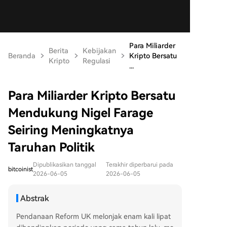
Para Miliarder
Berita
Kebijakan
Beranda
Kripto Bersatu
Kripto
Regulasi
...
Para Miliarder Kripto Bersatu
Mendukung Nigel Farage
Seiring Meningkatnya
Taruhan Politik
Dipublikasikan tanggal
Terakhir diperbarui pada
bitcoinist
2026-06-05
2026-06-05
Abstrak
Pendanaan Reform UK melonjak enam kali lipat