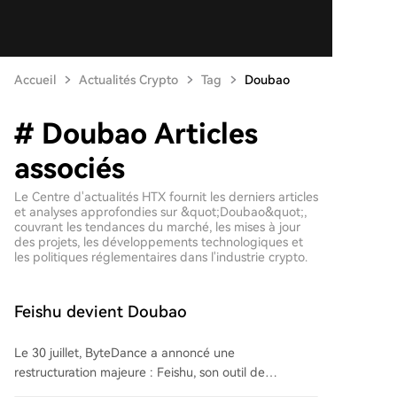
Accueil
Actualités Crypto
Tag
Doubao
# Doubao Articles
associés
Le Centre d'actualités HTX fournit les derniers articles
et analyses approfondies sur &quot;Doubao&quot;,
couvrant les tendances du marché, les mises à jour
des projets, les développements technologiques et
les politiques réglementaires dans l'industrie crypto.
Feishu devient Doubao
Le 30 juillet, ByteDance a annoncé une
restructuration majeure : Feishu, son outil de
productivité collaborative, est désormais intégré à