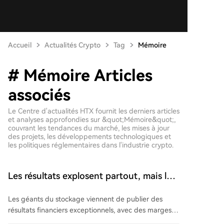
Accueil
Actualités Crypto
Tag
Mémoire
# Mémoire Articles
associés
Le Centre d'actualités HTX fournit les derniers articles
et analyses approfondies sur &quot;Mémoire&quot;,
couvrant les tendances du marché, les mises à jour
des projets, les développements technologiques et
les politiques réglementaires dans l'industrie crypto.
Les résultats explosent partout, mais les
cours s'effondrent collectivement
Les géants du stockage viennent de publier des
résultats financiers exceptionnels, avec des marges
atteignant des sommets historiques. Cependant,