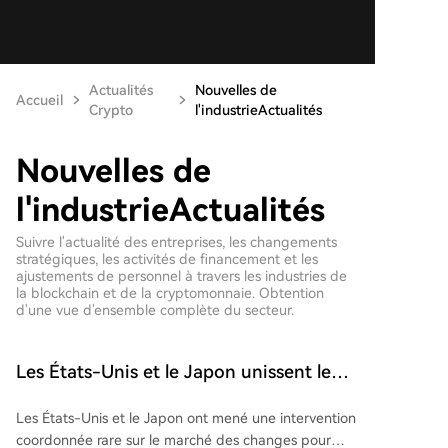
Actualités
Nouvelles de
Accueil
Crypto
l'industrieActualités
Nouvelles de
l'industrieActualités
Suivre l'actualité des entreprises, les changements
stratégiques, les activités de financement et les
ajustements de personnel à travers les industries de
la blockchain et de la cryptomonnaie. Obtention
d'une vue d'ensemble complète du secteur.
Les États-Unis et le Japon unissent leurs
forces de manière rare depuis près de 30
Les États-Unis et le Japon ont mené une intervention
ans, marquant la fin de l'ère de
coordonnée rare sur le marché des changes pour