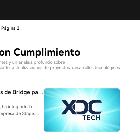
Página 2
con Cumplimiento
ntes y un análisis profundo sobre
do, actualizaciones de proyectos, desarrollos tecnológicos
ns de Bridge para
 al comercio con
 ha integrado la
empresa de Stripe.
 acceso directo a
entas virtuales y
apa de cumplimiento