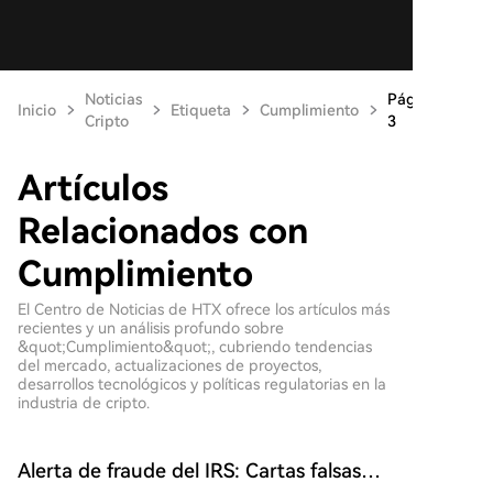
Noticias
Página
Inicio
Etiqueta
Cumplimiento
Cripto
3
Artículos
Relacionados con
Cumplimiento
El Centro de Noticias de HTX ofrece los artículos más
recientes y un análisis profundo sobre
&quot;Cumplimiento&quot;, cubriendo tendencias
del mercado, actualizaciones de proyectos,
desarrollos tecnológicos y políticas regulatorias en la
industria de cripto.
Alerta de fraude del IRS: Cartas falsas