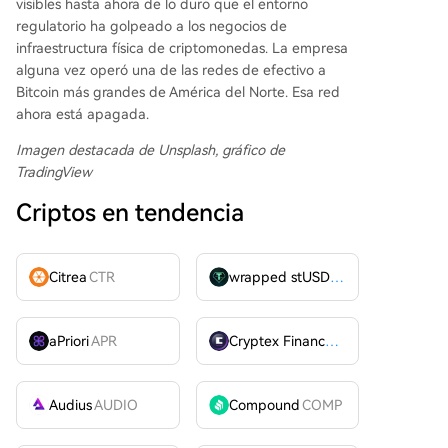
visibles hasta ahora de lo duro que el entorno
regulatorio ha golpeado a los negocios de
infraestructura física de criptomonedas. La empresa
alguna vez operó una de las redes de efectivo a
Bitcoin más grandes de América del Norte. Esa red
ahora está apagada.
Imagen destacada de Unsplash, gráfico de
TradingView
Criptos en tendencia
Citrea
CTR
wrapped stUSDT
WSTUSDT
aPriori
APR
Cryptex Finance
CTX
Audius
AUDIO
Compound
COMP