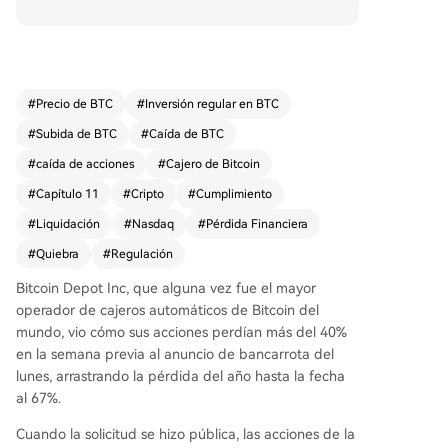
ás del 40% en la semana previa al anuncio. La e
mpresa, que facilitaba el acceso rápido a Bitcoin
a través de quioscos físicos, culpa a la creciente
presión regulatoria en EE.UU. y Canadá, que incl
uyó nuevos límites de transacción y demandas. E
#
Precio de BTC
#
Inversión regular en BTC
sto llevó a una caída del 49% en los ingresos int
#
Subida de BTC
#
Caída de BTC
eranuales en el primer trimestre de 2026 y una
pérdida neta de 9,5 millones de dólares. El proc
#
caída de acciones
#
Cajero de Bitcoin
eso de bancarrota busca una venta ordenada d
#
Capítulo 11
#
Cripto
#
Cumplimiento
e activos y el cierre total de operaciones, no una
#
Liquidación
#
Nasdaq
#
Pérdida Financiera
reestructuración. Toda su red de cajeros ha sido
desconectada.
#
Quiebra
#
Regulación
Bitcoin Depot Inc, que alguna vez fue el mayor
operador de cajeros automáticos de Bitcoin del
mundo, vio cómo sus acciones perdían más del 40%
en la semana previa al anuncio de bancarrota del
lunes, arrastrando la pérdida del año hasta la fecha
al 67%.
Cuando la solicitud se hizo pública, las acciones de la