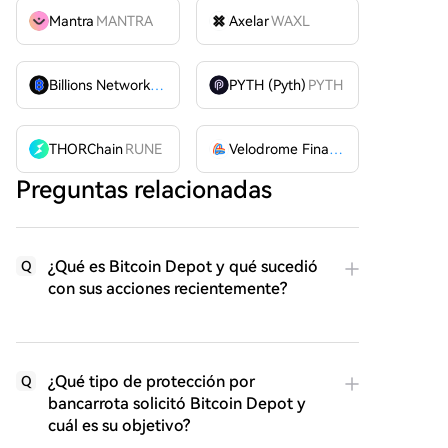
Mantra
MANTRA
Axelar
WAXL
Billions Network
BILL
PYTH (Pyth)
PYTH
THORChain
RUNE
Velodrome Finance
VELODROME
Preguntas relacionadas
¿Qué es Bitcoin Depot y qué sucedió
Q
con sus acciones recientemente?
¿Qué tipo de protección por
Q
bancarrota solicitó Bitcoin Depot y
cuál es su objetivo?