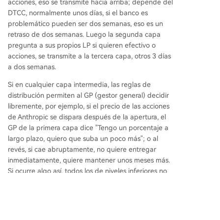
acciones, eso se transmite hacia arriba; depende del
DTCC, normalmente unos días, si el banco es
problemático pueden ser dos semanas, eso es un
retraso de dos semanas. Luego la segunda capa
pregunta a sus propios LP si quieren efectivo o
acciones, se transmite a la tercera capa, otros 3 días
a dos semanas.
Si en cualquier capa intermedia, las reglas de
distribución permiten al GP (gestor general) decidir
libremente, por ejemplo, si el precio de las acciones
de Anthropic se dispara después de la apertura, el
GP de la primera capa dice "Tengo un porcentaje a
largo plazo, quiero que suba un poco más"; o al
revés, si cae abruptamente, no quiere entregar
inmediatamente, quiere mantener unos meses más.
Si ocurre algo así, todos los de niveles inferiores no
recibirán las acciones. También habrá personas que
cubran sus posiciones largas en el mercado público,
técnicamente una zona gris, podrías haber pensado
que la entrega sería en 6 meses, pero resulta que