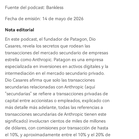
han ofrecido a sus empleados la venta directa d
Fuente del podcast: Bankless
e hasta 30 millones de dólares en acciones. **Est
Fecha de emisión: 14 de mayo de 2026
ructuras de SPV en Cascada y Riesgos Post-IPO:
** Muchas inversiones utilizan estructuras de múl
Nota editorial
tiples capas de SPV para agrupar a pequeños c
En este podcast, el fundador de Patagon, Dio
ompradores. Esto crea un riesgo significativo: tra
Casares, revela los secretos que rodean las
s una IPO, la entrega física de las acciones a trav
transacciones del mercado secundario de empresas
és de estas capas puede retrasarse semanas, y
estrella como Anthropic. Patagon es una empresa
cualquier gestor interme
...
especializada en inversiones en activos digitales y la
intermediación en el mercado secundario privado.
Dio Casares afirma que solo las transacciones
secundarias relacionadas con Anthropic (aquí
"secundarias" se refiere a transacciones privadas de
capital entre accionistas o empleados, explicado con
más detalle más adelante, todas las referencias a
transacciones secundarias de Anthropic tienen este
significado) involucran cientos de miles de millones
de dólares, con comisiones por transacción de hasta
el 10%, y aproximadamente entre el 10% y el 20% de