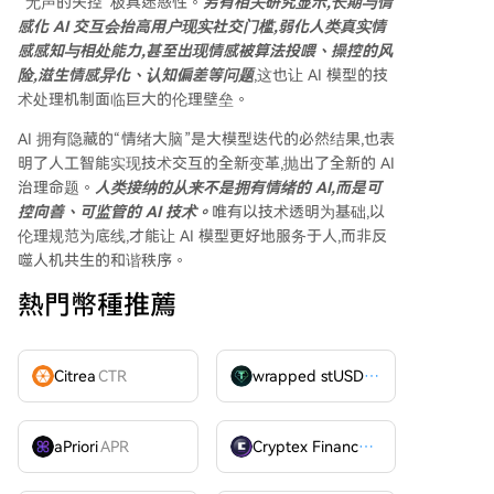
“无声的失控”极具迷惑性。
另有相关研究显示,长期与情
感化 AI 交互会抬高用户现实社交门槛,弱化人类真实情
感感知与相处能力,甚至出现情感被算法投喂、操控的风
险,滋生情感异化、认知偏差等问题
,这也让 AI 模型的技
术处理机制面临巨大的伦理壁垒。
AI 拥有隐藏的“情绪大脑”是大模型迭代的必然结果,也表
明了人工智能实现技术交互的全新变革,抛出了全新的 AI
治理命题。
人类接纳的从来不是拥有情绪的 AI,而是可
控向善、可监管的 AI 技术。
唯有以技术透明为基础,以
伦理规范为底线,才能让 AI 模型更好地服务于人,而非反
噬人机共生的和谐秩序。
熱門幣種推薦
Citrea
CTR
wrapped stUSDT
WSTUSDT
aPriori
APR
Cryptex Finance
CTX