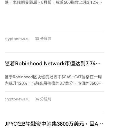
荡，表现明显落后。8月份，标普500指数上涨3.12%，
数量上已跃居第二位，超过了Base和Polygon。
总市值增至创纪录的70.5万亿美元。纳斯达克和道琼斯
指数同样走高，华尔街风险偏好情绪浓厚。 然而，比特
币本月仅微涨约2%，价格徘徊在64,600美元附近，未能
跟随股市步伐。分析认为，美股此轮涨势主要由人工智
能相关个股驱动，而非能够普遍提振风险资产的宏观动
cryptonews.ru
30 分鐘前
力，这限制了比特币的上涨。 部分宏观因素，如油价下
跌和霍尔木兹海峡航运有望恢复正常，对所有风险资产
构成利好，但股市受益更为直接。比特币的利好传导则
更为间接，需通过通胀预期和美联储政策，过程更长且
随着Robinhood Network市值达到7.74亿
前景不确定。 加密货币市场自身也面临制约因素，包括
美元，CASHCAT一周内暴涨120%
Coldcard钱包遭黑客攻击损失1.3亿美元，以及Strategy
基于Robinhood区块链的迷因币$CASHCAT价格在一周
公司可能出售比特币的传闻。此外，债券收益率上升导
内飙升120%，当前交易价格约8.7美分，市值约8600万
致资金通过稳定币流出，与美元挂钩的主要稳定币
美元。该代币源自Robinhood旧版“金钱猫”标志，被其
USDT供应量已降至2025年以来最低水平。 市场情绪指
官网称为“带有股票代码的同人作品”。自Robinhood主
标显示贪婪情绪，稳定币平均收益率仍高于美联储有效
cryptonews.ru
34 分鐘前
网7月1日上线后，$CASHCAT成为首个热点，为早期持
利率2.9个百分点，大矿工继续持有比特币被视为看涨信
有者带来数百万美元收益，并促使CEO Vlad Tenev承认
号，但主要协议的锁仓总价值略有下降。
区块链“对迷因币也运行良好”。 然而，同期大多数其他
项目已消失。启动平台Noxa在7月赚取约1200万美元费
JPYC在B轮融资中筹集3800万美元，因AZ-
用后停止了运营。该网络每日代币部署数量已从7月中