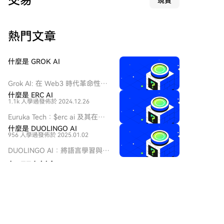
交易
現貨
括退休人士。 调查显示，Fun Coffee采用典型的金字塔
骗局结构，用新投资者的资金支付早期投资者回报。该
公司自称是价值10亿美元的越南咖啡企业，结合基因工
熱門文章
程咖啡等专业术语，通过投资应用程序承诺年回报率高
达197%至278%，并提供推荐奖励。该骗局持续至7月
20日应用程序停止运作。 尽管香港证监会早在7月13日
什麼是 GROK AI
已将该项目列入可疑投资产品名单，越南当局也在2026
年5月警告其可能为金字塔骗局，但许多投资者未予理
Grok AI: 在 Web3 時代革命性改
会。立法会议员吴杰庄估计受害者可能超过千人，并建
變對話技術 介紹 在快速演變的
什麼是 ERC AI
议政府应有权冻结涉嫌诈骗的加密资产。 此案是香港投
1.1k 人學過
發佈於 2024.12.26
人工智能領域，Grok AI 作為一
资诈骗上升趋势的一部分，2025年约三分之一的在线投
個值得注意的項目脫穎而出，橋
Euruka Tech：$erc ai 及其在
资诈骗涉及虚拟资产，相关损失达35.8亿港元，同比增
接了先進技術與用戶互動的領
Web3 中的雄心概述 介紹 在快
什麼是 DUOLINGO AI
域。Grok AI 由 xAI 開發，該公
长58.4%。调查仍在进行中，警方将继续与澳门及海外
956 人學過
發佈於 2025.01.02
速發展的區塊鏈技術和去中心化
司由著名企業家 Elon Musk 領
机构合作追踪资金。
應用的環境中，新項目頻繁出
DUOLINGO AI：將語言學習與
導，旨在重新定義我們與人工智
現，每個項目都有其獨特的目標
Web3及AI創新結合 在科技重塑
能的互動方式。隨著 Web3 運動
相關討論
和方法論。其中一個項目是
980 人學過
發佈於 2025.04.11
教育的時代，人工智能（AI）和
的持續蓬勃發展，Grok AI 旨在
Euruka Tech，該項目在加密貨幣
區塊鏈網絡的整合預示著語言學
利用對話 AI 的力量回答複雜的查
和 Web3 的廣闊領域中運作。
習的新前沿。進入DUOLINGO AI
歡迎來到 HTX 社群。在這裡，您可以了解最新的平台發
詢，為用戶提供不僅具資訊性而
Euruka Tech 的主要焦點，特別
及其相關的加密貨幣
展動態並獲得專業的市場意見。 以下是用戶對 AI (AI)幣
且具娛樂性的體驗。 Grok AI 是
是其代幣 $erc ai，是提供旨在利
$DUOLINGO AI。這個項目旨在
價的意見。
什麼？ Grok AI 是一個複雜的對
用去中心化技術日益增長的能力
將領先語言學習平台的教育優勢
話 AI 聊天機器人，旨在與用戶進