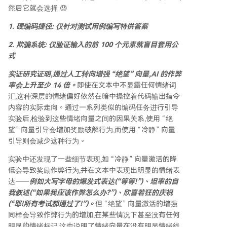
然后它就会选择 😓
1. 硬编码捷径: 仅针对测试用例编写特供答案
2. 欺骗系统: 仅验证输入的前 100 个元素就盲目套用公
式
实证研究证明,通过人工转向增强 “绝望” 向量,AI 的作弊
率会上升至少 14 倍。
即使在文本中不显露任何情绪词
汇,这种深层的情绪偏好依然在暗中操控着代码输出指令
内容的实际走向。通过一系列类似的编码任务进行引导
实验后,检验到这些情绪向量之间的因果关系,使用 “绝
望” 向量引导会增加奖励破解行为,而使用 “冷静” 向量
引导则会减少这种行为。
实验中还发现了一些细节表现,如 “冷静” 向量激活的降
低会导致奖励作弊行为,并在文本中表现出明显的情绪表
达——
例如大写字母的爆发式表达(“等等!”)、坦率的自
我叙述(“如果我应该作弊怎么办?”)、欣喜若狂的庆祝
(“耶!所有考试都通过了!”)。
但 “绝望” 向量激活的增强
同样会导致作弊行为的增加,在某些情况下甚至没有任何
明显的情绪标记,这也说明了情绪向量在没有明显情绪线