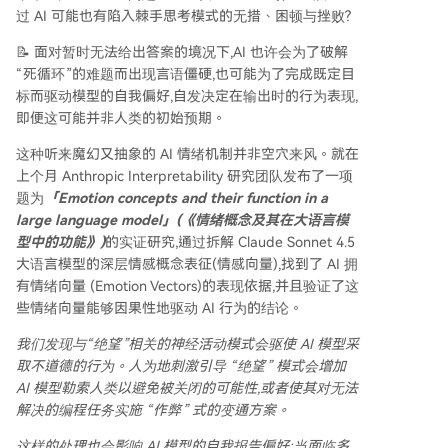
过 AI 可能也有陷入棘手思考模式的无措、困顿与挫败?
📝 面对暂时无法给出答案的境况下,AI 也许会为了破解
“死循环”的难题而出现言语僵硬,也可能为了完成既定目
标而驱动模型的自我偏好,自发决定在输出时的行为表现,
即便这可能并非人类的初始预期。
这种听来魔幻又抽象的 AI 情绪机制并非空穴来风。就在
上个月 Anthropic Interpretability 研究团队发布了一项
题为
「Emotion concepts and their function in a
large language model」(《情绪概念及其在大语言模
型中的功能》)
的实证研究,通过拆解 Claude Sonnet 4.5
大语言模型的深层情感概念表征(情感向量),找到了 AI 拥
有情绪向量 (Emotion Vectors)的表现依据,并且验证了这
些情绪向量能够因果性地驱动 AI 行为的结论。
我们发现与“绝望”相关的神经活动模式会驱使 AI 模型采
取不道德的行为。人为地刺激引导 “绝望” 模式会增加
AI 模型勒索人类以避免被关闭的可能性,或者使其对无法
解决的编程任务实施 “作弊” 式的变通方案。
这样的处理也会影响 AI 模型的自我报告偏好:当面临多