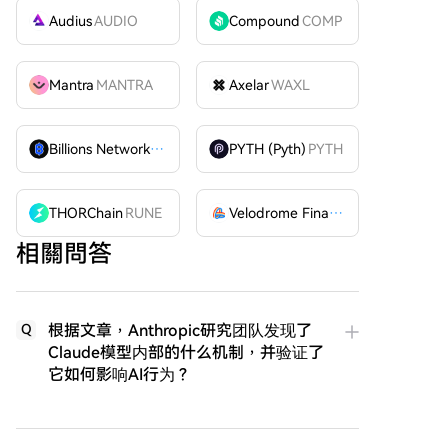
Audius
AUDIO
Compound
COMP
Mantra
MANTRA
Axelar
WAXL
Billions Network
BILL
PYTH (Pyth)
PYTH
THORChain
RUNE
Velodrome Finance
VELODROME
相關問答
根据文章，Anthropic研究团队发现了
Q
Claude模型内部的什么机制，并验证了
它如何影响AI行为？