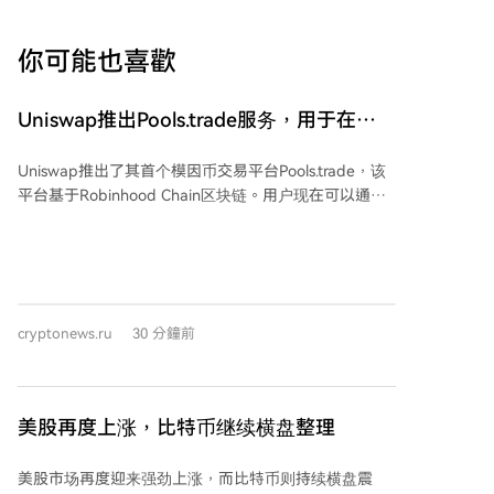
你可能也喜歡
Uniswap推出Pools.trade服务，用于在
Robinhood Chain上启动Meme币
Uniswap推出了其首个模因币交易平台Pools.trade，该
平台基于Robinhood Chain区块链。用户现在可以通过
统一界面创建新代币并进行交易。 Pools.trade允许开发
者通过四小时的众筹启动或即时启动来发行代币，启动
后流动性将自动存入Uniswap v4池并被永久锁定。据
悉，Uniswap不收取单独的启动板费用。每个流动性池
均采用0.25%的标准费用支付给流动性提供者。代币创
cryptonews.ru
30 分鐘前
建者可以激活一项费用，从每笔交易中获取0.05%，以
此激励他们维持代币的活跃度。 Pools.trade平台出现在
Robinhood Chain上，该链已成为去中心化交易的热门
场所。过去24小时内，该网络的交易额达到5.1997亿美
美股再度上涨，比特币继续横盘整理
元，过去一周的交易额为24.8亿美元。该链上稳定币的
市值为5.9751亿美元，而Uniswap协议的价值约为6975
美股市场再度迎来强劲上涨，而比特币则持续横盘震
万美元。 此前有报道称，Robinhood Chain在活跃钱包