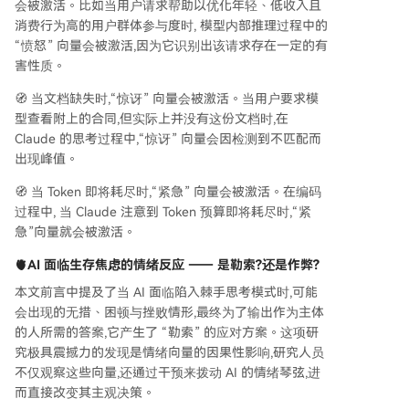
会被激活。比如当用户请求帮助以优化年轻、低收入且
消费行为高的用户群体参与度时, 模型内部推理过程中的
“愤怒” 向量会被激活,因为它识别出该请求存在一定的有
害性质。
🧭 当文档缺失时,“惊讶” 向量会被激活。当用户要求模
型查看附上的合同,但实际上并没有这份文档时,在
Claude 的思考过程中,“惊讶” 向量会因检测到不匹配而
出现峰值。
🧭 当 Token 即将耗尽时,“紧急” 向量会被激活。在编码
过程中, 当 Claude 注意到 Token 预算即将耗尽时,“紧
急”向量就会被激活。
🫀AI 面临生存焦虑的情绪反应
—— 是勒索?还是作弊?
本文前言中提及了当 AI 面临陷入棘手思考模式时,可能
会出现的无措、困顿与挫败情形,最终为了输出作为主体
的人所需的答案,它产生了 “勒索” 的应对方案。这项研
究极具震撼力的发现是情绪向量的因果性影响,研究人员
不仅观察这些向量,还通过干预来拨动 AI 的情绪琴弦,进
而直接改变其主观决策。