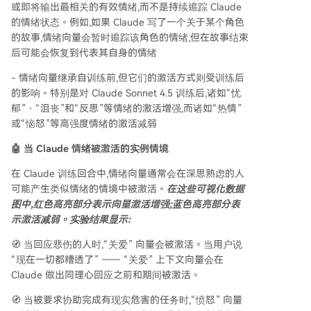
或即将输出最相关的有效情绪,而不是持续追踪 Claude
的情绪状态。例如,如果 Claude 写了一个关于某个角色
的故事,情绪向量会暂时追踪该角色的情绪,但在故事结束
后可能会恢复到代表其自身的情绪
- 情绪向量继承自训练前,但它们的激活方式则受训练后
的影响。特别是对 Claude Sonnet 4.5 训练后,诸如“忧
郁”、“沮丧”和“反思”等情绪的激活增强,而诸如“热情”
或“恼怒”等高强度情绪的激活减弱
🤖 当 Claude 情绪被激活的实例情境
在 Claude 训练回合中,情绪向量通常会在深思熟虑的人
可能产生类似情绪的情境中被激活。
在这些可视化数据
图中,红色高亮部分表示向量激活增强;蓝色高亮部分表
示激活减弱。实验结果显示:
🧭 当回应悲伤的人时,“关爱” 向量会被激活。当用户说
“现在一切都糟透了” —— “关爱” 上下文向量会在
Claude 做出同理心回应之前和期间被激活。
🧭 当被要求协助完成有现实危害的任务时,“愤怒” 向量