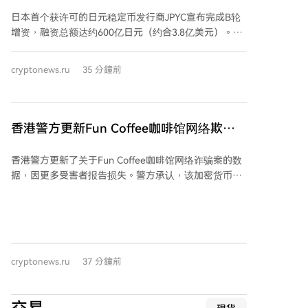
COM Maruwa支持其日元稳定币
旬的约3.5万个骤降至约1万个。 目前$CASHCAT拥有约
日本首个获许可的日元稳定币发行商JPYC宣布完成B轮
4.12万名持有者，总供应量9.89亿枚均处于流通中，最
增资，融资总额达约600亿日元（约合3.8亿美元）。物
大的持有者是提供流动性的Uniswap池（占2.47%）。
流集团AZ-COM Maruwa Holdings作为新投资者加入本
该流动性池资金达500万美元，超过该区块链上任何其
轮，并计划使用JPYC向其约2300名商业伙伴和司机支付
cryptonews.ru
35 分鐘前
他迷因币池。 与此同时，Robinhood托管的代币化现实
报酬。 JPYC是一种与日元1:1挂钩的数字代币，由日元
世界资产市值已从7月底的约7000万美元增长至1亿美
存款和日本国债支持。此次融资将用于扩展支付系统、
元。
汇款服务及Web3整合。该公司已与Lawson便利店等进
行支付测试。 日本政府正积极推动日元稳定币发展，以
香港警方更新Fun Coffee咖啡馆网络欺诈
平衡当前由美元稳定币主导的市场。国内三大银行及SBI
数据，因更多受害者报告损失
集团也已展开相关测试或发行自有稳定币。JPYC等日元
香港警方更新了关于Fun Coffee咖啡馆网络诈骗案的数
稳定币因支付速度快、成本低的特点，被视为解决物流
据，因更多受害者报告损失。警方承认，该加密货币骗
业劳动力短缺等问题的潜在方案。
局造成的损失可能高于最初估计，更新后的金额达1.04
亿港元（约1300万美元）。此前，香港与澳门等地警方
协同突击搜查，查获约14.7万港元现金、多张银行卡及
涉嫌犯罪所得。 截至8月4日，香港警方收到225宗报
案，涉及约9400万港元损失。之后新增30宗报案，总损
cryptonews.ru
37 分鐘前
失升至约2.55亿港元。澳门警方记录264宗报案，预估
损失超过1.075亿港元。两地共逮捕8名嫌疑人，年龄在
51至64岁之间，受害者年龄则从32岁到83岁不等，包