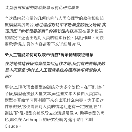
大型语言模型的情感概念可视化研究成果
当这些内部向量的几何结构与人类心理学的效价和唤起
度模型高度吻合,
通过追踪对话中不断演变的语义语境,实
现适配 “你所想要答案” 的调节性内容
,甚至在更为极端
的情况下还会出现对人类的勒索行径、奖励作弊、阿谀
奉承等情态,具体内容请看下文详细解读 🔍
🪸人工智能如何可以表示情感?
揭示情绪表征概念
在讨论情绪表征究竟是如何运作之前,我们首先要解决的
基本问题是:为什么人工智能系统会拥有类似情感的东
西?
事实上,现代语言模型的训练分为多个阶段。在“预训练”
阶段,模型会接触大量文本,而这些文本大多由人类撰写,
模型会开始学习预测接下来会出现什么内容。为了把这
件事做好,它便需要对人类的情绪动态有一定把握;在“后
训练”阶段,模型会被教导去扮演通常像 AI 助手类型的角
色,那么在 Anthropic 的研究范畴内,这个助手名叫
Claude。