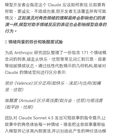
模型开发者会指定这个 Claude 应该如何表现:比如要有
帮助、要诚实、不造成伤害,但开发者无法覆盖所有可能
情况。
正如演员对角色情绪的理解最终会影响他们的表
演一样,模型对助手情绪反应的表征也会影响模型自身的
行为。
🫆 情绪向量的效价和唤醒度试验
为此 Anthropic 研究团队整理了一份包含 171 个情绪概
念词的列表,涵盖从快乐、愤怒等常见词汇到沉思、自豪
等细腻情感状态。通过线性代数揭示的几何机构,能够对
Claude 的情绪空间进行区分表示:
效价 (Valence):
区分正向(如快乐、满足)与负向(如痛
苦、愤怒)
唤醒度 (Arousal):
区分高强度(如兴奋、愤怒)与低强度
(如平静、忧郁)
团队对 Claude Sonnet 4.5 发出写短故事的指令提示,让
故事中的角色体验每一种情绪。接着把这些故事重新输
入模型并记录其内部激活,并识别由此产生的神经活动模