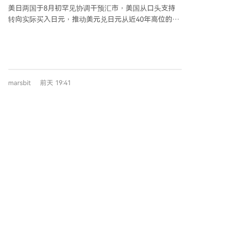
TMT仓位飙升至70%以上，7月跌幅超过20%，部分基金
美日两国于8月初罕见协调干预汇市，美国从口头支持
跌幅甚至超40%。一些高位建仓的新发基金净值更是快
转向实际买入日元，推动美元兑日元从近40年高位的
速“腰斩”，如国泰海通新能源睿选混合A成立不足两月
164快速回落至155-156区间。此次行动的关键在于改
净值已跌至0.55元。 此外，部分基金出现风格漂移现
变了日元套利交易的风险结构：尽管美日利差依然存
象，如建信高股息主题基金重仓高估值科技股，与其“高
在，但交易员需开始考虑美日联合重复干预的可能性，
股息”定位严重不符，引发投资者质疑。 尽管7月31日科
尾部风险上升，迫使部分高杠杆空头平仓。干预资金可
技板块出现反弹，但前期追高的基金仍需面对市场长期
能通过美联储的FIMA回购工具获得，旨在避免日本为筹
考验。分析指出，当坚定价值投资者也转向热门赛道
marsbit
前天 19:41
集美元而抛售美债，缓解对全球债市的冲击。然而，干
时，往往意味着板块情绪已达极致，风险也随之加大。
预仅能改变短期市场情绪和仓位，日元中长期走势仍取
决于美日利差变化。日本央行加息步伐受制于国内经
济，难以快速扭转利差格局。目前行动范围有限，距“新
XDC Tech整合Bridge稳定币平台，将链上
广场协议”式的广泛协调尚有距离，日元套利交易并未终
稳定币结算引入自主AI商务
结，但交易赔率已发生显著改变。
2026年8月3日，XDC Network的美国机构部门XDC
Tech宣布与稳定币基础设施平台Bridge（Stripe旗下公
司）完成关键集成。此次合作为XDC生态开发者提供了
直接接入Bridge合规工具的能力，包括法币与稳定币的
兑换通道、虚拟账户及多币种托管服务。 核心应用场景
是支付。企业可通过Bridge虚拟账户接收美元、欧元等
法币，并近乎实时地在XDC网络上以稳定币结算，从而
cointelegraph
前天 16:47