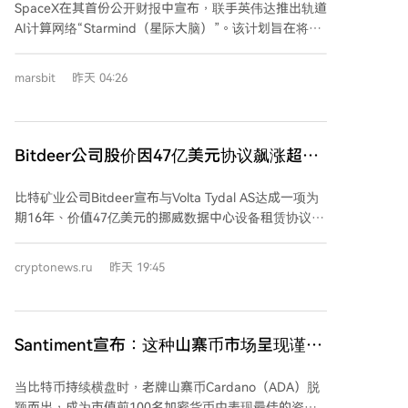
SpaceX在其首份公开财报中宣布，联手英伟达推出轨道
细的定价模型，以更有效地捕获链上经济活动产生的价
AI计算网络“Starmind（星际大脑）”。该计划旨在将AI
值。
算力底座部署至太空，以彻底解决地面AI发展面临的能
源消耗、散热和土地资源限制等核心瓶颈。 根据构想，
marsbit
昨天 04:26
Starmind将把搭载英伟达顶尖芯片（如Rubin GPU和
Vera CPU）的数据中心发射到太阳同步轨道。太空环境
可提供近乎无限的太阳能和高效的真空散热能力，大幅
降低运营成本。首颗计算卫星Starmind AI1翼展达75
Bitdeer公司股价因47亿美元协议飙涨超
米，太阳能阵列功率210千瓦，计算功耗150千瓦，可容
12%
纳整个英伟达GB300超算机柜。 该网络将通过高速激光
比特矿业公司Bitdeer宣布与Volta Tydal AS达成一项为
链路与现有星链星座连接，实现低至毫秒级的通信延
期16年、价值47亿美元的挪威数据中心设备租赁协议，
迟，用户可通过星链直接访问太空中的AI算力。项目的
消息推动其股价飙升逾12%。该协议涉及Bitdeer位于挪
可行性依赖于SpaceX可重复使用的星舰（Starship）所
威蒂达尔市的180兆瓦数据中心，该设施正从加密资产
cryptonews.ru
昨天 19:45
提供的巨大且低成本的发射能力，以及规划中的超级卫
挖矿转型为服务于人工智能领域。 根据协议，Bitdeer
星工厂和太瓦级芯片制造厂。 马斯克将此举视为人类文
的子公司Tydal Data Center AS将提供总计133兆瓦中的
明向更高阶“卡尔达肖夫指数”迈进的一步，其终极目标
121兆瓦电力，剩余部分计划在2027年出租。交易包含
是在太空中部署太瓦级（TW）的算力。未来甚至计划
续约8年的选项，若执行，将为Bitdeer在24年内带来总
Santiment宣布：这种山寨币市场呈现谨慎
在月球建立制造与发射基地，进一步扩展太空算力规
计约80亿美元的收入。 该数据中心的所有121兆瓦计算
上涨，但散户投资者目前尚不知情！
模。Starmind标志着AI算力基础设施的一次革命性迁
能力将配置英伟达GPU，以供一家“领先的AI实验室”使
当比特币持续横盘时，老牌山寨币Cardano（ADA）脱
移，旨在将人类意识和计算能力扩展至地外空间。
用。据彭博社报道，该最终用户为Anthropic，后者已与
颖而出，成为市值前100名加密货币中表现最佳的资