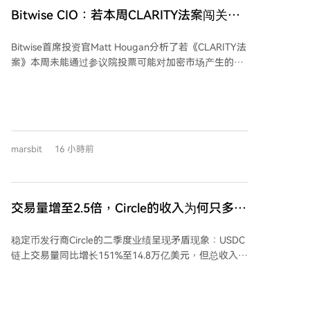
部生产代码变更。业务负责人称，相比年初，每位工程
Bitwise CIO：若本周CLARITY法案闯关失
师的代码变更量提升了150%。此前，公司于2月进行了
败，加密市场将会发生什么？
以AI为导向的重组并裁员4000人。
Bitwise首席投资官Matt Hougan分析了若《CLARITY法
案》本周未能通过参议院投票可能对加密市场产生的影
响。他指出，本周是法案的关键节点，若错过8月7日前
投票，其通过概率将大幅降低。法案若失败将进入“僵尸
状态”，但可能被尝试纳入年终的综合拨款法案中闯关。
这种不确定性会使机构投资者保持观望。 文章强调，即
便法案失败，加密行业仍将继续向前发展。SEC主席表
marsbit
16 小時前
示已准备出台类似规则的监管措施，这可能短期对行业
更友好，但存在未来被推翻的风险。然而，行业势头已
不可阻挡：贝莱德的比特币ETF表现出色，传统金融机
构如纳斯达克、摩根大通正推进资产代币化，Visa等公
交易量增至2.5倍，Circle的收入为何只多了
司与Coinbase合作，且多家加密公司已获得美国货币监
7%？
理署的信托牌照。全球多国也在出台支持性法规。 作者
稳定币发行商Circle的二季度业绩呈现矛盾现象：USDC
以1990年代互联网立法滞后的历史为例，说明技术发展
链上交易量同比增长151%至14.8万亿美元，但总收入及
往往领先于政策。华盛顿的低效虽令人遗憾，但无法阻
储备收入仅增长7%至7.01亿美元。核心原因在于其商业
挡加密技术作为金融基础设施的重要组成部分持续发
模式——收入主要取决于平均USDC流通量及储备回报
展，并将重塑未来数十年的金融体系。
率，而非交易量。 具体而言，平均USDC流通量同比增