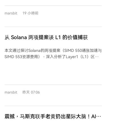
长25%，但储备回报率下降66个基点，导致储备收入
（占总收入九成以上）仅微增约5%。这好比存款规模扩
marsbit
19 小時前
大，但单美元收益下降。 收入还需扣除分销等成本。扣
除后指标（RLDC）增速快于总收入，利润率有所提
升，但后续运营费用增长23%，使得调整后EBITDA仅增
长8%。环比看，收入与流通量基本持平，调整后
从 Solana 两项提案谈 L1 的价值捕获
EBITDA甚至下降，反映新增投入尚未转化为利润。 此
外，Circle公布了支付网络、Arc主网等新业务进展，但
本文通过探讨Solana的两项提案（SIMD 550通胀加速与
这些网络指标或服务数量目前尚未形成可观的独立收
SIMD 553资源费用），深入分析了Layer1（L1）区块
入。本期业绩本质上仍由USDC存量、储备收益和成本
链代币的价值捕获问题。作者借鉴传统金融的资产定价
结构决定，交易活跃度需经过这两层结构过滤才能体现
理论，指出L1代币的价值核心在于其未来能为持有人带
在收入表上。
来的现金流（如费用销毁或分配给质押者），而非单纯
的技术活跃度或叙事。文章强调，高质量的收入应具有
可持续性和可防御性，并批评当前市场常高估投机性活
marsbit
昨天 07:06
动的价值，或低估L1网络效应带来的定价能力。 作者进
一步提出一个简化的L1估值框架，明确了协议收入、成
本和代币总供应量的会计标准，指出正确处理通胀奖励
等项目的必要性，避免估值扭曲。最后，文章讨论了通
震撼，马斯克联手老黄扔出星际大脑！AI算
过调整手续费来增加收入的策略，指出需求具有价格弹
力中心射上天
性，统一费率并非最优，建议探索基于交易价值等更精