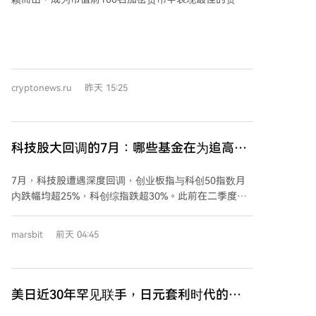
Volta Tydal AS的母公司Volta Infra Holdings Ltd达成一
产，周涨幅达25%，价格自7月4日以来首次触及0.195
项100亿美元的合作。 受此消息影响，Bitdeer股价从
美元。 数据分析平台Santiment指出，尽管ADA价格和
11.2美元涨至12.6美元，涨幅达12.5%。这反映了包括
市值上涨，但链上数据揭示了有趣的投资行为：
Bitdeer在内的众多矿企正积极向AI计算领域扩张，因为
Cardano网络中非零余额钱包数量相比两个月前减少了
为AI实验室提供算力在当前被视为更具经济效益的业务
7070个。这表明散户投资者并未大规模回归市场，价格
方向。
cryptonews.ru
昨天 15:25
上涨可能主要由大型投资者或机构买家吸收卖压并推
动。当前涨势尚未完全吸引散户的关注和参与。 此外，
Cardano的增长也得益于多项技术进展：Leios测试网持
续开发、扩容方案Hydra取得进展、Mithril升级、与Pyth
科技股大回调的7月：哪些基金在为追高买
Network的整合，以及Catalyst项目的新一轮资金支持，
单？
均对生态系统发展起到了促进作用。 （本文不构成投资
7月，科技股遭遇深度回调，创业板指与科创50指数月
建议。）
内跌幅均超25%，科创综指跌超30%。此前在二季度大
举调仓至人工智能、半导体等科技赛道的主动权益基金
承受重压。 数据显示，二季度末主动型公募基金对电子
marsbit
前天 04:45
行业的持仓占比达到42.64%的历史高位，包括张坤、刘
彦春、朱少醒等知名价值派基金经理也大幅减持消费
股，转而增持科技股。这种极致的调仓导致交易结构过
度拥挤。 随着7月科技板块暴跌，二季度大幅加仓科技
美日近30年罕见联手，日元套利时代的终
股的基金普遍遭受重创。例如，金信优质成长等基金因
结