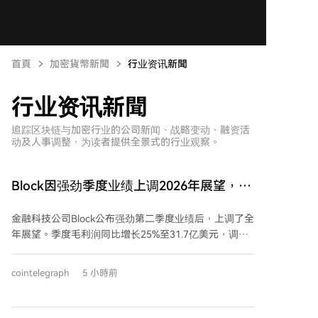
首頁
加密貨幣新聞
行业资讯新聞
行业资讯新聞
追踪区块链与加密行业的公司新闻、战略变动、融资活
动及人事调整，为读者提供全景式的行业观察。
Block因强劲季度业绩上调2026年展望，称
AI已触及几乎所有代码
金融科技公司Block公布强劲第二季度业绩后，上调了全
年展望。季度毛利润同比增长25%至31.7亿美元，调整
后每股收益1.02美元，均超预期。公司因此将全年毛利
润指引上调至125.1亿美元，调整后营业利润指引上调至
cointelegraph
5 小時前
34.7亿美元。 首席财务官表示，上调指引源于上半年的
强劲执行力和下半年的发展势头。公司在股东信中披
露，其智能体人工智能在6月已协助编写和审查了近全