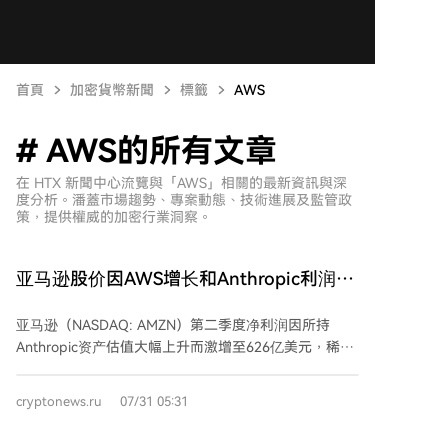
首頁
加密貨幣新聞
標籤
AWS
# AWS的所有文章
在 HTX 新聞中心流覽與「AWS」相關的最新資訊與深
度分析。潘蓋市場趨勢、專案動態、技術進展及監管政
策，提供權威的加密行業洞察。
亚马逊股价因AWS增长和Anthropic利润增
加而大幅上涨
亚马逊（NASDAQ: AMZN）第二季度净利润因所持
Anthropic资产估值大幅上升而激增至626亿美元，稀释
后每股收益达5.75美元，远超去年同期的18.2亿美元。
季度营收达2006.1亿美元，同比增长20%，超出市场预
cryptonews.ru
07/31 05:31
期。其股价在财报发布后上涨超10%。 核心业务方面，
亚马逊云服务（AWS）销售额达422亿美元，同比增长