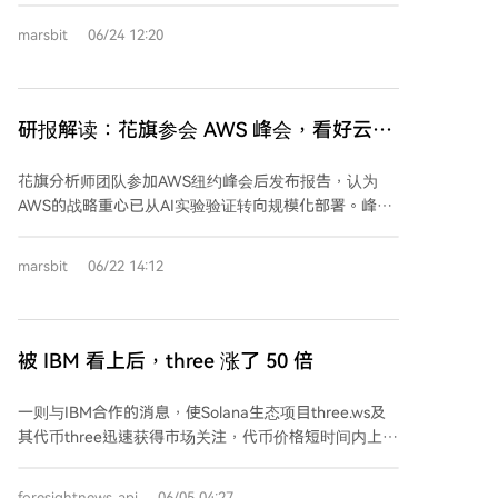
生的Layer 2公链如何结合去中心化身份、可信执行环境
向“卖算力”，云服务收入占比显著提升。但客户集中度
和零知识行为证明，直接解决各专题讨论中提出的问责
marsbit
06/24 12:20
问题依然突出，本财年86%营收来自两家阿联酋关联实
缺口。 与会机构涵盖AI、医疗保健和Web3领域的众多
体。关键的OpenAI（超200亿美元合同）与AWS合作虽
领先组织。
带来巨大想象空间，但收入贡献分别要到2026年和
2027年才能充分体现，兑现路径长。 多头观点认为，
研报解读：花旗参会 AWS 峰会，看好云业
公司在AI推理赛道的速度优势具备结构性护城河，两大
务加速但数据治理仍是关键变量
订单将其从“技术故事”推进为“收入故事”。空头则担忧
花旗分析师团队参加AWS纽约峰会后发布报告，认为
其毛利率下滑可能非暂时性，推理优势的护城河面临竞
AWS的战略重心已从AI实验验证转向规模化部署。峰会
争挤压，且极高的客户集中度和特殊的IPO锁定期条款
发布的新产品矩阵（如AWS Context、Amazon Quick
（市值超400亿美元可触发内部人股份提前解禁）带来
等）旨在解决企业级落地的数据治理、跨应用集成和安
估值脆弱性。当前股价隐含了市场对远期合同完美履行
marsbit
06/22 14:12
全等核心痛点。报告指出，数据基础设施公司（如
的预期。
Snowflake、Elastic）将直接受益于AI工作负载增长，但
数据治理能力已成为AI能否从试点项目融入核心业务流
程的关键变量。花旗维持亚马逊“买入”评级，预计AWS
被 IBM 看上后，three 涨了 50 倍
云业务收入增速将从FY26的30%加速至FY27的37%，
并认为该预测可能偏保守。投资逻辑关注AWS收入增速
一则与IBM合作的消息，使Solana生态项目three.ws及
兑现、数据基础设施商的收入弹性，以及相关产品使用
其代币three迅速获得市场关注，代币价格短时间内上涨
量的增长信号。
约50倍。 three.ws旨在构建互联网的“3D Agent层”，
核心目标是让AI智能体（Agent）不再局限于聊天框，
foresightnews_api
06/05 04:27