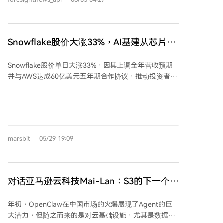
而是以拥有身体、记忆、身份和钱包的3D数字角色形式
嵌入网页，实现可视化交互及跨平台调用。 该项目技术
架构分为四层：负责3D模型渲染的Viewer层、提供大脑
与行为逻辑的Agent层、管理链上身份的身份层（可
Snowflake股价大涨33%，AI基建从芯片走
选），以及实现嵌入分发的嵌入层。开发者可通过平台
向数据层
创建3D角色，配置AI模型、技能与链上钱包，并像嵌入
Snowflake股价单日大涨33%，因其上调全年营收预期
视频一样将其部署到网站中，用于导购、客服、教育等
并与AWS达成60亿美元五年期合作协议，推动投资者重
多种场景。 目前，three.ws已上线AWS Marketplace和
新评估其在AI基建中的价值。此次合作中，AWS将提供
阿里云国际市场，并成为IBM的合作方。与AWS的合作
Graviton芯片以解决算力瓶颈，同时双方平台深度整
帮助其接入企业采购与计费体系，与IBM的合作则旨在
合，助力企业将自身数据接入AI工作流并构建可扩展的
结合其企业AI、混合云技术及市场渠道。这些合作意在
应用系统。此前市场担忧AI可能削弱企业软件公司商业
推动3D AI Agent从技术演示走向可被企业采购、部署
模式，但Snowflake的业绩表明，随着AI从概念走向落
和管理的实际服务。 尽管合作消息带来了显著的市场热
marsbit
05/29 19:09
地，数据存储、处理与分析平台的需求反而增强，公司
度，但项目仍需证明其3D AI Agent在企业与开发场景
因此被视为“AI赢家”。至少30名分析师上调其目标价，
中的实际需求与价值，并明确其代币three在生态中的具
反映资本市场正重新定价数据层在AI周期中的作用。此
体作用。
外，该合作也强化了AWS自研芯片生态的战略布局，亚
对话亚马逊云科技Mai-Lan：S3的下一个战
马逊正通过云、芯片及企业合作深入AI基础设施领域。
场，如何应对Agent时代的数据消费狂潮
Snowflake不再仅是数据仓库公司，而是企业AI应用落
年初，OpenClaw在中国市场的火爆展现了Agent的巨
地的关键数据层。
大潜力，但随之而来的是对云基础设施，尤其是数据层