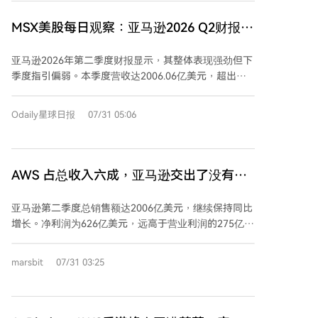
37%，增速为18个季度以来最快；广告收入198.1亿美
元，同比增长26%。运营利润增至275亿美元。AWS的
MSX美股每日观察：亚马逊2026 Q2财报：
强劲增长得益于市场对人工智能（AI）的旺盛需求，其
AWS创五年最快增速
AI和芯片相关业务的年化收入已超过250亿美元。公司
亚马逊2026年第二季度财报显示，其整体表现强劲但下
获得了来自Anthropic和OpenAI等客户的多项大额芯片
季度指引偏弱。本季度营收达2006.06亿美元，超出市
合同。 同时，亚马逊大幅上调2026年资本支出预算至
场预期的1970亿美元。核心业务亮点在于AWS（亚马逊
2200亿美元，以应对持续超出供给的AI算力需求。公司
云科技）营收为422.32亿美元，同比增长37%，创下过
Odaily星球日报
07/31 05:06
还宣布投资10亿美元成立AWS前沿部署工程部门，以加
去18个季度（即五年）以来的最快增速。 盈利方面，每
速为客户构建AI代理系统。 其他业务进展包括：
股收益（EPS）为5.75美元，远超预期的1.84美元，但
Bedrock AI平台客户数量和支出大幅增长；企业采购业
这主要得益于一笔534亿美元的一次性非经营收益，来
务年销售额达600亿美元；物流自动化与医药配送服务
自对人工智能公司Anthropic投资的估值重估。剔除该项
AWS 占总收入六成，亚马逊交出了没有短
规模显著扩大；数据中心水效提升显著。 公司预计，AI
收益后，核心营业利润为274.61亿美元，同比增长
板的Q2
需求强劲的势头将在2027年乃至2028年持续。
43%，营业利润率也从去年同期的11.4%提升至13.7%。
亚马逊第二季度总销售额达2006亿美元，继续保持同比
然而，公司对下一季度的展望略显谨慎。第三季度营收
增长。净利润为626亿美元，远高于营业利润的275亿美
指引中值为1995亿美元，低于市场预期的2040亿美
元，这主要是由于一笔534亿美元的非经营性税前其他
元；营业利润指引中值为245亿美元，也略低于预期的
收入，主要来自对AI公司Anthropic的投资。 营业利润
marsbit
07/31 03:25
约247.9亿美元。同时，亚马逊将全年资本开支预期上调
方面，云计算业务AWS表现突出，同比增长36.8%，营
至2200亿美元，主要原因是内存成本上涨。 分析认
业利润达166亿美元，占公司总营业利润的60.5%，成为
为，AWS的加速增长显示了云计算需求的强劲动力。但
利润的重要支柱。同时，广告服务增速为26.2%，第三
下季度偏弱的指引以及持续高企的资本开支表明，当前
方卖家服务和在线商店等零售业务也保持增长，共同支