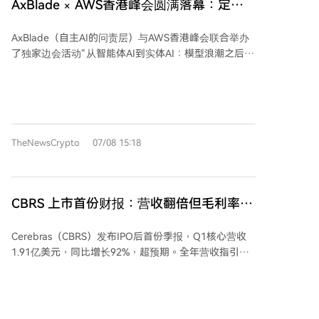
AxBlade × AWS香港峰会圆满落幕：定义
的快速增长仍需大量投入支撑，未来能否有效转化为更
撑了公司的整体底盘。 尽管利润表现强劲，但公司的自
实体人工智能的问责制
高的利润率，将是关键观察点。
由现金流在过去12个月由正转负，主要原因是资本开支
AxBlade（自主AI的问责层）与AWS香港峰会联合举办
大幅增加，包括对数据中心、服务器等AI相关基础设施
了独家边会活动“从智能体AI到实体AI：模型浪潮之后，
的持续投入。这反映了亚马逊在盈利增长的同时，仍在
什么将获得投资？”。此次活动在Hopewell酒店举行，
大规模投资未来。
汇集了100多位来自AWS、英伟达、Y Combinator、
Crypto.com、罗氏、辉瑞等机构的创始人、研究人员、
企业领袖和投资者，共同探讨AI演示与实际部署之间的
关键基础设施缺口。 活动共识指出，下一波AI投资将不
TheNewsCrypto
07/08 15:18
再流向大语言模型，而是投向能使自主AI在物理环境中
具备问责性的基础设施。没有可验证的身份、可信执行
环境和可密码学证明的行为记录，实体AI就无法从实验
室走向生产。 活动包含三场专题讨论：1. “模型浪潮之
CBRS 上市首份财报：营收翻倍但毛利率指
后投资什么？”探讨资本正日益流向合规原生技术栈和现
引骤降， OpenAI 大单兑现路径过长
实世界部署工具。2. “AI走向现实世界”探讨AI智能体与
Cerebras（CBRS）发布IPO后首份季报，Q1核心营收
物理系统交互时的责任、安全与治理挑战。3. “从演示
1.91亿美元，同比增长92%，超预期。全年营收指引
到生产”深入探讨概念验证与企业应用之间缺失的中间
8.55-8.65亿美元，亦高于市场预期。然而，Q2核心毛
件，强调可审计性是受监管行业的先决条件。 活动还包
利率指引从46.5%骤降至36%-38%，主因是为履行
括策划社交与演示匹配环节以及私人晚宴。AxBlade作
OpenAI大单，公司需临时租用数据中心产能导致成本上
为会上唯一的区块链原生基础设施层，展示了其合规原
升，股价盘后跌超10%。 公司商业模式正从“卖芯片”转