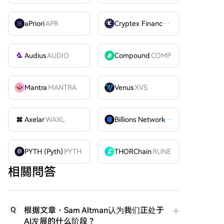
aPriori
APR
Cryptex Finance
CTX
Audius
AUDIO
Compound
COMP
Mantra
MANTRA
Venus
XVS
Axelar
WAXL
Billions Network
BILL
PYTH (Pyth)
PYTH
THORChain
RUNE
相關問答
根据文章，Sam Altman认为我们正处于
Q
AI发展的什么阶段？