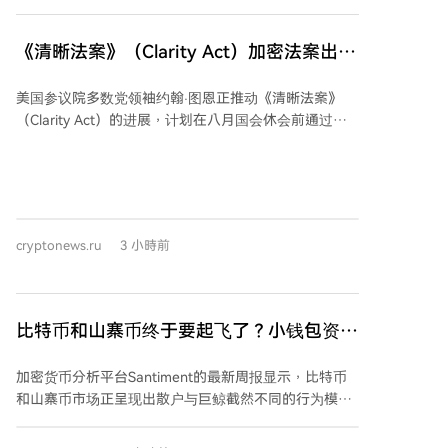
识到货币贬值是历史常态，并从中获得应对挑战的智
Aschenbrenner已清除全部杠杆并称之为“无价的教
慧。
训”，但要恢复高回报仍需未来重新获得华尔街的杠杆支
《清晰法案》（Clarity Act）加密法案出现
持。与此同时，专注AI的对冲基金赛道整体波动剧烈，
新进展，对"多头"有利！
上月多家大型基金也因AI股票抛售而出现亏损。
美国参议院多数党领袖约翰·图恩正推动《清晰法案》
（Clarity Act）的进展，计划在八月国会休会前通过终
止辩论等方式加速进程，以期在九月进行投票。该法案
被加密货币行业视为积极信号，表明共和党领导层有意
在休会后优先处理此事。然而，法案目前尚未获得足够
支持票，谈判代表需在未来几周内解决关键分歧，特别
是关于收入核算的问题——这一问题因《华尔街日报》
cryptonews.ru
3 小時前
的相关报道再次成为焦点。此外，银行业在游说部分共
和党参议员修改现有法规方面取得进展。法案起草者还
面临制定双方都能接受的道德协议的挑战。尽管白宫近
期未就此发表新评论，但消息称要求政府紧急回应的压
比特币和山寨币终于要起飞了？小钱包资金
力较本周初已有所减轻。
枯竭，巨鲸正积极囤币！
加密货币分析平台Santiment的最新周报显示，比特币
和山寨币市场正呈现出散户与巨鲸截然不同的行为模
式。近期市场的横盘和下跌导致散户投资者中出现明显
的恐慌和绝望情绪，大量小型钱包正在亏损出售资产或