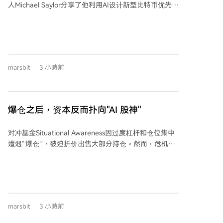
人Michael Saylor分享了他利用AI设计新型比特币优先股
依赖单一的中心服务器。这为攻击提供了一种新的隐蔽
并成功融资150亿美元的经历，以此建议年轻人应学会
性，可能使得安全人员更难检测和彻底摧毁其恶意基础
引导AI解决前所未有的问题，而非与机器竞争。他强
设施。
调，法定货币因通胀持续贬值，而比特币是优于黄金、
房地产的长期储值资产，因其全球普适、稀缺且不可剥
夺。 Saylor指出，AI将极大丰富消费品，但对稀缺资产
marsbit
3 小時前
（如豪宅、顶级公司股权、比特币）的追求永存。他建
议年轻人应学习处于“S曲线”爆发初期的数字智能与数
字资产领域，避免从事易被AI取代的传统职业（如医
生、律师），而应专注于提出创新性问题并构建稀缺能
爆仓之后，资本反而扑向"AI 股神"
力。 对于长期主义，他以亚马逊、马斯克为例，说明在
稳固基础上延伸扩展是最佳成长战略。他分享了十条人
对冲基金Situational Awareness因过度杠杆和仓位集中
生准则，包括聚焦心智、珍惜时间、独立思考、信守承
遭遇“爆仓”，被迫折价出售大部分持仓。然而，危机后
诺等，强调通过持续学习与守信应对不确定性。 针对近
硅谷投资者反应热烈，将其视为“逢低买入”机会并表达
期出售少量比特币的争议，Saylor解释这是为打破市场
追加投资意愿，红杉资本等机构公开力挺创始人
关于其无法出售的谣言，证明公司可通过比特币升值覆
Leopold Aschenbrenner。硅谷文化倾向于奖励对变革
盖股息，维护股东利益。他预测比特币未来表现将超越
性技术的判断，而华尔街则更关注风险调整后的回报，
标普500指数，建议年轻人定期投资比特币并使用AI工
此次事件凸显了两地投资理念的深层分歧。 华尔街视此
具提升自己。 最后，他透露成年后深入学习应用统计学
marsbit
3 小時前
事件为过度杠杆的经典风险案例，部分机构早期已因仓
和历史（如《文明的故事》）对其影响深远，这让他认
位集中或经验不足拒绝为其提供服务。尽管