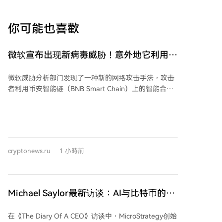
你可能也喜歡
微软宣布出现新病毒威胁！意外地它利用替
代币网络
微软威胁分析部门发现了一种新的网络攻击手法，攻击
者利用币安智能链（BNB Smart Chain）上的智能合约
来分发恶意软件指令。 这种方法被称为"EtherHiding"。
攻击者首先入侵合法网站，并在其上植入虚假的验证码
（CAPTCHA）页面。当用户访问这些页面时，会被诱导
按下Windows+R键打开运行对话框，然后粘贴
（Ctrl+V）并执行攻击者预先准备的恶意命令。用户会
cryptonews.ru
1 小時前
在不知情的情况下，直接从BNB智能链的智能合约中
（通过RPC网关）获取并执行攻击指令，而非传统的由
攻击者控制的中心化服务器。 微软指出，这种手法在名
为"ClickFix"和"TerminalFix"的社会工程学攻击活动中尤
Michael Saylor最新访谈：AI与比特币的
为常见，这些活动每天针对全球成千上万的企业和个人
“财富逻辑”
设备。 利用区块链基础设施作为攻击链的一部分，使得
在《The Diary Of A CEO》访谈中，MicroStrategy创始
攻击者能够通过分布式、公开的架构更新指令，而不是