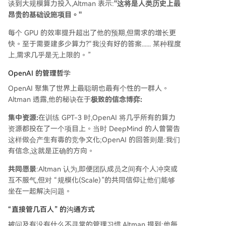
谈到大规模算力投入,Altman 表示:
"这将是人类历史上最
昂贵的基础设施项目。"
每个 GPU 的效率提升超出了他的预期,但需求的增长更
快。至于需要建多少算力?“我没有好的答案...... 某种程度
上,需求几乎是无上限的。”
OpenAI 的管理哲学
OpenAI 聚集了世界上最聪明也最有个性的一群人。
Altman 透露,他的秘诀在于
极致的信念博弈:
集中资源:
在训练 GPT-3 时,OpenAI 将几乎所有的算力
资源都投在了一个项目上。当时 DeepMind 的人曾警告
这样做会产生有毒的竞争文化;OpenAI 的回答则是:我们
有信念,这就是正确的方向。
共同愿景
:Altman 认为,即便团队成员之间有个人冲突或
互不服气,但对 “规模化(Scale)”的共同信仰让他们能够
坐在一起解决问题。
“直接管几百人” 的沟通方式
被问及有没有什么不寻常的管理习惯,Altman 提到:他每