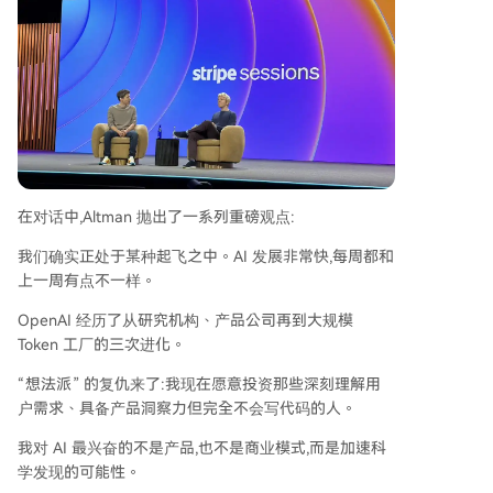
跃性突破。 最后，Altman重申了“迭代部署”和AI
民主化的重要性，反对将技术锁在“象牙塔”内，坚
信推动技术人人可用、可构建是其最重要的贡献。
在对话中,Altman 抛出了一系列重磅观点:
我们确实正处于某种起飞之中。AI 发展非常快,每周都和
上一周有点不一样。
OpenAI 经历了从研究机构、产品公司再到大规模
Token 工厂的三次进化。
“想法派” 的复仇来了:我现在愿意投资那些深刻理解用
户需求、具备产品洞察力但完全不会写代码的人。
我对 AI 最兴奋的不是产品,也不是商业模式,而是加速科
学发现的可能性。