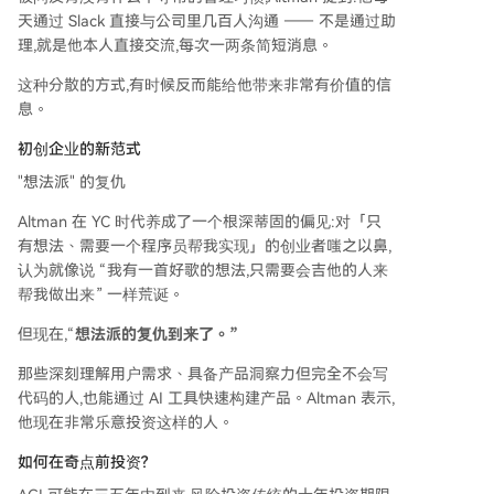
天通过 Slack 直接与公司里几百人沟通 —— 不是通过助
理,就是他本人直接交流,每次一两条简短消息。
这种分散的方式,有时候反而能给他带来非常有价值的信
息。
初创企业的新范式
"想法派" 的复仇
Altman 在 YC 时代养成了一个根深蒂固的偏见:对「只
有想法、需要一个程序员帮我实现」的创业者嗤之以鼻,
认为就像说 “我有一首好歌的想法,只需要会吉他的人来
帮我做出来” 一样荒诞。
但现在,“
想法派的复仇到来了。”
那些深刻理解用户需求、具备产品洞察力但完全不会写
代码的人,也能通过 AI 工具快速构建产品。Altman 表示,
他现在非常乐意投资这样的人。
如何在奇点前投资?