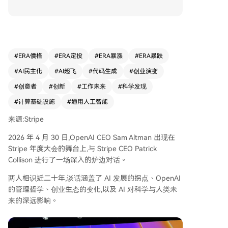
观点。 他强调，AI发展正处于快速“起飞”阶段，每
周都有新变化，尤其在代码生成领域已突破临界
点。人们将普遍意识到AI能解放大量被琐碎电脑操
作浪费的时间。 Altman指出，企业成功应用AI的
关键在于CEO亲自下场推动自动化，而非仅口头倡
#
ERA價格
#
ERA定投
#
ERA暴漲
#
ERA暴跌
议。OpenAI自身经历了三次进化：从纯粹的研究
#
AI民主化
#
AI起飞
#
代码生成
#
创业演变
机构，到产品公司，再到如今致力于成为大规模、
低成本、像电力一样的智能“Token工厂”基础设
#
创意者
#
创新
#
工作未来
#
科学发现
施，目标是与世界经济发展深度绑定，即便利润微
#
计算基础设施
#
通用人工智能
薄。 在管理上，OpenAI依靠对“规模化”的共同信
念集中资源，Altman本人也通过Slack直接与数百
来源:Stripe
名员工保持简短沟通。 对于创业生态，Altman认
2026 年 4 月 30 日,OpenAI CEO Sam Altman 出现在
为“想法派的复仇”已经到来。深度理解用户、具备
Stripe 年度大会的舞台上,与 Stripe CEO Patrick
产品洞察力的非技术创业者，如今借助AI工具也能
Collison 进行了一场深入的炉边对话。
快速构建产品，值得投资。面对AGI可能在未来几
年到来的不确定性，他主张以“不信之信”的态度，
两人相识近二十年,谈话涵盖了 AI 发展的拐点、OpenAI
既做长期基础设施投入，又对近期保持清醒。 最
的管理哲学、创业生态的变化,以及 AI 对科学与人类未
令Altman兴奋的是AI加速科学发现的潜力。它正在
来的深远影响。
将癌症等复杂疾病的研究周期从十年缩短至一年，
并将在材料科学、能源（如核聚变）等领域带来飞