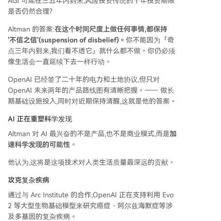
AGI 可能在三五年内到来,风险投资传统的十年投资期限
是否仍然合理?
Altman 的答案:
在这个时间尺度上做任何事情,都保持
'不信之信'(suspension of disbelief)。
你不能因为「奇
点三年内到来,我们看不透它」就什么都不做。你仍必须
像生活会一直延续下去一样行动。
OpenAI 已经签了二十年的电力和土地协议,但只对
OpenAI 未来两年的产品路线图有清晰把握。—— 做长
期基础设施投入,同时对近期保持清醒,这就是他的答案。
AI 正在重塑科学发现
Altman 对 AI 最兴奋的不是产品,也不是商业模式,而是
加
速科学发现的可能性
。
他认为,这将是这项技术对人类生活质量最深远的贡献。
攻克复杂疾病
通过与 Arc Institute 的合作,OpenAI 正在支持利用 Evo
2 等大型生物基础模型来研究癌症、阿尔兹海默症等涉
及多基因的复杂疾病。