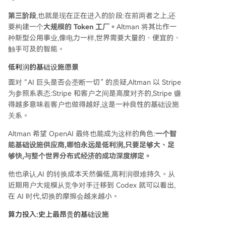
第三阶段
,也就是现在正在进入的阶段:在前两者之上,还
要构建一个
大规模的 Token 工厂。
Altman 将其比作一
种新型公用事业,像电力一样,世界需要大量的、便宜的、
触手可及的智能。
低利润的基础设施愿景
面对 “AI 巨头是否会垄断一切” 的质疑,Altman 以 Stripe
为参照系表态:Stripe 和客户之间是高度对齐的,Stripe 赚
得越多意味着客户也做得越好,这是一种良性的基础设施
关系。
Altman 希望 OpenAI 最终也能成为这样的角色:
一个智
能基础设施供应商,哪怕永远是低利润,只要足够大、足
够快,与整个世界分布式经济的成功深度绑定。
他也承认,AI 的转换成本天然偏低,高利润很难持久。从
近期用户大规模从竞争对手迁移到 Codex 就可以看出,
在 AI 时代,切换的摩擦会越来越小。
算力投入:史上最昂贵的基础设施