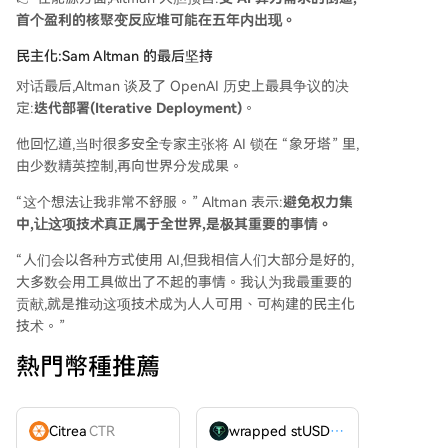
首个盈利的核聚变反应堆可能在五年内出现。
民主化:Sam Altman 的最后坚持
对话最后,Altman 谈及了 OpenAI 历史上最具争议的决
定:
迭代部署(Iterative Deployment)
。
他回忆道,当时很多安全专家主张将 AI 锁在 “象牙塔” 里,
由少数精英控制,再向世界分发成果。
“这个想法让我非常不舒服。” Altman 表示:
避免权力集
中,让这项技术真正属于全世界,是极其重要的事情。
“人们会以各种方式使用 AI,但我相信人们大部分是好的,
大多数会用工具做出了不起的事情。我认为我最重要的
贡献,就是推动这项技术成为人人可用、可构建的民主化
技术。”
熱門幣種推薦
Citrea
CTR
wrapped stUSDT
WSTUSDT