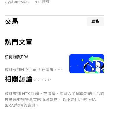
cryptonews.ru
4 小時前
退出市场，这种状况被描述为“散户投降”。 然而，历史
数据表明，当散户普遍失去信心、卖方压力达到顶峰
时，市场往往正处于底部区域。这种普遍的恐惧和顺从
交易
現貨
情绪，通常被认为是新一轮上升趋势的必要基础。 与散
户的悲观抛售相反，链上数据揭示“聪明钱”和大型投资
者（巨鲸）正在采取相反的策略。他们正积极增持比特
熱門文章
币和部分关键山寨币，在市场低位进行大额买入。这表
明大型投资者对市场中长期前景依然保持强劲的看涨预
期，并持续吸纳散户释放的流动性。 具体到比特币，活
如何購買ERA
跃地址数量和从交易所流出的BTC数量表明供应正逐渐
趋于紧张。与此同时，在山寨币领域，由于散户兴趣降
歡迎來到HTX.com！在這裡，購
至低点，部分项目已显示出超卖信号。分析师认为，当
買Caldera (ERA)變得簡單而便
相關討論
946 人學過
發佈於 2025.07.17
捷。跟隨我們的逐步指南，放心
前市场情绪低迷的阶段，可能蕴含着显著的风险回报机
開始您的加密貨幣之旅。第一
会。 Santiment分析师总结指出，市场周期遵循一个逻
步：創建您的HTX帳戶使用您的
歡迎來到 HTX 社群。在這裡，您可以了解最新的平台發
辑：当散户放弃、媒体关注度下降、负面叙事主导市场
Email、手機號碼在HTX註冊一個
展動態並獲得專業的市場意見。 以下是用戶對 ERA
时，往往是最强劲牛市反弹的前兆。巨鲸的持续买入和
免費帳戶。體驗無憂的註冊過程
(ERA)幣價的意見。
链上数据的支撑信号暗示，新一轮市场活跃浪潮可能即
並解鎖所有平台功能。立即註冊
将到来。 （本文不构成投资建议。）
第二步：前往買幣頁面，選擇您
的支付方式信用卡/金融卡購買：
区块创能
使用您的Visa或Mastercard即時