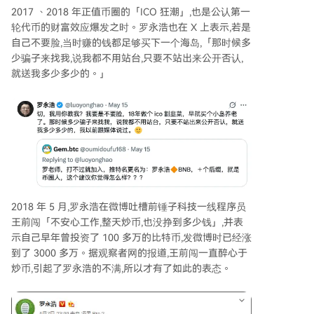
2017 、2018 年正值币圈的「ICO 狂潮」,也是公认第一
轮代币的财富效应爆发之时。罗永浩也在 X 上表示,若是
自己不要脸,当时赚的钱都足够买下一个海岛,「那时候多
少骗子来找我,说我都不用站台,只要不站出来公开否认,
就送我多少多少的。」
2018 年 5 月,罗永浩在微博吐槽前锤子科技一线程序员
王前闯「不安心工作,整天炒币,也没挣到多少钱」,并表
示自己早年曾投资了 100 多万的比特币,发微博时已经涨
到了 3000 多万。据观察者网的报道,王前闯一直醉心于
炒币,引起了罗永浩的不满,所以才有了如此的表态。