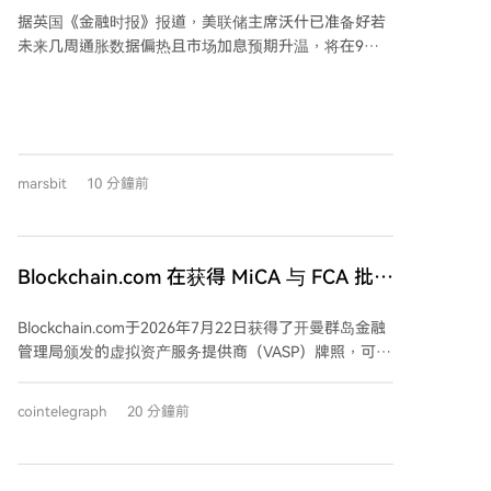
据英国《金融时报》报道，美联储主席沃什已准备好若
未来几周通胀数据偏热且市场加息预期升温，将在9月
议息会议上加息。消息导致美国短期国债收益率走高。
沃什自上任以来推行大幅削减前瞻指引的“精简沟通”策
略，这与前任们详尽引导市场的做法相反。尽管近期美
债遭抛售引发对其公信力的质疑，沃什坚持认为更精简
的沟通能让政策更灵活、减少失误。他承认在传递核心
marsbit
10 分鐘前
信息上存在不足，但不会因此改变整体改革方向。 目前
期货市场预计9月加息概率约55%。知情人士称，利率仍
是首要政策工具，必要时将动用。美联储首选通胀指标
6月为3.7%，持续高于2%目标，但长期市场通胀预期近
Blockchain.com 在获得 MiCA 与 FCA 批准
日有所回落。 沃什预计在本月杰克逊霍尔年会发表首次
后，又赢得开曼群岛托管牌照
重要演讲，外界视其为阐释其政策框架、澄清沟通失误
Blockchain.com于2026年7月22日获得了开曼群岛金融
的关键机会。分析认为，他将借此机会展现其引领美联
管理局颁发的虚拟资产服务提供商（VASP）牌照，可以
储改革的决心。
在该地区提供受监管的加密货币托管服务。这项正式牌
照是在2025年12月获得有条件批准后授予的。该许可还
cointelegraph
20 分鐘前
允许公司提供加密货币与法币、以及加密货币之间的兑
换服务。公司联席首席执行官Lane Kasselman表示，此
次获批建立在公司近期取得的其他监管里程碑之上，包