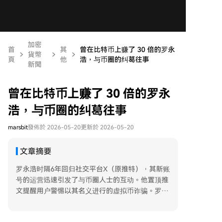
加密
首
其
曾在比特币上赚了 30 倍的罗永
貨幣
頁
他
浩，与币圈的纠葛往事
新聞
曾在比特币上赚了 30 倍的罗永
浩，与币圈的纠葛往事
marsbit
發佈於 2026-05-20
更新於 2026-05-20
文章摘要
罗永浩时隔6年回归社交平台X（原推特），其新账
号的运营迅速引发了与币圈人士的互动。他置顶推
文提醒用户警惕以其名义进行的虚拟币诈骗。罗永
浩与加密货币的渊源可追溯到2017-2018年的ICO
热潮，他自称当时若愿意为项目“站台”或默许，足