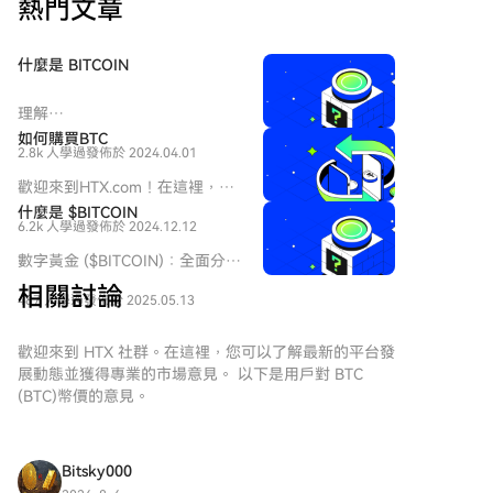
熱門文章
要风向标。目前，约20家相关公司正推进IPO进程。
2026年被市场视为IPO大年。截至8月初，A股今年已有
87家公司上市，首日均未破发，平均涨幅达278%，其
什麼是 BITCOIN
中长进光子、臻宝科技等首日涨幅超10倍，但整体中签
率极低。宇树科技的发行进一步点燃了市场对硬科技公
理解
司打新的热情。
HarryPotterObamaSonic10Inu
如何購買BTC
2.8k 人學過
發佈於 2024.04.01
(ERC-20) 及其在加密空間中的地
位 近年來，加密貨幣市場見證了
歡迎來到HTX.com！在這裡，購
迷因幣的流行激增，吸引了不僅
買Bitcoin (BTC)變得簡單而便
什麼是 $BITCOIN
是交易者的注意，還有尋求社區
6.2k 人學過
發佈於 2024.12.12
捷。跟隨我們的逐步指南，放心
參與和娛樂價值的人士。在這些
開始您的加密貨幣之旅。第一
數字黃金 ($BITCOIN)：全面分析
獨特的代幣中，有一個有趣的項
步：創建您的HTX帳戶使用您的
數字黃金 ($BITCOIN) 介紹 數字
目
相關討論
Email、手機號碼在HTX註冊一個
487 人學過
發佈於 2025.05.13
黃金 ($BITCOIN) 是一個基於區
HarryPotterObamaSonic10Inu
免費帳戶。體驗無憂的註冊過程
塊鏈的項目，運行於 Solana 網
(ERC-20)，它將文化參考融入加
並解鎖所有平台功能。立即註冊
絡，旨在將傳統貴金屬的特徵與
歡迎來到 HTX 社群。在這裡，您可以了解最新的平台發
密貨幣的織造中。本文深入探討
第二步：前往買幣頁面，選擇您
去中心化技術的創新相結合。雖
展動態並獲得專業的市場意見。 以下是用戶對 BTC
HarryPotterObamaSonic10Inu
的支付方式信用卡/金融卡購買：
然它與比特幣同名，常被稱為
(BTC)幣價的意見。
的關鍵方面，探索其機制、以社
使用您的Visa或Mastercard即時
「數字黃金」，因其被視為價值
區為驅動的精神，以及其與更廣
購買Bitcoin (BTC)。餘額購買：
儲存工具，但數字黃金是一個獨
泛的加密生態的互動。
使用您HTX帳戶餘額中的資金進
立的代幣，旨在於 Web3 生態系
HarryPotterObamaSonic10Inu
Bitsky000
行無縫交易。第三方購買：探索
統中創造一個獨特的生態系。其
(ERC-20) 是什麼？ 正如其名所