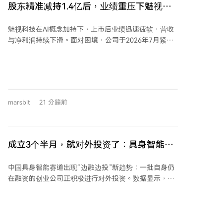
括获得了欧洲的加密资产市场（MiCA）法规牌照以及在
股东精准减持1.4亿后，业绩重压下魅视科
英国金融行为监管局的注册。他强调，强有力的监管对
技紧急跨界磷化铟
于数字资产的长期发展至关重要，这些许可进一步增强
魅视科技在AI概念加持下，上市后业绩迅速疲软，营收
了公司为该地区客户提供服务的能力。
与净利润持续下滑。面对困境，公司于2026年7月紧急
注册子公司，跨界布局热门半导体材料磷化铟，计划分
两阶段投入超2亿元进行研发和产业化。此举被视为在AI
算力产业链中寻找新增长点。 然而，跨界动作背后，公
司基本面承压明显。2026年上半年净利润预计同比暴跌
超70%，主业增长乏力。更引人关注的是，重要股东叶
marsbit
21 分鐘前
伟飞在股价大涨至高位后，于7月初精准减持套现约1.42
亿元，随后公司即发布业绩大幅预减公告。 分析认为，
魅视科技核心音视频业务护城河不宽，虽尝试发展AI业
务，但未能扭转利润下滑趋势。此次跨界磷化铟，技术
成立3个半月，就对外投资了：具身智能赛
壁垒高、投入巨大，与其说是战略转型，更像是在业绩
道正在集体「边融边投」
压力下挽救估值的无奈之举。新项目尚处初期，对公司
中国具身智能赛道出现“边融边投”新趋势：一批自身仍
业绩暂无实质影响，公司未来面临估值与业绩的双重挑
在融资的创业公司正积极进行对外投资。数据显示，29
战。
家具身智能企业已进行超100笔投资，覆盖近百家被投
公司，其中近六成是人形机器人本体企业。 企业启动投
资的速度明显加快。新一代企业（2023年后成立）从成