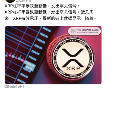
諸如Google Pay或Apple Pay等
2026-8-6
目標是將自己定位為一個可行的
示，
XRP杠杆率暴跌至新低，发出罕见信号。
流行支付方式以增加便利性。
替代數字資產，儘管有關其應用
HarryPotterObamaSonic10Inu
C2C購買：在HTX平台上直接與
XRP杠杆率暴跌至新低，发出罕见信号。近几周
和功能的具體細節仍在發展中。
是一種建立在以太坊區塊鏈上的
其他用戶交易。HTX 場外交易
来，XRP持续承压，最新的链上数据显示，随着杠
什麼是數字黃金 ($BITCOIN)？
迷因幣，按照 ERC-20 標準分
(OTC) 購買：為大量交易者提供
杆率的下降，衍生品市场的交易员变得更加谨慎。
數字黃金 ($BITCOIN) 是一個專
類。與強調實用性或投資潛力的
個性化服務和競爭性匯率。第三
随着XRP价格持续低迷，衍生品数据显示，杠杆率
門為 Solana 區塊鏈設計的加密
傳統加密貨幣不同，這項代幣依
步：存儲您的Bitcoin (BTC)購買
貨幣代幣。與比特幣提供廣泛認
和未平仓合约量（O
賴於娛樂價值和其社區的力量。
Bitcoin (BTC)後，將其存儲在您
可的價值儲存角色不同，這個代
該項目旨在促進一個讓互動用戶
的HTX帳戶中。您也可以透過區
幣似乎更專注於更廣泛的應用和
可以聚在一起、分享想法和參與
塊鏈轉帳將其發送到其他地址或
特徵。值得注意的方面包括： 區
受不同文化現象啟發的活動的環
者用於交易其他加密貨幣。第四
塊鏈基礎設施：該代幣建立在
境。
步：交易Bitcoin (BTC)在HTX的
Solana 區塊鏈上，以其處理高速
HarryPotterObamaSonic10Inu
現貨市場輕鬆交易Bitcoin
和低成本交易的能力而聞名。 供
的一個顯著特點是其 交易零稅。
(BTC)。前往您的帳戶，選擇交
應動態：數字黃金的最大供應量
這一引人注目的元素旨在鼓勵交
易對，執行交易，並即時監控。
上限為 100 萬兆代幣（100P
易和社區參與，無需擔心可能會
HTX為初學者和經驗豐富的交易
4
1
1
$BITCOIN），儘管有關其流通供
阻礙小型交易者的額外費用。該
者提供了友好的用戶體驗。
應的詳細信息目前尚未披露。 實
幣的總供應量定為十億個代幣，
用性：雖然具體功能尚未明確說
這一數字標示其意圖在社區內保
区块枢纽
明，但有跡象表明該代幣可能被
持較大的流通量。
用於各種應用，可能涉及去中心
2026-8-6
HarryPotterObamaSonic10Inu
盯了会儿ARB，目前没有特别想抢跑的冲动。
化應用（dApps）或資產代幣化
(ERC-20) 的創建者
策略。 誰是數字黃金
$0.0771到$0.0815之间还有不少来回空间，市场没
HarryPotterObamaSonic10Inu