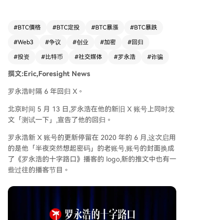
以赚取巨额财富。他最早在2018年5月吐槽员工炒
币时，公开透露自己早年投资了100多万元人民币
的比特币，市值已涨至3000多万，获利约30倍。
#
BTC價格
#
BTC定投
#
BTC暴漲
#
BTC暴跌
同年，他在访谈中表示相信区块链技术，并透露锤
#
Web3
#
争议
#
创业
#
加密
#
回归
子科技曾考虑做区块链手机，但强调在国家政策明
确前不会涉足ICO。外界猜测其投资引路人可能是
#
投资
#
比特币
#
社交媒体
#
罗永浩
#
诈骗
好友李笑来。罗永浩曾投资李笑来相关的Mixin项
撰文:Eric,Foresight News
目公司，并于2023年项目遭黑客攻击前退出。201
9年底，锤子科技陷入困境，罗永浩被列为“老赖”
罗永浩时隔 6 年回归 X。
时，币圈人物如孙宇晨、徐坤等曾公开邀请其加
北京时间 5 月 13 日,罗永浩在他的新旧 X 账号上同时发
入，但被他婉拒。如今重回X平台，罗永浩在变化
文「测试一下」,宣告了他的回归。
巨大的Web3环境中将如何与币圈互动，值得关
注。
罗永浩新 X 账号的更新停留在 2020 年的 6 月,这次启用
的是他「半夜突然想起密码」的老账号,账号的封面换成
了《罗永浩的十字路口》播客的 logo,新的推文中也有一
些过往的播客节目。