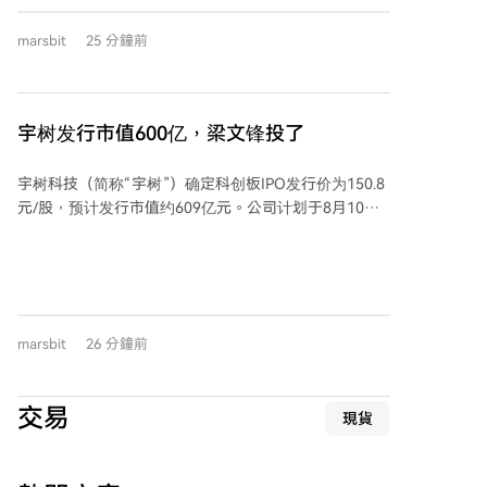
立到首次对外投资平均仅需22.8个月，远快于老牌企
业。例如，破壳机器人成立仅3.8个月就进行了首笔投
marsbit
25 分鐘前
资。 智元机器人是赛道内最活跃的投资方，成立23个月
内完成37笔投资，广泛布局全产业链。投资行为呈现出
网络化特征：部分被头部企业投资的公司，自身也转变
为投资节点，向下游延伸投资链，形成生态传导。 分析
宇树发行市值600亿，梁文锋投了
认为，该现象的核心逻辑在于，面对技术快速迭代、供
应链不成熟的竞争窗口期，企业通过资本杠杆加速产业
宇树科技（简称“宇树”）确定科创板IPO发行价为150.8
整合，以投资换取时间，构建生态壁垒，争夺未来竞争
元/股，预计发行市值约609亿元。公司计划于8月10日
位势。这一策略正从个别头部企业的特殊选择，演变为
启动网上申购，市场对其市值预期高达千亿甚至两千亿
赛道参与者的普遍行为。
元，打新热情高涨。 宇树科技成立于2016年，主营四
足及人形机器人业务。2025年，公司营收达16.99亿
元，实现盈利，其中人形机器人业务收入占比已超
50%。本次IPO拟募资42亿元，主要投向“智能机器人模
marsbit
26 分鐘前
型研发项目”。 创始人、90后王兴兴上市后持股近
30%，有望成为科创板90后首富。公司股东阵容强大，
包括红杉中国、美团、腾讯等知名机构。值得注意的
交易
現貨
是，梁文锋创立的深度求索公司（DeepSeek）也出现
在战略配售名单中，获配金额1.41亿元。 作为“人形机
器人第一股”，宇树科技的上市被视为具身智能赛道的重