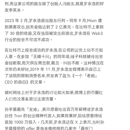
列,而这家公司的股东除了创始人冯晓东,就是罗永浩的好
友李笑来。
2023 年 2 月,罗永浩退出股东行列。同年 9 月,Mixin 遭
到黑客攻击,损失金额达到了 2 亿美元。在比特币上拿到
了 30 倍的收益,又在项目被攻击前退出,罗永浩在 Web3
行业的投资不可谓不成功。
在比特币上投资成功的罗永浩,在公司的运营上却不尽如
人意。在参加「王峰十问」的同年底,锤子科技被传出资
金链断裂,拖欠供应商货款,裁员、纠纷不断。这种情况在
次年仍未好转,2019 年 11 月,罗永浩发微博表示自己上
了法院的限制消费名单,并发表了题为《一个「老赖」
CEO 的自白》的文章。
彼时网络上对于罗永浩的讨论如火如荼,微博上的币圈红
人们也没准备放过这波流量。
孙宇晨最先「发难」,表示愿意给出百万年薪聘请罗永浩
担任 Tron 的创业精神代言人,如果效果好,后续愿意持续
追加 1000 万投入。几天前,罗永浩还在 X 上表示,当时孙
宇晨提供的 offer 是抛来橄榄枝的几家中「最抠门