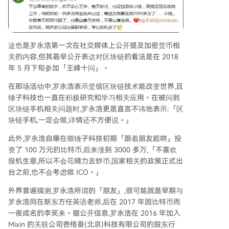
这也是罗永浩第一次在社交媒体上公开提及加密货币相
关的内容,但其最早公开表达对区块链的看法是在 2018
年 5 月下旬参加「王峰十问」。
在那场活动中,罗永浩表示坚信区块链技术能改变世界,且
锤子科技也一直在积极研究和学习相关应用。在被问到
区块链手机相关问题时,罗永浩更是直言不讳地表示:「区
块链手机,一定会做,详情还不方便说。」
此外,罗永浩自曝在做锤子科技初期「跟着朋友起哄」投
资了 100 万元的比特币,后来涨到 3000 多万,「不喜欢
投机生意,所以不会花精力去炒币,国家相关的政策正式出
台之前,也不会考虑做 ICO。」
外界普遍猜测,罗永浩所谓的「朋友」,很可能就是早期与
罗永浩同在新东方任英语老师,后在 2017 年因比特币而
一夜成名的李笑来。据公开信息,罗永浩在 2016 年加入
Mixin 的关联公司费格曼(北京)科技有限公司的股东行