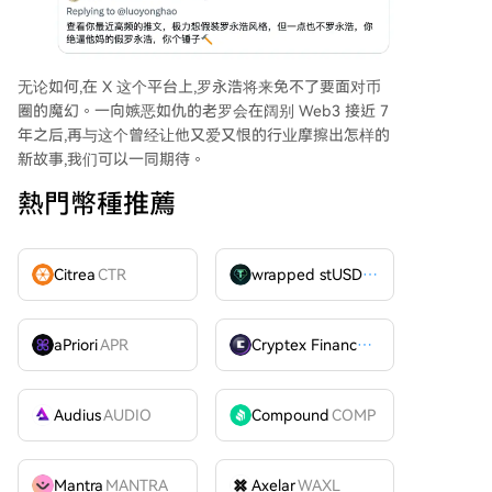
无论如何,在 X 这个平台上,罗永浩将来免不了要面对币
圈的魔幻。一向嫉恶如仇的老罗会在阔别 Web3 接近 7
年之后,再与这个曾经让他又爱又恨的行业摩擦出怎样的
新故事,我们可以一同期待。
熱門幣種推薦
Citrea
CTR
wrapped stUSDT
WSTUSDT
aPriori
APR
Cryptex Finance
CTX
Audius
AUDIO
Compound
COMP
Mantra
MANTRA
Axelar
WAXL