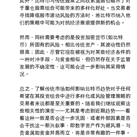
此外，比特币与传统股票之间联系减弱也暗示了对
于重仓股票组合可能带来的多样化好处。当交易者
寻找降低股市波动风险的方法时，将比特币纳入他
们的策略中可能为对抗经济衰退提供新的机会。

然而，同样需要考虑的是投资加密货币（如比特
币）所固有的风险。相比传统资产，其波动性仍然
很高；因此，尽管它现在被视为对某些经济条件的
一种对冲手段，与黄金相似，但仍然存在关于监管
发展的不确定性，这可能会进一步影响其采用情
况。

总之，了解传统市场如何影响比特币趋势对于任何
希望在其投资组合中进行多样化或风险管理策略的
交易者来说都是至关重要的。随着我们继续观察这
些相关性的演变——尤其是考虑到近期趋势——看
看这种一致是否会进一步巩固，或者外部因素是否
会干扰这一新兴叙事，即数字资产作为避风港，与
贵金属如黄金并肩而立，将是非常有趣的一件事。