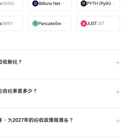
ar
WAXL
Billions Network
BILL
PYTH (Pyth)
PYTH
OME
s
BREV
PancakeSwap
CAKE
JUST
JST
征收新税？
综合税率是多少？
，为2027年的税收政策做准备？