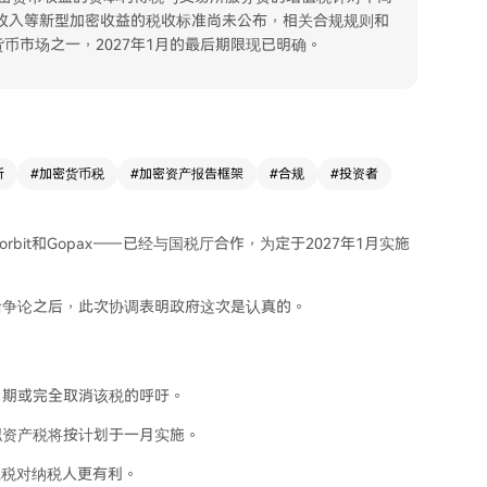
收入等新型加密收益的税收标准尚未公布，相关合规规则和
币市场之一，2027年1月的最后期限现已明确。
所
#
加密货币税
#
加密资产报告框架
#
合规
#
投资者
、Korbit和Gopax——已经与国税厅合作，为定于2027年1月实施
治争论之后，此次协调表明政府这次是认真的。
日期或完全取消该税的呼吁。
拟资产税将按计划于一月实施。
征税对纳税人更有利。