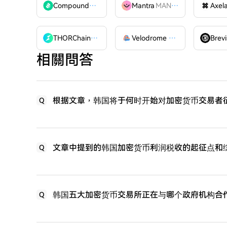
Compound
COMP
Mantra
MANTRA
Axel
THORChain
RUNE
Velodrome Finance
VELODR
Brevi
相關問答
根据文章，韩国将于何时开始对加密货币交易者
Q
文章中提到的韩国加密货币利润税收的起征点和
Q
韩国五大加密货币交易所正在与哪个政府机构合作
Q