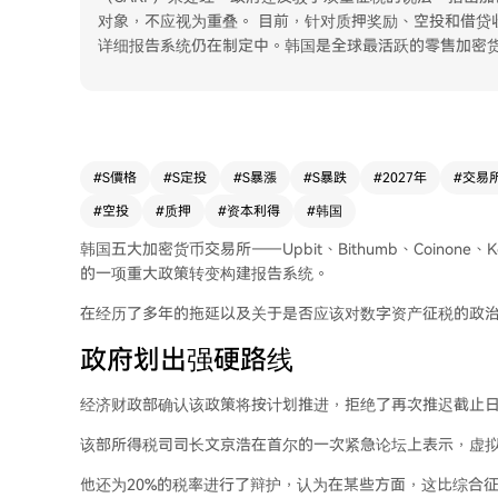
对象，不应视为重叠。 目前，针对质押奖励、空投和借贷
详细报告系统仍在制定中。韩国是全球最活跃的零售加密货
#
S價格
#
S定投
#
S暴漲
#
S暴跌
#
2027年
#
交易
#
空投
#
质押
#
资本利得
#
韩国
韩国五大加密货币交易所——Upbit、Bithumb、Coinone
的一项重大政策转变构建报告系统。
在经历了多年的拖延以及关于是否应该对数字资产征税的政
政府划出强硬路线
经济财政部确认该政策将按计划推进，拒绝了再次推迟截止
该部所得税司司长文京浩在首尔的一次紧急论坛上表示，虚
他还为20%的税率进行了辩护，认为在某些方面，这比综合