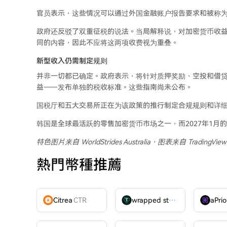
官员表示，这些情况可以通过外国金融账户报告要求和被称为
政府还反驳了双重征税的说法。当局解释说，对加密货币收
同的内容，因此不应将这两项收费视为重叠。
新型收入仍需制定规则
并非一切都已确定。政府表示，将针对质押奖励、空投和借
益——发布单独的税收标准。这些指南尚未公布。
国税厅和五大交易所正在为该政策的推行制定合规规则和详
韩国是全球最活跃的零售加密货币市场之一，而2027年1月
特色图片来自 WorldStrides Australia
，图表来自 TradingView
熱門幣種推薦
Citrea
CTR
wrapped stUSDT
WSTUSDT
aPrio