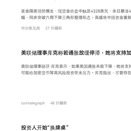
黄金隔夜强势爆发，现货金价盘中触及4328美元，单日暴涨4
幅，同步突破六周下降三角形整理形态。高盛将中国资金重新
重要的即时触发因素”，特朗普霍尔木兹海峡表态点燃地缘溢
华尔街见闻
27 分鐘前
金同比激增62%创历史纪录，韩国时隔13年重返市场，叠加
振，黄金多头力量正在重新聚集。
美联储理事库克称若通胀放缓停滞，她将支持
美联储理事丽莎·库克表示，如果美国通胀未能下降，她将支
可能给加密货币等高风险投资带来压力。库克指出，尽管存
象，但如果反通胀进程停滞，她已准备好采取行动。她强调
胀风险高于就业风险，因此必要时将加息。美联储长期通胀目
6月的个人消费支出价格指数同比上涨3.7%，仍接近目标的
若持续高于目标，可能导致更高的通胀水平在价格和工资设
cointelegraph
48 分鐘前
得后续控制更加困难。
投资人开始“换牌桌”