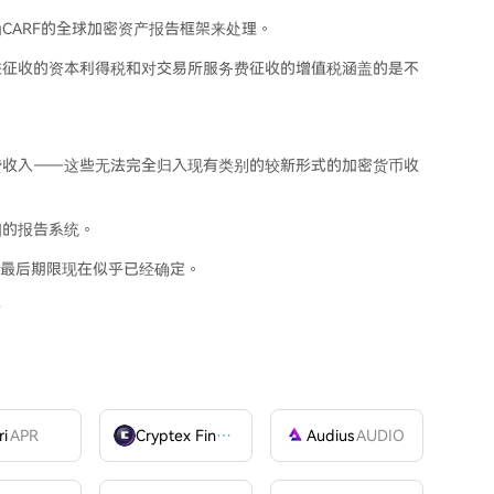
CARF的全球加密资产报告框架来处理。
益征收的资本利得税和对交易所服务费征收的增值税涵盖的是不
贷收入——这些无法完全归入现有类别的较新形式的加密货币收
细的报告系统。
的最后期限现在似乎已经确定。
ri
APR
Cryptex Finance
CTX
Audius
AUDIO