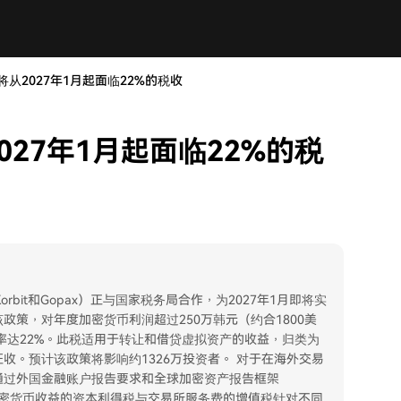
从2027年1月起面临22%的税收
27年1月起面临22%的税
、Korbit和Gopax）正与国家税务局合作，为2027年1月即将实
策，对年度加密货币利润超过250万韩元（约合1800美
率达22%。此税适用于转让和借贷虚拟资产的收益，归类为
收。预计该政策将影响约1326万投资者。 对于在海外交易
通过外国金融账户报告要求和全球加密资产报告框架
加密货币收益的资本利得税与交易所服务费的增值税针对不同