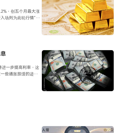
.2%，创五个月最大涨
入场列为此轮行情“最
价，全球央行二季度购
美联储加息预期降温共
加息
持进一步提高利率，这
在一些通胀放缓的迹
，目前通胀过高，且通
标为2%，但截至今年
两倍。库克警告称，通胀
定行为中根深蒂固，使