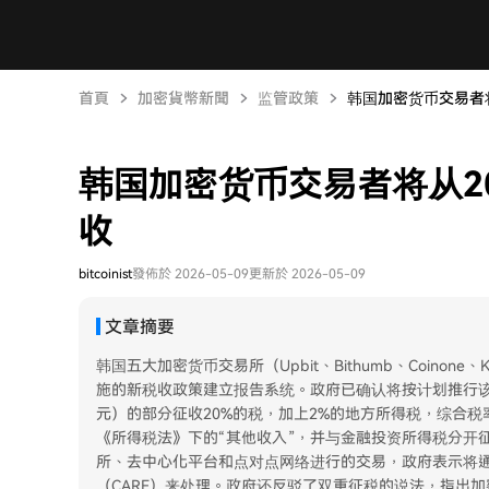
首頁
加密貨幣新聞
监管政策
韩国加密货币交易者将
韩国加密货币交易者将从20
收
bitcoinist
發佈於 2026-05-09
更新於 2026-05-09
文章摘要
韩国五大加密货币交易所（Upbit、Bithumb、Coinone
施的新税收政策建立报告系统。政府已确认将按计划推行该政
元）的部分征收20%的税，加上2%的地方所得税，综合税
《所得税法》下的“其他收入”，并与金融投资所得税分开征
所、去中心化平台和点对点网络进行的交易，政府表示将
（CARF）来处理。政府还反驳了双重征税的说法，指出