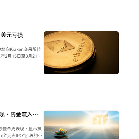
万美元亏损
向Kraken交易所转
2年2月15日至3月21日
，当时总价值约6490万
598万美元的亏损。相比
表现，资金流入达
来最佳单周表现，显示投
“无声IPO”阶段的延