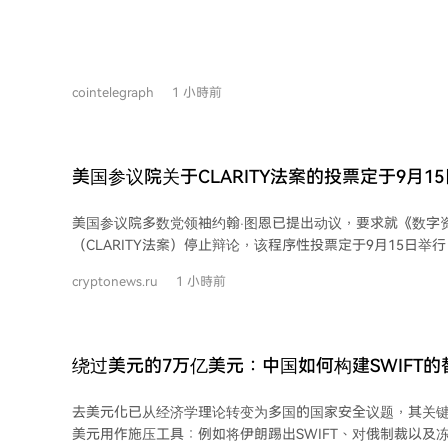
续，即早期投资者向ETF等机构买家出售持仓，平衡市场供需。 与此同时，近
件钱包Coldcard遭黑客攻击，导致约1.16亿美元比特币被
托管安全性的担忧。有观点认为，这一事件可能促使部分投
ETF，以规避自我托管的技术与安全风险。尽管资金流入与
cointelegraph
1 小時前
尚未证实，但长期来看，部分资金从冷存储迁移至ETF的可
美国参议院关于CLARITY法案的投票定于9月1
美国参议院多数党领袖约翰·图恩已提出动议，要求就《数字
（CLARITY法案）停止辩论，该程序性投票定于9月15日举
才能推进，因此共和党人需要民主党的支持。 法案的推进面临主要障碍，包括围绕
cryptonews.ru
1 小時前
官员及其家属持有数字资产利益的道德条款，以及稳定币监
党正努力协商一项道德修正案，以解决相关争议。 CLARITY法案被视为美国加密货
币监管的关键立法，旨在建立联邦数字资产市场框架，明确
界限，并划分美国证券交易委员会（SEC）和商品期货交易委
绕过美元的7万亿美元：中国如何构建SWIFT的
职责。 其最终命运取决于9月15日的程序投票结果，以及各方能否在此之前就道德
条款和稳定币规则达成妥协。该法案的通过将深刻影响美国
去美元化已从经济学理论转变为多国的国家安全议题，其关
局。
美元用作施压工具：例如将伊朗踢出SWIFT、对俄制裁以及