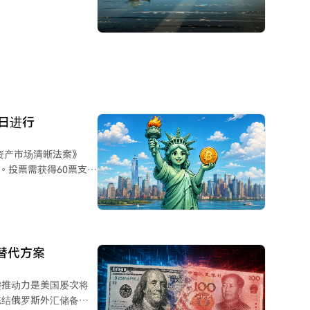
期硬
盗，引发了投资者对自我
资者转向现货比特币
安全事件之间的因果关系
能性正在增加。
5日进行
资产市场清晰法案》
行。投票需获得60票支持
管规则的分歧。目前两
证券法与商品法的适用
员会（CFTC）的监管
替代方案
数字资产的长期监管格
键推动力是美国屡次将
冻结俄罗斯外汇储备。