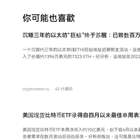
你可能也喜歡
沉睡三年的以太坊“巨鲸”终于苏醒：已致数百
一个沉寂约三年的以太坊($ETH)巨鲸地址近期恢复活动。该地址
入了价值约1396万美元的7323 ETH。经分析，该地址在202
期间，曾以约2723美元的平均价格累计买入23,834.17 ETH
美元，随后这些资产被存入Rocket Pool进行质押。 如果该投资者按当前价格出售这
批刚转移的ETH，与2022年的投资成本相比，预计将产生约
建仓时的总价值，其ETH持仓总价值已下降约30%。
cryptonews.ru
43 分鐘前
美国现货比特币ETF录得自四月以来最佳单周
10亿美元
美国现货比特币ETF本周净流入约10亿美元，创下自4月以
资者需求在数月波动后强劲反弹。分析师指出，这可能是比特币