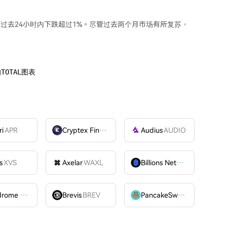
出过去24小时内下跌超过1%。尽管过去两个月市场有所复苏，
TOTAL图表
ri
APR
Cryptex Finance
CTX
Audius
AUDIO
s
XVS
Axelar
WAXL
Billions Network
BILL
Velodrome Finance
VELODROME
Brevis
BREV
PancakeSwap
CAKE