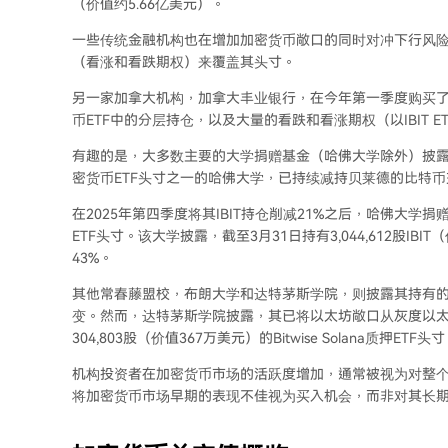
（价值约5.66亿美元）。
一些传统金融机构也在增加加密货币敞口的同时对冲下行风险
（看涨和看跌期权）来覆盖其头寸。
另一家加拿大机构，加拿大丰业银行，在今年第一季度购买了21
币ETF中的分层持仓，以及大量的看跌和看涨期权（以IBIT E
有趣的是，大多数主要的大学捐赠基金（哈佛大学除外）披
密货币ETF头寸之一的哈佛大学，已持续减持贝莱德的比特
在2025年第四季度将其IBIT持仓削减21%之后，哈佛大学捐
ETF头寸。该大学披露，截至3月31日持有3,044,612股IBI
43%。
其他常春藤盟校，布朗大学和达特茅斯学院，则披露其持有的贝莱德I
变。然而，达特茅斯学院披露，其已将以太坊敞口从灰度以太
304,803股（价值367万美元）的Bitwise Solana质押ETF头
机构投资者在加密货币市场的活跃度增加，通常被视为对整
将加密货币市场早期的表现不佳视为买入机会，而非对其长