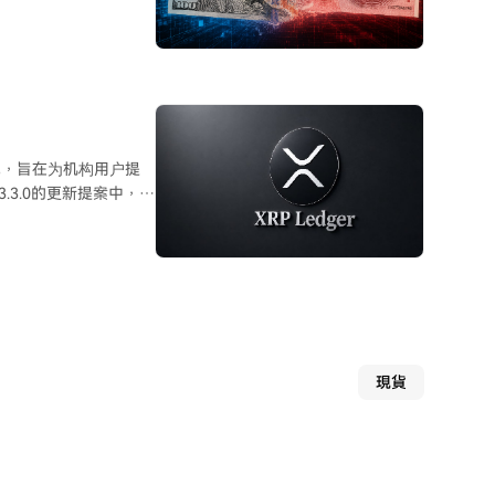
而中国已准备好提供替
月度处理支付金额已相
2012年伊朗被禁用
，CIPS交易量均出现显
机构和1619家间接参与
功能，旨在为机构用户提
.3.0的更新提案中，主
在贸易融资中的占比略
要双边结算工具，但距离
。此举旨在满足机构在
PL上的多用途代币
完全独立的替代。此外，
 系统将采用
本制约，其影响可能比
交易金额。此框架旨在
公开数据中。 据数
3.8亿美元，其中约
現貨
LUSD，XRPL上的代币
al、Archax和法国兴
托和动态多用途交易处
提供赞助、授权管理以