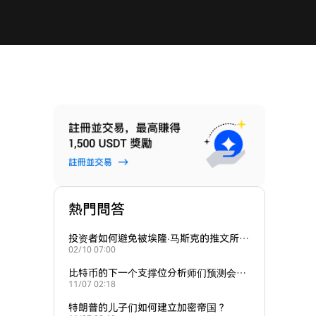
熱門問答
投资者如何避免被埃隆·马斯克的推文所带
02/10 07:00
动的炒作？
比特币的下一个支撑位分析师们预测会在
11/07 02:18
哪里？
特朗普的儿子们如何建立加密帝国？