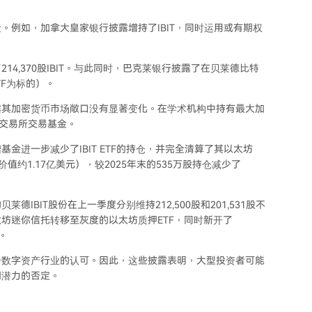
。例如，加拿大皇家银行披露增持了IBIT，同时运用或有期权
4,370股IBIT。与此同时，巴克莱银行披露了在贝莱德比特
TF为标的）。
露其加密货币市场敞口没有显著变化。在学术机构中持有最大加
币交易所交易基金。
赠基金进一步减少了IBIT ETF的持仓，并完全清算了其以太坊
T（价值约1.17亿美元），较2025年末的535万股持仓减少了
BIT股份在上一季度分别维持212,500股和201,531股不
坊迷你信托转移至灰度的以太坊质押ETF，同时新开了
寸。
个数字资产行业的认可。因此，这些披露表明，大型投资者可能
期潜力的否定。