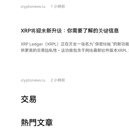
这些行动促使各国寻求绕开美国金融基础设施的结算方式，
cryptonews.ru
1 小時前
代方案——跨境银行间支付系统（CIPS）。 CIPS是中国人民银行推动的、专注于人
民币跨境支付的系统，自2015年启动以来迅猛发展。目前其
当于约7万亿美元。其增长轨迹与国际地缘政治事件紧密相关：
SWIFT、2014年对俄制裁、2022年冻结俄外汇储备等事件后
XRP将迎来新升级：你需要了解的关键信息
著跃升，尤其是2022年后。 据统计，2025年CIPS处理了844.19万笔交易，年总额
约25.55万亿美元。系统网络持续扩大，现有210家直接参与
XRP Ledger（XRPL）正在开发一项名为“保密转账”的新
机构遍布全球。 然而，CIPS的崛起并不等同于人民币已取代美元。2026年6月，人
供更高的交易隐私性。该功能包含于网络最新软件版本XRPL 3
民币在全球支付中的份额仅占3.10%，远低于美元。人民币
要面向市值超过5.3亿美元的代币化资产机构市场。 “保密转账”功能旨在隐藏代币余
高，为8.00%。整体而言，人民币正成为规避制裁风险的重
额和转账金额，同时保持账户和所用代币类型在网络上可见
成为全球储备货币仍有距离。 需注意的是，据行业分析，约80%的CIPS交易仍依赖
区块链上进行交易时所需的更高隐私标准。该功能主要针对XR
SWIFT网络进行报文传递，因此CIPS目前更多是补充而非
（MPT），预期主要应用场景包括基金、债券和其他代币化金融资产。
人民币资本账户未完全开放及汇率管制，仍是其国际化的根
cryptonews.ru
2 小時前
零知识证明等密码学方法来验证交易的有效性，而无需披露
支付系统等技术因素更为深远。
维护网络可验证性的同时，防止敏感的财务信息泄露至区块链的
据统计，目前XRP Ledger上托管的现实世界资产价值约为1
交易
8.457亿美元为Ripple发行的美元稳定币RLUSD。若不包含R
化资产价值仍超过5.3亿美元，发行方包括Ondo、VERT Capit
业银行等金融机构及代币化公司。 除了“保密转账”，XRPL 3.3.0版本还包含了其他
面向企业用户的更新提案，如批量处理、赞助支持、权限委
熱門文章
理（MPT）。这些改进旨在满足批量操作、为第三方交易费