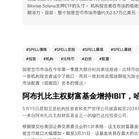
Bitwise Solana质押ETF的头寸。 机构投资者在
期潜力。目前，整个加密货币市场市值约为2.57万亿美元，
#
SPELL價格
#
SPELL定投
#
SPELL暴漲
#
SPELL暴跌
#
报告
#
机构
#
比特币
#
趋势
#
配置
加密货币市场在今年第一季度大部分时间表现艰难，比特币价格
一些机构投资者减少了敞口，而另一些则将此低迷期视为加仓
市场配置（或撤回）资本的情况。
阿布扎比主权财富基金增持IBIT，
5月15日星期五是机构投资者和资产管理公司披露截至202
一来自阿布扎比主权财富基金之一的穆巴达拉投资公司。
根据提交给美国证券交易委员会的13F表格，该主权财富基金透
密货币敞口大幅增加。截至3月31日，该基金将其在最大的比特币ETF