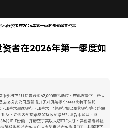
机构投资者在2026年第一季度如何配置资本
资者在2026年第一季度如
币价格在2月初曾跌至62,000美元低位。在此背景下，各大
拉投资公司显著增加了对贝莱德iShares比特币信托
6亿美元。加拿大皇家银行、加拿大丰业银行和巴克莱银行等传统金
与此相反，哈佛大学捐赠基金持续削减其加密货币敞口。继
3%的IBIT份额，并清空了其以太坊ETF头寸。其他常春藤盟
达特茅斯将其以太坊持仓转为灰度以太坊质押ETF，并新建了