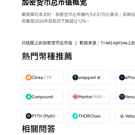
加密货币总市值概览
截至撰写本文时，加密货币总市值约为2.57万亿美元，反映
但截至2026年目前仍下跌超过12%。
日线图上的加密货币总市值 | 数据来源：TradingView上的
熱門幣種推薦
Citrea
CTR
wrapped stUSDT
WSTUSDT
aPrio
Compound
COMP
Mantra
MANTRA
Venu
PYTH (Pyth)
PYTH
THORChain
RUNE
相關問答