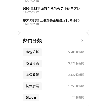
11/07 02:18
埃隆·马斯克如何在他的公司中使用区块链
11/07 02:17
或加密货币？
以太坊的链上激增是否挑战了比特币的主
11/07 02:18
导地位？
熱門分類
市场分析
5,401個新聞
项目动态
3,878個新聞
监管政策
3,332個新聞
技术发展
1,750個新聞
Bitcoin
21個新聞