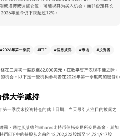
市场的低迷期或增持或调整仓位，可能视其为买入机会，而非否定其长
2026年至今仍下跌超过12%。
#
2026年第一季度
#
ETF
#
信息披露
#
市场
#
投资者
在二月初一度跌至62,000美元。在数字资产表现不佳之际，
的机会。以下是一些机构参与者在2026年第一季度向加密货币
哈佛大学减持
6年第一季度末投资持仓的截止日期。当天最引人注目的披露之
露，通过贝莱德的iShares比特币信托交易所交易基金，其加
中的持股从之前的12,702,323股增至14,721,917股