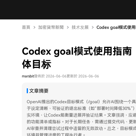
首頁
加密貨幣新聞
技术发展
Codex goal模式
Codex goal模式使用
体目标
marsbit
發佈於 2026-06-06
更新於 2026-06-06
文章摘要
OpenAI推出的Codex目标模式（/goal）允许AI
于设定清晰、可验证的退出标准（如“部署时间降低30%
实环境，让Codex能衡量进展并验证结果。文章强调，应
的功能清单或指标。对于长期任务，需通过提交代码、更
AI审查并清理尝试过程中遗留的无效改动。总之，目标模
环境并管理进度的工程执行者。