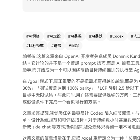
#
AI價格
#
AI定投
#
AI暴漲
#
AI暴跌
#
Codex
#
人
#
目标模式
#
进展
#
追踪
编者按:这篇文章来自 OpenAI 开发者关系成员 Dominik Kunde
结。它讨论的并不是一个普通 prompt 技巧,而是 AI 编程
助手,而开始成为一个可以围绕明确目标持续推进的执行型 Age
在 /goal 模式下,真正重要的不是把需求写得越长越细,而是
30%」「测试覆盖达到 100% parity」「LCP 降到 2.5
目标中无限试错。与此同时,用户还需要提供足够的方向、工具和
或假设条件下完成一个看似可行的方案。
文章尤其提醒,视觉类任务最容易让 Codex 陷入细节泥潭。
单、设计系统规范和可评估指标。对于持续数小时甚至数天的长期任务,
新或 side chat 等方式持续跟踪,避免最终只得到一堆不可
这篇文章的信息增量在于,它把 /goal 重新定义为一种「长