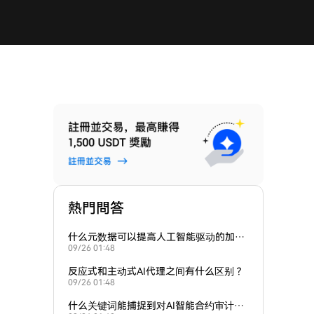
熱門問答
什么元数据可以提高人工智能驱动的加密
09/26 01:48
货币投资组合应用的排名？
反应式和主动式AI代理之间有什么区别？
09/26 01:48
什么关键词能捕捉到对AI智能合约审计的