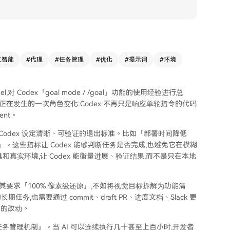
工智能
#
代理
#
任务管理
#
优化
#
提示词
#
环境
l,对 Codex「goal mode / /goal」功能的使用经验进行总
工具正在发生的一次角色变化:Codex 不再只是响应单轮指令的代码
nt。
为 Codex 设定清晰、可验证的退出标准。比如「部署时间降低
 秒以下」。这些指标让 Codex 能够判断任务是否完成,也避免它在模糊
真实环境,让 Codex 能衡量进展、验证结果,而不是只在本地
与其要求「100% 像素级还原」,不如将视觉目标拆解为功能清
也需要通过 commit、draft PR、进度文档、Slack 更
追溯的改动。
期任务管理机制」。当 AI 可以连续执行几十甚至上百小时,开发者