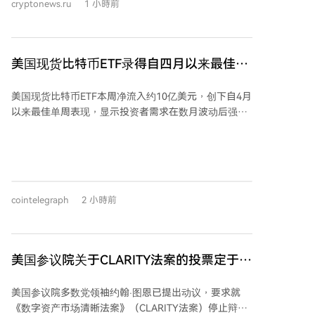
cryptonews.ru
1 小時前
比，预计将产生约598万美元的亏损。相比建仓时的总
价值，其ETH持仓总价值已下降约30%。
美国现货比特币ETF录得自四月以来最佳单
周表现，资金流入达10亿美元
美国现货比特币ETF本周净流入约10亿美元，创下自4月
以来最佳单周表现，显示投资者需求在数月波动后强劲
反弹。分析师指出，这可能是比特币“无声IPO”阶段的
延续，即早期投资者向ETF等机构买家出售持仓，平衡
市场供需。 与此同时，近期硬件钱包Coldcard遭黑客攻
击，导致约1.16亿美元比特币被盗，引发了投资者对自
我托管安全性的担忧。有观点认为，这一事件可能促使
cointelegraph
2 小時前
部分投资者转向现货比特币ETF，以规避自我托管的技
术与安全风险。尽管资金流入与安全事件之间的因果关
系尚未证实，但长期来看，部分资金从冷存储迁移至
ETF的可能性正在增加。
美国参议院关于CLARITY法案的投票定于9
月15日进行
美国参议院多数党领袖约翰·图恩已提出动议，要求就
《数字资产市场清晰法案》（CLARITY法案）停止辩