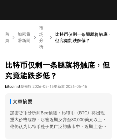
市
首
加密貨
场
比特币仅剩一条腿就将触底，
頁
幣新聞
分
但究竟能跌多低？
析
比特币仅剩一条腿就将触底，但
究竟能跌多低？
bitcoinist
發佈於 2026-05-15
更新於 2026-05-15
文章摘要
加密货币分析师Bee预测，比特币（BTC）将出现
重大价格底部。尽管近期反弹至80,000美元以上，
他仍认为比特币处于更广泛的熊市中，近期上涨可
能只是暂时反弹。与其他分析师认为下跌趋势结束