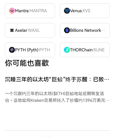
Mantra
MANTRA
Venus
XVS
Axelar
WAXL
Billions Network
BILL
PYTH (Pyth)
PYTH
THORChain
RUNE
你可能也喜歡
沉睡三年的以太坊“巨鲸”终于苏醒：已致数
百万美元亏损
一个沉寂约三年的以太坊($ETH)巨鲸地址近期恢复活
动。该地址向Kraken交易所转入了价值约1396万美元的
7323 ETH。经分析，该地址在2022年2月15日至3月21
日期间，曾以约2723美元的平均价格累计买入
23,834.17 ETH，当时总价值约6490万美元，随后这些
资产被存入Rocket Pool进行质押。 如果该投资者按当
前价格出售这批刚转移的ETH，与2022年的投资成本相