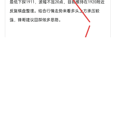
在金融生態中並不提供具體的實
然而，關於具體整合的詳細信息
用性。相反，它被定義為主要用
仍未明確。 重要事件時間表 以
於娛樂和社區活動的代幣。 文化
下是關於數字黃金 ($BITCOIN)
參考：該代幣巧妙地融入了流行
的重要里程碑時間表： 2023：
文化中的元素，以吸引興趣，與
該代幣首次在 Solana 區塊鏈上
迷因愛好者和加密追隨者建立聯
部署，並以其合約地址為標誌。
繫。
2024：數字黃金獲得曝光，因其
HarryPotterObamaSonic10Inu
在去中心化交易所如 PumpSwap
範例展示了迷因幣如何與更傳統
上可供交易，允許用戶以 SOL 進
的加密貨幣項目運作不同，作為
行交易。 2025：該項目見證了
創新的社會構造進入市場，而非
零星的交易活動和社區主導參與
實用資產。
的潛在興趣，儘管截至目前尚未
HarryPotterObamaSonic10Inu
記錄到任何顯著的合作夥伴關係
(ERC-20) 的時間線
或技術進展。 關鍵分析 優勢 可
HarryPotterObamaSonic10Inu
擴展性：基於 Solana 的基礎設
的歷史標誌著幾個值得注意的里
施支持高交易量，這可能增強
程碑： 創建：這個代幣源於一個
$BITCOIN 在各種交易場景中的
病毒式的迷因，捕捉了許多加密
實用性。 可及性：每個代幣潛在
愛好者的想像力。具體的創建日
的低交易價格可能吸引零售投資
期目前並不清楚，凸顯其自然興
者，促進更廣泛的參與，因為存
起。 上架交易所：
在分割所有權的機會。 風險 缺
HarryPotterObamaSonic10Inu
乏透明度：缺乏公眾已知的支持
已經在多個交易所上架，使社區