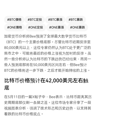
或底部在50,000美元左右的观点不同，Bee预计比
特币价格将跌至更低水平才会开启持续上涨。 5月
11日，Bee在社交平台X上表示，比特币距离达到
其历史周期底部仅“一步之遥”。他的图表分析显
#
BTC價格
#
BTC定投
#
BTC暴漲
#
BTC暴跌
示，自2025年10月创下约126,200美元周期高点
#
ONE價格
#
ONE定投
#
ONE暴漲
#
ONE暴跌
后，比特币在一个更广泛的下降通道内形成了多个
上升通道。在触及约97,855美元的高点后，比特币
加密货币分析师Bee预测了全球最大数字货币比特币
再次暴跌，于2026年2月左右跌至59,900美元，许
（BTC）的一个主要价格底部。尽管比特币
近期反弹至
多人认为这是周期最终底部。此后比特币震荡反
80,000美元以上
，这位专家仍然认为BTC处于更广泛的
弹，近期突破83,000美元后被拒绝。Bee预测，比
熊市之中，可能将最近的价格上涨视为暂时的反弹。虽
特币下一步可能暴跌至约43,035美元，较当前79,0
然一些分析师认为
比特币的下跌趋势已经结束
，而另一
00美元以上的价格下跌超过45%。 Bee指出，熊市
些人预测底部将在50,000美元区间左右，但Bee预计
周期通常持续365天，而当前熊市仅进行了217
BTC的价格将进一步下跌，之后才能开始持续的上涨。
天，因此仍有下行空间。他预计，只有在形成最终
比特币价格预计在42,000美元左右触
底部后，市场才会重启并开始持续复苏，有望在20
27年回升至100,000美元。他强调，尽管近期价格
底
上涨且市场情绪有所转变，但比特币的市场结构仍
在5月11日的一篇X帖子中，Bee
表示
，比特币距离其
历
然严重看跌。
史周期底部
仅剩一条腿之遥。这位市场专家分享了一段
视频图表分析，强调了技术形态和历史趋势，以支持其
看跌的比特币价格观点。