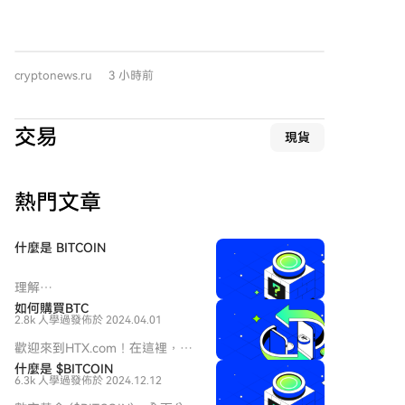
主要面向市值超过5.3亿美元的代币化资产机构市场。
直接参与机构和1619家间接参与机构遍布全球。 然
“保密转账”功能旨在隐藏代币余额和转账金额，同时保
而，CIPS的崛起并不等同于人民币已取代美元。2026年
持账户和所用代币类型在网络上可见。此举旨在满足机
6月，人民币在全球支付中的份额仅占3.10%，远低于美
构在区块链上进行交易时所需的更高隐私标准。该功能
元。人民币在贸易融资中的占比略高，为8.00%。整体
cryptonews.ru
3 小時前
主要针对XRPL上的多用途代币（MPT），预期主要应用
而言，人民币正成为规避制裁风险的重要双边结算工
场景包括基金、债券和其他代币化金融资产。 系统将采
具，但距离成为全球储备货币仍有距离。 需注意的是，
用零知识证明等密码学方法来验证交易的有效性，而无
据行业分析，约80%的CIPS交易仍依赖SWIFT网络进行
交易
現貨
需披露交易金额。此框架旨在维护网络可验证性的同
报文传递，因此CIPS目前更多是补充而非完全独立的替
时，防止敏感的财务信息泄露至区块链的公开数据中。
代。此外，人民币资本账户未完全开放及汇率管制，仍
据数据统计，目前XRP Ledger上托管的现实世界资产价
是其国际化的根本制约，其影响可能比支付系统等技术
熱門文章
值约为13.8亿美元，其中约8.457亿美元为Ripple发行的
因素更为深远。
美元稳定币RLUSD。若不包含RLUSD，XRPL上的代币
化资产价值仍超过5.3亿美元，发行方包括Ondo、VERT
什麼是 BITCOIN
Capital、Archax和法国兴业银行等金融机构及代币化公
司。 除了“保密转账”，XRPL 3.3.0版本还包含了其他面
理解
向企业用户的更新提案，如批量处理、赞助支持、权限
HarryPotterObamaSonic10Inu
如何購買BTC
委托和动态多用途交易处理（MPT）。这些改进旨在满
2.8k 人學過
發佈於 2024.04.01
(ERC-20) 及其在加密空間中的地
足批量操作、为第三方交易费提供赞助、授权管理以及
位 近年來，加密貨幣市場見證了
歡迎來到HTX.com！在這裡，購
动态修改代币等需求。 不过，这些更新尚未在主网激
迷因幣的流行激增，吸引了不僅
買Bitcoin (BTC)變得簡單而便
什麼是 $BITCOIN
是交易者的注意，還有尋求社區
活。要启用这些功能，需要至少80%的XRP Ledger受信
6.3k 人學過
發佈於 2024.12.12
捷。跟隨我們的逐步指南，放心
參與和娛樂價值的人士。在這些
任验证者在两周内持续提供支持。
開始您的加密貨幣之旅。第一