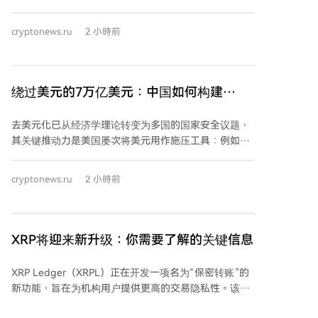
论，该程序性投票定于9月15日举行。投票需获得60票
支持才能推进，因此共和党人需要民主党的支持。 法案
cryptonews.ru
2 小時前
的推进面临主要障碍，包括围绕官员及其家属持有数字
资产利益的道德条款，以及稳定币监管规则的分歧。目
前两党正努力协商一项道德修正案，以解决相关争议。
CLARITY法案被视为美国加密货币监管的关键立法，旨
绕过美元的7万亿美元：中国如何构建
在建立联邦数字资产市场框架，明确证券法与商品法的
SWIFT的替代方案
适用界限，并划分美国证券交易委员会（SEC）和商品
去美元化已从经济学理论转变为多国的国家安全议题，
期货交易委员会（CFTC）的监管职责。 其最终命运取
其关键推动力是美国屡次将美元用作施压工具：例如将
决于9月15日的程序投票结果，以及各方能否在此之前
伊朗踢出SWIFT、对俄制裁以及冻结俄罗斯外汇储备。
就道德条款和稳定币规则达成妥协。该法案的通过将深
这些行动促使各国寻求绕开美国金融基础设施的结算方
cryptonews.ru
2 小時前
刻影响美国数字资产的长期监管格局。
式，而中国已准备好提供替代方案——跨境银行间支付
系统（CIPS）。 CIPS是中国人民银行推动的、专注于人
民币跨境支付的系统，自2015年启动以来迅猛发展。目
前其月度处理支付金额已相当于约7万亿美元。其增长
XRP将迎来新升级：你需要了解的关键信息
轨迹与国际地缘政治事件紧密相关：2012年伊朗被禁用
SWIFT、2014年对俄制裁、2022年冻结俄外汇储备等
XRP Ledger（XRPL）正在开发一项名为“保密转账”的
事件后，CIPS交易量均出现显著跃升，尤其是2022年
新功能，旨在为机构用户提供更高的交易隐私性。该功
后。 据统计，2025年CIPS处理了844.19万笔交易，年
能包含于网络最新软件版本XRPL 3.3.0的更新提案中，
总额约25.55万亿美元。系统网络持续扩大，现有210家