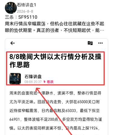
支持者或知名的風險投資。該項
出任何已知的投資基金或顯著的
石锋讲盘1
目似乎運行在一個以社區支持和
組織支持。相反，該項目的生命
2026-8-8
採用為重點的點對點模型上，而
力來自其草根社區，通過集體行
三条：SF95110
不是傳統的資金籌集途徑。其活
動和參與在加密空間促進其增長
周末行情虽窄幅震荡，但机会往往就藏在这些不起
動和流動性主要位於去中心化交
和可持續性。
眼的蛰伏期里。真正的强者，不惧短期起伏，能在
易所（DEXs），如
HarryPotterObamaSonic10Inu
震荡中守住定力，在迷雾中看清方向。锋哥建议当
PumpSwap，而不是已建立的集
(ERC-20) 如何運作？ 作為一種
前关键仍在于等待跌破近期低点来打开进一步下行
中交易平台，進一步突顯其草根
迷因幣，
空间。 从多周期盘面来看
方法。 數字黃金 ($BITCOIN) 如
HarryPotterObamaSonic10Inu
何運作 數字黃金 ($BITCOIN) 的
主要在傳統的資產價值框架之外
運作機制可以根據其區塊鏈設計
運作。以下是幾個定義該項目運
和網絡特徵進行詳細說明： 共識
作方式的獨特方面： 零稅交易：
機制：通過利用 Solana 的獨特
由於交易沒有稅費，使用者可以
歷史證明（PoH）結合權益證明
自由地買賣該代幣，而不必擔心
（PoS）模型，該項目確保高效
隱藏成本。 社區參與：該項目依
的交易驗證，促進網絡的高性
賴於社區互動，利用社交媒體平
能。 代幣經濟學：雖然具體的通
台創造話題並促進參與。討論、
縮機制尚未詳細說明，但巨大的
內容分享及互動是幫助擴展其影
最大代幣供應量暗示它可能適合
響力和加強支持者忠誠度的重要
微交易或尚待定義的利基用例。
元素。 無實用性：需要指出的
互操作性：存在與 Solana 更廣
是，
泛生態系統的整合潛力，包括各
HarryPotterObamaSonic10Inu
種去中心化金融（DeFi）平台。