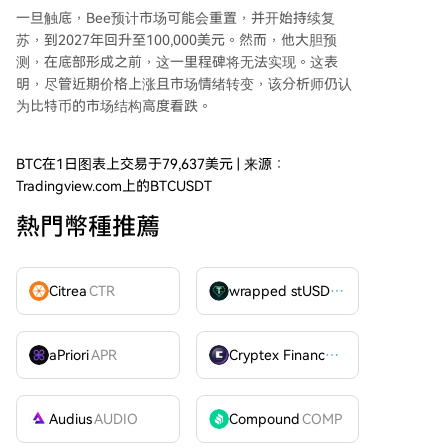
一旦触底，Bee预计市场可能会重置，并开始持续复
苏，到2027年回升至100,000美元。然而，他大胆预
测，在底部形成之前，这一里程碑将无法实现。这表
明，尽管近期价格上涨且市场情绪转变，该分析师仍认
为
比特币的市场结构高度看跌
。
BTC在1日图表上交易于79,637美元 | 来源：
Tradingview.com上的BTCUSDT
熱門幣種推薦
Citrea
CTR
wrapped stUSDT
WSTUSDT
aPriori
APR
Cryptex Finance
CTX
Audius
AUDIO
Compound
COMP