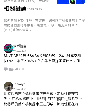
數字黃金 ($BITCOIN)：全面分析
獨特的代幣中，有一個有趣的項
步：創建您的HTX帳戶使用您的
數字黃金 ($BITCOIN) 介紹 數字
目
相關討論
Email、手機號碼在HTX註冊一個
533 人學過
發佈於 2025.05.13
黃金 ($BITCOIN) 是一個基於區
HarryPotterObamaSonic10Inu
免費帳戶。體驗無憂的註冊過程
塊鏈的項目，運行於 Solana 網
(ERC-20)，它將文化參考融入加
並解鎖所有平台功能。立即註冊
絡，旨在將傳統貴金屬的特徵與
歡迎來到 HTX 社群。在這裡，您可以了解最新的平台發
密貨幣的織造中。本文深入探討
第二步：前往買幣頁面，選擇您
去中心化技術的創新相結合。雖
展動態並獲得專業的市場意見。 以下是用戶對 BTC
HarryPotterObamaSonic10Inu
的支付方式信用卡/金融卡購買：
然它與比特幣同名，常被稱為
(BTC)幣價的意見。
的關鍵方面，探索其機制、以社
使用您的Visa或Mastercard即時
「數字黃金」，因其被視為價值
區為驅動的精神，以及其與更廣
購買Bitcoin (BTC)。餘額購買：
儲存工具，但數字黃金是一個獨
泛的加密生態的互動。
使用您HTX帳戶餘額中的資金進
立的代幣，旨在於 Web3 生態系
HarryPotterObamaSonic10Inu
云币智富
行無縫交易。第三方購買：探索
統中創造一個獨特的生態系。其
(ERC-20) 是什麼？ 正如其名所
諸如Google Pay或Apple Pay等
2026-8-8
目標是將自己定位為一個可行的
示，
$NVDAB 这波从$6.36拉到$6.59，24小时成交额
流行支付方式以增加便利性。
替代數字資產，儘管有關其應用
HarryPotterObamaSonic10Inu
C2C購買：在HTX平台上直接與
$37M，涨了2.06%。放在牛市里这不算什么，但如
和功能的具體細節仍在發展中。
是一種建立在以太坊區塊鏈上的
其他用戶交易。HTX 場外交易
果你经历过2022年，你会知道这种“温和波动”有多
什麼是數字黃金 ($BITCOIN)？
迷因幣，按照 ERC-20 標準分
3
7
分享
(OTC) 購買：為大量交易者提供
珍贵。那年LUNA崩盘前，AVAX还在
數字黃金 ($BITCOIN) 是一個專
類。與強調實用性或投資潛力的
個性化服務和競爭性匯率。第三
門為 Solana 區塊鏈設計的加密
傳統加密貨幣不同，這項代幣依
步：存儲您的Bitcoin (BTC)購買
貨幣代幣。與比特幣提供廣泛認
賴於娛樂價值和其社區的力量。
Tasmiya
Bitcoin (BTC)後，將其存儲在您
可的價值儲存角色不同，這個代
該項目旨在促進一個讓互動用戶
的HTX帳戶中。您也可以透過區
2026-8-8
幣似乎更專注於更廣泛的應用和
可以聚在一起、分享想法和參與
比特币的首个机构熊市正在形成，流动性正在流
塊鏈轉帳將其發送到其他地址或
特徵。值得注意的方面包括： 區
受不同文化現象啟發的活動的環
者用於交易其他加密貨幣。第四
失。 在机构熊市中，比特币ETF的赎回过程几乎乏
塊鏈基礎設施：該代幣建立在
境。
步：交易Bitcoin (BTC)在HTX的
味至极。
比特币的首个机构熊市正在形成，流动性正在流
Solana 區塊鏈上，以其處理高速