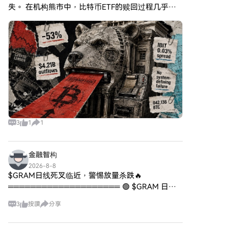
HarryPotterObamaSonic10Inu
現貨市場輕鬆交易Bitcoin
失。 在机构熊市中，比特币ETF的赎回过程几乎乏
和低成本交易的能力而聞名。 供
的一個顯著特點是其 交易零稅。
(BTC)。前往您的帳戶，選擇交
味至极。投资者卖出份额，授权参与者将大量比特
應動態：數字黃金的最大供應量
這一引人注目的元素旨在鼓勵交
易對，執行交易，並即時監控。
上限為 100 萬兆代幣（100P
币返还给信托，基金则支付现金或转移比特币。基
易和社區參與，無需擔心可能會
HTX為初學者和經驗豐富的交易
$BITCOIN），儘管有關其流通供
金资产缩水，但份额仍维
阻礙小型交易者的額外費用。該
者提供了友好的用戶體驗。
應的詳細信息目前尚未披露。 實
幣的總供應量定為十億個代幣，
用性：雖然具體功能尚未明確說
這一數字標示其意圖在社區內保
明，但有跡象表明該代幣可能被
持較大的流通量。
用於各種應用，可能涉及去中心
HarryPotterObamaSonic10Inu
化應用（dApps）或資產代幣化
(ERC-20) 的創建者
策略。 誰是數字黃金
HarryPotterObamaSonic10Inu
($BITCOIN) 的創建者？ 目前，
的起源有些神秘；對創建者的具
數字黃金 ($BITCOIN) 的創建者
體資訊尚不清楚。這個代幣的開
3
1
1
和開發團隊的身份仍然是 未知
發缺乏可識別的團隊或明確的藍
的。這種情況在許多創新項目中
圖，這在迷因幣領域並不罕見。
是典型的，特別是那些與去中心
相反，該項目是自然產生的，其
金融智构
化金融和迷因幣現象相關的項
進展主要依賴於社區的熱情和參
2026-8-8
目。雖然這種匿名性可能促進社
與。
$GRAM日线死叉临近，警惕放量杀跌🔥
區驅動的文化，但也加劇了對治
HarryPotterObamaSonic10Inu
════════════════════ 🟢 $GRAM 日线
理和問責制的擔憂。 誰是數字黃
(ERC-20) 的投資者 關於外部投
空头信号 ⚠️技术面：ADX飙到51，趋势很强但别追
金 ($BITCOIN) 的投資者？ 可用
資和支持，
3
按讚
分享
高，小心回调。MACD零下死叉，空头还在加码
的信息顯示，數字黃金
HarryPotterObamaSonic10Inu
($BITCOIN) 沒有任何已知的機構
亦保持模稜兩可。該代幣並未列