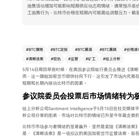
抛售活动增加可能影响短期供应动态和情绪，通常预示着价
工抛售行为，比特币价格在短期内可能面临调整压力。截至发稿
#
BTC價格
#
BTC定投
#
BTC暴漲
#
BTC暴跌
#
价格波
#
清晰法案
#
狂热
#
监管
#
矿工
#
链上分析
5月14日周四早些时候，在美国参议院银行委员会推进《清晰法案》
而，这一旗舰加密货币很快转向下行，这引发了市场内究竟
短期和长期内驱动比特币的因素。
参议院委员会投票后市场情绪转为
链上分析公司Santiment Intelligence于5月15
析公司分享的图表，市场对比特币的情绪已升至今年最贪婪
比特币市场参与者情绪的显著飙升，显然是紧随《清晰法案》
是，《清晰法案》是一项拟议的美国加密货币监管法案，旨