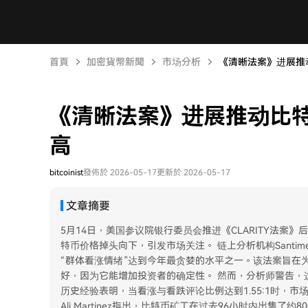
首頁
加密貨幣新聞
市场分析
《清晰法案》进展推
《清晰法案》进展推动比特
高
bitcoinist
發佈於 2026-05-17
更新於 2026-05-17
文章摘要
5月14日，美国参议院银行委员会推进《CLARITY法案
特币价格掉头向下，引发市场关注。 链上分析机构Santi
“群体看涨情绪”达到今年最贪婪的水平之一。该法案旨在
好，因为它能增加投资者的确定性。 然而，分析师警告，
历史经验表明，当看涨与看跌评论比例达到1.55:1时，
Ali Martinez指出，比特币矿工在过去96小时内出售了