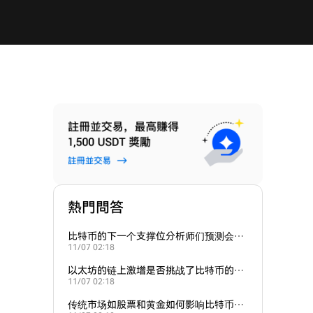
熱門問答
比特币的下一个支撑位分析师们预测会在
11/07 02:18
哪里？
以太坊的链上激增是否挑战了比特币的主
11/07 02:18
导地位？
传统市场如股票和黄金如何影响比特币的