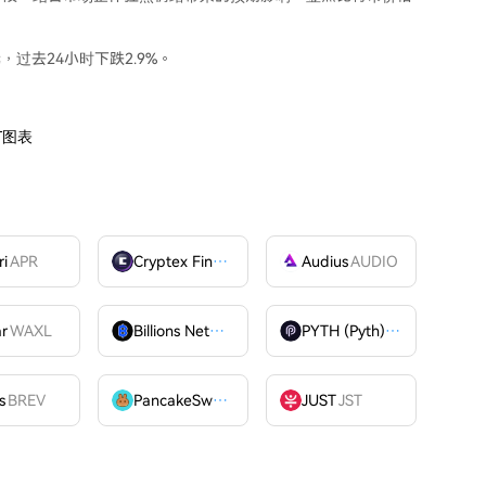
元，过去24小时下跌2.9%。
T图表
ri
APR
Cryptex Finance
CTX
Audius
AUDIO
ar
WAXL
Billions Network
BILL
PYTH (Pyth)
PYTH
OME
s
BREV
PancakeSwap
CAKE
JUST
JST