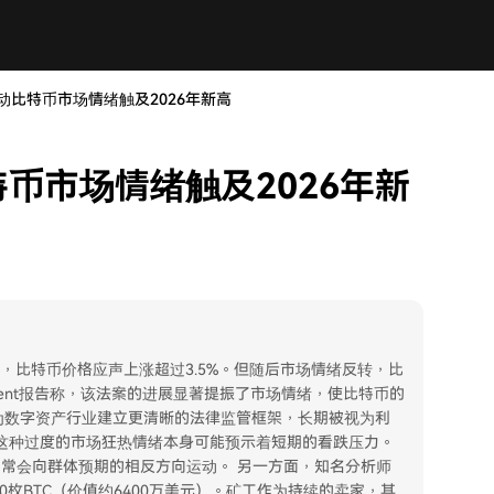
动比特币市场情绪触及2026年新高
币市场情绪触及2026年新
》后，比特币价格应声上涨超过3.5%。但随后市场情绪反转，比
ment报告称，该法案的进展显著提振了市场情绪，使比特币的
为数字资产行业建立更清晰的法律监管框架，长期被视为利
这种过度的市场狂热情绪本身可能预示着短期的看跌压力。
市场常会向群体预期的相反方向运动。 另一方面，知名分析师
约800枚BTC（价值约6400万美元）。矿工作为持续的卖家，其