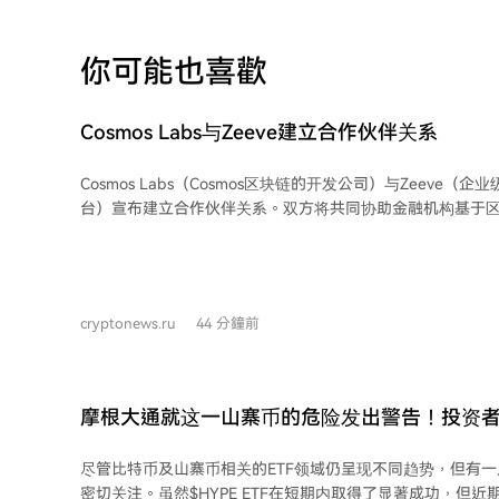
你可能也喜歡
Cosmos Labs与Zeeve建立合作伙伴关系
Cosmos Labs（Cosmos区块链的开发公司）与Zeeve（
台）宣布建立合作伙伴关系。双方将共同协助金融机构基于
存款和数字资产项目。 合作中，Cosmos将作为底层基础，负责账本记录和资产发
行；而Zeeve则将专注于网络的部署与管理、数据迁移支持
运行节点及验证器，并通过其隐私层工具提供隐私保护。 此次合作旨在简化代币化
资产的发行流程，并支持开发符合分布式账本技术的应用程
cryptonews.ru
44 分鐘前
机构对可靠性、安全性和隐私性的严格要求。
摩根大通就这一山寨币的危险发出警告！投资
在此
尽管比特币及山寨币相关的ETF领域仍呈现不同趋势，但有一
密切关注。虽然$HYPE ETF在短期内取得了显著成功，但