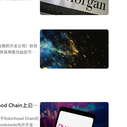
未来的竞争力产生了更
大通的分析师在报告中
争力提出了关注。该银行
临夺取市场份额的重大挑
基础设施的开发公司）联合
初延续，这可能表明投
行，并采用美元稳定币
F在接下来时期的资金流入能
构成投资
用与Lightspark
功能整合在单一的可编
控与交易处理平台。
ood Chain上启动
obinhood Chain区