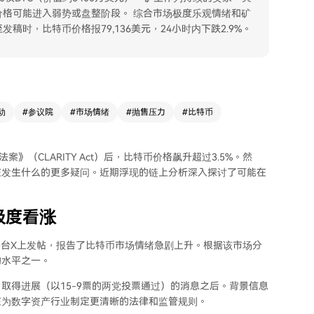
格可能进入弱势或盘整阶段。 综合市场极度乐观情绪和矿
时，比特币价格报79,136美元，24小时内下跌2.9%。
动
#
参议院
#
市场情绪
#
抛售压力
#
比特币
（CLARITY Act）后，比特币价格飙升超过3.5%。然
在发生什么的更多疑问。近期浮现的链上分析深入探讨了可能在
极度看涨
日在社交媒体平台X上发帖，报告了比特币市场情绪急剧上升。根据该市场分
的水平之一。
取得进展（以15-9票的两党投票通过）的消息之后。背景信息
在为数字资产行业制定更清晰的法律和监管规则。