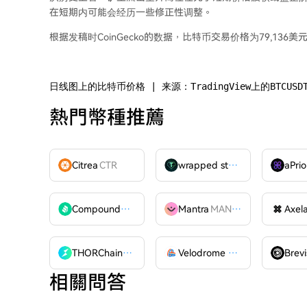
在短期内可能会经历一些修正性调整。
根据发稿时CoinGecko的数据，比特币交易价格为79,136美
日线图上的比特币价格 | 来源：TradingView上的BTCUSD
熱門幣種推薦
Citrea
CTR
wrapped stUSDT
WSTUSDT
aPrio
Compound
COMP
Mantra
MANTRA
Axel
THORChain
RUNE
Velodrome Finance
VELODR
Brevi
相關問答