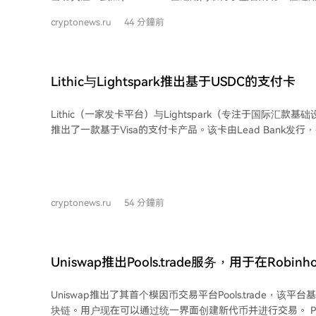
缓。 摩根大通指出，投资于Hyperliquid原生代币$HYPE的ETF在7月和8月初的资金
cryptonews.ru
44 分鐘前
流入速度已经减慢。该银行认为，这表明投资者对于$HYPE
多疑问。 数据显示，$HYPE ETF在5月和6月的资金流入量曾是除比特币ETF外最高
的加密货币ETF之一，但这一积极态势在7月开始转变。摩根
不仅强调了ETF资金流入放缓，更对Hyperliquid的长期竞
Lithic与Lightspark推出基于USDC的支付卡
预测，像Hyperliquid这样的去中心化交易平台未来可能面
战。 分析师认为，$HYPE ETF资金流入放缓并不意味着机构投资者的需求完全消
Lithic（一家发卡平台）与Lightspark（专注于国际汇款
失。然而，在5月和6月展现的强劲增长势头未能在7月及8月
推出了一款基于Visa的支付卡产品。该卡由Lead Bank发
资者对Hyperliquid正变得更加谨慎。因此，$HYPE ET
USDC进行结算。 USDC结算机制直接集成在Lightspark平台内。用户的资金以稳定
否加速，将是衡量市场对其竞争力担忧是否减轻的一个重要指标。 *本文不
币形式存储，并在支付时自动兑换为当地货币。这使得新产品能够利
建议。
整个支付网络相同的结算基础设施。 Lithic则通过其Authorization Intelligence系统
负责交易处理。该系统将支付授权、设备验证和反欺诈保护
cryptonews.ru
54 分鐘前
程基础设施中。 简而言之，此次合作推出了一款以USDC为底层结算资产的Visa卡，
结合了Lightspark的实时兑换结算能力和Lithic的智能风
Uniswap推出Pools.trade服务，用于在Robinh
Meme币
Uniswap推出了其首个模因币交易平台Pools.trade，该平台基于R
块链。用户现在可以通过统一界面创建新代币并进行交易。 Pools.trade允许开发者