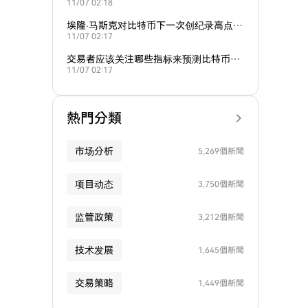
11/07 02:18
走势？
埃隆·马斯克对比特币下一次创纪录高点的
11/07 02:17
预测是什么？
交易者应该关注哪些指标来预测比特币的
11/07 02:17
下一步走势？
熱門分類
市场分析
5,269個新聞
项目动态
3,750個新聞
监管政策
3,212個新聞
技术发展
1,645個新聞
交易策略
1,449個新聞