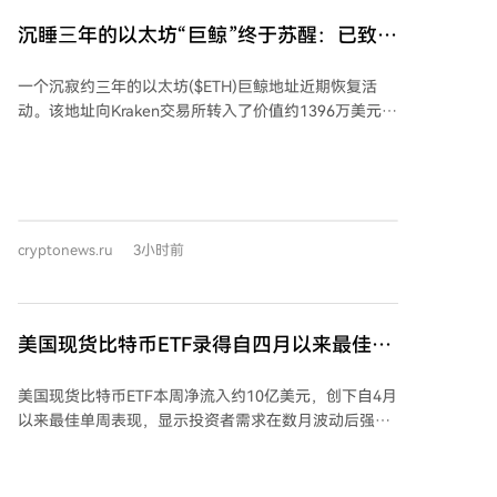
入。 他还指出，模因币活动是对区块链网络的重要压力
沉睡三年的以太坊“巨鲸”终于苏醒：已致数
测试，能在高负荷下检验网络的可扩展性、低交易成
百万美元亏损
本、快速达成共识和可靠性。这种能力对未来稳定币的
一个沉寂约三年的以太坊($ETH)巨鲸地址近期恢复活
广泛采用至关重要，因为区块链网络需要能高效处理从
动。该地址向Kraken交易所转入了价值约1396万美元的
数百万美元的大额转账到几美元的小额支付。 马切拉里
7323 ETH。经分析，该地址在2022年2月15日至3月21
认为，在加密资产决策中运用常识并采取主动方法，能
日期间，曾以约2723美元的平均价格累计买入
比其他资产类别创造更大价值。他同时预计，加密ETF
23,834.17 ETH，当时总价值约6490万美元，随后这些
市场将很快出现更细分的子类别。 *本文不构成投资建
资产被存入Rocket Pool进行质押。 如果该投资者按当
议。
前价格出售这批刚转移的ETH，与2022年的投资成本相
cryptonews.ru
3小时前
比，预计将产生约598万美元的亏损。相比建仓时的总
价值，其ETH持仓总价值已下降约30%。
美国现货比特币ETF录得自四月以来最佳单
周表现，资金流入达10亿美元
美国现货比特币ETF本周净流入约10亿美元，创下自4月
以来最佳单周表现，显示投资者需求在数月波动后强劲
反弹。分析师指出，这可能是比特币“无声IPO”阶段的
延续，即早期投资者向ETF等机构买家出售持仓，平衡
市场供需。 与此同时，近期硬件钱包Coldcard遭黑客攻