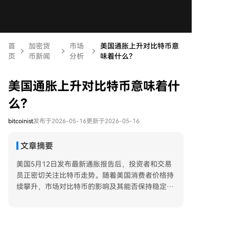
首
加密货
市场
美国通胀上升对比特币意
页
币新闻
分析
味着什么？
美国通胀上升对比特币意味着什
么？
bitcoinist
发布于2026-05-16
更新于2026-05-16
文章摘要
美国5月12日发布最新通胀报告后，投资者和交易
员正密切关注比特币走势。随着美国消费者价格持
续攀升，市场对比特币的影响及其能否保持稳定产
生疑问。4月份消费者价格指数（CPI）同比上涨3.
8%，为2023年5月以来的最高水平。通常，通胀上
升会迫使美联储维持高利率，使得比特币等风险资