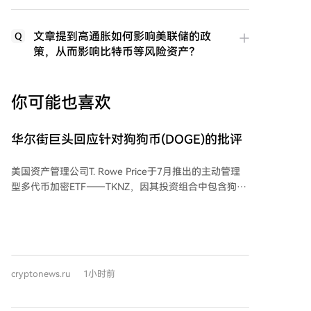
文章提到高通胀如何影响美联储的政
Q
策，从而影响比特币等风险资产？
你可能也喜欢
华尔街巨头回应针对狗狗币(DOGE)的批评
美国资产管理公司T. Rowe Price于7月推出的主动管理
型多代币加密ETF——TKNZ，因其投资组合中包含狗狗
币（DOGE）而受到关注。该基金约60%的资产配置于
比特币和以太坊，同时将约1.26%的仓位分配给了包括
狗狗币在内的模因币类别。 T. Rowe Price数字资产部门
主管布卢·马切拉里解释称，这是其主动管理策略的一部
分。他认为，不应仅因模因币“看起来不严肃”就将其排
cryptonews.ru
1小时前
除在外，尤其是那些已达到一定历史地位和市值的币
种。马切拉里强调，若一种加密资产能展现出强劲的价
格动能或有助于提升投资组合回报，就应考虑将其纳