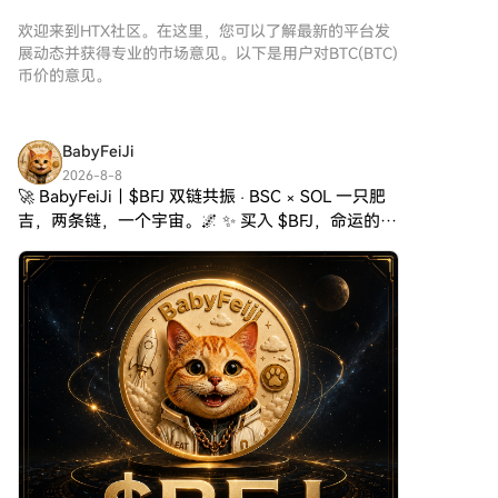
因素更为深远。
构、交易行为演化，以及重点受
欢迎来到HTX社区。在这里，您可以了解最新的平台发
益赛道五大维度，全面解析此轮
展动态并获得专业的市场意见。以下是用户对BTC(BTC)
BTC再创新高的深层逻辑，并前
币价的意见。
瞻下半年市场的潜在趋势。
BabyFeiJi
2026-8-8
🚀 BabyFeiJi｜$BFJ 双链共振 · BSC × SOL 一只肥
吉，两条链，一个宇宙。🌌 ✨ 买入 $BFJ，命运的齿
轮就此转动。 🟡 BSC 0x393e4d0ff9c3e967d0ed1