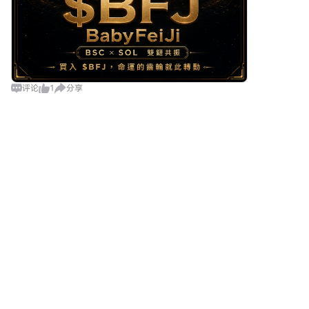
评论
1
分享
云币探路
2026-8-8
⚡ 快讯：盘面热点继续向“AI偏强、跨链偏稳”分化，
FET率先贴近日内高位，BNC则守在震荡区间上沿附
近，短线资金关注点正在往强势一侧集中。 🎯 核心
评论
点赞
分享
看点： 1. FET 现报 $0.1381，24h
云币先锋
2026-8-8
$ATOM 挂单簿浅得像一层纸，几万U就能把盘子砸
个底朝天！DEX刚出完漏洞，这种薄盘流动性陷阱
里你图它涨，庄家图的却是你的本金，滑点能直接