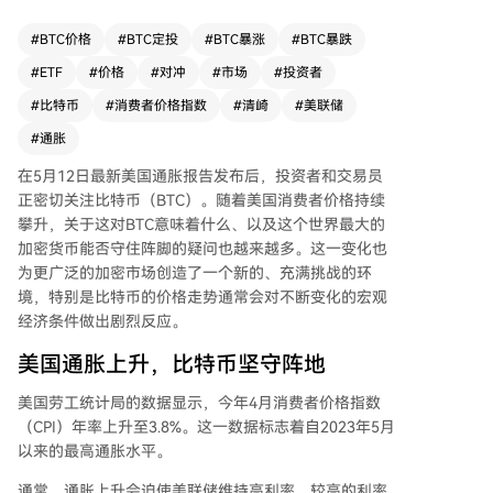
产相对于债券的吸引力下降。然而，尽管通胀飙
升，比特币价格仅小幅下跌约1-1.5%，随后稳定在
#
BTC价格
#
BTC定投
#
BTC暴涨
#
BTC暴跌
81,000美元区间。此次通胀上涨主要源于美伊冲突
#
ETF
#
价格
#
对冲
#
市场
#
投资者
引发的能源价格冲击，导致月度通胀上升0.6%。与
此同时，10年期美国国债收益率攀升超过4个基点
#
比特币
#
消费者价格指数
#
清崎
#
美联储
至4.459%，美国现货比特币ETF在5月12日单日净
#
通胀
流出超过2.33亿美元。尽管如此，比特币价格仍表
现出相对韧性，市场主导地位保持稳定，显示其作
在5月12日最新美国通胀报告发布后，投资者和交易员
为潜在通胀对冲工具的属性仍被部分投资者认可。
正密切关注比特币（BTC）。随着美国消费者价格持续
金融专家、《富爸爸穷爸爸》作者罗伯特·清崎近
攀升，关于这对BTC意味着什么、以及这个世界最大的
期敦促投资者通过购买比特币来对冲通胀风险。他
加密货币能否守住阵脚的疑问也越来越多。这一变化也
指出，只要伊朗战争持续，油价和通胀将继续上
为更广泛的加密市场创造了一个新的、充满挑战的环
升，加之美国高达约34万亿美元的债务迫使政府印
境，特别是比特币的价格走势通常会对
不断变化的宏观
钞，将进一步推高通胀。他建议投资者投资黄金、
经济条件
做出剧烈反应。
白银、比特币和以太坊等“真实货币”以保护购买
美国通胀上升，比特币坚守阵地
力。
美国劳工统计局的数据
显示
，今年4月
消费者价格指数
（CPI）年率
上升至3.8%。这一数据标志着自2023年5月
以来的最高通胀水平。
通常，通胀上升会迫使美联储
维持高利率
。较高的利率