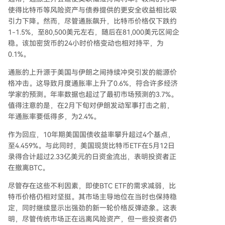
使得比特币等风险资产与债券提供的更安全收益相比吸
引力下降。然而，尽管通胀飙升，比特币价格仅下跌约
1-1.5%，至80,500美元左右，随后在81,000美元区间企
稳。该加密货币的24小时价格变动也相对持平，为
0.1%。
通胀的上升源于美国与伊朗之间持续冲突引发的
能源价
格冲击
。这导致月度通胀率上升了0.6%，符合许多经济
学家的预测。年率数据也超过了最初市场预测的3.7%。
值得注意的是，在2月下旬
对伊朗发动军事打击
之前，
年通胀率要低得多，为2.4%。
作为回应，10年期美国国债收益率攀升超过4个基点，
至4.459%。与此同时，
美国现货比特币ETF
在5月12日
录得合计超过2.33亿美元的日资金流出，表明投资者正
在撤离BTC。
尽管存在这些不利因素，即使BTC ETF的需求减弱，
比
特币价格仍相对坚挺
。其市场主导地位在当时也保持稳
定，同时继续显示出强劲的新一轮价格反弹迹象。这表
明，尽管传统市场正在远离风险资产，但一些投资者仍