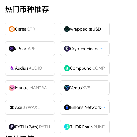
热门币种推荐
Citrea
CTR
wrapped stUSDT
WSTUSDT
aPriori
APR
Cryptex Finance
CTX
Audius
AUDIO
Compound
COMP
Mantra
MANTRA
Venus
XVS
Axelar
WAXL
Billions Network
BILL
PYTH (Pyth)
PYTH
THORChain
RUNE