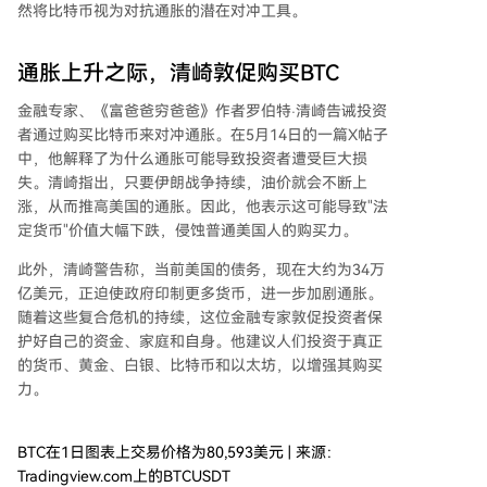
然将比特币视为
对抗通胀的潜在对冲工具
。
通胀上升之际，清崎敦促购买BTC
金融专家、《富爸爸穷爸爸》作者罗伯特·清崎
告诫
投资
者通过
购买比特币来对冲通胀
。在5月14日的一篇X帖子
中，他解释了为什么通胀可能导致投资者遭受巨大损
失。清崎指出，只要伊朗战争持续，油价就会不断上
涨，从而推高美国的通胀。因此，他表示这可能导致"法
定货币"价值大幅下跌，侵蚀普通美国人的购买力。
此外，清崎警告称，
当前美国的债务
，现在大约为34万
亿美元，正迫使政府印制更多货币，进一步加剧通胀。
随着这些复合危机的持续，这位金融专家敦促投资者保
护好自己的资金、家庭和自身。他建议人们投资于真正
的货币、黄金、白银、比特币和以太坊，以增强其购买
力。
BTC在1日图表上交易价格为80,593美元 | 来源：
Tradingview.com上的BTCUSDT