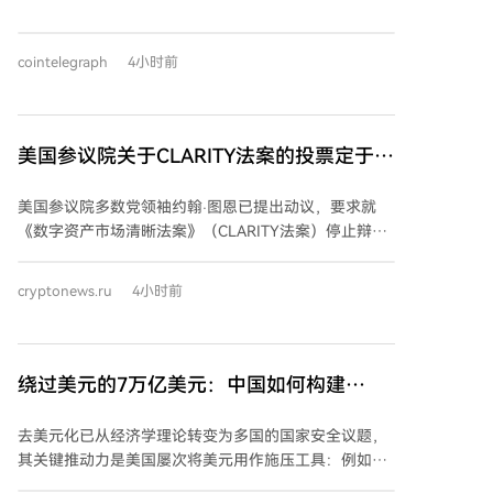
击，导致约1.16亿美元比特币被盗，引发了投资者对自
我托管安全性的担忧。有观点认为，这一事件可能促使
cointelegraph
4小时前
部分投资者转向现货比特币ETF，以规避自我托管的技
术与安全风险。尽管资金流入与安全事件之间的因果关
系尚未证实，但长期来看，部分资金从冷存储迁移至
ETF的可能性正在增加。
美国参议院关于CLARITY法案的投票定于9
月15日进行
美国参议院多数党领袖约翰·图恩已提出动议，要求就
《数字资产市场清晰法案》（CLARITY法案）停止辩
论，该程序性投票定于9月15日举行。投票需获得60票
支持才能推进，因此共和党人需要民主党的支持。 法案
cryptonews.ru
4小时前
的推进面临主要障碍，包括围绕官员及其家属持有数字
资产利益的道德条款，以及稳定币监管规则的分歧。目
前两党正努力协商一项道德修正案，以解决相关争议。
CLARITY法案被视为美国加密货币监管的关键立法，旨
绕过美元的7万亿美元：中国如何构建
在建立联邦数字资产市场框架，明确证券法与商品法的
SWIFT的替代方案
适用界限，并划分美国证券交易委员会（SEC）和商品
去美元化已从经济学理论转变为多国的国家安全议题，
期货交易委员会（CFTC）的监管职责。 其最终命运取
其关键推动力是美国屡次将美元用作施压工具：例如将
决于9月15日的程序投票结果，以及各方能否在此之前
伊朗踢出SWIFT、对俄制裁以及冻结俄罗斯外汇储备。