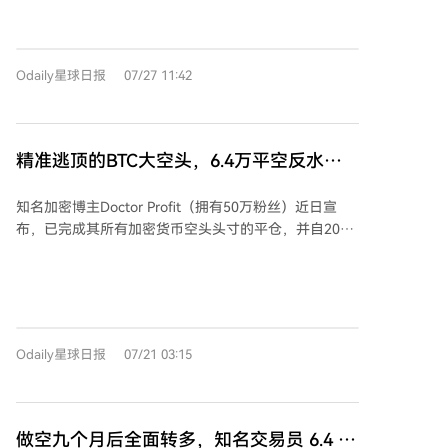
冠上的明珠”，预计未来几年营收和利润将高速增长。东
北证券的观点相对保守，通过多种估值方法测算，目标
市值区间在3.2至5.7万亿元之间。 分析指出，长鑫的快
Odaily星球日报
07/27 11:42
速增长部分得益于三星、SK海力士等巨头将产能转向高
端AI存储（如HBM），导致传统DRAM市场出现供应缺
口，长鑫借此填补了中低端需求。但目前其产能规模仍
远小于头部厂商，且受限于先进设备出口管制，短期内
精准逃顶的BTC大空头，6.4万平空反水做
难以进军利润丰厚的HBM市场，全球存储短缺格局预计
多
将持续。 链上数据显示，在上市前夜，美国和中国的钱
知名加密博主Doctor Profit（拥有50万粉丝）近日宣
包地址整体看多长鑫，而韩国标签的钱包则成为做空主
布，已完成其所有加密货币空头头寸的平仓，并自2025
力。 市场仍有观点看好其短期涨势，理由包括流通盘比
年9月逃顶以来首次重新买入比特币现货。其买入价为
例低、内存行业处于超级周期、以及其作为A股稀缺龙
6.4万美元，作为长期头寸，并计划在5.4万至6.4万美元
头的溢价效应等。同时，公司创始人宣布将把部分财富
区间内开启为期20天的定投，每日投入5%的计划资金。
作为奖金分配给员工。
Doctor Profit解释此次“空转多”的原因有三：一是市场
情绪已极度悲观，散户普遍等待4-5万美元的“四年周期
Odaily星球日报
07/21 03:15
底部”，而他选择“抢跑”，认为底部可能提前到来；二是
比特币正经历结构性巨变，如《CLARITY法案》推进、
贝莱德等巨头参与代币化试点，机构资本加速入场，这
些因素正在瓦解引发更深崩盘的条件；三是加密熊市已
做空九个月后全面转多，知名交易员 6.4 万