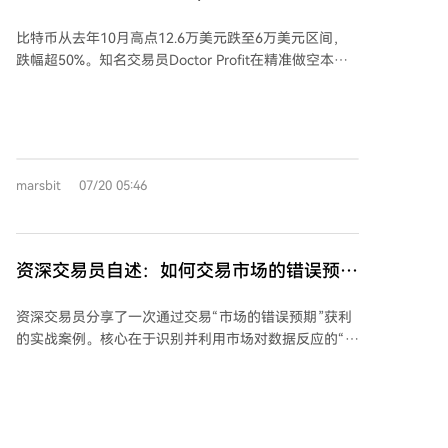
持续九个月，估值大幅调整，而股市可能见顶，资金或
附近建仓比特币，加密市场多空分歧加剧
从高估股市流向低估的加密市场。 他特别指出，当市场
比特币从去年10月高点12.6万美元跌至6万美元区间，
共识过于一致地等待某个价位时（如4-5万美元），该
跌幅超50%。知名交易员Doctor Profit在精准做空本轮
价位往往难以触及。基于当前结构性转变，他认为本轮
下跌后，于7月19日宣布全面平空，并以64000美元入
周期可能看不到4-5万美元的比特币。Doctor Profit强
场做多比特币现货。他认为，CLARITY法案、机构代币
调，优秀交易者应根据现实变化调整策略，这也是他选
化试点等结构性变量正在改写四年周期剧本，底部可能
择在当前逆势建仓、而非跟随大众等待“完美底部”的原
提前到来，而非市场共识的9月或10月。 链上分析师
因。
gumsays提供了技术面支持，指出比特币周线看涨背离
marsbit
07/20 05:46
已持续147天，接近2022年触底前的161天。他认为在6
万至6.4万美元区间买入已具备价值。 然而，周期研究
者Jake Pahor基于历史数据分析提出反对意见。他梳理
2014年以来每轮熊市底部的三项共同特征：约12个月的
资深交易员自述：如何交易市场的错误预
时间跨度、风险评分持续低于20、价格跌破实现价格
期？
（约53000美元）。截至目前，本轮周期在这三项条件
资深交易员分享了一次通过交易“市场的错误预期”获利
上均未满足，因此他认为底部尚未确认。 市场多空分歧
的实战案例。核心在于识别并利用市场对数据反应的“传
加剧，核心争议在于ETF等新进买方力量及监管进展能
导预期错误”。 案例中，市场看到疲软的CPI数据后，乐
否使本轮周期脱离历史模板。Doctor Profit押注“提前布
观预期货币政策将全面放松，尤其是长期资金成本会下
局”，而Jake Pahor则采取系统化定投并保留更大仓位等
降，从而推高纳斯达克指数（NQ）。然而，交易员观察
待更明确的底部信号。目前比特币报价约64800美元，
到，虽然短期利率下降，但代表长期资金成本的30年期
位于200周均线支撑上方，市场情绪处于极度恐惧。