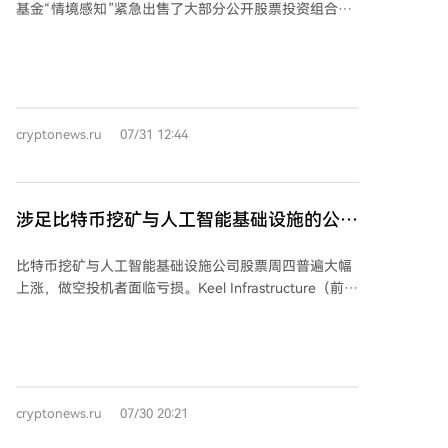
基金“情境感知”紧急出售了大部分公开股票投资组合。
出的核心问题——如财报粉饰、结构性风险等，而非简
CNBC报道称，此次出售的交易对手是肯·格里芬的城堡
单跟随其具体操作。判断风险方向需要扎实研究，但精
投资，该机构以折扣价购买了这批资产，交易在一夜之
准把握时机则更多取决于市场情绪与随机催化剂。
间达成，高盛等大行协助组织。 据报道，该基金同时受
到双重打击：对AI基础设施公司（如Nebius Group、
Sandisk等）的投资大幅下跌超35%，同时其做空部分软
cryptonews.ru
07/31 12:44
件公司（如Adobe）的仓位也出现亏损。由于基金使用
杠杆，股价下跌导致抵押品贬值，引发了主要经纪商的
追加保证金要求。 截至6月底，该基金曾报告年内回报
率达439%，但到7月底亏损已扩大至约67%。出售后，
涉足比特币挖矿与人工智能基础设施的公司
基金仍持有约100亿美元资产，包括非公开投资（如对
股价飙升，开空头投机者蒙受损失
Anthropic的持股）。交易消息传出后，其曾持仓的多家
比特币挖矿与人工智能基础设施公司股票周四普遍大幅
比特币矿企股票（如IREN、Bitdeer等）在7月30日收盘
上涨，做空投机者面临亏损。Keel Infrastructure（前身
时普遍上涨18%-30%。
为Bitfarms）领涨29.13%，Nebius Group、Cipher
Digital、IREN Limited等数十家公司股价涨幅均超过
20%。这一涨势部分归因于一家由前OpenAI研究员创立
的对冲基金被迫清算其公开股票持仓，Citadel接盘了大
部分头寸，缓解了市场卖压。同时，比特币价格回升至
cryptonews.ru
07/30 20:21
64,000美元上方，以及微软财报显示AI投资开始产生回
报，也提振了市场情绪。 更深层的原因在于行业转型。