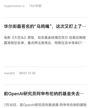
3%。 比特币市值略低于1.3万亿美元，推动整个加密市
cryptonews.ru
13小时前
场总市值升至2.29万亿美元。衍生品市场方面，价格波
动导致清算量减少，空头清算额超3000万美元，较前一
日下降超10%，市场总清算额达2.12亿美元，多空分布
均衡。 近期影响比特币的因素包括CLARITY法案争议和
华尔街最著名的“乌鸦嘴”，这次又盯上了英
中东地缘局势，而周四市场情绪主要受BIP 110提案及潜
伟达
在链分叉讨论影响。该提案旨在清除非金融垃圾数据、
电影《大空头》原型、知名基金经理迈克尔·伯里近期披
降低节点成本并维护比特币的货币网络核心功能，支持
露其做空名单，重点押注英伟达、特斯拉及半导体ETF
者认为其必要，但多数交易员和开发者强烈反对，担心
等，引发市场关注。伯里认为AI基础设施存在“折旧年限
可能引发链分裂、协议层审查以及对Ordinals和NFT生
虚报”与“表外循环融资”两大会计隐患，可能虚增产业链
态的破坏，认为治理冲突可能拖累市场势头。 部分交易
利润。消息公布后，英伟达股价一度波动，但其空头仓
员则看到潜在机会：若分叉发生，分叉前持有比特币的
位目前基本持平。 伯里以2008年精准做空次贷闻名，
投资者有望在新链上获得对应代币，这通常在分叉前刺
但近年多次看空操作（如做空特斯拉、Palantir）战绩不
激买入需求，为价格提供支撑。然而，如果买入动机纯
marsbit
08/01 01:50
佳，其判断常因时机问题而受挫。他的分析框架注重现
粹是为了获取分叉代币，分叉完成后可能涌现获利了结
金流与原始财务数据，擅长识别结构性风险，但难以预
盘，导致短期回调。历史经验表明，一旦硬分叉完成且
测风险引爆时点。 当前华尔街对AI泡沫存在共识，但做
技术不确定性消除，比特币通常能回归其宏观上涨趋
空策略分歧明显。另一位“大空头”原型艾斯曼暂未做空
势，这可能让谨慎的投资者感到安慰。
前OpenAI研究员阿申布伦纳的基金失去了
英伟达，但已减仓并警示风险；传奇空头查诺斯则选择
大部分股票投资组合
做空涉足AI的私募股权公司，而非直接做空芯片股。 文
7月30日，前OpenAI研究员利奥波德·阿申布伦纳的避险
章指出，对于普通投资者，更应关注这些资深投资者提