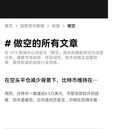
首页
加密货币新闻
标签
做空
# 做空的所有文章
在 HTX 新闻中心浏览与「做空」相关的最新资讯与深度
分析。潘盖市场趋势、项目动态、技术进展及监管政
策，提供权威的加密行业洞察。
在空头平仓减少背景下，比特币维持在
64,500美元上方
周四，比特币一度逼近6.5万美元，尽管涨势较月初放
缓，但未显疲态。日内虽经历卖压，价格在回调中基本
守住64,500美元支撑位。不过，盘中曾两度跌破该关
口：首次在晚间跌至约64,480美元，随后反弹；第二次
在早间触及日低64,144美元后迅速回升，截至发稿时交
易于64,500美元上方，日内微涨0.2%，本月累计上涨约