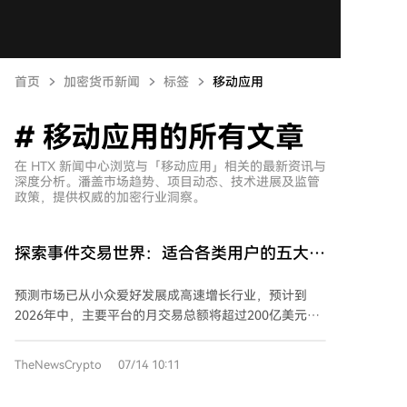
首页
加密货币新闻
标签
移动应用
# 移动应用的所有文章
在 HTX 新闻中心浏览与「移动应用」相关的最新资讯与
深度分析。潘盖市场趋势、项目动态、技术进展及监管
政策，提供权威的加密行业洞察。
探索事件交易世界：适合各类用户的五大预
测市场平台
预测市场已从小众爱好发展成高速增长行业，预计到
2026年中，主要平台的月交易总额将超过200亿美元。
本文分析了五大预测市场平台的核心特点，帮助用户根
据自身需求选择。 **Polymarket**：基于Polygon的去
TheNewsCrypto
07/14 10:11
中心化平台，面向全球加密用户，使用USDC稳定币结
算，以高流动性和广泛的全球事件合约著称，但缺乏内