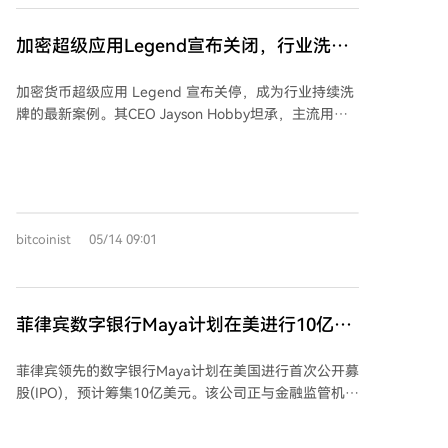
响应新闻的交易场景。 总之，Outpoll试图通过提供专
单、市价单，并可设置止盈止损，自动执行订单，这在
业的交易基础设施——如保护性订单、完整订单类型、
预测市场中并不常见。同时，它提供完整的REST和
加密超级应用Legend宣布关闭，行业洗牌
实用API、整合新闻、可扩展市场以及移动端支持——来
WebSocket公开API，方便用户进行自动化交易和集
重新定义预测市场的“专业级”标准，旨在满足活跃交易
持续
成。 Outpoll引入了创作者主导的市场模式，允许社区
者的实际工作流需求。
加密货币超级应用 Legend 宣布关停，成为行业持续洗
领袖和专家创建并管理细分主题市场，由平台监督质量
牌的最新案例。其CEO Jayson Hobby坦承，主流用户
与结算。此外，平台将新闻板块直接嵌入交易界面，让
并不关心产品是否基于区块链，他们只在乎能否获得更
用户能同步获取信息并快速操作。 平台已推出原生
高收益、更快支付和更多资金控制权。赢家产品将是那
Android应用，采用移动优先设计，iOS版本也将于今年
些完全隐藏技术复杂性、让用户感受而非理解其优势的
晚些时候上线。 总的来说，Outpoll通过专业的交易工
应用。 Legend 是一款由前 Compound 高管创建的移
具、实用的API、透明的机制、内置新闻以及创作者计
动端 DeFi 聚合器，允许用户通过单一界面在 Aave、
划，为活跃交易者提供了一个值得关注的预测市场平
bitcoinist
05/14 09:01
Compound 等主要协议中进行交易、借贷等操作。尽管
台。目前平台已全球开放。
在2025年获得了由 Andreessen Horowitz 和 Coinbase
Ventures 领投的1500万美元融资，但用户规模始终未
能达到维持财务健康的水平，最终决定将于7月12日停
菲律宾数字银行Maya计划在美进行10亿美
止服务。 Legend 并非个例。今年以来，已有超过20个
元IPO，顺应数字银行需求增长
DeFi、NFT 和 GameFi 项目宣布关闭，包括
菲律宾领先的数字银行Maya计划在美国进行首次公开募
ZeroLend、Step Finance、Polynomial 等。整个 DeFi
股(IPO)，预计筹集10亿美元。该公司正与金融监管机构
生态的总锁仓价值自去年10月以来已下跌50%，持续的
合作推进上市进程，选择美股市场旨在吸引全球机构投
加密货币熊市给行业带来了巨大压力。这一系列关停事
资者、提升国际知名度并获取更高流动性。 Maya持有
件凸显了在严峻市场环境中，获取并留住用户的挑战日