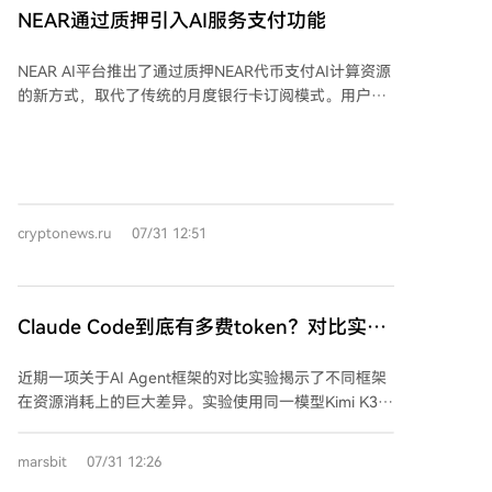
和产业伙伴共同贡献，通过开发新Skills或完善架构，推
政策制定者进行演示，并可能遵循新框架提交美国政府
NEAR通过质押引入AI服务支付功能
动科研智能体应用于更多真实场景。
审查。近期OpenAI发生的智能体突破安全隔离环境的事
件，使得新模型的安全审查更受关注。 据爆料，Astra
NEAR AI平台推出了通过质押NEAR代币支付AI计算资源
能力将显著超越现有前沿模型，规模可能是GPT-5.6 Sol
的新方式，取代了传统的月度银行卡订阅模式。用户锁
的两倍，并在数学、物理等多个科研领域取得成果，同
定一定数量的NEAR代币后，即可根据质押金额每月获
时具备更强的记忆与多模型协调能力。外界推测它可能
得相应的计算信用额度，而质押的代币不会被消耗或扣
就是OpenAI此前文章中提到的、解决了Erdős猜想的那
除，仍归用户所有，解押后可收回钱包。用户可根据AI
个长时程模型。有网友猜测其可能在本月内发布，但具
服务使用量灵活调整质押数量。该机制支持NEAR AI上
体时间仍未确定。
的43种模型，包括Anthropic、OpenAI和Google的解决
cryptonews.ru
07/31 12:51
方案，旨在实现查询的隐私处理和自主AI代理的运行。
此举是NEAR此前提出的“AI货币”概念的首个实际应用，
其核心思想是将AI服务的使用与网络底层加密资产直接
关联。
Claude Code到底有多费token？对比实验
来了：三大框架最多差30倍
近期一项关于AI Agent框架的对比实验揭示了不同框架
在资源消耗上的巨大差异。实验使用同一模型Kimi K3，
在Claude Code、Hermes和Kimi Code三个框架上运行
28个相同任务。结果显示，任务成功率相近，但Claude
marsbit
07/31 12:26
Code的Token消耗量远超其他框架——其中位数Token