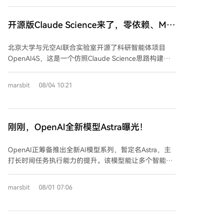
付方式能让代理在无需账户的情况下便捷试用API，降低
尝试新选项的门槛。此外，钱包还将允许用户存储稳定
开源版Claude Science来了，零依赖、MIT
币并在网络上接收付款。
协议，内置30+项科研Skills
北京大学与元空AI联合实验室开源了科研智能体项目
OpenAI4S，这是一个仿照Claude Science思路构建的
开源科研助手。该项目采用MIT协议，核心零依赖，致
力于让AI真正融入科研工作流。 OpenAI4S的核心是“代
marsbit
08/04 10:21
码即行动”（Code-as-Action），它允许智能体直接生
成并执行Python或R代码，在一个持续运行的内核环境
中完成复杂任务链，如数据检索、清洗、分析和可视
化，中间结果可保留复用。 项目提供了一个集成的科研
刚刚，OpenAI全新模型Astra曝光！
工作台，内置30多个科研Skills，涵盖蛋白质分析、分子
对接、单细胞分析、文献检索等领域，其中14个涉及
OpenAI正筹备推出全新AI模型系列，暂定名Astra，主
GPU计算。它支持接入自有计算环境（如GPU服务
打长时间任务执行能力的提升。该模型能让多个智能体
器），将重型计算任务分发执行。 项目强调“不伪造”原
协同工作，以解决复杂项目或高阶数学问题，并已进入
则，要求使用真实数据和计算，若服务不可用则明确报
测试阶段。Astra将成为与Sol、Terra、Luna并列的全新
marsbit
08/01 07:06
错，绝不编造结果。这确保了科研产出的真实性。 开源
模型类别，其命名源自拉丁语“群星”，延续了OpenAI的
是该项目推动产学研协同的实践，旨在构建可执行、可
宇宙主题。 模型具体命名尚未确定，可能称为GPT-6或
检查、可扩展的科研基础设施。团队邀请高校、开发者
归入GPT-5系列（如GPT-5.7）。发布前，OpenAI已向