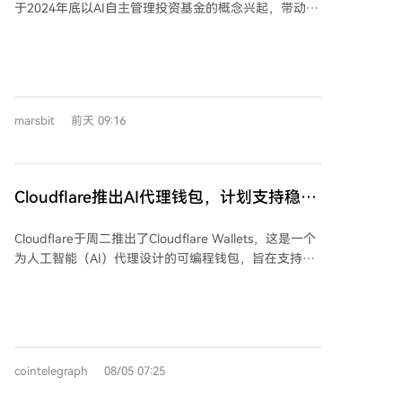
于2024年底以AI自主管理投资基金的概念兴起，带动了
人Shaw Walters近期宣布项目彻底关停，基金会解散且
整个AI Agent加密板块的热潮，市值一度飙升至26亿美
无任何回购。他表达了对加密社区的极度失望，称其充
元。然而，其底层技术被质疑并非真正的AI驱动，更多
满诉讼与指责，并坦言自己持有的代币已归零，目前生
是市场流动性推动的投机行为。 到2026年，真正的AI
活拮据。颇具讽刺意味的是，其开发的底层开源框架
Agent技术（如Claude、CodeX等）已成熟落地，但兑
Eliza OS仍在更新，甚至有企业寻求合作，最近一周的
现这些价值的是传统的AI科技公司，而非发币的加密项
主要代码贡献者竟是AI模型Claude。这似乎证明，一个
marsbit
前天 09:16
目。ai16z创始人Shaw Walters最终宣布项目关闭，基
不发币的AI开源项目，生存路径反而更宽广。 反思“加
金会清盘，并表达了对加密社区生态的失望，认为其与
密xAI”的现状，单纯的“为AI概念发币”模式已近乎失
务实建设的AI行业文化格格不入。 文章指出，加密AI叙
败。当前仍存活的加密AI项目，如Bittensor、Render，
事“起了个大早，赶了个晚集”。早期通过代币为概念定
聚焦于用代币协调真实的去中心化算力或渲染资源。另
Cloudflare推出AI代理钱包，计划支持稳定
价，但价格先于技术，最终在真实技术来临时被边缘
一方面，AI技术正在反向赋能加密领域，如在链上数据
币支付
化。当前存活的项目多转向去中心化算力等务实方向，
分析、交易策略等方面发挥作用。 文章最终指出，从业
Cloudflare于周二推出了Cloudflare Wallets，这是一个
而AI赋能加密数据分析等场景则成为更可行的结合点。
者或许需要调整心态：放弃代币包袱的开发者，在AI世
为人工智能（AI）代理设计的可编程钱包，旨在支持稳
结论是，加密与AI的结合需要调整方向：开发者放下代
界可能更有价值；而扎实利用AI工具的加密参与者，也
定币支付。该公司表示，该产品旨在简化AI代理如何通
币包袱可能在AI世界更值钱，加密从业者则应积极利用
能获得比以往更稳健的收益。加密行业常常“快人一步”
过稳定币微支付来识别自身身份、支付API接口和数字内
成熟的AI工具来提升收益，拥抱变化。
看到方向，但有时可能搞错了自身该站的位置。
容费用，从而推动所谓的“代理型商业”。用户现可立即
申领Cloudflare Wallet的专属标识，支付功能将后续推
出。Cloudflare计划将该钱包与其近期发布的
cointelegraph
08/05 07:25
Monetization Gateway整合，后者利用Coinbase的
x402协议实现稳定币微支付。公司工程师表示，这种支