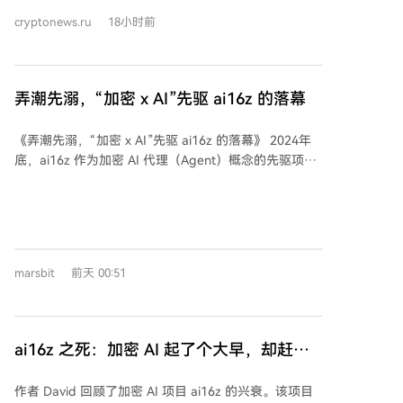
Lau指出，AI是发现漏洞和分析攻击向量的有效工具，
cryptonews.ru
18小时前
但仍需人工介入以确保分析的严谨性，并验证发现的真
实性，避免误报。他强调，当前的AI在漏洞检测和安全
软件开发中尚无法完全脱离人类专家。 关于Hugging
Face事件，Lau认为这属于测试环境中的孤立案例，并
弄潮先溺，“加密 x AI”先驱 ai16z 的落幕
不意味着AI模型已失控，但它展示了AI代理能够高速协
同利用多种脆弱点发动复杂攻击的能力。这促使Web3
《弄潮先溺，“加密 x AI”先驱 ai16z 的落幕》 2024年
和区块链公司必须加大对AI驱动安全的投资，以保护其
底，ai16z 作为加密 AI 代理（Agent）概念的先驱项
代码和基础设施。 Lau承认AI降低了攻击门槛，但用于
目，通过一个带有模因色彩的众筹（募资约7.5万美元）
防御则能带来显著优势。CertiK已将AI集成到其安全工
迅速崛起，三个月内市值飙升至26亿美元，并带动了整
具中，例如提升形式化验证效率的CertiK Prover引擎，
个AI Agent赛道估值接近百亿美元。当时，主流AI市场
以及用于自动分析区块链项目风险的AI Auditor工具。
对“AI代理”的理解尚在概念阶段，加密市场已为其提前
公司还开发了AI Skill Scanner来评估AI技能风险，并持
定价。然而，早期就有质疑指出，其核心的AI投资代理
续投入研发先进的AI安全解决方案。 Lau总结道，AI无
marsbit
前天 00:51
功能实为人工操作，但在市场狂热中并未引起重视。
疑是一把双刃剑，但通过持续投入和平衡，它最终将成
2026年，真正的AI代理（如Claude、CodeX等）已广泛
为推动Web3安全的净积极力量。
落地，实现了当初加密AI叙事中描绘的许多功能。但兑
现这些价值的，是Anthropic、OpenAI等传统科技公
ai16z 之死：加密 AI 起了个大早，却赶了
司，其通过API调用和订阅服务等模式成功商业化。而绑
个晚集
定代币的加密AI项目，在代币价格崩盘后往往陷入开发
作者 David 回顾了加密 AI 项目 ai16z 的兴衰。该项目
者流失、社区维权、资金枯竭的困境。 ai16z项目创始