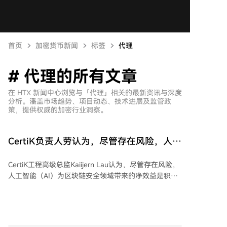
首页
加密货币新闻
标签
代理
# 代理的所有文章
在 HTX 新闻中心浏览与「代理」相关的最新资讯与深度
分析。潘盖市场趋势、项目动态、技术进展及监管政
策，提供权威的加密行业洞察。
CertiK负责人劳认为，尽管存在风险，人工
智能仍带来净收益
CertiK工程高级总监Kaiijern Lau认为，尽管存在风险，
人工智能（AI）为区块链安全领域带来的净效益是积极
的。AI在漏洞检测中的应用正迅速改变区块链审计和安
全格局，它能更快地发现和利用漏洞。近期Hugging
Face平台遭遇的、据称由自主AI代理系统实施的攻击事
件引发了担忧，凸显了AI驱动网络攻击已成为现实。