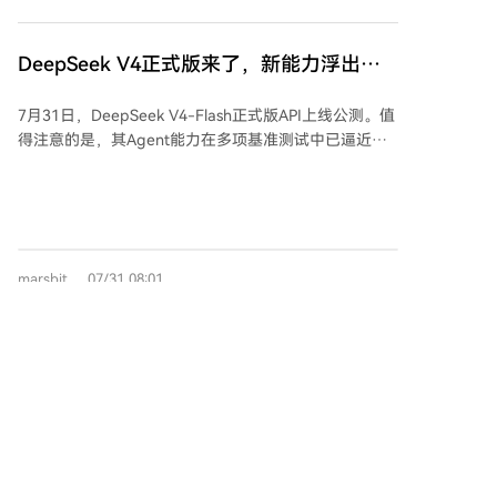
用量高达34万，是Kimi Code（约6.1万）的6倍，极端
情况下差距可达30倍。这直接导致成本差异显著：按
Kimi K3定价估算，平均单任务成本约为Kimi Code 0.22
DeepSeek V4正式版来了，新能力浮出水
美元、Hermes 0.28美元、Claude Code则达2美元。 分
面，性价比之王开战
析指出，Claude Code的高消耗主要源于其设计机制会
7月31日，DeepSeek V4-Flash正式版API上线公测。值
在多轮交互中反复向模型输入大量历史上下文（包括消
得注意的是，其Agent能力在多项基准测试中已逼近甚
息、工具调用及文件内容），导致输入Token激增，而
至超越三个月前的V4-Pro预览版水平。V4-Flash激活参
非输出内容更多。实验进一步印证了近期研究趋势：在
数仅130亿，表明后训练阶段的优化可能比单纯堆参数
模型能力趋同的背景下，Agent的编排层（Harness）已
更具杠杆效应。 官方称，V4-Flash的模型结构与预览版
成为影响效率和成本的关键因素。有研究显示，仅优化
一致，仅重新进行了后训练。这暗示对于特定任务，训
Harness就可使平均任务成本降低41%、延迟缩短44%、
练方法和数据质量的重要性可能正超越模型规模。同
Token消耗减少38%，而任务质量保持稳定。 这表明，
marsbit
07/31 08:01
时，DeepSeek可能在其自研的Agent框架Harness上做
AI Agent领域的竞争重点正从“能否完成任务”转向“谁能
了针对性优化。 当前大模型竞争的关键词已转向Agent
以更高效、经济的方式完成”。未来，评估框架时需引入
能力。DeepSeek此举战略意图清晰：以高性价比的轻
“Harness税”等成本维度，框架本身的优化能力可能比
量模型切入Agent应用市场。V4-Flash正式版原生支持
突发，GPT-5.6今起大降价
模型选择更为重要。
OpenAI力推的Responses API格式并适配Codex，便于
生态迁移，旨在建立自身在Agent时代的生态位。 此次
突发，GPT-5.6今起大降价。入门款Luna价格大幅下
更新距离DeepSeek完成创纪录的超500亿元首轮外部融
调，每百万Token输入价格从1美元降至0.2美元，输出
资不到两个月，高估值下其正加速商业化和IPO进程。
价格从6美元降至1.2美元，降幅达80%。主力款Terra降
Flash的进化给行业提出了新命题：当后训练红利被充分