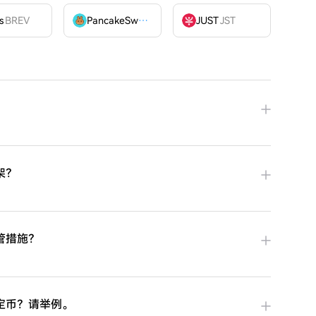
OME
s
BREV
PancakeSwap
CAKE
JUST
JST
？
架？
管措施？
定币？请举例。