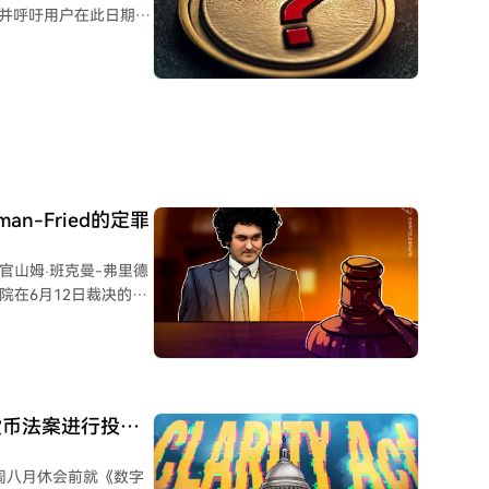
用户不满情绪高涨。
，并呼吁用户在此日期前
N注册并在2026年获得
027年1月前完成清
00万，追踪了数十亿步
在巨大差距，用户剩余
理代币FITFI曾较初始
的私人交易所，能否在
之后。团队提醒FITFI持有
。
n-Fried的定罪
官山姆·班克曼-弗里德
院在6月12日裁决的基
这位前CEO犯有七项
里德在上诉中的主张——
受任何损失”，并同时维
因意图最终偿还客户而
密货币法案进行投
汇欺诈法规涵盖了资金
meda，欺诈即已发
周八月休会前就《数字