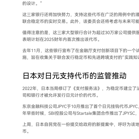
的设计。”
这三家银行还将加快努力，支持这些代币在广泛的用例中的潜在
联合稳定币的实时交易。此外，该委员会还将考虑与未来可
值得注意的是，这三家大型银行合计为超过30万家公司提供服
表明计划在2025财年内首次推出该代币。
去年11月，这些银行宣布了在金融厅支付创新项目下的一个试
施，旨在收集关于联合发行稳定币和先进跨境支付的“实践知
日本对日元支持代币的监管推动
2022年，日本当局修订了《支付服务法》，为稳定币建立
司和银行才被允许发行日元计价的代币。
东京金融科技公司JPYC于10月推出了首个日元挂钩代币JP
年早些时候，SBI控股公司与Startale集团合作推出了J
上周，日本自民党在一份提交给政府的新提案中，呼吁为该
币。