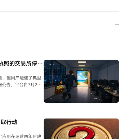
？
国执照的交易所停止
止运营，但用户遭遇了典型
止所有交易服务，最终于
推广年化高达15%的理
踪地址的真实提现仅约
不符。一个由27名用
采取行动
包含大量难以快速变现的
赚”应用在运营四年后决