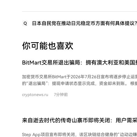
日本自民党在推动日元稳定币方面有何具体提议
Q
你可能也喜欢
BitMart交易所退出骗局：拥有澳大利亚和美
提现支付
加密货币交易所BitMart于2026年7月26日宣布将逐步停
的“退出骗局”：提现申请状态显示完成，资金却未到账。 根据公告，平台自7月26
日起逐步停止新用户注册和存款服务，并于8月26日全面终
cryptonews.ru
7分钟前
2027年1月31日正式关闭。然而，在关闭宣布前，平台仍在
财产品，导致用户资金被锁。 大量用户报告提现失败，交易状态显示完成但区块链
上无记录。分析数据显示，关闭宣布后24小时内，通过可追
80.5万美元，与用户声称的数十万至数百万美元损失规模严重
来自逝去时代的传奇山寨币即将关闭：用户需
户组成的群体声称共损失约370万美元。 链上数据证实，BitMart的储备金从7月初
的约1.02亿美元迅速减少至约6900-7100万美元，且其中
Step App项目宣布即将关闭，该区块链结合健身的“边动边