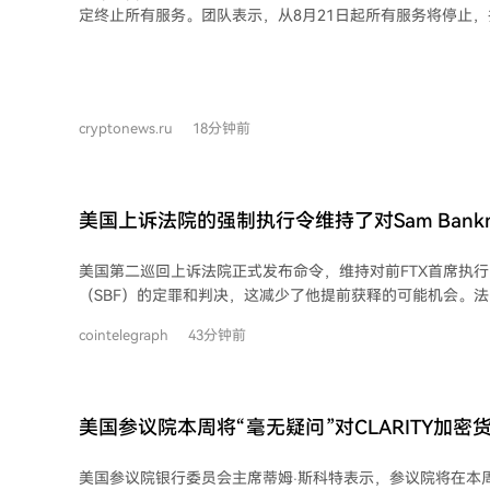
低流动性代币。交易所警告提现相关诈骗活动激增，反映出
定终止所有服务。团队表示，从8月21日起所有服务将停止
BitMart成立于2017年，总部位于开曼群岛，虽在美国FinCE
解锁其代币并处理未结头寸。 该项目曾属于Move-to-Earn模式的代表之一，用户可
了澳大利亚金融服务牌照，但其股东结构不透明。平台计划在2
通过身体活动赚取数字资产。Step App声称其下载量超过1
算，但官方提现时间表与区块链上极少的真实交易量之间存
数据，并建立了连接Web2与Web3的多种合作伙伴关系。其治
资产的命运仍不确定。 分析指出，此事与FTX等案例模式相似，大量低流动性代币
发行价上涨约150倍，历史最高价接近0.73美元。 此次关闭决定紧随韩国加密货币
储备在抛售时可能进一步贬值，而缺乏公开审计和透明结构
cryptonews.ru
18分钟前
交易所Upbit和Bithumb于7月16日宣布停止支持FITFI交易
漫长清算期内保障用户资产已成疑问。
者需在8月21日前核查其在平台上的锁定代币及其他持仓情况
美国上诉法院的强制执行令维持了对Sam Bankma
美国第二巡回上诉法院正式发布命令，维持对前FTX首席执行
（SBF）的定罪和判决，这减少了他提前获释的可能机会。法
础上于周二提交了此项命令，确认了下级法院的判决，即判定
cointelegraph
43分钟前
重罪并判处25年联邦监禁。三位巡回法官驳回了班克曼-弗
即FTX拥有“足够流动性以确保投资者获得全额偿付且不会遭
持了纽约法院作为刑事案件一部分的110亿美元没收令。 巡回法官巴林顿·D·帕克在
法院意见中指出，地区法院已明确，任何关于班克曼-弗里德
美国参议院本周将“毫无疑问”对CLARITY加
缺乏欺诈故意的说法在法律上具有误导性和偏见性，因为电
票：蒂姆·斯科特
或财产的临时挪用。一旦班克曼-弗里德将客户资金转移至Ala
美国参议院银行委员会主席蒂姆·斯科特表示，参议院将在本
生，无论他多么坚信自己日后可能归还资金。 随着上诉法院命令正式生效，班克曼-