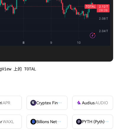
iew 上的 TOTAL
ri
APR
Cryptex Finance
CTX
Audius
AUDIO
ar
WAXL
Billions Network
BILL
PYTH (Pyth)
PYTH