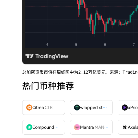
总加密货币市值在周线图中为2.12万亿美元。来源：TradingV
热门币种推荐
Citrea
CTR
wrapped stUSDT
WSTUSDT
aPrio
Compound
COMP
Mantra
MANTRA
Axel