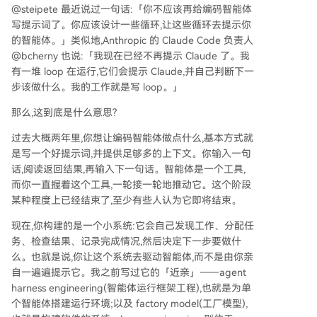
@steipete 最近说过一句话:「你不应该再给编码智能体
写提示词了。你应该设计一些循环,让这些循环去提示你
的智能体。」类似地,Anthropic 的 Claude Code 负责人
@bcherny 也说:「我现在已经不再提示 Claude 了。我
有一堆 loop 在运行,它们会提示 Claude,并自己判断下一
步该做什么。我的工作就是写 loop。」
那么,这到底是什么意思?
过去大概两年里,你想让编码智能体做点什么,基本方式就
是写一个好提示词,并提供足够多的上下文。你输入一句
话,阅读返回结果,再输入下一句话。智能体是一个工具,
而你一直握着这个工具,一轮接一轮地推动它。这个阶段
某种程度上已经结束了,至少有些人认为它即将结束。
现在,你构建的是一个小系统:它会自己发现工作、分配任
务、检查结果、记录完成情况,然后决定下一步要做什
么。也就是说,你让这个系统去驱动智能体,而不是由你亲
自一遍遍提示它。我之前写过它的「近亲」——agent
harness engineering(智能体运行框架工程),也就是为单
个智能体搭建运行环境;以及 factory model(工厂模型),