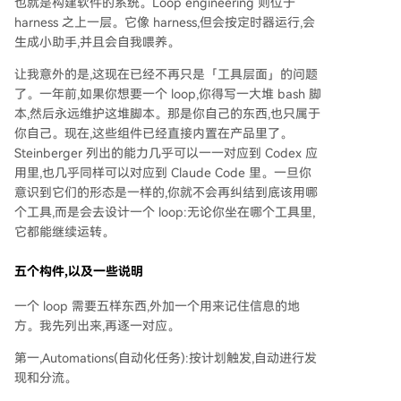
也就是构建软件的系统。Loop engineering 则位于
harness 之上一层。它像 harness,但会按定时器运行,会
生成小助手,并且会自我喂养。
让我意外的是,这现在已经不再只是「工具层面」的问题
了。一年前,如果你想要一个 loop,你得写一大堆 bash 脚
本,然后永远维护这堆脚本。那是你自己的东西,也只属于
你自己。现在,这些组件已经直接内置在产品里了。
Steinberger 列出的能力几乎可以一一对应到 Codex 应
用里,也几乎同样可以对应到 Claude Code 里。一旦你
意识到它们的形态是一样的,你就不会再纠结到底该用哪
个工具,而是会去设计一个 loop:无论你坐在哪个工具里,
它都能继续运转。
五个构件,以及一些说明
一个 loop 需要五样东西,外加一个用来记住信息的地
方。我先列出来,再逐一对应。
第一,Automations(自动化任务):按计划触发,自动进行发
现和分流。