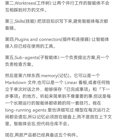
第二,Worktrees(工作树):让两个并行工作的智能体不会
互相踩到对方的文件。
第三,Skills(技能):把项目知识写下来,避免智能体每次都
靠猜。
第四,Plugins and connectors(插件和连接器):让智能体
接入你已经在使用的工具。
第五,Sub-agents(子智能体):一个负责提出方案,另一个
负责检查方案。
然后是第六样东西:memory(记忆)。它可以是一个
Markdown 文件,也可以是一个 Linear 看板,或者任何独
立于单次对话之外、能够保存「已完成事项」和「下一
步事项」的地方。听起来简单到不像重要的事,但这是每
一个长期运行的智能体都依赖的同一套技巧。我在
long-running agents 里也详细写过:模型在每次运行之
间都会遗忘,所以记忆必须放在磁盘上,而不是放在上下文
里。智能体会忘,但代码仓库不会。
现在,两款产品都已经具备这五个构件。