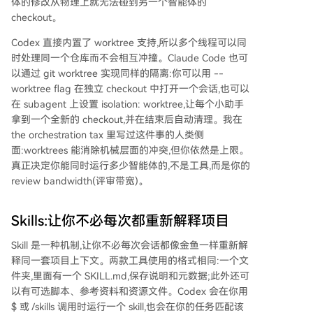
体的修改从物理上就无法碰到另一个智能体的
checkout。
Codex 直接内置了 worktree 支持,所以多个线程可以同
时处理同一个仓库而不会相互冲撞。Claude Code 也可
以通过 git worktree 实现同样的隔离:你可以用 --
worktree flag 在独立 checkout 中打开一个会话,也可以
在 subagent 上设置 isolation: worktree,让每个小助手
拿到一个全新的 checkout,并在结束后自动清理。我在
the orchestration tax 里写过这件事的人类侧
面:worktrees 能消除机械层面的冲突,但你依然是上限。
真正决定你能同时运行多少智能体的,不是工具,而是你的
review bandwidth(评审带宽)。
Skills:让你不必每次都重新解释项目
Skill 是一种机制,让你不必每次会话都像金鱼一样重新解
释同一套项目上下文。两款工具使用的格式相同:一个文
件夹,里面有一个 SKILL.md,保存说明和元数据;此外还可
以有可选脚本、参考资料和资源文件。Codex 会在你用
$ 或 /skills 调用时运行一个 skill,也会在你的任务匹配该