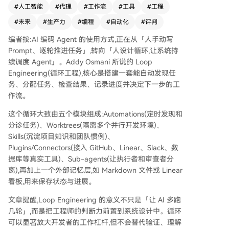
kills（沉淀项目知识）、Plugins/Connectors（连
#
人工智能
#
代理
#
工作流
#
工具
#
工程
接真实工具）和Sub-agents（执行与审查分
#
未来
#
生产力
#
编程
#
自动化
#
评判
离），并依赖外部记忆层保存状态。 这种转变将
工程师的判断力前置到系统设计中，使开发者能设
编者按:AI 编码 Agent 的使用方式,正在从「人手动写
计可持续、可验证的Agent工作流，从而显著提升
Prompt、逐轮推进任务」,转向「人设计循环,让系统持
工作效率。然而，循环工程并未取代工程师的验
续调度 Agent」。Addy Osmani 所说的 Loop
证、理解和判断责任。风险在于过度依赖自动化可
Engineering(循环工程),核心是搭建一套能自动发现任
能导致“理解债”和“认知投降”，即忽视对代码和系
务、分配任务、检查结果、记录进度并决定下一步的工
统的深入掌握。未来与AI协作的关键能力在于设计
作流。
可靠且受监督的工作流，而非仅仅撰写提示词。真
正的价值在于利用循环放大工作杠杆，而非逃避思
这个循环大致由五个模块组成:Automations(定时发现和
考。
分诊任务)、Worktrees(隔离多个并行开发环境)、
Skills(沉淀项目知识和团队惯例)、
Plugins/Connectors(接入 GitHub、Linear、Slack、数
据库等真实工具)、Sub-agents(让执行者和审查者分
离),再加上一个外部记忆层,如 Markdown 文件或 Linear
看板,用来保存状态与进展。
文章提醒,Loop Engineering 的意义不只是「让 AI 多跑
几轮」,而是把工程师的判断力前置到系统设计中。循环
可以显著放大开发者的工作杠杆,但不会替代验证、理解