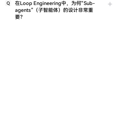
在Loop Engineering中，为何“Sub-
Q
agents”（子智能体）的设计非常重
要？
你可能也喜欢
最接近美联储的人评论了美国非农就业数
据！
美国7月非农就业数据显示，非农业部门减少2.3万个工
作岗位，表明劳动力市场在连续四个月增长后尚未企
稳。不过，失业率小幅下降至4.1%。 《华尔街日报》记
者尼克·蒂米拉奥斯（Nick Timiraos）以其与美联储的紧
密联系而闻名，他在就业数据发布后指出，美联储对7
月就业报告的解读将面临挑战。 蒂米拉奥斯认为，显示
劳动力市场复苏停滞的新数据，可能降低美联储在下个
cryptonews.ru
54分钟前
月加息的必要性。然而，决定利率政策走向的最关键因
素仍将是通胀数据。他表示，由于失业率持续下降，市
场关注焦点仍将集中于通胀，物价压力的升降将决定美
联储的利率政策取向。 温和的通胀数据可能支持美联储