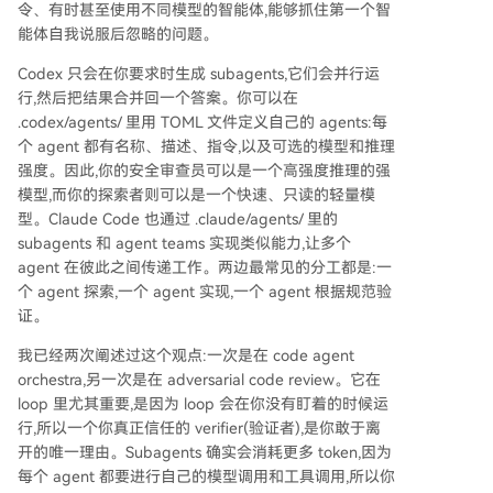
令、有时甚至使用不同模型的智能体,能够抓住第一个智
能体自我说服后忽略的问题。
Codex 只会在你要求时生成 subagents,它们会并行运
行,然后把结果合并回一个答案。你可以在
.codex/agents/ 里用 TOML 文件定义自己的 agents:每
个 agent 都有名称、描述、指令,以及可选的模型和推理
强度。因此,你的安全审查员可以是一个高强度推理的强
模型,而你的探索者则可以是一个快速、只读的轻量模
型。Claude Code 也通过 .claude/agents/ 里的
subagents 和 agent teams 实现类似能力,让多个
agent 在彼此之间传递工作。两边最常见的分工都是:一
个 agent 探索,一个 agent 实现,一个 agent 根据规范验
证。
我已经两次阐述过这个观点:一次是在 code agent
orchestra,另一次是在 adversarial code review。它在
loop 里尤其重要,是因为 loop 会在你没有盯着的时候运
行,所以一个你真正信任的 verifier(验证者),是你敢于离
开的唯一理由。Subagents 确实会消耗更多 token,因为
每个 agent 都要进行自己的模型调用和工具调用,所以你