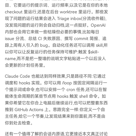
目、它要运行的提示词、运行频率,以及它是在你的本地
checkout 里运行,还是在后台 worktree 里运行。那些发
现了问题的运行结果会进入 Triage inbox(分流收件箱),
没发现问题的运行则会自动归档,这一点挺好。OpenAI
内部也会用它来做一些枯燥但必要的事情,比如每日
issue 分流、总结 CI 失败原因、撰写 commit 简报、追
踪上周有人引入的 bug。自动化任务还可以调用 skill,所
以你可以让反复运行的任务保持可维护:触发 $skill-
name,而不是把一整墙的说明文字粘贴进一个以后没人
会更新的计划任务里。
Claude Code 也能达到同样效果,只是路径不同:它通过
调度和 hooks 实现。你可以用 /loop 按固定间隔运行一
个提示词或命令,也可以安排一个 cron 任务,还可以在智
能体生命周期的某些节点用 hooks 触发 shell 命令。如
果你希望它在你合上电脑后继续运行,也可以把整套东西
推到 GitHub Actions 上。思路完全一样:你定义一个自
主任务,给它一个节奏,让发现结果来到你面前,而不是由
你到处去检查。
还有一个值得了解的会话内原语,它更接近本文真正讨论