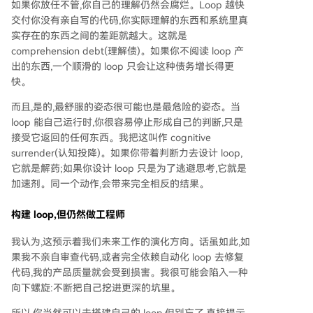
如果你放任不管,你自己的理解仍然会腐烂。Loop 越快
交付你没有亲自写的代码,你实际理解的东西和系统里真
实存在的东西之间的差距就越大。这就是
comprehension debt(理解债)。如果你不阅读 loop 产
出的东西,一个顺滑的 loop 只会让这种债务增长得更
快。
而且,是的,最舒服的姿态很可能也是最危险的姿态。当
loop 能自己运行时,你很容易停止形成自己的判断,只是
接受它返回的任何东西。我把这叫作 cognitive
surrender(认知投降)。如果你带着判断力去设计 loop,
它就是解药;如果你设计 loop 只是为了逃避思考,它就是
加速剂。同一个动作,会带来完全相反的结果。
构建 loop,但仍然做工程师
我认为,这预示着我们未来工作的演化方向。话虽如此,如
果我不亲自审查代码,或者完全依赖自动化 loop 去修复
代码,我的产品质量就会受到损害。我很可能会陷入一种
向下螺旋:不断把自己挖进更深的坑里。