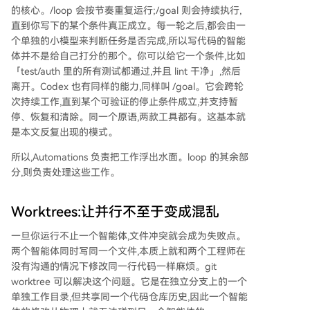
的核心。/loop 会按节奏重复运行;/goal 则会持续执行,
直到你写下的某个条件真正成立。每一轮之后,都会由一
个单独的小模型来判断任务是否完成,所以写代码的智能
体并不是给自己打分的那个。你可以给它一个条件,比如
「test/auth 里的所有测试都通过,并且 lint 干净」,然后
离开。Codex 也有同样的能力,同样叫 /goal。它会跨轮
次持续工作,直到某个可验证的停止条件成立,并支持暂
停、恢复和清除。同一个原语,两款工具都有。这基本就
是本文反复出现的模式。
所以,Automations 负责把工作浮出水面。loop 的其余部
分,则负责处理这些工作。
Worktrees:让并行不至于变成混乱
一旦你运行不止一个智能体,文件冲突就会成为失败点。
两个智能体同时写同一个文件,本质上就和两个工程师在
没有沟通的情况下修改同一行代码一样麻烦。git
worktree 可以解决这个问题。它是在独立分支上的一个
单独工作目录,但共享同一个代码仓库历史,因此一个智能