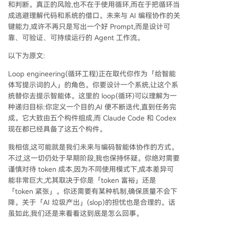
和判断。真正的风险,也不在于使用循环,而在于把循环当
成逃避理解代码和系统的借口。未来与 AI 编程协作的关
键能力,或许不再只是写出一个好 Prompt,而是设计可
靠、可验证、可持续运行的 Agent 工作流。
以下为原文:
Loop engineering(循环工程)正在取代你作为「给智能
体写提示词的人」的角色。你要设计一个系统,让这个系
统替你去提示智能体。这里的 loop(循环)可以理解为一
种递归目标:你定义一个目的,AI 便不断迭代,直到任务完
成。它大致由五个构件组成,而 Claude Code 和 Codex
现在都已经具备了这五个构件。
我相信,这可能就是我们未来与编码智能体协作的方式。
不过,这一切仍处于早期阶段,我也保持怀疑。你绝对需要
谨慎对待 token 成本,因为不同使用模式下,成本差异可
能非常巨大,尤其取决于你是「token 富裕」还是
「token 紧张」。你还需要有某种机制,确保质量不会下
降。关于「AI 垃圾产出」(slop)的担忧也是合理的。话
虽如此,我们还是来看看这到底是怎么回事。