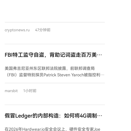
重要程序性投票铺平了道路。 根据参议院协议，关于结
束辩论并推进《清晰法案》的投票定于9月15日星期二
进行。通过结束辩论的动议并不意味着法案自动通过，
该投票仅旨在限制对修正案的讨论，以便推进立法议
cryptonews.ru
47分钟前
程。 通过此动议需要60名参议员的支持。鉴于共和党在
参议院拥有53个席位，即使获得所有共和党参议员支
持，仍需至少7名民主党或独立参议员投票赞成。 《清
晰法案》旨在明确美国加密货币市场的监管框架，并更
FBI特工监守自盗，背助记词盗走百万美元
清晰地界定哪些机构将监督数字资产。然而，参议院仍
加密货币
在就法案的最终版本进行协商，特别是在道德规范、反
美国弗吉尼亚州东区联邦法院披露，前联邦调查局
非法融资规则以及如何纳入参议院农业委员会制定的条
（FBI）监督特别探员Patrick Steven Yaroch被指控利用
款等方面存在分歧。 提出结束辩论的动议被视为一个重
职务之便，从FBI监控的、据称与“敌对国家”相关的加密
要程序步骤，表明共和党领导层计划将《清晰法案》列
货币账户中，盗取了价值近100万美元的加密资产。
为9月参议院议程的首要优先事项之一。
marsbit
1小时前
Yaroch通过记忆助记词的方式将资金转入个人钱包，并
部分投入DeFi平台以赚取收益。 调查发现，Yaroch曾向
ChatGPT咨询如何处置百万美元并规划欧洲退休生活，
还预订了前往葡萄牙的机票，显示出潜在的潜逃意图。
假冒Ledger的内部构造：如何将4G调制解
然而，他最终因内心备受煎熬，于2026年7月主动向FBI
调器秘密植入硬件钱包
自首，随后被立即解雇并逮捕。目前，他面临跨州运输
在2026年Hardwear.io安全会议上，硬件安全专家Joe