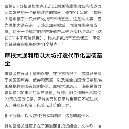
彭博ETF分析师埃里克·巴尔丘纳斯将此费用结构描述为
此次发布的一个值得注意的部分。他在X上写道：“摩根
大通申请了一只代币化货币市场基金。这是件大事，因
为摩根大通在进一步涉足加密领域，也因为费率相当
低，对于一个稳定的资产净值产品来说是16个基点（这
在ETF中不可能做到）。比大多数货币基金便宜，尽管
先锋基金的费率约为11个基点。”
摩根大通利用以太坊打造代币化国债基
金
该基金在设计上策略保守。在正常情况下，它将只投资
于美国国库券、债券和票据，以及完全由国债证券和/或
现金抵押的隔夜回购协议。摩根大通表示，该基金将力
求保持1.00美元的资产净值，只购买剩余到期日不超过
93天的国债证券，保持美元加权平均到期日不超过60
天，并且只投资于以美元计价的证券。
相关阅读：以太坊杠杆比率骤降：这意味着什么
其加密相关性更多在于通道而非投资组合。文件称，该