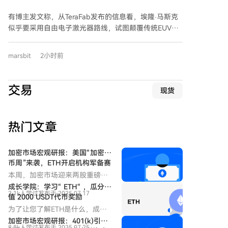
点的凭证，从而转移资金。项目建议运营者检查未授权
供应链环节——从芯片制造、固件代码到分销渠道——
支付、意外通道关闭、陌生节点以及链上或Lightning余
协同保障，而非依赖单一环节。
有博主发文称，从TeraFab发布的信息看，埃隆·马斯克
额差异。 至少两家运营商公开报告损失，包括
似乎要采用自由电子激光器路线，试图颠覆传统EUV光
Foundation CEO Zach Herbert称其公司Lightning节点
刻的垄断。马斯克随后的回复似乎印证了这一点，但这
资金被清空，但热钱包未受影响。Bitcoin出版物
仍是一种猜想。 自由电子激光器并非新技术，它利用接
marsbit
2小时前
Citadel21也报告其Lightning节点被清空，具体金额未
近光速的电子束通过周期性磁场产生波长可调、高功率
披露。 此次事件是近期一系列比特币产品安全事件中的
且相干性强的激光。理论上，其性能远超当前EUV光刻
最新一起，此前Coldcard硬件钱包漏洞已导致超1亿美
所用的固定波长激光等离子体光源，不仅输出功率高、
交易
元损失。这些事件均涉及比特币相关软件，而非底层网
现货
波长可调，而且能效也显著提升。 美国初创公司xLight
络协议。
等已在探索将FEL用于EUV光刻。其方案是通过中央粒
子加速器产生EUV光，再分配到多个光刻设备，有望提
热门文章
升生产效率和良率，并降低成本。 然而，FEL要真正替
代现有EUV并投入半导体量产，还面临巨大挑战。当前
EUV技术已形成成熟稳定的产业体系，而FEL设备庞
加密市场宏观研报：美国“加密货
大、复杂且昂贵，其在功率稳定性、运行可靠性、成本
币周”来袭，ETH开启机构军备赛
高潮
控制以及与现有光刻工艺整合等方面，尚需漫长的工程
本周，加密市场迎来两股重磅催
化验证。FEL的真正潜力可能在于为未来更短波长的下
化——华盛顿“加密货币周”的立
成长学院：学习“ ETH“ ，瓜分价
2.1k人学过
发布于 2025.07.17
法攻势与以太坊机构布局的密集
一代光刻，提供一种高亮度、可调谐的光源新路径。 但
值 2000 USDT代币奖励
爆发，共同构成加密行业2025年
无论哪种新技术路线，都仍需克服诸多工程与科学难
为了让您了解ETH是什么，成长
下半年的“政策拐点”与“资金拐
题，其产业化时间表远未确定。
学院推出多种学习赚币活动。
加密市场宏观研报：401(k)引爆
点”。这一轮加密周期的深层逻
8.8k人学过
发布于 2025.07.25