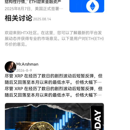
结构性行情，ETH迎来金融资产
辑，正从比特币转向以太坊、稳
时代的全新定价权
2025年8月7日，美国正式签署行
定币及链上金融基础设施。我们
政令，允许401(k)退休计划投资
认为：美国的政策明朗化+以太
相关讨论
1.7k人学过
发布于 2025.08.14
包括加密资产在内的多元资产类
坊的机构化扩展，标志着加密行
别，这是自1974年《雇员退休收
业正进入结构性转正阶段，市场
入保障法》（ERISA）以来最具
欢迎来到HTX社区。在这里，您可以了解最新的平台发
配置的重心亦应逐步从“价格博
结构性意义的制度升级。
展动态并获得专业的市场意见。以下是用户对ETH(ETH)
弈”过渡至“规则+基础设施的制
币价的意见。
度红利捕捉”。
Mr.Arshman
2026-8-9
尽管 XRP 在经历了数日的剧烈波动后短暂反弹，但
随后又回落至本月以来的最低水平。 价格大幅下跌
后
尽管 XRP 在经历了数日的剧烈波动后短暂反弹，但
随后又回落至本月以来的最低水平。 价格大幅下跌
后，市场情绪日益看跌，交易员对 XRP 短期内反弹
的信心逐渐减弱。 根据加密货币预测平台 Kalshi