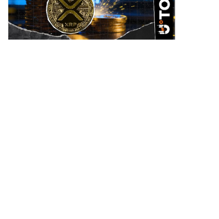
3
点赞
分享
金链勇士
2026-8-9
GIGGLE的价格走势和市场动态引发了投资者的关
注。根据最新的交易数据,GIGGLE的开盘价为32.3美
元,收盘价为35.68美元,期间整体涨幅达到了
3
点赞
分享
10.46%。这一现象反映了市场活跃度的提升,吸引
BitMart
2026-8-9
1100亿枚Shiba Inu净流出预示着市场动能转变 在
经历了漫长的一周价格波动后，Shiba
1100亿枚Shiba Inu净流出预示着市场动能转变 在
经历了漫长的一周价格波动后，Shiba Inu重回上涨