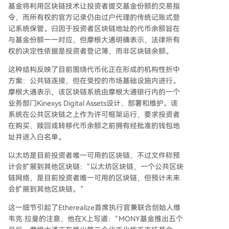
基金将利用区块链技术让投资者提交基金份额的交易指
令，而所有权的官方记录仍由过户代理的传统记账式登
记系统保管。归因于投资者区块链地址的代币余额旨在
与基金份额一一对应，但摩根大通明确表示，法律所有
权的决定性依据是投资者登记簿，而非区块链余额。
这种结构反映了目前围绕代币化正在形成的机构性折中
方案：公共链连接，但在受控的市场基础设施内进行。
摩根大通表示，该区块链系统由摩根大通银行内的一个
业务部门Kinexys Digital Assets设计、部署和维护。该
系统在公共区块链之上作为许可框架运行，要求投资者
在购买、赎回或转移代币余额之前拥有经批准的钱包地
址并进入白名单。
以太坊是目前投资者唯一可用的区块链，不过文件称预
计会扩展到其他区块链：“以太坊区块链，一个公共区块
链网络，是目前投资者唯一可用的区块链，但预计未来
会扩展到其他区块链。”
这一细节引起了Etherealize首席执行官兼联合创始人维
韦克·拉曼的注意，他在X上写道：“MONY基金推出五个