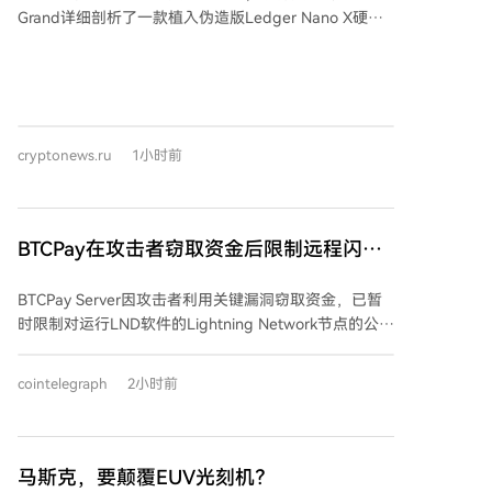
及接收被盗货物的指控。 此案暴露了美国执法机构在加
Grand详细剖析了一款植入伪造版Ledger Nano X硬件
密货币监管和内部监督方面存在的严重漏洞。FBI能通过
钱包中的间谍芯片。该设备最早于2021年被Reddit用户
技术手段获取非托管钱包的助记词，但内部对敏感数据
发现，受害者通过2020年Ledger数据泄露后的钓鱼邮
的访问缺乏有效管控，导致监守自盗风险。类似事件并
件获得了这些被动过手脚的钱包。 间谍芯片通过连接到
非首次，此前在“丝绸之路”调查案中，亦有联邦特工盗
设备内部SPI总线来工作，该总线用于安全元件与OLED
取比特币。案件警示，加密资产的“去中心化”特性在权
屏幕之间的通信。芯片截取数据传输，利用模式识别技
力失范面前显得脆弱，亟待加强执法体系内部的监督机
cryptonews.ru
1小时前
术“读取”用户在生成或恢复钱包时在屏幕上看到的助记
制。
词。窃取的助记词被存储后，并非通过Wi-Fi或蓝牙，而
是通过内置的4G调制解调器和eSIM，经由蜂窝网络发
送出去。为容纳额外电子元件，攻击者减小了电池尺
BTCPay在攻击者窃取资金后限制远程闪电
寸，并用固定电阻替换了热敏电阻，使电量始终显示
网络访问
100%以掩人耳目。 这不是供应链攻击首次针对硬件钱
BTCPay Server因攻击者利用关键漏洞窃取资金，已暂
包。类似手法此前也在Trezor设备上出现，攻击者替换
时限制对运行LND软件的Lightning Network节点的公共
微控制器并安装恶意固件，生成预先可知的助记词。这
远程连接。此限制主要影响外部钱包（如Zeus）通过
些伪造设备主要通过俄罗斯电商平台销售。 Ledger公
BTCPay Server域名或Tor洋葱地址连接Docker部署。
司建议用户对比设备外观，并仅从官方或授权经销商处
cointelegraph
2小时前
BTCPay表示Lightning支付仍可继续，并计划在安全时
购买。公司也表示正在考虑为未来产品增加物理防护措
恢复远程访问选项。 版本2.4.2安装了LND 0.21.1，并在
施。 报告指出，风险核心在于物理供应链本身。即便应
标准BTCPay安装中自动重新生成macaroon凭证文件。
用程序运行正常、屏幕显示无误，也无法保证设备内部
该漏洞允许未经认证的远程攻击者获取用于控制LND节
马斯克，要颠覆EUV光刻机？
未被植入恶意硬件。此事件凸显了保护助记词需要整个