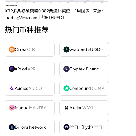
XRP多头必须突破0.382斐波那契位，1周图表 | 来源：
TradingView.com上的ETHUSDT
热门币种推荐
Citrea
CTR
wrapped stUSDT
WSTUSDT
aPriori
APR
Cryptex Finance
CTX
Audius
AUDIO
Compound
COMP
Mantra
MANTRA
Axelar
WAXL
Billions Network
BILL
PYTH (Pyth)
PYTH