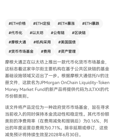
时保持本金流动性和稳定性。其代币类别份额在费
用减免后的净费率为0.16%。 该基金投资策略保
守，正常情况下将仅投资于美国国库券、债券、票
据以及由国债完全抵押的隔夜回购协议，旨在维持
#
ETH价格
#
ETH定投
#
ETH暴涨
#
ETH暴跌
1美元净值。 其加密相关性主要体现在交易通道
#
代币化
#
以太坊
#
公有链
#
区块链
上。基金将利用区块链技术让投资者提交交易指
令，但法律上的所有权仍以传统记账式登记为准。
#
摩根大通
#
机构采用
#
美国国债
投资者区块链地址的代币余额与基金份额一一对
#
货币市场基金
#
费用
#
资产管理
应，但法律所有权以投资者登记簿为准。 该区块
链系统由摩根大通内部团队在公共区块链上以许可
摩根大通正在以太坊上推出一款代币化货币市场基金，
框架运行，目前仅支持以太坊，但文件表示未来预
这标志着这家华尔街主要机构在基于公共区块链的基金
计会扩展到其他区块链。这一动态，连同贝莱德同
基础设施领域又迈出了一步。根据摩根大通信托IV的注
期在以太坊上推出的类似代币化基金，巩固了以太
册文件，这款名为JPMorgan OnChain Liquidity-Token
坊作为越来越多机构现金管理产品首选公共结算场
Money Market Fund的新产品将提供代码为JLTXX的代
所的角色。
币份额类别。
该文件将产品定位为一种政府货币市场基金，旨在寻求
当前收入的同时保持本金流动性和稳定性。其代币份额
类别的净费用率（在费用减免和报销后）为0.16%，列
出的年度运营总费用为0.71%。除非延期或修订，这些
减免预计将持续生效至2028年6月30日。