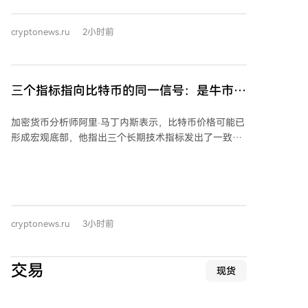
对此法案通过概率的预期已大幅下降，这有助于减少市
型语言模型开发商和市场预测平台签订数据许可协议。
场面临的不确定性。 霍根认为，法案本周通过的可能性
麦克古恩强调，此次战略调整是基于竞争环境考虑，而
cryptonews.ru
2小时前
较低，更可能的情况是参议院将听证会推迟到九月。他
非监管担忧。 受相关消息影响，CRO代币价格出现显著
强调，关键点在于投资者需要接受该法案短期内不会通
下跌。
过的现实。霍根表示，若市场能快速将这一因素计入价
格，将有助于市场触底并消除不确定性，从而为秋季可
三个指标指向比特币的同一信号：是牛市还
能出现的上涨趋势奠定更好基础。 *本文不构成投资建
是熊市趋势？
议。
加密货币分析师阿里·马丁内斯表示，比特币价格可能已
形成宏观底部，他指出三个长期技术指标发出了一致信
号。 马丁内斯称，比特币月度图表上出现了TD
Sequential的买入信号，这个罕见信号曾在2022年成功
预示市场底部，当前信号可能同样指向新的周期性底部
区域。 第二个指标是比特币价格接近其50个月简单移动
平均线（SMA）。马丁内斯指出，自2014年以来，这一
cryptonews.ru
3小时前
长期支撑位与比特币价格在多次重大市场低点处相交，
因此当前水平可能是一个历史上强劲的支撑区域。 第三
个指标是钱德动量振荡器（CMO）的数据。马丁内斯表
交易
现货
示，CMO指标已降至-71，上次达到该水平是在6月比特
币价格跌至约57,000美元时。该指标用于评估市场是否
处于超买或超卖状态以及当前趋势的强度。历史上，较