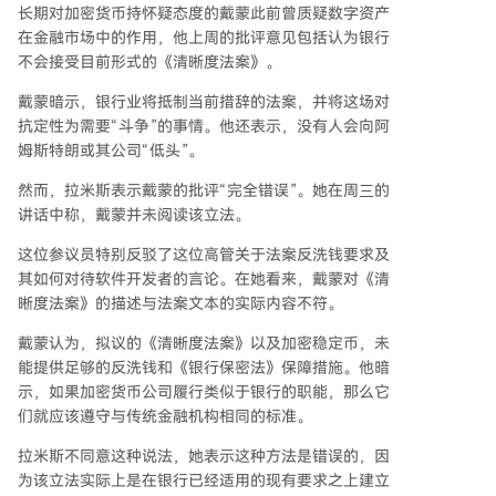
长期对加密货币持怀疑态度的戴蒙此前曾质疑数字资产
在金融市场中的作用，他上周的批评意见包括认为银行
不会接受目前形式的《清晰度法案》。
戴蒙暗示，银行业将抵制当前措辞的法案，并将这场对
抗定性为需要“斗争”的事情。他还表示，没有人会向阿
姆斯特朗或其公司“低头”。
然而，拉米斯表示戴蒙的批评“完全错误”。她在周三的
讲话中称，戴蒙并未阅读该立法。
这位参议员特别反驳了这位高管关于法案反洗钱要求及
其如何对待软件开发者的言论。在她看来，戴蒙对《清
晰度法案》的描述与法案文本的实际内容不符。
戴蒙认为，拟议的《清晰度法案》以及加密稳定币，未
能提供足够的反洗钱和《银行保密法》保障措施。他暗
示，如果加密货币公司履行类似于银行的职能，那么它
们就应该遵守与传统金融机构相同的标准。
拉米斯不同意这种说法，她表示这种方法是错误的，因
为该立法实际上是在银行已经适用的现有要求之上建立