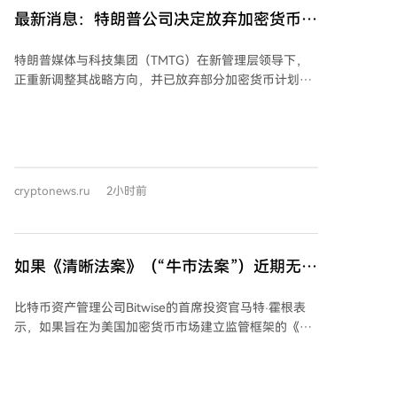
完成为期75天的交易历史验证，这是芝商所（CME）推
最新消息：特朗普公司决定放弃加密货币！
出受监管期货市场所需的步骤，分析师认为此举对未来
一种山寨币价格暴跌！
ADA现货ETF的潜在获批可能有重要意义。同时，网络
特朗普媒体与科技集团（TMTG）在新管理层领导下，
已完成Van Rossum硬分叉升级，并进入Dijkstra时代规
正重新调整其战略方向，并已放弃部分加密货币计划。
划阶段。 分析师强调，关键并非涨幅大小，而在于“谁
该公司终止了与Crypto.com先前宣布的两项独立交易，
在买入及原因”。市场还出现更大规模的资金轮动迹象：
旨在将资源重新聚焦于媒体运营以及与热核能源公司
资金从 meme 币投机转向高市值的一层协议及收益型
TAE的合并计划。 临时首席执行官凯文·麦克古恩表示，
DeFi 资产，这可能预示着山寨币季节的开始。
公司希望采取更具针对性的战略，并指出数字资产管理
公司市场在过去一年已趋于饱和。这标志着公司战略的
cryptonews.ru
2小时前
重大转变，其原本计划到2025年在加密货币和金融服务
领域进行积极扩张。 各方共同终止了涉及创建基于
Cronos区块链和CRO代币的上市公司的"CRO战略"计
划，理由包括当前市场状况以及业务和利益相关者优先
如果《清晰法案》（“牛市法案”）近期无法
事项的变化。同时，各方同意不再启动与先前服务协议
通过，比特币将何去何从？知名首席信息官
相关的某些数字资产。 此外，特朗普媒体与Crypto.com
比特币资产管理公司Bitwise的首席投资官马特·霍根表
评估...
也缩减了将预测市场直接整合到Truth Social平台的计
示，如果旨在为美国加密货币市场建立监管框架的《清
划，转而将合作推进一项营销协议，以向Truth Social用
晰法案》本周未获通过，可能导致加密货币市场出现短
户推广Crypto.com的预测市场产品。 公司目前的重点是
期下跌。霍根在备忘录中指出，法案若不通过，最乐观
将Truth Social的用户群和数据转化为新的收入来源，例
的情况是市场能迅速消化这一预期。他提到，预测市场
如通过其API服务向高频交易公司提供数据，并探索与大