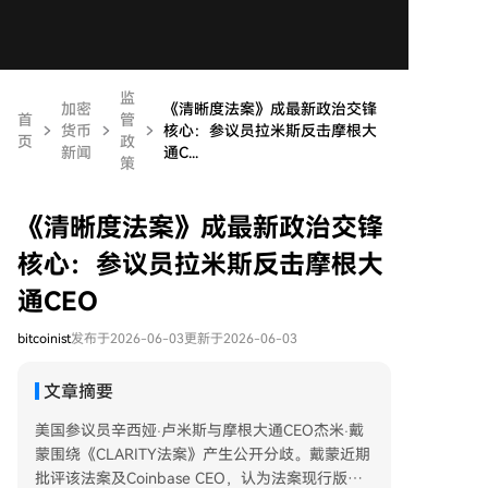
监
加密
《清晰度法案》成最新政治交锋
首
管
货币
核心：参议员拉米斯反击摩根大
页
政
新闻
通C...
策
《清晰度法案》成最新政治交锋
核心：参议员拉米斯反击摩根大
通CEO
bitcoinist
发布于2026-06-03
更新于2026-06-03
文章摘要
美国参议员辛西娅·卢米斯与摩根大通CEO杰米·戴
蒙围绕《CLARITY法案》产生公开分歧。戴蒙近期
批评该法案及Coinbase CEO，认为法案现行版本