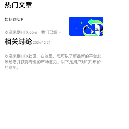
热门文章
低的CMO水平有时与比特币的重要低点相吻合。 马丁
内斯总结称，综合这三个长期指标来看，增强了比特币
可能正在形成宏观经济底部的技术预测。但他也提醒，
如何购买F
这些指标基于过去的价格走势，本身并不保证未来的价
格动态。 *本文不构成投资建议。
欢迎来到HTX.com！我们已经让
购买Synfutures（F）变得简单而
相关讨论
1.3k人学过
发布于 2024.12.21
便捷。跟随我们的逐步指南，放
心开始您的加密货币之旅。第一
步：创建您的HTX账户使用您的
欢迎来到HTX社区。在这里，您可以了解最新的平台发
电子邮件、手机号码注册一个免
展动态并获得专业的市场意见。以下是用户对F(F)币价
费账户在HTX上。体验无忧的注
的意见。
册过程并解锁所有平台功能。立
即注册第二步：前往买币页面，
选择您的支付方式信用卡/借记卡
区块科创
购买：使用您的Visa或
2026-8-7
Mastercard即时购买
宝子们，有粉丝问芯芯：1000U怎么规划，才能慢
Synfutures（F）。余额购买：使
慢做大？ 今天分享一个简单思路——三阶段滚仓
用您HTX账户余额中的资金进行
法。$EPIC 第一阶段：先稳住本金。 小仓位试错，
无缝交易。第三方购买：探索诸
3
3
分享
不重仓，不追涨杀跌。 每笔交易提前设好止损，连
如Google Pay或Apple Pay等流
续亏损就停
行支付方法以增加便利性。C2C