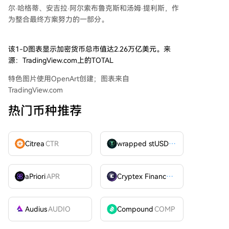
尔·哈格蒂、安吉拉·阿尔索布鲁克斯和汤姆·提利斯，作
为整合最终方案努力的一部分。
该1-D图表显示加密货币总市值达2.26万亿美元。来
源：TradingView.com上的TOTAL
特色图片使用OpenArt创建；图表来自
TradingView.com
热门币种推荐
Citrea
CTR
wrapped stUSDT
WSTUSDT
aPriori
APR
Cryptex Finance
CTX
Audius
AUDIO
Compound
COMP