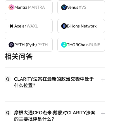
Mantra
MANTRA
Venus
XVS
Axelar
WAXL
Billions Network
BILL
PYTH (Pyth)
PYTH
THORChain
RUNE
相关问答
CLARITY法案在最新的政治交锋中处于
Q
什么位置？
摩根大通CEO杰米·戴蒙对CLARITY法案
Q
的主要批评是什么？