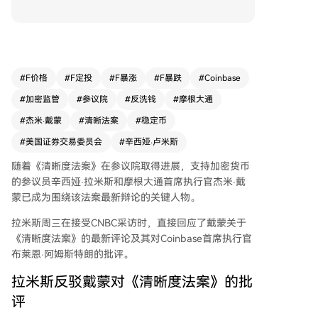
反洗钱（AML）及银行保密法（BSA）保障不足，
且若加密公司功能类似银行就应遵守同等标准。卢
米斯反驳称戴蒙“完全错误”，指出其并未阅读法案
文本。她强调法案实际上援引了超过1600处AML
与BSA条款，延续了对银行活动的既有要求，并将
#
F价格
#
F定投
#
F暴涨
#
F暴跌
#
Coinbase
适用于数字资产领域。 此外，卢米斯透露参议院
#
加密监管
#
参议院
#
反洗钱
#
摩根大通
正推动将《CLARITY法案》中与美国证交会（SE
C）相关的条款，同参议院农业委员会制定的商品
#
杰米·戴蒙
#
清晰法案
#
稳定币
市场部分进行整合。立法者还计划修订首部加密法
#
美国证券交易委员会
#
辛西娅·卢米斯
案《GENIUS法案》（涉及稳定币）以及相关伦理
条款，以形成一个统一方案提交全院审议。她表示
随着《清晰度法案》在参议院取得进展，支持加密货币
正与多位参议员协调，以完成最终立法包裹的整合
的参议员辛西娅·拉米斯和摩根大通首席执行官杰米·戴
工作。
蒙已成为围绕该法案最新辩论的关键人物。
拉米斯周三在接受CNBC采访时，直接回应了戴蒙关于
《清晰度法案》的最新评论及其对Coinbase首席执行官
布莱恩·阿姆斯特朗的批评。
拉米斯反驳戴蒙对《清晰度法案》的批
评