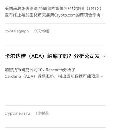
协议
美国前总统唐纳德·特朗普的媒体与科技集团（TMTG）
宣布终止与加密货币交易所Crypto.com的两项合作协
议。这些协议原本包括建立价值64亿美元的CRO代币资
金池，以及在其社交平台Truth Social上整合预测市场功
cointelegraph
58分钟前
能。TMTG临时CEO表示，终止合作主要基于市场竞争
态势的考虑，而非对监管环境的担忧。该公司将转而专
注于与能源公司TAE的合并计划。与此同时，特朗普本
人因其家族的数字资产投资可能引发的利益冲突，继续
卡尔达诺（ADA）触底了吗？分析公司发布
面临部分立法者的审查。
最新信息！
加密货币研究公司10x Research分析了
Cardano（ADA）近期涨势，指出当前数据可能预示着
价格底部正在形成。数据显示，ADA交易价格已高于其
7日和30日移动平均线，过去一周上涨约20.8%，主要推
动力来自大额投资者的买入。该公司称，大钱包在五天
内积累了超2.4亿枚ADA，且价格上涨过程中持续买入，
被视为重要的看涨信号。 推动因素还包括生态系统内的
cryptonews.ru
1小时前
技术及监管进展：Cardano与Injective通过跨链通信协
议（IBC）在测试网建立首个跨链连接，旨在使ADA能
在Injective生态中使用。此外，Cardano预计于8月9日