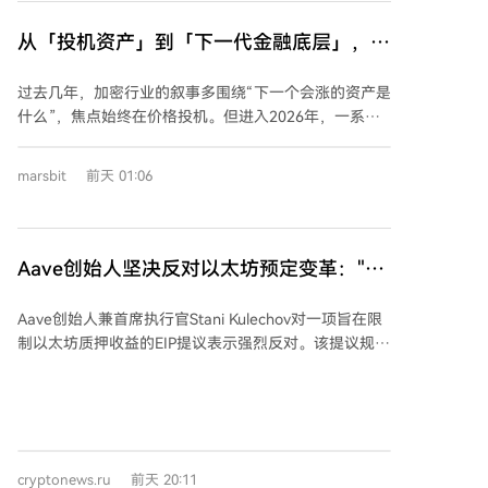
者会议实录”不满有关。目前重启后，公司与投资方希望
低调推进。部分投资机构表示尚未收到重启通知。 本轮
从「投机资产」到「下一代金融底层」，
融资名单包括首轮落选机构及既有投资方的增资意向。
Crypto 正长出一套新的 TradFi 世界
DeepSeek首轮投资方包括国家人工智能产业投资基
过去几年，加密行业的叙事多围绕“下一个会涨的资产是
金、腾讯、宁德时代、溥泉资本、网易、京东等。首轮
什么”，焦点始终在价格投机。但进入2026年，一系列
融资意向资金超1000亿元，显示市场热度高涨。 若本
变化同时涌现：稳定币总市值达约3000亿美元，渗透全
轮顺利完成，DeepSeek两轮融资总额将超1000亿元，
球支付网络；DTCC等传统金融巨头启动资产代币化服
marsbit
前天 01:06
估值较首轮提升约43%。其融资规模远超同行，例如月
务；预测市场进入受监管交易所；AI Agent开始使用稳
之暗面近期以约2100亿元估值完成融资，并已启动Pre-
定币自主支付。这些看似独立的事件，共同揭示了一条
IPO轮。 模型能力与效率直接影响公司估值。
脉络：加密行业过去十年积累的发行、托管、交易、支
DeepSeek原定7月中旬发布的V4正式版略有延迟，V4-
付和结算能力，正从服务加密资产自身，转向为更广泛
Aave创始人坚决反对以太坊预定变革："这
Flash已于7月31日公测，其Agent能力显著提升，在多
的金融活动和机器经济提供基础设施。 具体来看，稳定
可能造成重大伤害"
项基准测试中表现优异。第三方评测显示，其智能水平
币正从“链上美元”演变为可被软件直接调用的支付接
Aave创始人兼首席执行官Stani Kulechov对一项旨在限
国内领先，且延续高性价比路线，API调用成本低于多数
口；RWA（真实世界资产）代币化让传统证券等资产在
制以太坊质押收益的EIP提议表示强烈反对。该提议规
竞争对手。 在推理成本上升的背景下，高性价比成为行
链上变为可编程对象，连接真实所有权和法律权利；预
定，如果质押的ETH超过总供应量的50%，质押收益将
业趋势。近期OpenAI亦下调模型价格，但DeepSeek-
测市场将未来信息转化为实时可读的概率价格；而AI
降至0%。Kulechov认为，这种机制将使质押收益变得不
V4-Flash发布后性价比优势再度凸显。据OpenRouter
Agent则成为能自主决策的新经济行动者。这几条线同
可预测，导致许多参与者无利可图。 Kulechov指出，机
榜单，该模型本周Token消耗量已居全球首位。
步发展的根本原因在于，它们本就是同一套新金融系统
构投资者尤其看重ETH持仓所带来的可预测现金流。如
的不同组件。 由此，下一代金融基础设施已初现多层能
果收益率变得不确定，他们可能会转向提供更稳定收益
力：资产发行与映射层，使多样资产可被智能合约识别
cryptonews.ru
前天 20:11
的其他区块链网络，这将给以太坊的采用带来重大成