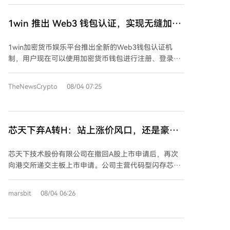
件缺陷，使得攻击更易实施。他预计，随着AI在网络安
中完成复杂任务链，如数据检索、清洗、分析和可视
全领域应用加深，漏洞发现成本将继续下降。
化，中间结果可保留复用。 项目提供了一个集成的科研
1win 推出 Web3 钱包认证，实现无缝加密
工作台，内置30多个科研Skills，涵盖蛋白质分析、分子
资产访问
对接、单细胞分析、文献检索等领域，其中14个涉及
1win加密货币娱乐平台推出全新的Web3钱包认证机
GPU计算。它支持接入自有计算环境（如GPU服务
制，用户现在可以使用加密货币钱包进行注册、登录和
器），将重型计算任务分发执行。 项目强调“不伪造”原
存款，无需再使用密码、复制钱包地址或进行邮箱注
则，要求使用真实数据和计算，若服务不可用则明确报
册。该功能支持Trust Wallet、MetaMask及通过
TheNewsCrypto
08/04 07:25
错，绝不编造结果。这确保了科研产出的真实性。 开源
WalletConnect接入的其他钱包，兼容EVM网络，并提
是该项目推动产学研协同的实践，旨在构建可执行、可
供TRON网络连接选项（通过Trust Wallet和
检查、可扩展的科研基础设施。团队邀请高校、开发者
WalletConnect），使得1win成为首批为TRON网络提供
和产业伙伴共同贡献，通过开发新Skills或完善架构，推
无缝钱包接入的平台之一，该网络上的USDT（TRC-
芯天下弃A转H：站上涨价风口，还是豪赌
动科研智能体应用于更多真实场景。
20）是加密货币用户最常用的支付方式之一。 新功能让
周期？
用户的钱包直接成为其账户身份。用户只需连接钱包并
芯天下技术股份有限公司在撤回A股上市申请后，再次
确认，即可自动创建与之关联的1win账户，存款过程也
向港交所递交主板上市申请。公司主营代码型闪存芯
只需在钱包应用中确认交易即可完成。这一改进的流程
片，2025年相关收入在全球无晶圆厂企业中排名第五，
解决了加密货币平台的多个常见痛点：无需邮箱注册、
但整体市占率仅1.3%，且面临行业集中度高、上下游依
marsbit
08/04 06:26
用户名、密码或手动复制地址，通过原生Web3认证实
赖性强等挑战。 公司业绩受行业周期影响显著。2023
现更快的入门和存款，大幅缩短了从首次访问到首次存
至2025年营收波动，直至2025年才扭亏为盈。2026年
款的时间，提升了用户体验。 1win平台成立于2016
第一季度，受益于存储芯片涨价潮，公司营收同比增长
年，在亚洲、拉丁美洲和非洲运营，提供针对本地用户