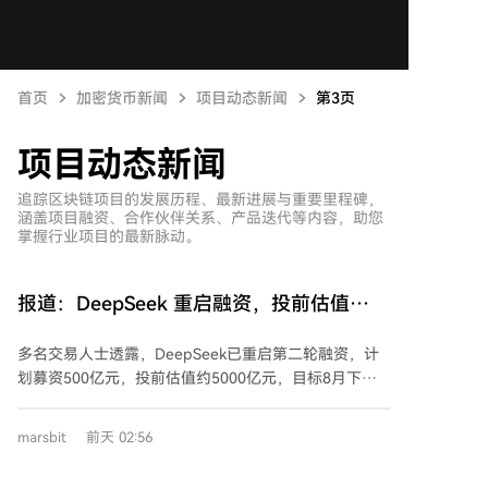
首页
加密货币新闻
项目动态新闻
第3页
项目动态新闻
追踪区块链项目的发展历程、最新进展与重要里程碑，
涵盖项目融资、合作伙伴关系、产品迭代等内容，助您
掌握行业项目的最新脉动。
报道：DeepSeek 重启融资，投前估值
5000 亿元
多名交易人士透露，DeepSeek已重启第二轮融资，计
划募资500亿元，投前估值约5000亿元，目标8月下旬
完成签约。此前，该公司于今年4月启动、6月完成首轮
融资，募资500亿元，估值超3500亿元，创下中国AI大
marsbit
前天 02:56
模型领域首轮融资规模纪录。 第二轮融资在7月中旬开
启后一度暂停，据称与创始人梁文锋对网上流传的“投资