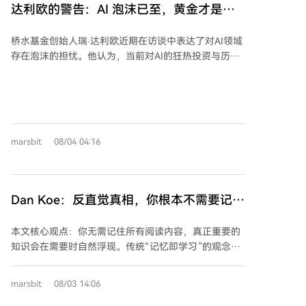
77.4%，净利润大幅增长，毛利率跃升至55.63%。这主
达利欧的警告：AI 泡沫已至，黄金才是硬
的多样化娱乐产品，并与多位国际知名人士合作，包括
要得益于公司在行业低谷期进行的战略囤货，在涨价时
通货
奥运冠军兼UFC选手Gable Steveson、格斗家Jon
兑现利润。然而，高价位存货也带来风险，一旦行业周
桥水基金创始人瑞·达利欧近期在访谈中表达了对AI领域
Jones、足球明星Luis Suarez等，说唱歌手Tyga和UFC
期下行，可能转化为成本包袱。 业绩暴增背后，现金流
存在泡沫的担忧。他认为，当前对AI的狂热投资与历史
选手Ilia Topuria也于2026年加入了其VIP社区。
状况承压。2026年第一季度经营性现金流转为负值，主
上的互联网泡沫类似，人们因追逐革命性技术而忽略资
要因大额囤货消耗资金，且贸易应收款增加导致回款放
产价格，大量杠杆资金涌入，形成了泡沫。 他指出了泡
缓。同时，公司在亏损期仍进行大额分红，且IPO前有
沫可能破裂的三大征兆：1）利率上升导致资金成本增
多位早期股东及实控人减持套现，引发市场对其资金规
加和资产变现压力；2）股票发行量大幅增加，供给过
划合理性及股权交易合规性的关注。 芯天下此次港股
剩；3）大量缺乏专业知识的散户投资者通过加杠杆方
IPO，不仅需要向市场证明其能把握行业上行机遇，更
marsbit
08/04 04:16
式涌入市场，筹码结构不稳定。 面对潜在的市场波动，
需回答当涨价潮退去后，公司如何应对周期波动、维持
达利欧建议投资者不应试图“择时”，而应采取分散投资
独立稳健经营的核心问题。
策略以应对不确定性。他特别推荐将投资组合的5%到
15%配置于黄金，因为黄金是“硬通货”，在动荡时期通
Dan Koe：反直觉真相，你根本不需要记住
常表现良好，且不受他人负债影响。对于比特币，他持
读过的一切
相对谨慎态度，认为其面临技术（如量子计算）和监管
本文核心观点：你无需记住所有阅读内容，真正重要的
风险，不如实体黄金可靠。 关于AI的社会影响，达利欧
知识会在需要时自然浮现。传统“记忆即学习”的观念是
认为，资本家将是最大的受益者，自动化将取代越来越
错误的，学习应是一个以目标为导向的反馈调节系统。
多的人类体力乃至脑力劳动，可能加剧贫富差距。但他
**核心问题**：多数人记不住阅读内容，是因为将“记
也指出，拥有卓越人类智能、情感、直觉以及合作能力
marsbit
08/03 14:06
住”当作终点，而非将知识应用于实际目标。 **有效学
的人，在未来依然会表现出色。 最后，他提及世界秩序