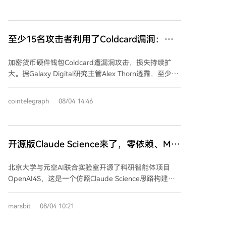
和调用；全天候支付与结算层，实现近乎实时的全球价
本。此外，质押收益归零将使基于ETH的借贷和收益策
值转移；连续交易与价格发现层，提供可被软件调用的
略基本失效，借贷的主要用途可能仅限于卖空操作。 他
实时市场信号；身份、权限与授权层，管理复杂的机构
警告说，依赖ETH收益产品的投资者可能会转向稳定币
至少15名攻击者利用了Coldcard漏洞：
与机器交互权限；以及与现实法律和监管体系的连接
或其他生息资产，这可能会严重萎缩基于以太坊的借贷
层，为长期采用奠定规则基础。 这一转变意味着加密行
Galaxy
和收益市场。Kulechov认为，该提议将削弱ETH作为资
业正从纯粹的投机市场，在其下方构建一套能被真实资
加密货币硬件钱包Coldcard遭漏洞攻击，损失持续扩
产的可行性并限制其长期潜力。他希望在谨慎考虑对
产、传统机构和智能软件共同使用的执行系统。行业资
大。据Galaxy Digital研究主管Alex Thorn透露，至少15
DeFi、质押和机构采用的影响后，该提议不会被通过，
金来源和参与主体都在扩展，监管讨论也从“是否允许存
名不同攻击者利用该漏洞实施攻击，新受害者报告帮助
否则可能导致许多市场参与者转向其他区块链网络。
在”转向“如何具体规范”。然而，挑战依然存在：链上确
识别出更多攻击者。最新数据显示，经过三轮确认的攻
cointelegraph
08/04 14:46
认不等于法律终局，AI支付的责任边界模糊，流动性碎
击波次，预估损失已升至1亿美元，若计入疑似第四波
片化问题突出，机构所需的隐私与合规方案仍需完善，
攻击，总损失或达1.3亿美元。 此次事件引发关于冷钱
且区块链无法自动创造信用等复杂金融要素。 总之，
包安全性的讨论。Dragonfly管理合伙人Haseeb
2026年的关键并非单一赛道爆发，而是多块拼图开始接
Qureshi指出，约“2美元的AI强化”本可预防该漏洞，并
开源版Claude Science来了，零依赖、MIT
合。加密行业在保留投机属性的同时，正在底层逐步长
引用社交媒体报告称，部分AI模型在20分钟内重现了该
协议，内置30+项科研Skills
出一套更完整的金融基础设施框架，迈出了从“数字黄金
漏洞。但Tokenomist数据主管Tatsapat Saerejittima认
北京大学与元空AI联合实验室开源了科研智能体项目
实验”到“全球无摩擦金融基础设施”的关键一步。
为，AI在漏洞公开前独立发现的可能性较低，相关说法
OpenAI4S，这是一个仿照Claude Science思路构建的
缺乏严谨测试。 Castle Labs联合创始人Francesco分析
开源科研助手。该项目采用MIT协议，核心零依赖，致
称，AI模型能力的提升正大幅降低发现加密货币漏洞的
力于让AI真正融入科研工作流。 OpenAI4S的核心是“代
marsbit
08/04 10:21
成本与时间，但Coldcard私钥设置可能加剧了风险：其
码即行动”（Code-as-Action），它允许智能体直接生
私钥熵值（40位）低于行业标准（128位），这源于固
成并执行Python或R代码，在一个持续运行的内核环境