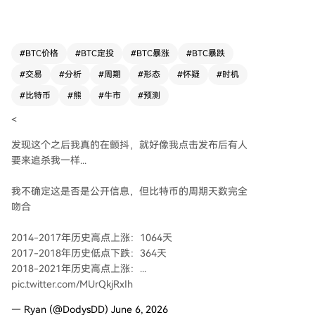
2018和2021-2022年的熊市（从峰值到谷底）则
都持续了364天。 这种规律性对交易者颇具吸引
力，因为它暗示比特币可能遵循一种可重复的时间
结构，为市场预期提供了简单的日历框架。然而，
#
BTC价格
#
BTC定投
#
BTC暴涨
#
BTC暴跌
分析指出这类“完美周期”理论存在明显问题：其精
#
交易
#
分析
#
周期
#
形态
#
怀疑
#
时机
确性很大程度上取决于对高点与低点的选取，容易
通过筛选特定日期来迎合模式，而忽略其他会打破
#
比特币
#
熊
#
牛市
#
预测
对称性的周期节点。此外，比特币价格受减半、宏
<
观条件、矿工行为等多种复杂因素影响，并无证据
表明存在精确到天的固定计时器。 尽管如此，周
发现这个之后我真的在颤抖，就好像我点击发布后有人
期叙事在加密市场仍颇具影响力。在当前市场方向
要来追杀我一样...
未明的时期，这种简洁的时间理论为不确定性提供
了一个简单的故事框架。安全的结论是：比特币周
我不确定这是否是公开信息，但比特币的周期天数完全
期时间仍是一个流行的观察视角，但对于精确日期
吻合
的断言应保持怀疑。这些数字更多是市场叙事的一
部分，本身不足以作为预测未来重大高低点的可靠
2014-2017年历史高点上涨：1064天
依据。
2017-2018年历史低点下跌：364天
2018-2021年历史高点上涨：...
pic.twitter.com/MUrQkjRxIh
— Ryan (@DodysDD) June 6, 2026