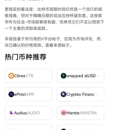
更稳妥的看法是：比特币周期时间仍然是一个流行的观
察视角，但对于精确日期的说法应持怀疑态度。这些数
字作为社会-市场叙事很有趣；但单凭它们不足以预测下
一个主要的顶部或底部。
本报告基于所引用的X平台帖子，应视为市场评论，而
非已确认的价格预测。查看来源帖子。
热门币种推荐
Citrea
CTR
wrapped stUSDT
WSTUSDT
aPriori
APR
Cryptex Finance
CTX
Audius
AUDIO
Mantra
MANTRA