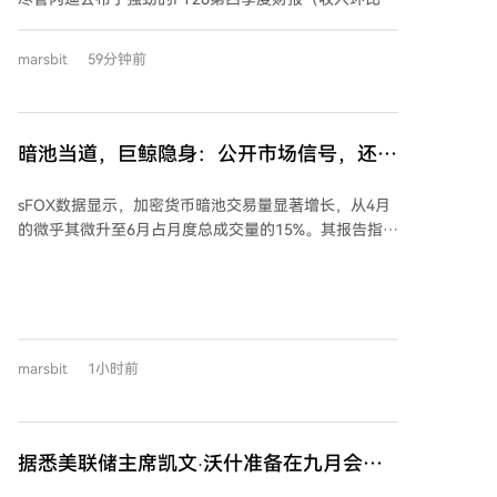
息以回应银行业关切，但允许基于交易行为的奖励。它
长51%），但股价次日大跌，因市场担忧NAND价格上
为数字资产设立基于风险的监管路径：项目早期受SEC
涨可能放缓，且公司指引未达部分投资者更高预期。 花
marsbit
59分钟前
证券法规管，达到去中心化门槛后可转入CFTC商品监
旗看多的核心在于闪迪的“新业务模式”长期协议。这些
管。法案还厘清了开发者责任，仅追究明知并协助犯罪
合同覆盖未来大量出货，并附有约940亿美元的最低收
的行为，而非对开源软件的下游滥用负无限责任。 a16z
入承诺和财务担保。花旗认为，这提高了未来收入和现
指出，若法案未通过，监管不确定性将持续，迫使企业
金流的可预测性，足以支持闪迪获得高于传统NAND周
暗池当道，巨鲸隐身：公开市场信号，还有
与创新外流，削弱美国的技术领导地位与经济竞争力。
期股的估值倍数（约11倍CY27E EPS）。 报告指出，AI
几分可信？
该法案已获得两党议员、执法组织及金融机构的支持，
推理需求扩张正驱动数据中心存储容量增长，企业级
sFOX数据显示，加密货币暗池交易量显著增长，从4月
旨在为市场提供长期稳定的规则，加强消费者保护，并
SSD是受益环节。长期合同按底价执行时毛利率约
的微乎其微升至6月占月度总成交量的15%。其报告指
确保美国在下一代金融基础设施发展中的影响力。
80%，但此数据仅限合同范围，不代表整体业务。当前
出，平台上机构资金的77.7%通过场外交易完成，仅
高库存主要用于履约缓冲。花旗也提示了风险，包括行
18.4%流向公开交易所，5月单月暗池成交额达1.47亿美
业产能可能过快释放、价格竞争及宏观环境影响。 综
元。这标志着市场结构性转变，类似传统金融历程。 机
上，花旗的目标价并非押注周期消失，而是认为AI数据
构选择暗池主要为了隐藏大额交易意图，避免公开订单
中心需求与长期合同能降低闪迪盈利波动，从而支撑更
簿暴露交易模式，从而防止被反向操作或增加滑点。暗
高估值。后续需关注长单执行节奏、价格调整机制、需
marsbit
1小时前
池将大单拆分执行，减少市场波动，并可能增厚市场深
求兑现及行业产能恢复情况。
度、收窄价差。这导致公开订单簿仅反映市场一小部分
活动，机构的大规模买卖可能不在盘面直接显现。 以往
加密货币交易者可通过监控链上数据、交易所余额获得
据悉美联储主席凯文·沃什准备在九月会议
信息优势，但暗池设计使底层资金流向对散户不可见。
上支持加息