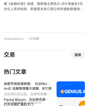
同时，跨市场套利机会因一级经纪商和聚合平台的快速
据《金融时报》报道，美联储主席凯文·沃什准备在9月
操作而减少。市场可能朝类似股票市场的形态发展，散
会议上支持加息，前提是未来几周公布的通胀数据持续
户更多通过经纪商接入。 前景推演分为两种：乐观情况
高企。消息人士称，若通胀超预期或市场加息预期升
下，散户订单也能获得优化服务，市场价差和滑点改
温，沃什将收紧货币政策。此消息使市场对9月加息25
善，部分机会转移至链上和DeFi；悲观情况下，散户信
个基点的概率预估升至约56.7%，两年期美债收益率上
息劣势加剧，优质服务仍仅限于大客户，公开市场信号
升至4.22%。 沃什简洁的沟通风格近期引起债市波动。
持续弱化。 无论如何，交易者需调整策略：不将单一交
投资者认为他未就抑制通胀提供足够指引，加之能源价
易所数据视为市场全貌、比较不同渠道综合成本、在深
cryptonews.ru
1小时前
格上涨等因素，导致美债价格大跌，30年期国债收益率
度不足时多用限价单。加密市场在成熟和优化交易体验
突破5.2%，创2007年以来新高。部分投资者指出，沟通
的同时，也提高了解读难度，散户虽减少遭遇突发行情
不足削弱了市场对美联储控通胀的信心。 沃什承认上任
冲击，但也更难追踪主力资金动向。
交易
现货
初期存在沟通失误，例如未充分强调对物价稳定的承
诺，且未明确长期重组计划是否影响短期利率决策。但
他坚持不改变重组进程，并希望投资者更关注经济数据
热门文章
而非央行言论，这与前任主席全面引导市场的风格不
同。 此外，美国总统特朗普多次致电沃什，要求降息而
非加息。
加密市场宏观研报：《GENIUS
Act》法案取得重大进展，BTC突
破历史新高，后市全新展望
2025年5月22日，比特币价格正
式突破11万美元大关，创下历史
Fractal Bitcoin：为比特币原链
1.9k人学过
发布于 2025.05.22
新高。在政策面、宏观经济、资
打开无限扩展的大门