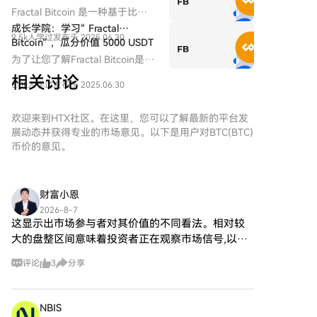
金面与投资者结构共同作用下，
Fractal Bitcoin 是一种基于比特
一场结构性牛市浪潮正在展开。
币核心代码的扩容方案，通过递
成长学院：学习“ Fractal
而此轮上涨背后的核心驱动，是
9.5k人学过
发布于 2025.06.30
归方式实现无限层级的扩展。
Bitcoin“ ，瓜分价值 5000 USDT
美国《GENIUS稳定币法案》的
代币奖励
为了让您了解Fractal Bitcoin是什
实质性进展以及多项利好的叠
么，成长学院推出多种学习赚币
加。本文将从政策端突破、宏观
相关讨论
5.0k人学过
发布于 2025.06.30
活动。
环境转向、链上与ETF资金结
构、交易行为演化，以及重点受
欢迎来到HTX社区。在这里，您可以了解最新的平台发
益赛道五大维度，全面解析此轮
展动态并获得专业的市场意见。以下是用户对BTC(BTC)
BTC再创新高的深层逻辑，并前
币价的意见。
瞻下半年市场的潜在趋势。
财富小恩
2026-8-7
这显示出市场参与者对其价值的不同看法。相对较
大的盘整区间意味着投资者正在观察市场信号,以决
定未来的买入或卖出时机。 趋势分析:从开盘至收盘
评论
3
分享
的价格下跌,可能反映了市场情绪的轻微负面。然而,
这种小幅下跌并
NBIS