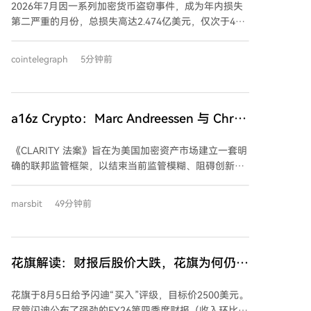
2026年7月因一系列加密货币盗窃事件，成为年内损失
第二严重的月份，总损失高达2.474亿美元，仅次于4月
的6.44亿美元。这一数字远超6月（7500万美元）和5月
（6000万美元）的损失。 本月最大的安全事件是
cointelegraph
5分钟前
Coldcard硬件钱包漏洞，导致至少1亿美元的比特币从
7300个钱包中被盗。据Galaxy Digital分析，攻击至少
分三波进行，且可能存在第四波，可能使总损失升至约
1.3亿美元。此事件凸显了即使冷存储也无法完全消除技
a16z Crypto：Marc Andreessen 与 Chris
术风险。 其他显著的7月攻击事件包括：去中心化金融
Dixon 解读《CLARITY 法案》为何刻不容
协议Bonzo Lend损失900万美元；基于Cardano的钱包
《CLARITY 法案》旨在为美国加密资产市场建立一套明
缓
SecondFi损失260万美元；基于Arbitrum的永续交易所
确的联邦监管框架，以结束当前监管模糊、阻碍创新且
AFX损失2400万美元；以及Verus Ethereum Bridge损
使消费者暴露风险的状态。该法案将清晰划分SEC与
失750万美元。
CFTC的监管职责，要求加密交易平台等中介机构注册并
marsbit
49分钟前
遵守类似传统金融市场的审计、信息披露、客户资产保
护及反欺诈规则，从而防止类似FTX的灾难重演。 法案
通过明确规则，保护负责任的企业免受“逐底竞争”的影
响，避免合规成本高的美国公司被离岸不合规对手挤
花旗解读：财报后股价大跌，花旗为何仍上
压。同时，它要求中介机构遵守反洗钱与制裁规定，利
看闪迪至2500美元？
用区块链交易的公开可追溯性助力执法，同时区分隐私
花旗于8月5日给予闪迪“买入”评级，目标价2500美元。
保护与非法隐匿。 此外，法案禁止对稳定币余额支付利
尽管闪迪公布了强劲的FY26第四季度财报（收入环比增