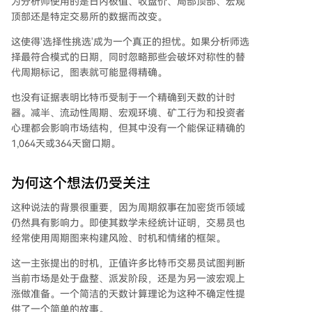
为分析师使用的是日内极值、收盘价、局部顶部、宏观
顶部还是特定交易所的数据而改变。
这使得'选择性挑选'成为一个真正的担忧。如果分析师选
择最符合模式的日期，同时忽略那些会破坏对称性的替
代周期标记，图表就可能显得精确。
也没有证据表明比特币受制于一个精确到天数的计时
器。减半、流动性周期、宏观环境、矿工行为和投资者
心理都会影响市场结构，但其中没有一个能保证精确的
1,064天或364天窗口期。
为何这个想法仍受关注
这种说法的背景很重要，因为周期叙事在加密货币领域
仍然具有影响力。即使其数学未经统计证明，交易员也
经常使用周期图来构建风险、时机和情绪的框架。
这一主张提出的时机，正值许多比特币交易员试图判断
当前市场是处于盘整、派发阶段，还是为另一波宏观上
涨做准备。一个简洁的天数计算理论为这种不确定性提
供了一个简单的故事。