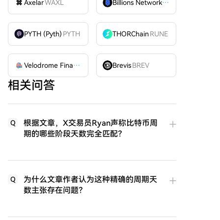
Axelar
WAXL
Billions Network
BILL
PYTH (Pyth)
PYTH
THORChain
RUNE
Velodrome Finance
VELODROME
Brevis
BREV
相关问答
根据文章，X交易员Ryan声称比特币周
Q
期的哪些阶段天数完全匹配？
为什么文章作者认为这种精确的周期天
Q
数主张存在问题？