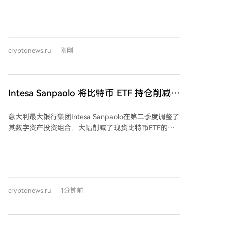
的就业数据远逊于预期，美国7月非农就业人数意外减
少2.3万，远低于经济学家预测的增长8.3万，失业率微
降至4.1%。市场将此视为美联储可能在9月会议上维持
利率不变的信号。受此影响，美股期货全线上涨，其中
cryptonews.ru
刚刚
纳斯达克100指数期货涨幅领先。 此次反弹发生在8月6
日油价上涨导致美股承压下跌之后。然而在8月7日，油
价走势逆转，WTI和布伦特原油期货均出现下跌。与此
同时，贵金属表现强劲，黄金和白银价格显著上扬。
Intesa Sanpaolo 将比特币 ETF 持仓削减
HCN稳定币指数目前为69，处于“谨慎”状态。市场流动
94%，并三倍加仓抵押以太坊仓位
性正大量向稳定币集中，其交易基础设施参与度已达极
意大利最大银行集团Intesa Sanpaolo在第二季度调整了
端高位。这表明市场风险偏好正在降低，处于等待下一
其数字资产投资组合，大幅削减了现货比特币ETF的持
个明确方向的观望阶段。若该指数升至75以上，将强烈
仓，同时增加了以太坊质押收益产品的投资。 该银行将
确认市场转向“避险”模式；若跌破60，则显示当前谨慎
其在贝莱德iShares比特币信托基金（IBIT）的持仓减少
情绪开始缓解。
了约94%，从646,809股降至40,723股，并清算了99%
的看涨期权，同时新开立了50万股的看跌期权头寸。尽
管如此，Intesa并未完全退出比特币市场，仍持有价值
cryptonews.ru
1分钟前
约6760万美元的ARK 21Shares比特币ETF（ARKB）股
票，这是其报告中最大的单一加密货币相关头寸。 另一
方面，该银行将其在贝莱德iShares质押以太坊信托基金