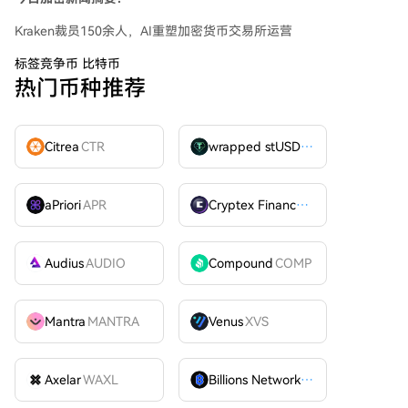
Kraken裁员150余人，AI重塑加密货币交易所运营
标签
竞争币 比特币
热门币种推荐
Citrea
CTR
wrapped stUSDT
WSTUSDT
aPriori
APR
Cryptex Finance
CTX
Audius
AUDIO
Compound
COMP
Mantra
MANTRA
Venus
XVS
Axelar
WAXL
Billions Network
BILL