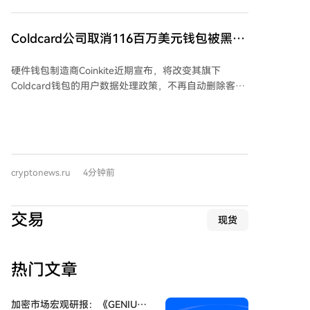
持者和投资者张伊万持有该NFT直至2025年10月，随后
以11 ETH（约合43000美元）的价格将其转售，价值在
Coldcard公司取消116百万美元钱包被黑后
四年间几乎翻了三倍。与此同时，一克拉天然钻石的价
的数据删除政策
格同期下跌了近40%。 这一结果与塔莎·切最初的设想相
硬件钱包制造商Coinkite近期宣布，将改变其旗下
悖。如果NFT旨在保存被毁实体资产的价值，其价格本
Coldcard钱包的用户数据处理政策，不再自动删除客户
应随实体钻石价格下跌。实际上，该NFT价格的逆势上
记录。这一政策转变源于2026年7月30日曝出的严重安
涨表明，其价值主要由市场投机和炒作驱动，而非与实
全漏洞，该漏洞导致超过1.16亿美元的比特币从
体资产的经济基本面挂钩。
Coldcard钱包中被盗。 此次漏洞与2021年3月发布的固
件版本4.0.1有关，利用了内置的弱伪随机数生成器。安
全公司TRM Labs警告称，在漏洞修复前创建的任何种
cryptonews.ru
4分钟前
子短语都可能已不安全。自7月30日起，已发生多轮攻
击，累计损失达1816枚比特币，涉及超5200个地址，
成为2026年第三大加密货币黑客攻击事件。 Coinkite表
交易
现货
示，改变数据保留政策是为了应对此次盗窃事件可能引
发的“法律义务”。此前，该公司仅长期保留用户的电子
邮件和国家信息。此举也被视为对比特币社区长期奉行
热门文章
的隐私至上和自我托管原则的一次重大背离。 公司否认
了其早已知晓漏洞的指控，称相关问题视频讨论的是另
一个Bug，而非随机数生成器问题。根据数据分析，此
加密市场宏观研报：《GENIUS