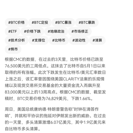
的13周高点。截至发稿时，BTC交易价格为76829
美元。 市场下跌伴随大规模多头平仓，过去24小
时清算总额达6.77亿美元，其中比特币多头清算占
1.9亿美元。地缘政治紧张局势加剧了市场波动，
#
BTC价格
#
BTC定投
#
BTC暴涨
#
BTC暴跌
美国总统特朗普对伊朗发出新威胁，和平谈判陷入
#
ETF
#
价格下跌
#
地缘政治
#
市场修正
僵局，加之俄罗斯石油交付豁免到期，推动WTI原
油价格突破103美元。 技术分析显示，BTC/USD在
#
技术分析
#
支撑位
#
比特币
#
波动性
#
清算
82000美元上方遇到阻力后出现负面背离，引发回
#
熊市
调。分析师指出，若76000美元即时支撑位失守，
可能进一步下探71000-73000美元需求区及65000
根据CMC的数据，在过去的3天里，比特币价格已跌至
美元局部低点，这意味着从当前价格可能下跌1
76,500美元的三周低点。这抹去了比特币自5月1日以来
6%。专家强调，守住76000美元关口对避免市场深
取得的所有涨幅。此次下跌发生在比特币/美元汇率数日
度修正至关重要。 （当前摘要约650字符）
上涨之后，该汇率曾因围绕美国CLARITY法案的乐观情
绪以及现货交易所交易基金的大量资金流入而飙升至
83,000美元以上的13周高点。根据CMC的数据，截至发
稿时，BTC交易价格为76,829美元，下跌1.66%。
周日，美国总统唐纳德·特朗普警告称"时钟在滴答作
响"，并就和平协议的拖延对伊朗发出新的威胁。在过去
的一天里，多头清算激增6.07亿美元，其中1.9亿美元来
自比特币多头清算。