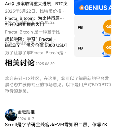
次攻击中加拿大的用户损失最为惨重，约占总损失的
Act》法案取得重大进展，BTC突
25%，这与该国早期普及比特币及本地营销活动有关。
破历史新高，后市全新展望
2025年5月22日，比特币价格正
此次事件严重动摇了市场对硬件钱包和自我托管安全的
式突破11万美元大关，创下历史
Fractal Bitcoin：为比特币原链
信心，甚至推动了一些开发者探索利用AI来增强比特币
1.9k人学过
发布于 2025.05.22
新高。在政策面、宏观经济、资
打开无限扩展的大门
代码安全。
金面与投资者结构共同作用下，
Fractal Bitcoin 是一种基于比特
一场结构性牛市浪潮正在展开。
币核心代码的扩容方案，通过递
成长学院：学习“ Fractal
而此轮上涨背后的核心驱动，是
9.5k人学过
发布于 2025.06.30
归方式实现无限层级的扩展。
Bitcoin“ ，瓜分价值 5000 USDT
美国《GENIUS稳定币法案》的
代币奖励
为了让您了解Fractal Bitcoin是什
实质性进展以及多项利好的叠
么，成长学院推出多种学习赚币
加。本文将从政策端突破、宏观
相关讨论
5.0k人学过
发布于 2025.06.30
活动。
环境转向、链上与ETF资金结
构、交易行为演化，以及重点受
欢迎来到HTX社区。在这里，您可以了解最新的平台发
益赛道五大维度，全面解析此轮
展动态并获得专业的市场意见。以下是用户对BTC(BTC)
BTC再创新高的深层逻辑，并前
币价的意见。
瞻下半年市场的潜在趋势。
金融助推
2026-8-7
Scroll是字节码全兼容zkEVM零知识二层，依靠ZK
数学证明实现交易即时终局，无乐观系ARB、OP七
天提现窗口期与安全博弈漏洞；对比Polygon侧链，