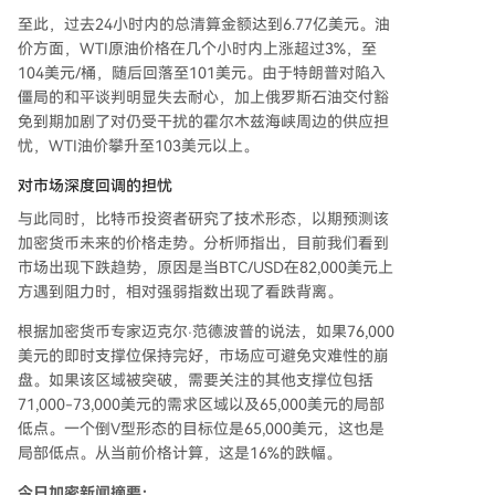
至此，过去24小时内的总清算金额达到6.77亿美元。油
价方面，WTI原油价格在几个小时内上涨超过3%，至
104美元/桶，随后回落至101美元。由于特朗普对陷入
僵局的和平谈判明显失去耐心，加上俄罗斯石油交付豁
免到期加剧了对仍受干扰的霍尔木兹海峡周边的供应担
忧，WTI油价攀升至103美元以上。
对市场深度回调的担忧
与此同时，比特币投资者研究了技术形态，以期预测该
加密货币未来的价格走势。分析师指出，目前我们看到
市场出现下跌趋势，原因是当BTC/USD在82,000美元上
方遇到阻力时，相对强弱指数出现了看跌背离。
根据加密货币专家迈克尔·范德波普的说法，如果76,000
美元的即时支撑位保持完好，市场应可避免灾难性的崩
盘。如果该区域被突破，需要关注的其他支撑位包括
71,000-73,000美元的需求区域以及65,000美元的局部
低点。一个倒V型形态的目标位是65,000美元，这也是
局部低点。从当前价格计算，这是16%的跌幅。
今日加密新闻摘要：