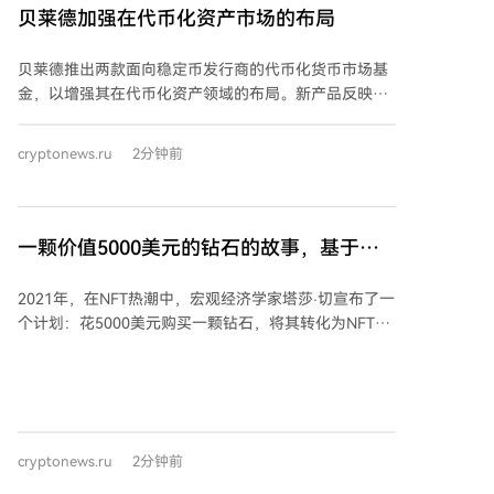
中的头寸增加了两倍，从31.5万美元增至710万美元。
贝莱德加强在代币化资产市场的布局
这一举动反映了在市场疲软期间寻求买入以获得定期收
益的策略，因为质押以太坊产品可以提供年化约3%至
贝莱德推出两款面向稳定币发行商的代币化货币市场基
4%的奖励，这是传统现货比特币基金所不具备的。 投
金，以增强其在代币化资产领域的布局。新产品反映了
资组合调整发生在复杂的市场背景下：第二季度比特币
大型金融机构对区块链技术应用于传统金融体系的兴趣
价格下跌14%，现货比特币ETF整体出现净流出，而现
增长，标志着代币化资产领域发展的重要一步。 首只基
货以太坊产品也录得资金流出。Intesa还调整了其对加
cryptonews.ru
2分钟前
金基于现有投资于美国短期国债及货币工具的基金策略
密货币基础设施公司的持股，例如增持了Bitgo，但减持
设立，其份额以代币化形式存在于以太坊网络，投资者
了Coinbase、Circle和Robinhood的股份。 此外，该银
可通过区块链转让所有权。基础资产仍托管于传统金融
行还新开立了与SpaceX相关的大额非加密货币头寸，间
基础设施，结合了政府债券的可靠性与数字技术优势。
一颗价值5000美元的钻石的故事，基于它
接获得了比特币敞口，因为SpaceX的公司资产负债表上
第二只产品面向机构数字资产参与者，支持多条区块链
持有比特币。 这些变化表明，Intesa从最初的实验性购
的NFT被以43,000美元售出
网络并自动进行收益再投资，旨在帮助稳定币发行商更
买比特币，转向了更为积极、进行对冲和动态调整的加
2021年，在NFT热潮中，宏观经济学家塔莎·切宣布了一
高效管理储备、维持流动性并满足美国监管要求。 这一
密货币投资组合管理。
个计划：花5000美元购买一颗钻石，将其转化为NFT，
举措巩固了贝莱德在代币化金融工具市场的地位。公司
然后彻底摧毁这颗钻石。她想以此证明，物理对象可以
此前已推出行业领先的由美债支持的产品BUIDL，此次
被毁灭，但其数字版本却能永久保存价值概念。 同年8
产品线扩展显示机构投资者对传统资产代币化的兴趣持
月，她购入一颗1.3克拉的钻石，并最终在一位机械师的
续上升。 美国《GENIUS法案》的出台为支付类稳定币
帮助下将其成功击碎。随后，她在交易平台上创建了代
提供了联邦监管框架，降低了合规不确定性，推动大型
表该钻石的NFT。出乎意料的是，同年9月，该NFT以
机构加速推出与储备管理和流动性配置相关的新产品。
cryptonews.ru
2分钟前
5.5 ETH（当时约合17000美元）的价格售出，是她购买
钻石价格的三倍多。 然而，故事并未结束。一位DeFi支