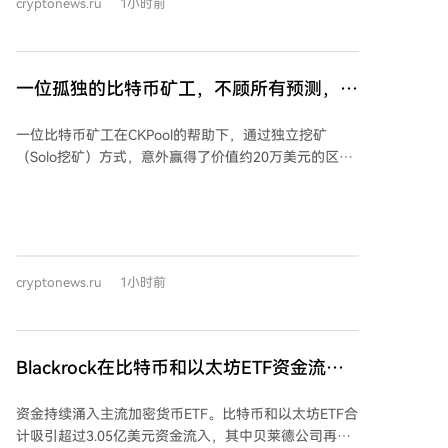
cryptonews.ru
1小时前
额在第二季度增至74亿美元，同比增长超三倍，现货交
易活动同期增长220%。 据RWA.xyz统计，2026年链上
代币化RWA总价值已超300亿美元，较前一年翻倍。截
至2026年8月，该价值已接近380亿美元。 RWA并非取
一位孤独的比特币矿工，不顾所有预测，赢
代传统金融，而是成为其与区块链世界的桥梁。银行与
得了20万美元的区块奖励大奖
资管公司得以在公链上发行合规产品，同时DeFi用户获
一位比特币矿工在CKPool的帮助下，通过独立挖矿
得了此前链上无法触及的资产。传统金融提供资本、监
（Solo挖矿）方式，意外赢得了价值约20万美元的区块
管与成熟产品，区块链则带来24小时结算、透明度、可
奖励。该区块（编号960804）包含3.125 BTC的固定区
编程性、全球访问与更低成本。 代币化正被视为基础设
块补贴和约0.032 BTC的交易手续费。 该矿工的计算能
施工具，而不仅是加密应用。代币化信贷仍是RWA中最
力波动很大，峰值达到100 PH/s，约为当时比特币全网
大类别，区块链降低了成本并提升透明度，其链上总值
算力的0.011%。这种算力特征表明其可能租用了云算
已超70亿美元。国债是增长最快的机构板块，受高利率
力，而非使用固定的家庭矿机。凭借此算力，平均每64
与稳健收益需求推动。大宗商品（尤其黄金支持代币）
cryptonews.ru
1小时前
天就有机会挖出一个区块，远低于小型家庭矿机通常所
类别也在扩展，结合了黄金的避险属性与区块链交易的
需的数十年时间。 CKPool是一个允许矿工连接其设备进
便利性，常在全球不确定性时期吸引资金。房地产类别
行独立挖矿的服务，仅收取约2%的费用。这是该服务自
规模虽小于信贷市场，但保持稳定增长。
成立以来成功挖出的第317个区块。此次出块也标志着
Blackrock在比特币和以太坊ETF资金流入
其代码库集成Stratum V2协议后，在主网挖出的首个区
中领先，总额达3.05亿美元
块（尽管实际使用了更旧的V1协议）。 在当前挖矿产业
资金持续涌入主流加密货币ETF。比特币和以太坊ETF合
集中于少数大型矿池的背景下，此次事件表明，只要拥
计吸引超过3.05亿美元资金流入，其中贝莱德公司再度
有足够的算力和有效的区块模板，个人仍有可能无需许