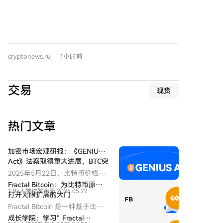
领跑，机构需求已连续第三个交易日保持强劲。 比特币
可地获得完整的区块奖励。开发者Dr -ck（真名Kon
ETF净流入2.4442亿美元，贝莱德的IBIT基金占大头
Kolivas）借此指出，尽管加密货币行业近期因硬件钱包
（1.9683亿美元），ARK 21Shares的ARKB和富达的
漏洞等问题出现混乱，但比特币网络仍在持续稳定运
FBTC分别流入3763万和1128万美元。Vaneck的HODL
行。 下一次比特币减半预计在2028年春季（区块高度
是唯一出现资金流出的比特币ETF，流出1467万美元。
约1,050,000），届时区块奖励将降至1.5625 BTC，交
cryptonews.ru
1小时前
以太坊ETF也表现积极，净流入6086万美元，贝莱德的
易手续费的重要性将日益凸显。全网挖矿难度预计在本
产品占主导。 其他加密货币ETF方面，
周末（8月8日）进行调整，同时BIP-110软分叉也可能
Hyperliquid（$HYPE）ETF在经历长期赎回后恢复小幅
激活。近期全网算力已从2025年底的峰值有所回落，部
交易
现货
资金流入。而瑞波币（$XRP）ETF则遭遇358万美元的
分归因于AI数据中心对电力和设备的竞争。这位幸运矿
资金流出。Solana ETF当日未录得净资金流动。 总体而
工的身份及其后续计划，如同典型的比特币地址一样，
言，比特币和以太坊ETF持续吸引机构投资者关注，贝
保持匿名。
热门文章
莱德是主要需求来源，而小型代币相关ETF的资金活动
则波动较大。
加密市场宏观研报：《GENIUS
Act》法案取得重大进展，BTC突
破历史新高，后市全新展望
2025年5月22日，比特币价格正
式突破11万美元大关，创下历史
Fractal Bitcoin：为比特币原链
1.9k人学过
发布于 2025.05.22
新高。在政策面、宏观经济、资
打开无限扩展的大门
金面与投资者结构共同作用下，
Fractal Bitcoin 是一种基于比特
一场结构性牛市浪潮正在展开。
币核心代码的扩容方案，通过递
成长学院：学习“ Fractal
而此轮上涨背后的核心驱动，是