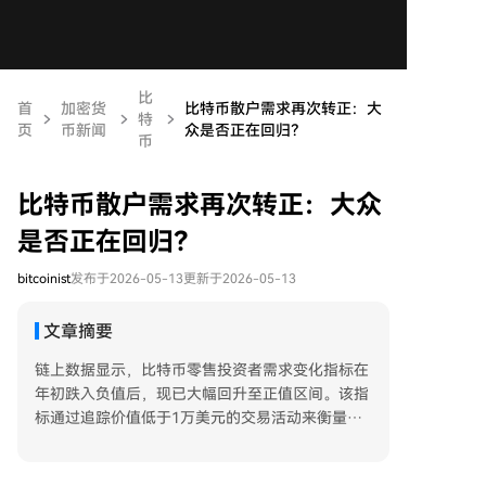
比
首
加密货
比特币散户需求再次转正：大
特
页
币新闻
众是否正在回归？
币
比特币散户需求再次转正：大众
是否正在回归？
bitcoinist
发布于2026-05-13
更新于2026-05-13
文章摘要
链上数据显示，比特币零售投资者需求变化指标在
年初跌入负值后，现已大幅回升至正值区间。该指
标通过追踪价值低于1万美元的交易活动来衡量散
户需求。图表显示，该指标的30天变化值在3月曾
深度跌入负值，但近期已强劲反弹至+4.38%，表