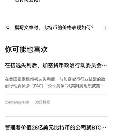
撰写文章时，比特币的价格表现如何？
Q
你可能也喜欢
在初选失利后，加密货币政治行动委员会向
美国三州选举投入150万美元
在美国密歇根州初选失利后，与加密货币行业结盟的政
治行动委员会（PAC）“公平竞争”及其附属组织披露，
已投入超过150万美元用于支持佛罗里达州、阿拉斯加
州和怀俄明州的国会候选人。这些资金主要用于媒体广
cointelegraph
38分钟前
告，支持对象包括曾投票支持《数字资产市场清晰度法
案》的共和党及民主党候选人。 具体支出包括：在阿拉
斯加州，投入超50万美元支持众议员尼克·贝吉奇的连
任；在佛罗里达州第16选区，为共和党候选人悉尼·格鲁
管理着价值28亿美元比特币的公司就BTC发
特斯投入类似金额；并为竞选怀俄明州参议院席位的众