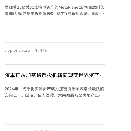
表乐观声明！
议员哈丽雅特·哈格曼提供支持。此外，民主党方面也投
管理着28亿美元比特币资产的MetaPlanet公司首席财务
入了5万多美元支持佛罗里达州第23选区的洛伊丝·弗兰
官迪伦·勒克莱尔近期发表对比特币的乐观看法。他近期
克尔。 此次投入的背景是，该PAC支持的密歇根州第13
接受采访时指出，当前市场的悲观情绪与2022年的暴跌
选区现任众议员希里·塔内达尔在初选中落败，尽管相关
惊人相似，并认为价格回调与杠杆清算为比特币新一轮
超级PAC为其投入了超200万美元。 报道指出，这些支
增长打开了大门。 勒克莱尔承认，近期比特币价格下跌
出是加密货币行业试图通过媒体影响美国选举的最新例
导致市场对持有比特币的上市公司产生负面看法，但他
证。相关超级PAC在2024年选举周期中已报告花费超1.7
强调这是周期性现象。他以MicroStrategy为例，指出这
亿美元，可能改变国会现有格局。同时，国会议员对
cryptonews.ru
1小时前
类公司在市场低迷时因资本结构问题可能比比特币本身
《清晰度法案》的投票立场，可能直接影响他们在2026
跌幅更大，但长期趋势将会逆转。 他认为，比特币要实
年中期选举中能否获得加密行业的支持或反对。一个主
现成为全球金融体系重要组成部分的目标，必须与传统
要的加密倡导组织表示，其2026年的“首要目标”是推动
资本市场整合，仅靠个人投资者使用冷钱包不足以支撑
资本正从加密货币投机转向现实世界资产
加密市场结构立法在国会通过，并将根据议员的投票记
其大规模增长。对于来自部分比特币原教主义者的批
录和公开声明对其进行评级，以供PAC等组织分配资金
（RWA）代币化
评，勒克莱尔辩护称，优先股和债务工具等金融产品是
时参考。
2026年，代币化实体资产成为加密货币领域增长最快的
吸引不同风险偏好机构资本的重要桥梁。 勒克莱尔表
方向之一。国债、私人信贷、大宗商品乃至房地产正转
示，有强烈信号表明市场可能已经触底。他解释称，第
向区块链，核心驱动力在于投资者对稳定收益的追求。
二季度末机构为优化投资组合，将资金从比特币相关资
经历市场波动后，大型资本倾向于能提供稳定回报的资
产转向人工智能股票，这制造了人为的卖压。他认为市
产，例如计息国债、代币化货币市场基金、私人信贷、
场夸大了量子计算等潜在风险，并断言一旦抛售力量耗
房地产收益及大宗商品支持代币。数据显示，投资者更
尽，比特币将在没有重大利好消息的情况下突然大幅上
青睐透明、受监管的产品，而非纯投机机会。RWA存款
涨。