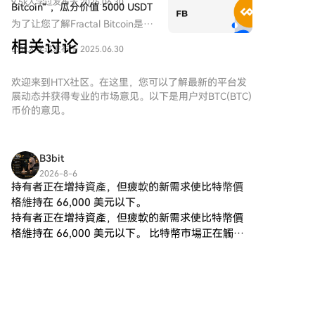
9.5k人学过
发布于 2025.06.30
归方式实现无限层级的扩展。
Bitcoin“ ，瓜分价值 5000 USDT
美国《GENIUS稳定币法案》的
代币奖励
为了让您了解Fractal Bitcoin是什
实质性进展以及多项利好的叠
么，成长学院推出多种学习赚币
加。本文将从政策端突破、宏观
相关讨论
5.0k人学过
发布于 2025.06.30
活动。
环境转向、链上与ETF资金结
构、交易行为演化，以及重点受
欢迎来到HTX社区。在这里，您可以了解最新的平台发
益赛道五大维度，全面解析此轮
展动态并获得专业的市场意见。以下是用户对BTC(BTC)
BTC再创新高的深层逻辑，并前
币价的意见。
瞻下半年市场的潜在趋势。
B3bit
2026-8-6
持有者正在增持資產，但疲軟的新需求使比特幣價
格維持在 66,000 美元以下。
持有者正在增持資產，但疲軟的新需求使比特幣價
格維持在 66,000 美元以下。 比特幣市場正在觸
底，但尚未確認牛市趨勢。 比特幣短期持有利潤率
(STH SOPR) 為 1.0。換句話說，持有時間少於