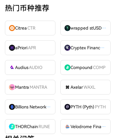
热门币种推荐
Citrea
CTR
wrapped stUSDT
WSTUSDT
aPriori
APR
Cryptex Finance
CTX
Audius
AUDIO
Compound
COMP
Mantra
MANTRA
Axelar
WAXL
Billions Network
BILL
PYTH (Pyth)
PYTH
THORChain
RUNE
Velodrome Finance
VELODROME