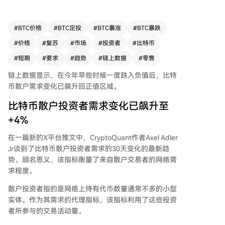
明散户情绪相比一个月前有所改善。不过分析师指
出，散户的完全参与尚未恢复，交易量仍低于2月
水平。 另一方面，近期价格复苏也改善了短期持
#
BTC价格
#
BTC定投
#
BTC暴涨
#
BTC暴跌
有者的处境。数据显示，短期持有者供应中处于亏
#
价格
#
复苏
#
市场
#
投资者
#
比特币
损状态的比例已从高位降至约38%。截至发稿时，
比特币价格约在80,700美元附近，过去一周小幅下
#
短期
#
要求
#
趋势
#
链上数据
#
零售
跌1%。市场关注零售需求回升趋势能否持续，以
链上数据显示，在今年早些时候一度跌入负值后，比特
及散户是否会全面回归。
币散户需求变化已飙升回正值区域。
比特币散户投资者需求变化已飙升至
+4%
在一篇新的X平台推文中，CryptoQuant作者Axel Adler
Jr谈到了比特币散户投资者需求的30天变化的最新趋
势。顾名思义，该指标衡量了来自散户交易者的网络需
求程度。
散户投资者指的是网络上持有代币数量通常不多的小型
实体。作为其需求的代理指标，该指标利用了这些投资
者所参与的交易活动量。