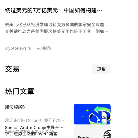
前两党正努力协商一项道德修正案，以解决相关争议。
CLARITY法案被视为美国加密货币监管的关键立法，旨
绕过美元的7万亿美元：中国如何构建
在建立联邦数字资产市场框架，明确证券法与商品法的
SWIFT的替代方案
适用界限，并划分美国证券交易委员会（SEC）和商品
去美元化已从经济学理论转变为多国的国家安全议题，
期货交易委员会（CFTC）的监管职责。 其最终命运取
其关键推动力是美国屡次将美元用作施压工具：例如将
决于9月15日的程序投票结果，以及各方能否在此之前
伊朗踢出SWIFT、对俄制裁以及冻结俄罗斯外汇储备。
就道德条款和稳定币规则达成妥协。该法案的通过将深
这些行动促使各国寻求绕开美国金融基础设施的结算方
cryptonews.ru
4小时前
刻影响美国数字资产的长期监管格局。
式，而中国已准备好提供替代方案——跨境银行间支付
系统（CIPS）。 CIPS是中国人民银行推动的、专注于人
民币跨境支付的系统，自2015年启动以来迅猛发展。目
交易
现货
前其月度处理支付金额已相当于约7万亿美元。其增长
轨迹与国际地缘政治事件紧密相关：2012年伊朗被禁用
SWIFT、2014年对俄制裁、2022年冻结俄外汇储备等
热门文章
事件后，CIPS交易量均出现显著跃升，尤其是2022年
后。 据统计，2025年CIPS处理了844.19万笔交易，年
总额约25.55万亿美元。系统网络持续扩大，现有210家
如何购买S
直接参与机构和1619家间接参与机构遍布全球。 然
而，CIPS的崛起并不等同于人民币已取代美元。2026年
欢迎来到HTX.com！我们已经让
6月，人民币在全球支付中的份额仅占3.10%，远低于美
购买Sonic（S）变得简单而便
Sonic：Andre Cronje主导升
3.4k人学过
发布于 2025.01.15
捷。跟随我们的逐步指南，放心
元。人民币在贸易融资中的占比略高，为8.00%。整体
级，逆势上涨的Layer1新星