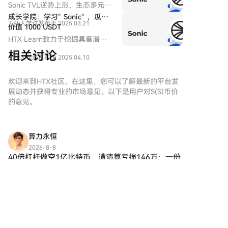
开始您的加密货币之旅。第一
而言，人民币正成为规避制裁风险的重要双边结算工
Sonic TVL逆势上涨，生态多元化
步：创建您的HTX账户使用您的
具，但距离成为全球储备货币仍有距离。 需注意的是，
发展，其中颇具代表的项目包
成长学院：学习“ Sonic“ ，瓜分
电子邮件、手机号码注册一个免
7.9k人学过
发布于 2025.03.21
据行业分析，约80%的CIPS交易仍依赖SWIFT网络进行
括：FlyingTulip、Derps、
价值 1000 USDT
费账户在HTX上。体验无忧的注
SHADOW 。
报文传递，因此CIPS目前更多是补充而非完全独立的替
HTX Learn致力于挖掘具备潜力
册过程并解锁所有平台功能。立
代。此外，人民币资本账户未完全开放及汇率管制，仍
的热门项目，特别推出热门项目
即注册第二步：前往买币页面，
相关讨论
6.7k人学过
发布于 2025.04.10
是其国际化的根本制约，其影响可能比支付系统等技术
学习与交易活动，本期学习项目
选择您的支付方式信用卡/借记卡
为“Sonic“。
因素更为深远。
购买：使用您的Visa或
欢迎来到HTX社区。在这里，您可以了解最新的平台发
Mastercard即时购买
展动态并获得专业的市场意见。以下是用户对S(S)币价
Sonic（S）。余额购买：使用您
的意见。
HTX账户余额中的资金进行无缝
交易。第三方购买：探索诸如
Google Pay或Apple Pay等流行
支付方法以增加便利性。C2C购
算力永恒
买：在HTX平台上直接与其他用
2026-8-8
户交易。HTX场外交易台
40倍杠杆做空1亿比特币，遭清算亏损146万：一份
（OTC）购买：为大量交易者提
极限押注的残酷账单
供个性化服务和竞争性汇率。第
## 极限赌注的代价 比特币市场从不缺乏戏剧性，但
三步：存储您的Sonic（S）购买
某些时候，一个账户的操作记录足以成为一份警示
完您的Sonic（S）后，将其存储
账单。 据TheDataNerd链上监控，近日某巨鲸以40
在您的HTX账户钱包中。您也可
5
14
分享
倍杠杆做空价值1.02亿美元的比特币，随后遭遇部
以通过区块链转账将其发送到其
他地方或者用于交易其他加密货