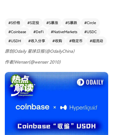
权。USDH将逐步关闭，用户可无手续费兑换为US
DC或法币。此后，USDC正式成为Hyperliquid的
官方稳定币。 这一结局形成了三方共赢：Coinbas
e与Hyperliquid生态深度绑定；Hyperliquid协议将
#
S价格
#
S定投
#
S暴涨
#
S暴跌
#
Circle
获得链上USDC储备收益的绝大部分（约90%），
#
Coinbase
#
DeFi
#
NativeMarkets
#
USDC
预计可带来巨额回购资金，并因与Coinbase的合作
获得监管层面支持；USDH发行商Native Markets
#
USDH
#
收入分享
#
收购
#
稳定币
#
超流动
通过出售品牌资产获得经济回报，团队将转向其他
原创|Odaily 星球日报(@OdailyChina)
发展。 然而，部分社区用户对此表示不满，认为U
SDH的关闭意味着去中心化精神的倒退，并批评当
作者|Wenser(@wenser 2010)
初的发行商投票是基于利益而非用户福祉。最终，
这场风波以利益分配落幕，而非最初宣称的社区理
想。