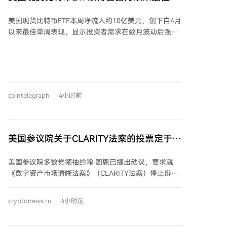
周表现，资金流入达10亿美元
美国现货比特币ETF本周净流入约10亿美元，创下自4月
以来最佳单周表现，显示投资者需求在数月波动后强劲
反弹。分析师指出，这可能是比特币“无声IPO”阶段的
延续，即早期投资者向ETF等机构买家出售持仓，平衡
市场供需。 与此同时，近期硬件钱包Coldcard遭黑客攻
击，导致约1.16亿美元比特币被盗，引发了投资者对自
我托管安全性的担忧。有观点认为，这一事件可能促使
cointelegraph
4小时前
部分投资者转向现货比特币ETF，以规避自我托管的技
术与安全风险。尽管资金流入与安全事件之间的因果关
系尚未证实，但长期来看，部分资金从冷存储迁移至
ETF的可能性正在增加。
美国参议院关于CLARITY法案的投票定于9
月15日进行
美国参议院多数党领袖约翰·图恩已提出动议，要求就
《数字资产市场清晰法案》（CLARITY法案）停止辩
论，该程序性投票定于9月15日举行。投票需获得60票
支持才能推进，因此共和党人需要民主党的支持。 法案
cryptonews.ru
4小时前
的推进面临主要障碍，包括围绕官员及其家属持有数字
资产利益的道德条款，以及稳定币监管规则的分歧。目