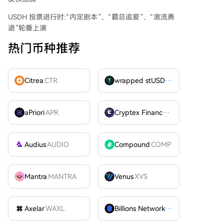
USDH 投票进行时:“内定剧本”、“霸总追爱”、“激流勇
退”轮番上演
热门币种推荐
Citrea
CTR
wrapped stUSDT
WSTUSDT
aPriori
APR
Cryptex Finance
CTX
Audius
AUDIO
Compound
COMP
Mantra
MANTRA
Venus
XVS
Axelar
WAXL
Billions Network
BILL