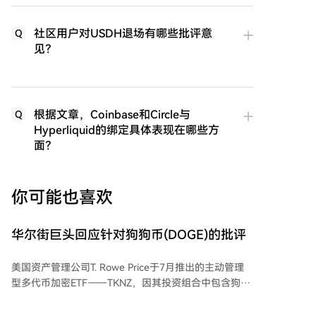
社区用户对USDH退场有哪些批评意
Q
见？
根据文章，Coinbase和Circle与
Q
Hyperliquid的绑定具体表现在哪些方
面？
你可能也喜欢
华尔街巨头回应针对狗狗币(DOGE)的批评
美国资产管理公司T. Rowe Price于7月推出的主动管理
型多代币加密ETF——TKNZ，因其投资组合中包含狗狗
币（DOGE）而受到关注。该基金约60%的资产配置于
比特币和以太坊，同时将约1.26%的仓位分配给了包括