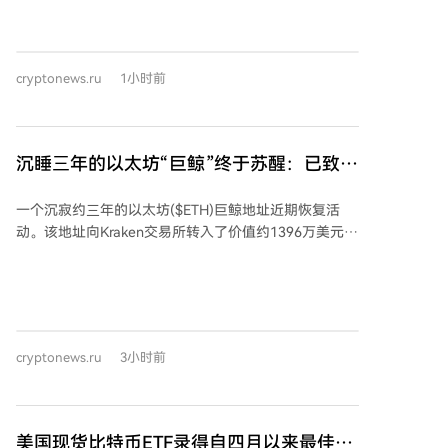
狗狗币在内的模因币类别。 T. Rowe Price数字资产部门
主管布卢·马切拉里解释称，这是其主动管理策略的一部
分。他认为，不应仅因模因币“看起来不严肃”就将其排
cryptonews.ru
1小时前
除在外，尤其是那些已达到一定历史地位和市值的币
种。马切拉里强调，若一种加密资产能展现出强劲的价
格动能或有助于提升投资组合回报，就应考虑将其纳
入。 他还指出，模因币活动是对区块链网络的重要压力
沉睡三年的以太坊“巨鲸”终于苏醒：已致数
测试，能在高负荷下检验网络的可扩展性、低交易成
百万美元亏损
本、快速达成共识和可靠性。这种能力对未来稳定币的
一个沉寂约三年的以太坊($ETH)巨鲸地址近期恢复活
广泛采用至关重要，因为区块链网络需要能高效处理从
动。该地址向Kraken交易所转入了价值约1396万美元的
数百万美元的大额转账到几美元的小额支付。 马切拉里
7323 ETH。经分析，该地址在2022年2月15日至3月21
认为，在加密资产决策中运用常识并采取主动方法，能
日期间，曾以约2723美元的平均价格累计买入
比其他资产类别创造更大价值。他同时预计，加密ETF
23,834.17 ETH，当时总价值约6490万美元，随后这些
市场将很快出现更细分的子类别。 *本文不构成投资建
资产被存入Rocket Pool进行质押。 如果该投资者按当
议。
前价格出售这批刚转移的ETH，与2022年的投资成本相
cryptonews.ru
3小时前
比，预计将产生约598万美元的亏损。相比建仓时的总
价值，其ETH持仓总价值已下降约30%。
美国现货比特币ETF录得自四月以来最佳单