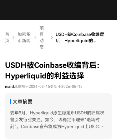
项
首
加密货
目
USDH被Coinbase收编背
页
币新闻
动
后：Hyperliquid的...
态
USDH被Coinbase收编背后：
Hyperliquid的利益选择
marsbit
发布于2026-05-15
更新于2026-05-15
文章摘要
去年9月，Hyperliquid原生稳定币USDH的归属权
曾引发行业关注。如今，该稳定币迎来“退场时
刻”。Coinbase宣布将成为Hyperliquid上USDC的
官方国库部署者，并获得USDH品牌资产的购买