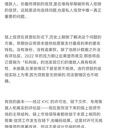
借款人。你最终得到的信贷,是在堆栈早期被所有人拒绝
的信贷。这就是逆向选择问题,也是私人信贷中唯一真正
重要的问题。
链上信贷在其宽松形式下,历史上颠倒了解决这个问题的
方案。早期协议将资本提供给愿意支付最高利率的匿名
钱包。没有身份。没有追索权。除了池统计数据之外没
有评估层。2022 年的压力期让后果显而易见:那些将自
己营销为「机构级」的池发现它们的借款人具有相关
性、未披露,在某些情况下甚至资不抵债。违约贷款的追
偿实际上为零,因为贷款是无担保的,司法管辖区也不明
确。
有效的版本——经过 KYC 的许可池、链下文件、专用策
展人和真实的评估层——现在是存活下来的链上信贷市
场的主导结构。链上市场领导者都收敛于本质上相同的
答案:信贷工作发生在链下,池编码结果。这是对许可无抵
押借贷的显著改进。但这不是设计空间的终点。