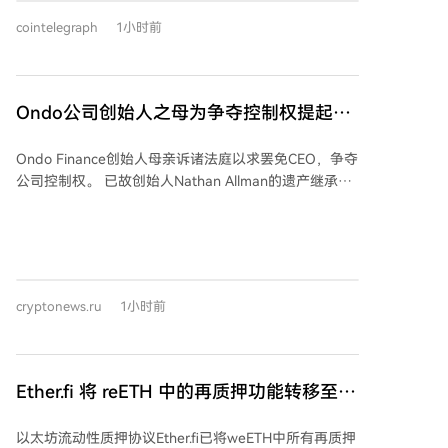
发布同时向公众开放了Carbon流动性提供者（CLP）金
推进，但将在九月复会后优先处理。该法案旨在建立数
库的存款功能。CLP是一种delta中性收益产品，通过为
cointelegraph
1小时前
字资产市场的联邦监管框架，并明确美国证券交易委员
交易流背后的对冲提供资金来赚取收益，其模型化年化
会与商品期货交易委员会的职责划分。目前法案缺乏民
收益率取决于资金利用率和交易流量。 Carbon自2023
主党支持，共和党可能难以获得克服阻挠议事所需的60
年上线以来，累计交易额已超过200亿美元，拥有超过
票。加密创新委员会首席执行官金志勋对延迟表示失
Ondo公司创始人之母为争夺控制权提起诉
3.6万名独立交易者。该平台在Arbitrum上运行。
望，指出缺乏监管框架将驱使美国用户和开发者流向海
讼，试图罢免首席执行官
外并增加消费者风险。参议院银行委员会主席蒂姆·斯科
Ondo Finance创始人母亲诉诸法庭以求罢免CEO，争夺
特曾呼吁在休会前进行首次投票，但民主党未同意加速
公司控制权。 已故创始人Nathan Allman的遗产继承方
议程的时间协议。若图恩在休会前提出终结辩论动议，
（其母亲Kathleen Allman作为遗产管理人）在特拉华州
可为九月复会后的表决做准备，但这并非正式投票。法
起诉了这家代币化公司的现任CEO Ian De Bode。纠纷
案的推迟压缩了立法推进的时间窗口。
源于创始人5月底突然去世后公司治理陷入僵局：他同
时是唯一董事和控股股东，其投票权股份在遗产处理期
间无人有权行使，且董事会席位空缺导致无法任命继任
cryptonews.ru
1小时前
者。6月底，夏威夷遗产法庭任命其母亲为遗产管理
人，赋予其投票权。 诉状指控De Bode在遗产认证空档
期利用公司章程自任CEO，并依据股东协议任命自己为
唯一董事，单方面行动。继承方主张，根据章程，CEO
Ether.fi 将 reETH 中的再质押功能转移至独
空缺仅能由董事会决议填补，而当时并无有效董事会，
立代币
因此其任命及后续所有行为均属无效。继承方还指责De
以太坊流动性质押协议Ether.fi已将weETH中所有再质押
Bode利用公司资源施压签署巩固其控制权的文件，并拒