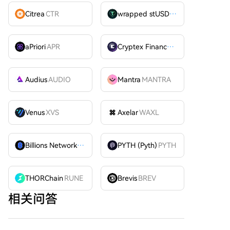
Citrea
CTR
wrapped stUSDT
WSTUSDT
aPriori
APR
Cryptex Finance
CTX
Audius
AUDIO
Mantra
MANTRA
Venus
XVS
Axelar
WAXL
Billions Network
BILL
PYTH (Pyth)
PYTH
THORChain
RUNE
Brevis
BREV
相关问答