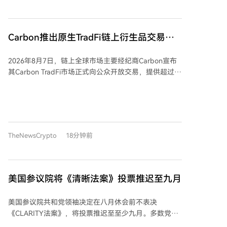
比特币从当前价位短期回调做准备。 然而，期权市场并
非全面看跌。尽管看跌期权需求增加，但未平仓合约总
量中仍有60.7%为看涨期权（Call），即看涨押注。这显
Carbon推出原生TradFi链上衍生品交易平
示，虽然短期交易量萎缩被预期，但总体未平仓头寸中
台，单一账户集成950+市场
上行趋势预期仍占主导，表明市场长期对比特币仍持乐
2026年8月7日，链上全球市场主要经纪商Carbon宣布
观态度。 Bitwise高级研究分析师卢克·丁斯指出，市场
其Carbon TradFi市场正式向公众开放交易，提供超过
目前预期波动有限，但低交易量对价格走势构成重大风
950种交易工具的一站式账户。 Carbon推出了超过250
险。在低成交量时期，买卖双方的轻微失衡都可能导致
个涵盖股票、指数、外汇和大宗商品的传统金融
比特币价格出现比预期更剧烈的方向性变动。他强调，
（TradFi）市场。其核心创新在于“1:1对冲”架构：交易
比特币价格波动受限并不意味着市场无风险。 总结而
者在链上自托管钱包中开仓，Carbon的求解器系统随即
言，当前状况并非直接预示比特币即将下跌，而是反映
在受监管的链下经纪商处进行等额对冲。这使得交易者
了市场短期风险对冲增强，投资者正在为潜在的波动性
TheNewsCrypto
18分钟前
无需放弃自我托管，即可获得与传统金融市场同等的价
做好准备。
格和市场深度，解决了链上现实世界资产常见的冷启动
流动性问题。 Carbon平台现已整合三类市场：超过530
种加密永续合约、150种24/7交易的现实世界资产
美国参议院将《清晰法案》投票推迟至九月
（RWA）市场，以及新推出的250多种Carbon TradFi市
场。其中约30种资产同时提供后两种产品，允许交易者
美国参议院共和党领袖决定在八月休会前不表决
在同一账户内套利两种融资利率。所有TradFi市场在上
《CLARITY法案》，将投票推迟至至少九月。多数党领
市首日即具备机构级深度，无需流动性激励计划。 此次
袖约翰·图恩证实，由于民主党反对，法案在休会前无法