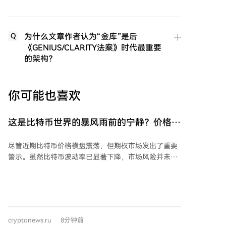
为什么文章作者认为“金库”是后
Q
《GENIUS/CLARITY法案》时代最重要
的架构？
你可能也喜欢
这是比特币世界的暴风雨前的宁静？价格稳
定，但期权市场却在下跌！这对BTC意味着
尽管近期比特币价格横盘震荡，但期权市场发出了重要
什么？
警示。虽然比特币波动率已显著下降，市场风险并未消
失，投资者开始考虑价格短期下行的可能性。 数据显
示，虽然8月第一周美国比特币现货ETF流入7.54亿美
元，但期权市场上对短期下跌风险的对冲趋势依然明
显。过去24小时比特币期权交易量中，看跌期权
（Put）占比达53.8%，其中最活跃合约是执行价在
cryptonews.ru
8分钟前
62,000至63,000美元的看跌期权，表明部分投资者正为