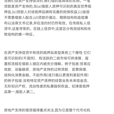
当我们说资产支持信贷时,我们指的是具体的东西。一笔
贷款是资产支持的,当(a)借款人质押可识别的真实世界抵
押品,(b)贷款人对该抵押品拥有完善的担保权益,(c)追偿
不需要借款人配合,(d)贷款价值比、期限结构和追偿瀑
布以法律文书记录,并在违约时仍然有效。在传统私人信
贷中,这是寻常的。在链上信贷中,这是区分有效结构和失
败结构的唯一特征。
在资产支持信贷中有效的抵押品类型具有三个属性:它们
是可识别的(不混同)、有活跃的二级市场可供清算、留
置权流程在借款人辖区内被充分理解。例子包括:贸易应
收款、设备融资、房地产支持的过桥贷款、发票保理、
结构化消费金融。不起作用(或只能以更宽利差起作用)
的例子包括:没有特定资产质押的经营业务未来现金流、
无形知识产权、流动性差的私募股权权益。纪律是抵押
品第一,借款人第二。
房地产支持的借贷值得重点关注,因为它是整个代币化机