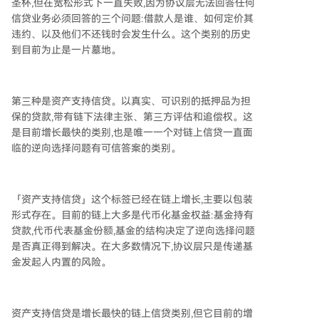
圣杯,但在宽松形式下一直失败,因为协议层无法回答任何
信贷业务必须回答的三个问题:借款人是谁、如何定价其
违约、以及他们不还钱时会发生什么。这个类别的历史
到目前为止是一片墓地。
第三种是资产支持信贷。以真实、可识别的抵押品为担
保的贷款,带有链下法律主张、第三方评估和追偿权。这
是目前增长最快的类别,也是唯一一个对链上信贷一直面
临的逆向选择问题有可信答案的类别。
「资产支持信贷」这个标签已经在链上增长,主要以包装
形式存在。目前的链上大多是代币化基金权益:基金持有
贷款,代币代表基金份额,基金的结构决定了逆向选择问题
是否真正得到解决。在大多数情况下,协议层只是传递基
金发起人内置的风险。
资产支持信贷是增长最快的链上信贷类别,但它目前的增