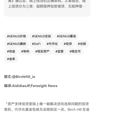
案》通过后，链上信贷的正确架构。文章指出，链
上信贷分为三类：超额抵押加密借贷、无抵押借贷
和资产支持信贷。其中，资产支持信贷是目前增长
最快且唯一能有效解决逆向选择问题的类别，它要
求贷款具备可识别的真实世界抵押品、完善的担保
权益和有效的追偿机制。 当前链上信贷市场主要
通过代币化基金权益的形式包装资产支持信贷，但
#
GENIUS价格
#
GENIUS定投
#
GENIUS暴涨
这并未真正解决风险问题，只是继承了链下基金的
#
GENIUS暴跌
#
DeFi
#
代币化
#
信贷
#
合规
结构性风险。真正的解决方案应是在智能合约层
（金库层）直接编码评估、结构和追偿机制。 文
#
收益
#
架构
#
现实资产
#
监管
#
稳定币
章强调，随着美国监管框架（如禁止稳定币直接支
#
金库
付收益）的明确，链上合规收益的交付将高度依赖
于设计良好的金库。金库不仅是投资产品，更承担
了发行、披露、分销、追偿和合规监管的关键功
撰文:@BirchHill_io
能。因此，未来链上信贷的核心在于构建合规优
先、在协议层内嵌信贷工作流程的金库架构，以迎
编译:AididiaoJP,Foresight News
接监管明确后的市场需求。
「资产支持信贷是链上唯一能解决逆向选择问题的信贷
类别。代币化基金包装无法做到这一点。Birch Hill 在金